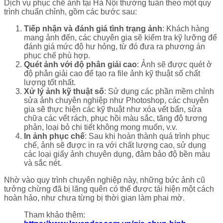
Dịch vụ phục chế ảnh tại Hà Nội thường tuân theo một quy
trình chuẩn chỉnh, gồm các bước sau:
Tiếp nhận và đánh giá tình trạng ảnh
: Khách hàng
mang ảnh đến, các chuyên gia sẽ kiểm tra kỹ lưỡng để
đánh giá mức độ hư hỏng, từ đó đưa ra phương án
phục chế phù hợp.
Quét ảnh với độ phân giải cao
: Ảnh sẽ được quét ở
độ phân giải cao để tạo ra file ảnh kỹ thuật số chất
lượng tốt nhất.
Xử lý ảnh kỹ thuật số
: Sử dụng các phần mềm chỉnh
sửa ảnh chuyên nghiệp như Photoshop, các chuyên
gia sẽ thực hiện các kỹ thuật như xóa vết bẩn, sửa
chữa các vết rách, phục hồi màu sắc, tăng độ tương
phản, loại bỏ chi tiết không mong muốn, v.v.
In ảnh phục chế
: Sau khi hoàn thành quá trình phục
chế, ảnh sẽ được in ra với chất lượng cao, sử dụng
các loại giấy ảnh chuyên dụng, đảm bảo độ bền màu
và sắc nét.
Nhờ vào quy trình chuyên nghiệp này, những bức ảnh cũ
tưởng chừng đã bị lãng quên có thể được tái hiện một cách
hoàn hảo, như chưa từng bị thời gian làm phai mờ.
Tham khảo thêm: