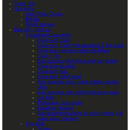
Trang chủ
Giới thiệu
Giới Thiệu Chung
Đối tác
Nhiếp ảnh gia
Báo giá – Dịch vụ
Chụp hình Quay phim
Chụp Ảnh Cưới
Chụp Ảnh Cưới| Pre-Wedding ở Đà Nẵng
Chụp ảnh cưới trọn gói ở Đà Nẵng
Cưới – Hỏi
Báo giá chụp hình Sinh nhật tại Hà Nội
Chụp ảnh gia đình
Chụp Ảnh Bầu
Chụp Ảnh nghệ thuật
Báo giá chân dung nghề nghiệp, doanh
nhân
Báo giá chụp ảnh nghệ thuật sexy nude
Sự Kiện
Thời trang- Sản phẩm
Wedding Planner
Báo giá dịch vụ chỉnh sửa ảnh online, cắt
ghép, phục chế ảnh
Cho thuê
Studio