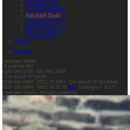
Chụp ảnh Profile
Chụp ảnh sản phẩm
Ảnh Nghệ Thuật
Trang Điểm Cô Dâu
Studio ảnh cưới
Ảnh cưới Hàn Quốc
Học nhiếp ảnh
Liên hệ
facebook
Lavender Studio
-Trụ sở Hà Nội:
0243.990.5758 - 091 493 7887
- Chi nhánh TP HCM:
0283.886.6887 - 0912.79.7887 - Chi nhánh TP Đà Nẵng:
0236.360.6868 - 0902 52 28 25
Map
Copyright © 2013
Lavender Studio | All rights reserved.