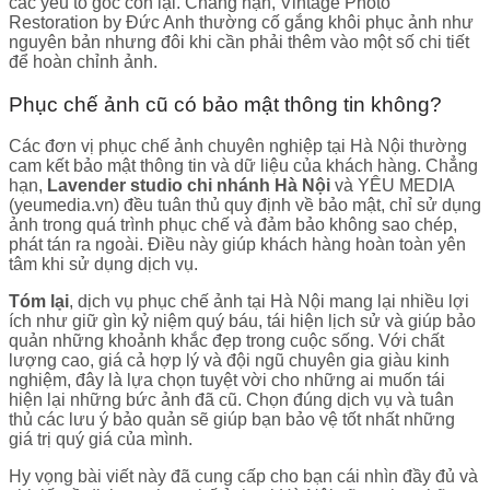
các yếu tố gốc còn lại. Chẳng hạn, Vintage Photo
Restoration by Đức Anh thường cố gắng khôi phục ảnh như
nguyên bản nhưng đôi khi cần phải thêm vào một số chi tiết
để hoàn chỉnh ảnh.
Phục chế ảnh cũ có bảo mật thông tin không?
Các đơn vị phục chế ảnh chuyên nghiệp tại Hà Nội thường
cam kết bảo mật thông tin và dữ liệu của khách hàng. Chẳng
hạn,
Lavender studio chi nhánh Hà Nội
và YÊU MEDIA
(yeumedia.vn) đều tuân thủ quy định về bảo mật, chỉ sử dụng
ảnh trong quá trình phục chế và đảm bảo không sao chép,
phát tán ra ngoài. Điều này giúp khách hàng hoàn toàn yên
tâm khi sử dụng dịch vụ.
Tóm lại
, dịch vụ phục chế ảnh tại Hà Nội mang lại nhiều lợi
ích như giữ gìn kỷ niệm quý báu, tái hiện lịch sử và giúp bảo
quản những khoảnh khắc đẹp trong cuộc sống. Với chất
lượng cao, giá cả hợp lý và đội ngũ chuyên gia giàu kinh
nghiệm, đây là lựa chọn tuyệt vời cho những ai muốn tái
hiện lại những bức ảnh đã cũ. Chọn đúng dịch vụ và tuân
thủ các lưu ý bảo quản sẽ giúp bạn bảo vệ tốt nhất những
giá trị quý giá của mình.
Hy vọng bài viết này đã cung cấp cho bạn cái nhìn đầy đủ và