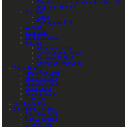
Báo giá dịch vụ chỉnh sửa ảnh online, cắt
ghép, phục chế ảnh
Cho thuê
Studio
Trường quay Mini
Váy cưới
Trang điểm
Thiết Kế Đồ Họa
Đào tạo
Nhiếp ảnh cơ bản
Dạy Photoshop cơ bản
Dạy nghề Thiết kế
Chuyên đề- Workshop
Thư Viện Ảnh
Album Ảnh Cưới
Album Gia Đình
Ảnh Nghệ Thuật
Ảnh Sự Kiện
Ảnh Sản phẩm
Váy Cưới
Tin Khuyến Mại
Sản Phẩm – Tin Tức
Chụp Ảnh Cưới
Dịch vụ cưới hỏi
Váy cưới đẹp