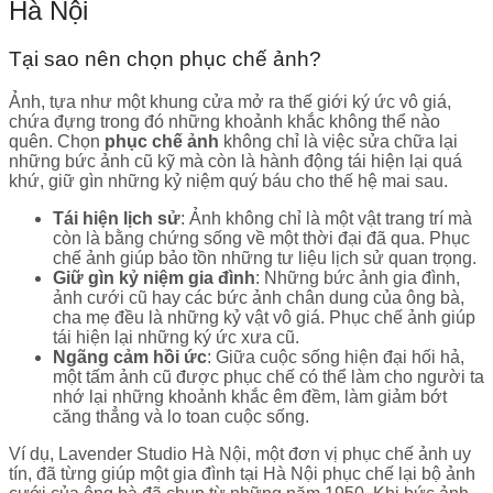
Hà Nội
Tại sao nên chọn phục chế ảnh?
Ảnh, tựa như một khung cửa mở ra thế giới ký ức vô giá,
chứa đựng trong đó những khoảnh khắc không thể nào
quên. Chọn
phục chế ảnh
không chỉ là việc sửa chữa lại
những bức ảnh cũ kỹ mà còn là hành động tái hiện lại quá
khứ, giữ gìn những kỷ niệm quý báu cho thế hệ mai sau.
Tái hiện lịch sử
: Ảnh không chỉ là một vật trang trí mà
còn là bằng chứng sống về một thời đại đã qua. Phục
chế ảnh giúp bảo tồn những tư liệu lịch sử quan trọng.
Giữ gìn kỷ niệm gia đình
: Những bức ảnh gia đình,
ảnh cưới cũ hay các bức ảnh chân dung của ông bà,
cha mẹ đều là những kỷ vật vô giá. Phục chế ảnh giúp
tái hiện lại những ký ức xưa cũ.
Ngãng cảm hồi ức
: Giữa cuộc sống hiện đại hối hả,
một tấm ảnh cũ được phục chế có thể làm cho người ta
nhớ lại những khoảnh khắc êm đềm, làm giảm bớt
căng thẳng và lo toan cuộc sống.
Ví dụ, Lavender Studio Hà Nội, một đơn vị phục chế ảnh uy
tín, đã từng giúp một gia đình tại Hà Nội phục chế lại bộ ảnh