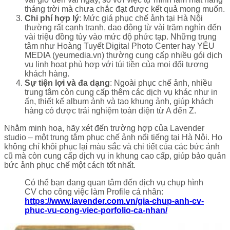
tháng trời mà chưa chắc đạt được kết quả mong muốn.
Chi phí hợp lý
: Mức giá phục chế ảnh tại Hà Nội
thường rất cạnh tranh, dao động từ vài trăm nghìn đến
vài triệu đồng tùy vào mức độ phức tạp. Những trung
tâm như Hoàng Tuyết Digital Photo Center hay YÊU
MEDIA (yeumedia.vn) thường cung cấp nhiều gói dịch
vụ linh hoạt phù hợp với túi tiền của mọi đối tượng
khách hàng.
Sự tiện lợi và đa dạng
: Ngoài phục chế ảnh, nhiều
trung tâm còn cung cấp thêm các dịch vụ khác như in
ấn, thiết kế album ảnh và tạo khung ảnh, giúp khách
hàng có được trải nghiệm toàn diện từ A đến Z.
Nhằm minh hoạ, hãy xét đến trường hợp của Lavender
studio – một trung tâm phục chế ảnh nổi tiếng tại Hà Nội. Họ
không chỉ khôi phục lại màu sắc và chi tiết của các bức ảnh
cũ mà còn cung cấp dịch vụ in khung cao cấp, giúp bảo quản
bức ảnh phục chế một cách tốt nhất.
Có thể bạn đang quan tâm đến dịch vụ chụp hình
CV cho công việc làm Profile cá nhân:
https://www.lavender.com.vn/gia-chup-anh-cv-
phuc-vu-cong-viec-porfolio-ca-nhan/