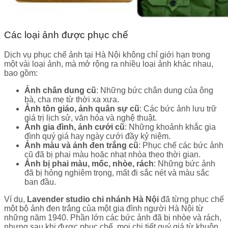
Các loại ảnh được phục chế
Dịch vụ phục chế ảnh tại Hà Nội không chỉ giới hạn trong
một vài loại ảnh, mà mở rộng ra nhiều loại ảnh khác nhau,
bao gồm:
Ảnh chân dung cũ
: Những bức chân dung của ông
bà, cha mẹ từ thời xa xưa.
Ảnh tôn giáo, ảnh quân sự cũ
: Các bức ảnh lưu trữ
giá trị lịch sử, văn hóa và nghệ thuật.
Ảnh gia đình, ảnh cưới cũ
: Những khoảnh khắc gia
đình quý giá hay ngày cưới đầy kỷ niệm.
Ảnh màu và ảnh đen trắng cũ
: Phục chế các bức ảnh
cũ đã bị phai màu hoặc nhạt nhòa theo thời gian.
Ảnh bị phai màu, mốc, nhòe, rách
: Những bức ảnh
đã bị hỏng nghiêm trọng, mất đi sắc nét và màu sắc
ban đầu.
Ví dụ,
Lavender studio chi nhánh Hà Nội
đã từng phục chế
một bộ ảnh đen trắng của một gia đình người Hà Nội từ
những năm 1940. Phần lớn các bức ảnh đã bị nhòe và rách,
nhưng sau khi được phục chế, mọi chi tiết quý giá từ khuôn