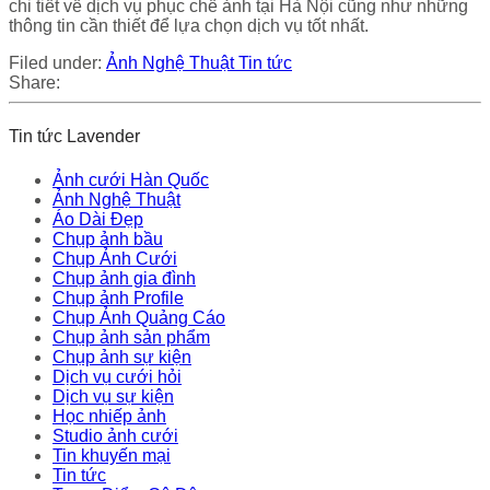
chi tiết về dịch vụ phục chế ảnh tại Hà Nội cũng như những
thông tin cần thiết để lựa chọn dịch vụ tốt nhất.
Filed under:
Ảnh Nghệ Thuật
Tin tức
Share:
Tin tức Lavender
Ảnh cưới Hàn Quốc
Ảnh Nghệ Thuật
Áo Dài Đẹp
Chụp ảnh bầu
Chụp Ảnh Cưới
Chụp ảnh gia đình
Chụp ảnh Profile
Chụp Ảnh Quảng Cáo
Chụp ảnh sản phẩm
Chụp ảnh sự kiện
Dịch vụ cưới hỏi
Dịch vụ sự kiện
Học nhiếp ảnh
Studio ảnh cưới
Tin khuyến mại
Tin tức