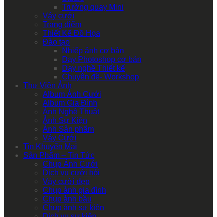
Trường quay Mini
Váy cưới
Trang điểm
Thiết Kế Đồ Họa
Đào tạo
Nhiếp ảnh cơ bản
Dạy Photoshop cơ bản
Dạy nghề Thiết kế
Chuyên đề- Workshop
Thư Viện Ảnh
Album Ảnh Cưới
Album Gia Đình
Ảnh Nghệ Thuật
Ảnh Sự Kiện
Ảnh Sản phẩm
Váy Cưới
Tin Khuyến Mại
Sản Phẩm – Tin Tức
Chụp Ảnh Cưới
Dịch vụ cưới hỏi
Váy cưới đẹp
Chụp ảnh gia đình
Chụp ảnh bầu
Chụp ảnh sự kiện
Dịch vụ sự kiện