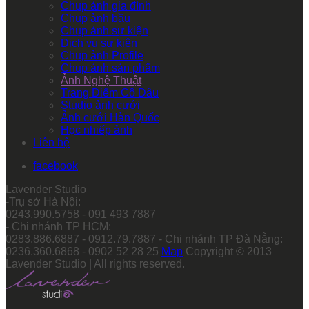
Chụp ảnh gia đình
Chụp ảnh bầu
Chụp ảnh sự kiện
Dịch vụ sự kiện
Chụp ảnh Profile
Chụp ảnh sản phẩm
Ảnh Nghệ Thuật
Trang Điểm Cô Dâu
Studio ảnh cưới
Ảnh cưới Hàn Quốc
Học nhiếp ảnh
Liên hệ
facebook
Lavender Studio
-Trụ sở Hà Nội:
0243.990.5758 - 091 493 7887
- Chi nhánh TP HCM:
0283.886.6887 - 0912.79.7887 - Chi nhánh TP Đà Nẵng:
0236.360.6868 - 0902 52 28 25
Map
Copyright © 2013
Lavender Studio | All rights reserved.