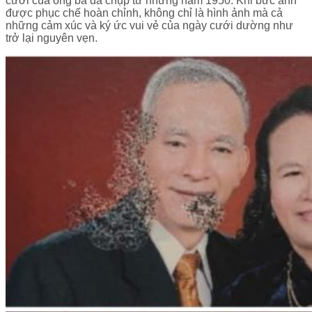
cưới của ông bà đã chụp từ những năm 1950. Khi bức ảnh
được phục chế hoàn chỉnh, không chỉ là hình ảnh mà cả
những cảm xúc và ký ức vui vẻ của ngày cưới dường như
trở lại nguyên vẹn.