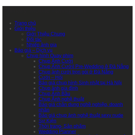
Primary Mobile Navigation
Trang chủ
Giới thiệu
Giới Thiệu Chung
Đối tác
Nhiếp ảnh gia
Báo giá – Dịch vụ
Chụp hình Quay phim
Chụp Ảnh Cưới
Chụp Ảnh Cưới| Pre-Wedding ở Đà Nẵng
Chụp ảnh cưới trọn gói ở Đà Nẵng
Cưới – Hỏi
Báo giá chụp hình Sinh nhật tại Hà Nội
Chụp ảnh gia đình
Chụp Ảnh Bầu
Chụp Ảnh nghệ thuật
Báo giá chân dung nghề nghiệp, doanh
nhân
Báo giá chụp ảnh nghệ thuật sexy nude
Sự Kiện
Thời trang- Sản phẩm
Wedding Planner