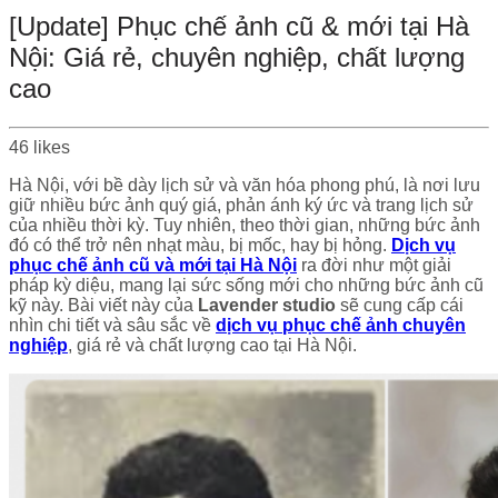
[Update] Phục chế ảnh cũ & mới tại Hà
Nội: Giá rẻ, chuyên nghiệp, chất lượng
cao
46
likes
Hà Nội, với bề dày lịch sử và văn hóa phong phú, là nơi lưu
giữ nhiều bức ảnh quý giá, phản ánh ký ức và trang lịch sử
của nhiều thời kỳ. Tuy nhiên, theo thời gian, những bức ảnh
đó có thể trở nên nhạt màu, bị mốc, hay bị hỏng.
Dịch vụ
phục chế ảnh cũ và mới tại Hà Nội
ra đời như một giải
pháp kỳ diệu, mang lại sức sống mới cho những bức ảnh cũ
kỹ này. Bài viết này của
Lavender studio
sẽ cung cấp cái
nhìn chi tiết và sâu sắc về
dịch vụ phục chế ảnh chuyên
nghiệp
, giá rẻ và chất lượng cao tại Hà Nội.