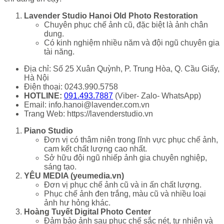
Lavender Studio Hanoi Old Photo Restoration
Chuyên phục chế ảnh cũ, đặc biệt là ảnh chân
dung.
Có kinh nghiệm nhiều năm và đội ngũ chuyên gia
tài năng.
Địa chỉ: Số 25 Xuân Quỳnh, P. Trung Hòa, Q. Cầu Giấy,
Hà Nội
Điện thoại: 0243.990.5758
HOTLINE:
091.493.7887
(Viber- Zalo- WhatsApp)
Email: info.hanoi@lavender.com.vn
Trang Web: https://lavenderstudio.vn
Piano Studio
Đơn vị có thâm niên trong lĩnh vực phục chế ảnh,
cam kết chất lượng cao nhất.
Sở hữu đội ngũ nhiếp ảnh gia chuyên nghiệp,
sáng tạo.
YÊU MEDIA (yeumedia.vn)
Đơn vị phục chế ảnh cũ và in ấn chất lượng.
Phục chế ảnh đen trắng, màu cũ và nhiều loại
ảnh hư hỏng khác.
Hoàng Tuyết Digital Photo Center
Đảm bảo ảnh sau phục chế sắc nét, tự nhiên và