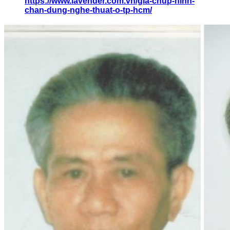
https://www.lavender.com.vn/gia-chup-hinh-
chan-dung-nghe-thuat-o-tp-hcm/