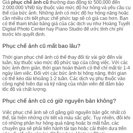
Giá
phục chế ảnh cũ
thường dao động từ 500.000 đến
2.000.000 VNĐ tùy thuộc vào mức độ hư hỏng và yêu cầu cụ
thể của bức ảnh. Những ảnh có mức độ hư hỏng nặng hoặc
cần nhiều chi tiết phục chế phức tạp sẽ có giá cao hơn. Bạn
có thể tham khảo bảng giá của các dịch vụ như Hoàng Tuyết
Digital Photo Center hay Piano Studio để ước tính chi phí
trước khi quyết định.
Phục chế ảnh cũ mất bao lâu?
Thời gian phục chế ảnh có thể thay đổi từ vài giờ đến vài
tuần, tùy thuộc vào mức độ phức tạp của công việc. Với các
bức ảnh đơn giản, thời gian hoàn thành có thể chỉ mất từ 1-4
ngày làm việc. Đối với các bức ảnh bị hỏng nặng, thời gian
có thể kéo dài khoảng 1-2 tuần. Các dịch vụ phụ thuộc vào
công nghệ hiện đại và kỹ năng của nhân viên để đảm bảo
tốc độ và chất lượng.
Phục chế ảnh cũ có giữ nguyên bản không?
Việc phục chế ảnh sẽ cố gắng giữ nguyên bản gốc nhất có
thể, tái hiện những chi tiết và màu sắc gốc. Tuy nhiên, đôi khi
có những phần hư hỏng quá nặng hoặc bị mất hẳn, các
chuyên gia sẽ phải tiến hành tái tạo hoặc cải thiện dựa trên