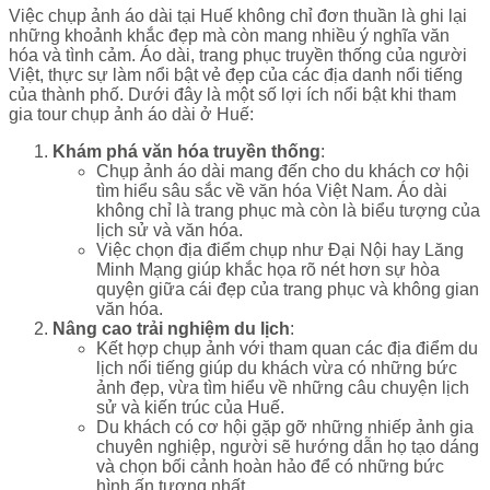
Việc chụp ảnh áo dài tại Huế không chỉ đơn thuần là ghi lại
những khoảnh khắc đẹp mà còn mang nhiều ý nghĩa văn
hóa và tình cảm. Áo dài, trang phục truyền thống của người
Việt, thực sự làm nổi bật vẻ đẹp của các địa danh nổi tiếng
của thành phố. Dưới đây là một số lợi ích nổi bật khi tham
gia tour chụp ảnh áo dài ở Huế:
Khám phá văn hóa truyền thống
:
Chụp ảnh áo dài mang đến cho du khách cơ hội
tìm hiểu sâu sắc về văn hóa Việt Nam. Áo dài
không chỉ là trang phục mà còn là biểu tượng của
lịch sử và văn hóa.
Việc chọn địa điểm chụp như Đại Nội hay Lăng
Minh Mạng giúp khắc họa rõ nét hơn sự hòa
quyện giữa cái đẹp của trang phục và không gian
văn hóa.
Nâng cao trải nghiệm du lịch
:
Kết hợp chụp ảnh với tham quan các địa điểm du
lịch nổi tiếng giúp du khách vừa có những bức
ảnh đẹp, vừa tìm hiểu về những câu chuyện lịch
sử và kiến trúc của Huế.
Du khách có cơ hội gặp gỡ những nhiếp ảnh gia
chuyên nghiệp, người sẽ hướng dẫn họ tạo dáng
và chọn bối cảnh hoàn hảo để có những bức
hình ấn tượng nhất.