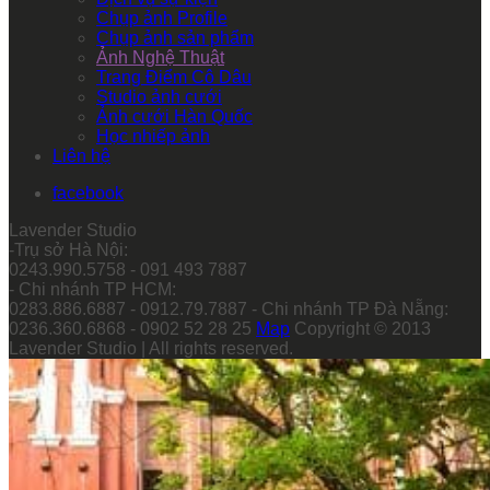
Chụp ảnh Profile
Chụp ảnh sản phẩm
Ảnh Nghệ Thuật
Trang Điểm Cô Dâu
Studio ảnh cưới
Ảnh cưới Hàn Quốc
Học nhiếp ảnh
Liên hệ
facebook
Lavender Studio
-Trụ sở Hà Nội:
0243.990.5758 - 091 493 7887
- Chi nhánh TP HCM:
0283.886.6887 - 0912.79.7887 - Chi nhánh TP Đà Nẵng:
0236.360.6868 - 0902 52 28 25
Map
Copyright © 2013
Lavender Studio | All rights reserved.