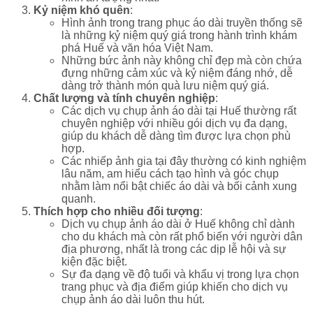
Kỷ niệm khó quên
:
Hình ảnh trong trang phục áo dài truyền thống sẽ
là những kỷ niệm quý giá trong hành trình khám
phá Huế và văn hóa Việt Nam.
Những bức ảnh này không chỉ đẹp mà còn chứa
đựng những cảm xúc và kỷ niệm đáng nhớ, dễ
dàng trở thành món quà lưu niệm quý giá.
Chất lượng và tính chuyên nghiệp
:
Các dịch vụ chụp ảnh áo dài tại Huế thường rất
chuyên nghiệp với nhiều gói dịch vụ đa dạng,
giúp du khách dễ dàng tìm được lựa chọn phù
hợp.
Các nhiếp ảnh gia tại đây thường có kinh nghiệm
lâu năm, am hiểu cách tạo hình và góc chụp
nhằm làm nổi bật chiếc áo dài và bối cảnh xung
quanh.
Thích hợp cho nhiều đối tượng
:
Dịch vụ chụp ảnh áo dài ở Huế không chỉ dành
cho du khách mà còn rất phổ biến với người dân
địa phương, nhất là trong các dịp lễ hội và sự
kiện đặc biệt.
Sự đa dạng về độ tuổi và khẩu vị trong lựa chọn
trang phục và địa điểm giúp khiến cho dịch vụ
chụp ảnh áo dài luôn thu hút.