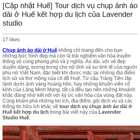
[Cập nhật Huế] Tour dịch vụ chụp ảnh áo
dài ở Huế kết hợp du lịch của Lavender
studio
17
likes
Chụp ảnh áo dài ở Huế
không chỉ mang đến cho bạn
những bức hình đẹp mà còn là trải nghiệm văn hóa truyền
thống vô cùng phong phú và ý nghĩa. Áo dài, với vẻ đẹp
duyên dáng, tượng trưng cho nữ tính và sự tinh tế của người
phụ nữ Việt Nam, đặc biệt khi được mặc tại những địa điểm
lịch sử và thơ mộng của cố đô Huế. Từ cầu Tràng Tiền lấp
lánh dưới ánh vàng hoàng hôn, hay những khuôn viên cổ
kính của Lăng Minh Mạng, tất cả đều tạo nên những khoảnh
khắc đáng nhớ kết nối với ký ức văn hóa của vùng đất này.
Cùng khám phá những lợi ích, địa điểm, gói dịch vụ và các
thông tin hữu ích khác về
tour dịch vụ chụp ảnh áo dài ở
Huế kết hợp du lịch
trong bài viết này của
Lavender
Studio Huế
.