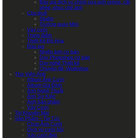
Báo giá dịch vụ chỉnh sửa ảnh online, cắt
ghép, phục chế ảnh
Cho thuê
Studio
Trường quay Mini
Váy cưới
Trang điểm
Thiết Kế Đồ Họa
Đào tạo
Nhiếp ảnh cơ bản
Dạy Photoshop cơ bản
Dạy nghề Thiết kế
Chuyên đề- Workshop
Thư Viện Ảnh
Album Ảnh Cưới
Album Gia Đình
Ảnh Nghệ Thuật
Ảnh Sự Kiện
Ảnh Sản phẩm
Váy Cưới
Tin Khuyến Mại
Sản Phẩm – Tin Tức
Chụp Ảnh Cưới
Dịch vụ cưới hỏi
Váy cưới đẹp