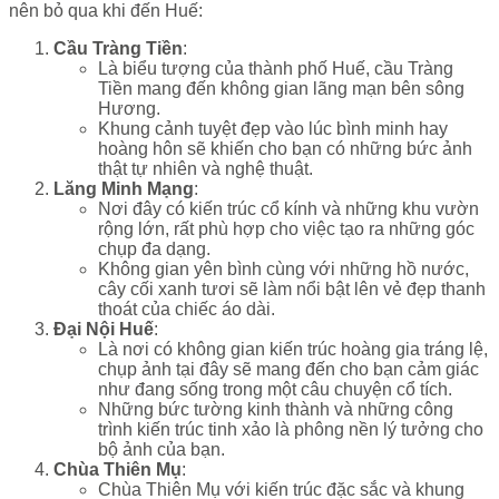
nên bỏ qua khi đến Huế:
Cầu Tràng Tiền
:
Là biểu tượng của thành phố Huế, cầu Tràng
Tiền mang đến không gian lãng mạn bên sông
Hương.
Khung cảnh tuyệt đẹp vào lúc bình minh hay
hoàng hôn sẽ khiến cho bạn có những bức ảnh
thật tự nhiên và nghệ thuật.
Lăng Minh Mạng
:
Nơi đây có kiến trúc cổ kính và những khu vườn
rộng lớn, rất phù hợp cho việc tạo ra những góc
chụp đa dạng.
Không gian yên bình cùng với những hồ nước,
cây cối xanh tươi sẽ làm nổi bật lên vẻ đẹp thanh
thoát của chiếc áo dài.
Đại Nội Huế
:
Là nơi có không gian kiến trúc hoàng gia tráng lệ,
chụp ảnh tại đây sẽ mang đến cho bạn cảm giác
như đang sống trong một câu chuyện cổ tích.
Những bức tường kinh thành và những công
trình kiến trúc tinh xảo là phông nền lý tưởng cho
bộ ảnh của bạn.
Chùa Thiên Mụ
:
Chùa Thiên Mụ với kiến trúc đặc sắc và khung