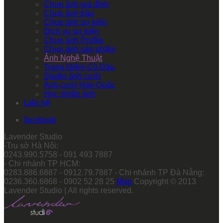
Chụp ảnh gia đình
Chụp ảnh bầu
Chụp ảnh sự kiện
Dịch vụ sự kiện
Chụp ảnh Profile
Chụp ảnh sản phẩm
Ảnh Nghệ Thuật
Trang Điểm Cô Dâu
Studio ảnh cưới
Ảnh cưới Hàn Quốc
Học nhiếp ảnh
Liên hệ
facebook
Lavender Studio
-Trụ sở Hà Nội:
0243.990.5758 - 091 493 7887
- Chi nhánh TP HCM:
0283.886.6887 - 0912.79.7887 - Chi nhánh TP Đà Nẵng:
0236.360.6868 - 0902 52 28 25
Map
Copyright © 2013
Lavender Studio | All rights reserved.