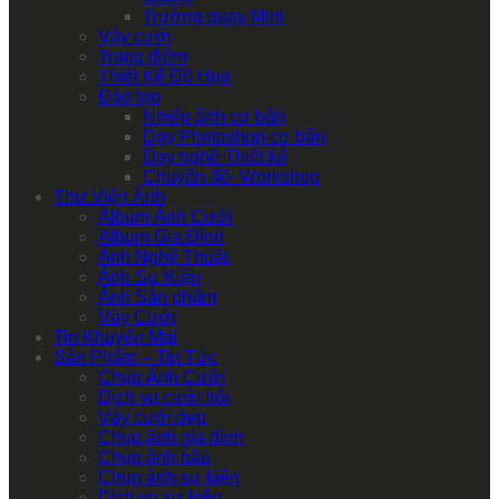
Trường quay Mini
Váy cưới
Trang điểm
Thiết Kế Đồ Họa
Đào tạo
Nhiếp ảnh cơ bản
Dạy Photoshop cơ bản
Dạy nghề Thiết kế
Chuyên đề- Workshop
Thư Viện Ảnh
Album Ảnh Cưới
Album Gia Đình
Ảnh Nghệ Thuật
Ảnh Sự Kiện
Ảnh Sản phẩm
Váy Cưới
Tin Khuyến Mại
Sản Phẩm – Tin Tức
Chụp Ảnh Cưới
Dịch vụ cưới hỏi
Váy cưới đẹp
Chụp ảnh gia đình
Chụp ảnh bầu
Chụp ảnh sự kiện
Dịch vụ sự kiện