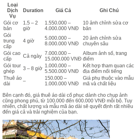
Loại
Dịch
Duration
Giá Cả
Ghi Chú
Vụ
Gói cơ
1.5 – 2
1.550.000 –
10 ảnh chỉnh sửa cơ
bản
giờ
4.000.000 VNĐ
bản
Gói
5.000.000 –
20 ảnh chỉnh sửa
trung
4 giờ
8.000.000 VNĐ
chuyên sâu
cấp
Gói cao
7.000.000 –
Album ảnh số, trang
Cả ngày
cấp
15.000.000 VNĐ
điểm
Gói tour
1.000.000 –
Kết hợp tham quan các
3 – 8 giờ
ghép
5.500.000 VNĐ
địa điểm nổi tiếng
Thuê áo
150.000 –
Giá phụ thuộc vào mẫu
–
dài
1.000.000 VNĐ
mã và chất liệu
Bên cạnh đó, giá thuê áo dài cổ phục dành cho chụp ảnh
cũng phong phú, từ 100.000 đến 600.000 VNĐ mỗi bộ. Tuy
nhiên, chất lượng và mẫu mã áo dài sẽ quyết định rất nhiều
đến giá cả và trải nghiệm của bạn.