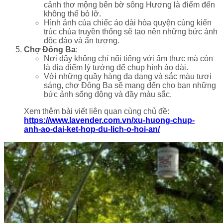
cảnh thơ mộng bên bờ sông Hương là điểm đến
không thể bỏ lỡ.
Hình ảnh của chiếc áo dài hòa quyện cùng kiến
trúc chùa truyền thống sẽ tạo nên những bức ảnh
độc đáo và ấn tượng.
Chợ Đông Ba
:
Nơi đây không chỉ nổi tiếng với ẩm thực mà còn
là địa điểm lý tưởng để chụp hình áo dài.
Với những quầy hàng đa dạng và sắc màu tươi
sáng, chợ Đông Ba sẽ mang đến cho bạn những
bức ảnh sống động và đầy màu sắc.
Xem thêm bài viết liên quan cùng chủ đề:
https://www.lavender.com.vn/xu-huong-chup-
anh-ao-dai-ket-hop-du-lich-o-hoi-an/