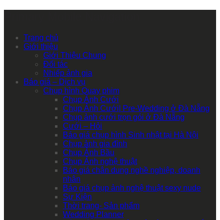
Primary Mobile Navigation
Trang chủ
Giới thiệu
Giới Thiệu Chung
Đối tác
Nhiếp ảnh gia
Báo giá – Dịch vụ
Chụp hình Quay phim
Chụp Ảnh Cưới
Chụp Ảnh Cưới| Pre-Wedding ở Đà Nẵng
Chụp ảnh cưới trọn gói ở Đà Nẵng
Cưới – Hỏi
Báo giá chụp hình Sinh nhật tại Hà Nội
Chụp ảnh gia đình
Chụp Ảnh Bầu
Chụp Ảnh nghệ thuật
Báo giá chân dung nghề nghiệp, doanh
nhân
Báo giá chụp ảnh nghệ thuật sexy nude
Sự Kiện
Thời trang- Sản phẩm
Wedding Planner