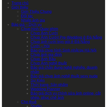
Trang chủ
Giới thiệu
Giới Thiệu Chung
Đối tác
Nhiếp ảnh gia
Báo giá – Dịch vụ
Chụp hình Quay phim
Chụp Ảnh Cưới
Chụp Ảnh Cưới| Pre-Wedding ở Đà Nẵng
Chụp ảnh cưới trọn gói ở Đà Nẵng
Cưới – Hỏi
Báo giá chụp hình Sinh nhật tại Hà Nội
Chụp ảnh gia đình
Chụp Ảnh Bầu
Chụp Ảnh nghệ thuật
Báo giá chân dung nghề nghiệp, doanh
nhân
Báo giá chụp ảnh nghệ thuật sexy nude
Sự Kiện
Thời trang- Sản phẩm
Wedding Planner
Báo giá dịch vụ chỉnh sửa ảnh online, cắt
ghép, phục chế ảnh
Cho thuê
Studio