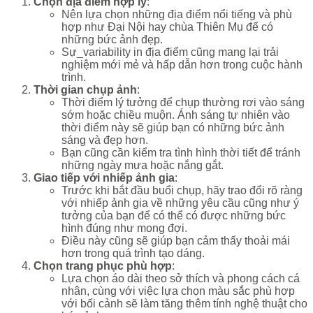
Chọn địa điểm hợp lý
:
Nên lựa chọn những địa điểm nổi tiếng và phù
hợp như Đại Nội hay chùa Thiên Mụ để có
những bức ảnh đẹp.
Sự_variability in địa điểm cũng mang lại trải
nghiệm mới mẻ và hấp dẫn hơn trong cuộc hành
trình.
Thời gian chụp ảnh
:
Thời điểm lý tưởng để chụp thường rơi vào sáng
sớm hoặc chiều muộn. Ánh sáng tự nhiên vào
thời điểm này sẽ giúp bạn có những bức ảnh
sáng và đẹp hơn.
Bạn cũng cần kiểm tra tình hình thời tiết để tránh
những ngày mưa hoặc nắng gắt.
Giao tiếp với nhiếp ảnh gia
:
Trước khi bắt đầu buổi chụp, hãy trao đổi rõ ràng
với nhiếp ảnh gia về những yêu cầu cũng như ý
tưởng của bạn để có thể có được những bức
hình đúng như mong đợi.
Điều này cũng sẽ giúp bạn cảm thấy thoải mái
hơn trong quá trình tạo dáng.
Chọn trang phục phù hợp
:
Lựa chọn áo dài theo sở thích và phong cách cá
nhân, cùng với việc lựa chọn màu sắc phù hợp
với bối cảnh sẽ làm tăng thêm tính nghệ thuật cho