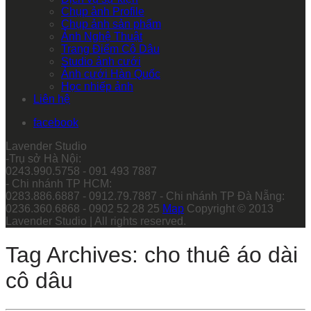
Chụp ảnh Profile
Chụp ảnh sản phẩm
Ảnh Nghệ Thuật
Trang Điểm Cô Dâu
Studio ảnh cưới
Ảnh cưới Hàn Quốc
Học nhiếp ảnh
Liên hệ
facebook
Lavender Studio
-Trụ sở Hà Nội:
0243.990.5758 - 091 493 7887
- Chi nhánh TP HCM:
0283.886.6887 - 0912.79.7887 - Chi nhánh TP Đà Nẵng:
0236.360.6868 - 0902 52 28 25
Map
Copyright © 2013
Lavender Studio | All rights reserved.
Tag Archives: cho thuê áo dài
cô dâu