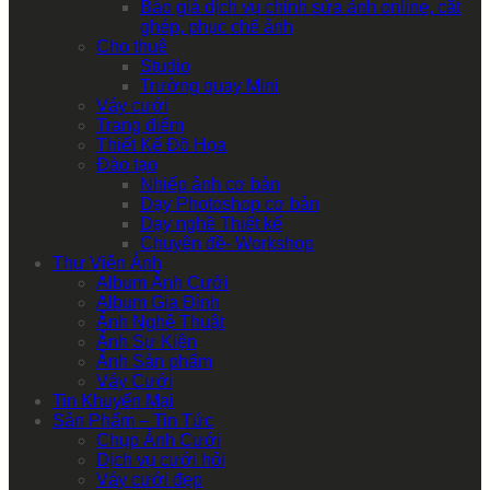
Báo giá dịch vụ chỉnh sửa ảnh online, cắt
ghép, phục chế ảnh
Cho thuê
Studio
Trường quay Mini
Váy cưới
Trang điểm
Thiết Kế Đồ Họa
Đào tạo
Nhiếp ảnh cơ bản
Dạy Photoshop cơ bản
Dạy nghề Thiết kế
Chuyên đề- Workshop
Thư Viện Ảnh
Album Ảnh Cưới
Album Gia Đình
Ảnh Nghệ Thuật
Ảnh Sự Kiện
Ảnh Sản phẩm
Váy Cưới
Tin Khuyến Mại
Sản Phẩm – Tin Tức
Chụp Ảnh Cưới
Dịch vụ cưới hỏi
Váy cưới đẹp