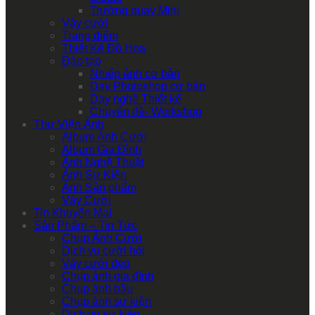
Trường quay Mini
Váy cưới
Trang điểm
Thiết Kế Đồ Họa
Đào tạo
Nhiếp ảnh cơ bản
Dạy Photoshop cơ bản
Dạy nghề Thiết kế
Chuyên đề- Workshop
Thư Viện Ảnh
Album Ảnh Cưới
Album Gia Đình
Ảnh Nghệ Thuật
Ảnh Sự Kiện
Ảnh Sản phẩm
Váy Cưới
Tin Khuyến Mại
Sản Phẩm – Tin Tức
Chụp Ảnh Cưới
Dịch vụ cưới hỏi
Váy cưới đẹp
Chụp ảnh gia đình
Chụp ảnh bầu
Chụp ảnh sự kiện
Dịch vụ sự kiện