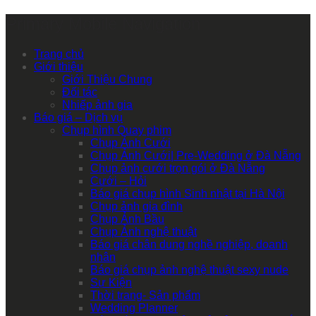
Primary Mobile Navigation
Trang chủ
Giới thiệu
Giới Thiệu Chung
Đối tác
Nhiếp ảnh gia
Báo giá – Dịch vụ
Chụp hình Quay phim
Chụp Ảnh Cưới
Chụp Ảnh Cưới| Pre-Wedding ở Đà Nẵng
Chụp ảnh cưới trọn gói ở Đà Nẵng
Cưới – Hỏi
Báo giá chụp hình Sinh nhật tại Hà Nội
Chụp ảnh gia đình
Chụp Ảnh Bầu
Chụp Ảnh nghệ thuật
Báo giá chân dung nghề nghiệp, doanh
nhân
Báo giá chụp ảnh nghệ thuật sexy nude
Sự Kiện
Thời trang- Sản phẩm
Wedding Planner