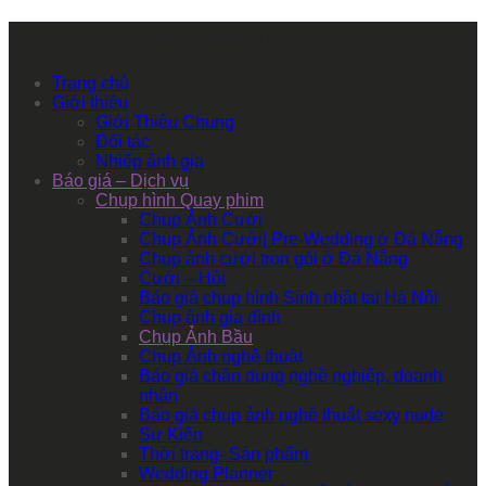
Primary Mobile Navigation
Trang chủ
Giới thiệu
Giới Thiệu Chung
Đối tác
Nhiếp ảnh gia
Báo giá – Dịch vụ
Chụp hình Quay phim
Chụp Ảnh Cưới
Chụp Ảnh Cưới| Pre-Wedding ở Đà Nẵng
Chụp ảnh cưới trọn gói ở Đà Nẵng
Cưới – Hỏi
Báo giá chụp hình Sinh nhật tại Hà Nội
Chụp ảnh gia đình
Chụp Ảnh Bầu
Chụp Ảnh nghệ thuật
Báo giá chân dung nghề nghiệp, doanh
nhân
Báo giá chụp ảnh nghệ thuật sexy nude
Sự Kiện
Thời trang- Sản phẩm
Wedding Planner