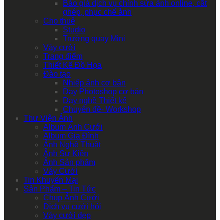
Báo giá dịch vụ chỉnh sửa ảnh online, cắt
ghép, phục chế ảnh
Cho thuê
Studio
Trường quay Mini
Váy cưới
Trang điểm
Thiết Kế Đồ Họa
Đào tạo
Nhiếp ảnh cơ bản
Dạy Photoshop cơ bản
Dạy nghề Thiết kế
Chuyên đề- Workshop
Thư Viện Ảnh
Album Ảnh Cưới
Album Gia Đình
Ảnh Nghệ Thuật
Ảnh Sự Kiện
Ảnh Sản phẩm
Váy Cưới
Tin Khuyến Mại
Sản Phẩm – Tin Tức
Chụp Ảnh Cưới
Dịch vụ cưới hỏi
Váy cưới đẹp