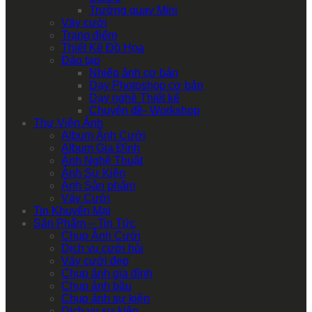
Trường quay Mini
Váy cưới
Trang điểm
Thiết Kế Đồ Họa
Đào tạo
Nhiếp ảnh cơ bản
Dạy Photoshop cơ bản
Dạy nghề Thiết kế
Chuyên đề- Workshop
Thư Viện Ảnh
Album Ảnh Cưới
Album Gia Đình
Ảnh Nghệ Thuật
Ảnh Sự Kiện
Ảnh Sản phẩm
Váy Cưới
Tin Khuyến Mại
Sản Phẩm – Tin Tức
Chụp Ảnh Cưới
Dịch vụ cưới hỏi
Váy cưới đẹp
Chụp ảnh gia đình
Chụp ảnh bầu
Chụp ảnh sự kiện
Dịch vụ sự kiện