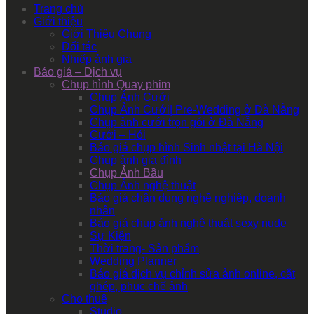
Trang chủ
Giới thiệu
Giới Thiệu Chung
Đối tác
Nhiếp ảnh gia
Báo giá – Dịch vụ
Chụp hình Quay phim
Chụp Ảnh Cưới
Chụp Ảnh Cưới| Pre-Wedding ở Đà Nẵng
Chụp ảnh cưới trọn gói ở Đà Nẵng
Cưới – Hỏi
Báo giá chụp hình Sinh nhật tại Hà Nội
Chụp ảnh gia đình
Chụp Ảnh Bầu
Chụp Ảnh nghệ thuật
Báo giá chân dung nghề nghiệp, doanh
nhân
Báo giá chụp ảnh nghệ thuật sexy nude
Sự Kiện
Thời trang- Sản phẩm
Wedding Planner
Báo giá dịch vụ chỉnh sửa ảnh online, cắt
ghép, phục chế ảnh
Cho thuê
Studio