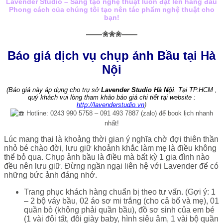
Lavender Studio – Sáng tạo nghệ thuật luôn đặt lên hàng đầu
Phong cách của chúng tôi tạo nên tác phẩm nghệ thuật cho
bạn!
——✬✬✬——
Báo giá dịch vụ chụp ảnh Bầu tại Hà
Nội
(Báo giá này áp dụng cho trụ sở
Lavender Studio Hà Nội
. Tại TP.HCM ,
quý khách vui lòng tham khảo báo giá chi tiết tại website :
http://lavenderstudio.vn
)
Hotline: 0243 990 5758 – 091 493 7887 (zalo) để book lịch nhanh
nhất!
Lúc mang thai là khoảng thời gian ý nghĩa chờ đợi thiên thần
nhỏ bé chào đời, lưu giữ khoảnh khắc làm mẹ là điều không
thể bỏ qua. Chụp ảnh bầu là điều mà bất kỳ 1 gia đình nào
đều nên lưu giữ. Đừng ngần ngại liên hệ với Lavender để có
những bức ảnh đáng nhớ.
Trang phục khách hàng chuẩn bị theo tư vấn. (Gợi ý: 1
– 2 bộ váy bầu, 02 áo sơ mi trắng (cho cả bố và mẹ), 01
quần bò (không phải quần bầu), đồ sơ sinh của em bé
(1 vài đôi tất, đôi giày baby, hình siêu âm, 1 vài bộ quần