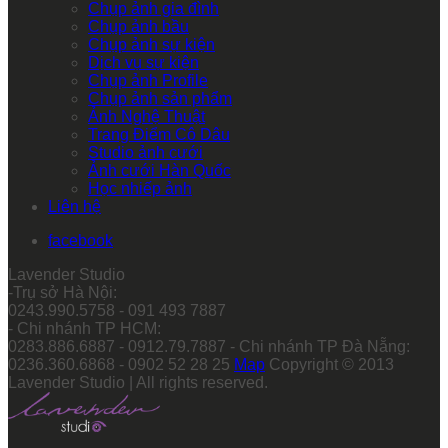
Chụp ảnh gia đình
Chụp ảnh bầu
Chụp ảnh sự kiện
Dịch vụ sự kiện
Chụp ảnh Profile
Chụp ảnh sản phẩm
Ảnh Nghệ Thuật
Trang Điểm Cô Dâu
Studio ảnh cưới
Ảnh cưới Hàn Quốc
Học nhiếp ảnh
Liên hệ
facebook
Lavender Studio
-Trụ sở Hà Nội:
0243.990.5758 - 091 493 7887
- Chi nhánh TP HCM:
0283.886.6887 - 0912.79.7887 - Chi nhánh TP Đà Nẵng:
0236.360.6868 - 0902 52 28 25
Map
Copyright © 2013
Lavender Studio | All rights reserved.