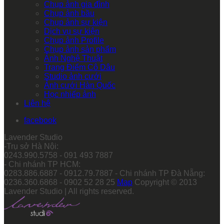
Chụp ảnh gia đình
Chụp ảnh bầu
Chụp ảnh sự kiện
Dịch vụ sự kiện
Chụp ảnh Profile
Chụp ảnh sản phẩm
Ảnh Nghệ Thuật
Trang Điểm Cô Dâu
Studio ảnh cưới
Ảnh cưới Hàn Quốc
Học nhiếp ảnh
Liên hệ
facebook
Lavender Studio
-Trụ sở Hà Nội:
0243.990.5758 - 091 493 7887
- Chi nhánh TP HCM:
0283.886.6887 - 0912.79.7887 - Chi nhánh TP Đà Nẵng:
0236.360.6868 - 0902 52 28 25
Map
Copyright © 2013
Lavender Studio | All rights reserved.