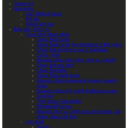
Trang chủ
Giới thiệu
Giới Thiệu Chung
Đối tác
Nhiếp ảnh gia
Báo giá – Dịch vụ
Chụp hình Quay phim
Chụp Ảnh Cưới
Chụp Ảnh Cưới| Pre-Wedding ở Đà Nẵng
Chụp ảnh cưới trọn gói ở Đà Nẵng
Cưới – Hỏi
Báo giá chụp hình Sinh nhật tại Hà Nội
Chụp ảnh gia đình
Chụp Ảnh Bầu
Chụp Ảnh nghệ thuật
Báo giá chân dung nghề nghiệp, doanh
nhân
Báo giá chụp ảnh nghệ thuật sexy nude
Sự Kiện
Thời trang- Sản phẩm
Wedding Planner
Báo giá dịch vụ chỉnh sửa ảnh online, cắt
ghép, phục chế ảnh
Cho thuê
Studio