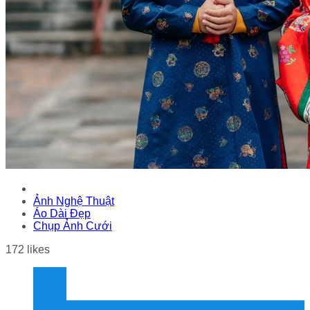
Ảnh Nghệ Thuật
Áo Dài Đẹp
Chụp Ảnh Cưới
172
likes