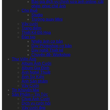
Báo giá dịch vụ chỉnh sửa ảnh online, cắt
ghép, phục chế ảnh
Cho thuê
Studio
Trường quay Mini
Váy cưới
Trang điểm
Thiết Kế Đồ Họa
Đào tạo
Nhiếp ảnh cơ bản
Dạy Photoshop cơ bản
Dạy nghề Thiết kế
Chuyên đề- Workshop
Thư Viện Ảnh
Album Ảnh Cưới
Album Gia Đình
Ảnh Nghệ Thuật
Ảnh Sự Kiện
Ảnh Sản phẩm
Váy Cưới
Tin Khuyến Mại
Sản Phẩm – Tin Tức
Chụp Ảnh Cưới
Dịch vụ cưới hỏi
Váy cưới đẹp