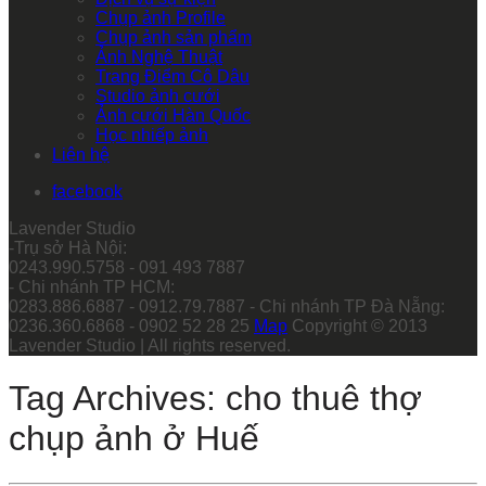
Chụp ảnh Profile
Chụp ảnh sản phẩm
Ảnh Nghệ Thuật
Trang Điểm Cô Dâu
Studio ảnh cưới
Ảnh cưới Hàn Quốc
Học nhiếp ảnh
Liên hệ
facebook
Lavender Studio
-Trụ sở Hà Nội:
0243.990.5758 - 091 493 7887
- Chi nhánh TP HCM:
0283.886.6887 - 0912.79.7887 - Chi nhánh TP Đà Nẵng:
0236.360.6868 - 0902 52 28 25
Map
Copyright © 2013
Lavender Studio | All rights reserved.
Tag Archives: cho thuê thợ
chụp ảnh ở Huế