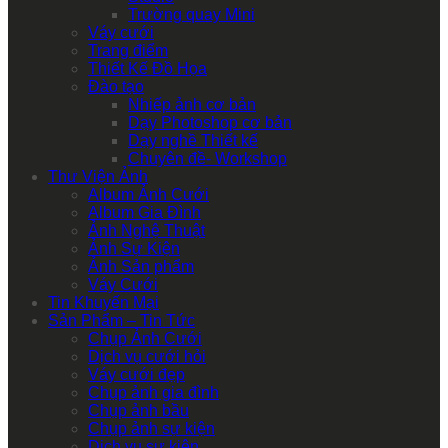
Trường quay Mini
Váy cưới
Trang điểm
Thiết Kế Đồ Họa
Đào tạo
Nhiếp ảnh cơ bản
Dạy Photoshop cơ bản
Dạy nghề Thiết kế
Chuyên đề- Workshop
Thư Viện Ảnh
Album Ảnh Cưới
Album Gia Đình
Ảnh Nghệ Thuật
Ảnh Sự Kiện
Ảnh Sản phẩm
Váy Cưới
Tin Khuyến Mại
Sản Phẩm – Tin Tức
Chụp Ảnh Cưới
Dịch vụ cưới hỏi
Váy cưới đẹp
Chụp ảnh gia đình
Chụp ảnh bầu
Chụp ảnh sự kiện
Dịch vụ sự kiện