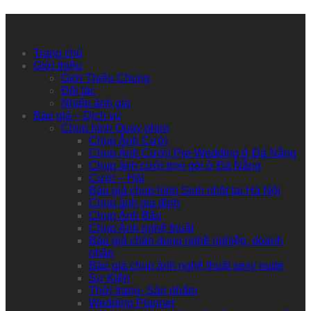
Primary Mobile Navigation
Trang chủ
Giới thiệu
Giới Thiệu Chung
Đối tác
Nhiếp ảnh gia
Báo giá – Dịch vụ
Chụp hình Quay phim
Chụp Ảnh Cưới
Chụp Ảnh Cưới| Pre-Wedding ở Đà Nẵng
Chụp ảnh cưới trọn gói ở Đà Nẵng
Cưới – Hỏi
Báo giá chụp hình Sinh nhật tại Hà Nội
Chụp ảnh gia đình
Chụp Ảnh Bầu
Chụp Ảnh nghệ thuật
Báo giá chân dung nghề nghiệp, doanh
nhân
Báo giá chụp ảnh nghệ thuật sexy nude
Sự Kiện
Thời trang- Sản phẩm
Wedding Planner