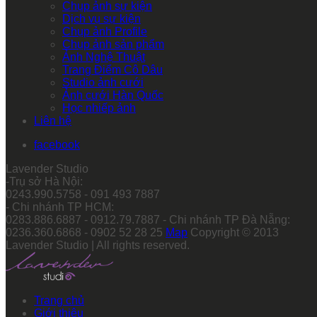
Chụp ảnh sự kiện
Dịch vụ sự kiện
Chụp ảnh Profile
Chụp ảnh sản phẩm
Ảnh Nghệ Thuật
Trang Điểm Cô Dâu
Studio ảnh cưới
Ảnh cưới Hàn Quốc
Học nhiếp ảnh
Liên hệ
facebook
Lavender Studio
-Trụ sở Hà Nội:
0243.990.5758 - 091 493 7887
- Chi nhánh TP HCM:
0283.886.6887 - 0912.79.7887 - Chi nhánh TP Đà Nẵng:
0236.360.6868 - 0902 52 28 25
Map
Copyright © 2013
Lavender Studio | All rights reserved.
Trang chủ
Giới thiệu