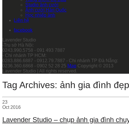
Studio ảnh cưới
Ảnh cưới Hàn Quốc
Học nhiếp ảnh
Liên hệ
facebook
Lavender Studio
-Trụ sở Hà Nội:
0243.990.5758 - 091 493 7887
- Chi nhánh TP HCM:
0283.886.6887 - 0912.79.7887 - Chi nhánh TP Đà Nẵng:
0236.360.6868 - 0902 52 28 25
Map
Copyright © 2013
Lavender Studio | All rights reserved.
Tag Archives: ảnh gia đình đẹ
23
Oct
2016
Lavender Studio – chụp ảnh gia đình chu