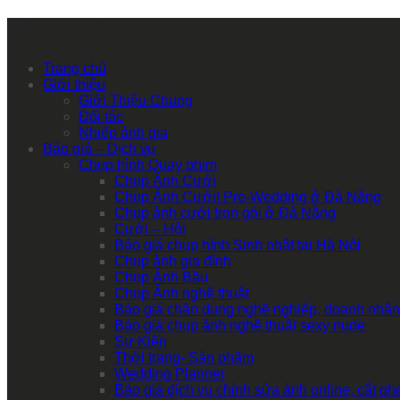
Primary Mobile Navigation
Trang chủ
Giới thiệu
Giới Thiệu Chung
Đối tác
Nhiếp ảnh gia
Báo giá – Dịch vụ
Chụp hình Quay phim
Chụp Ảnh Cưới
Chụp Ảnh Cưới| Pre-Wedding ở Đà Nẵng
Chụp ảnh cưới trọn gói ở Đà Nẵng
Cưới – Hỏi
Báo giá chụp hình Sinh nhật tại Hà Nội
Chụp ảnh gia đình
Chụp Ảnh Bầu
Chụp Ảnh nghệ thuật
Báo giá chân dung nghề nghiệp, doanh nhân
Báo giá chụp ảnh nghệ thuật sexy nude
Sự Kiện
Thời trang- Sản phẩm
Wedding Planner
Báo giá dịch vụ chỉnh sửa ảnh online, cắt g