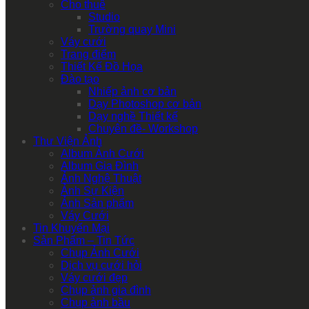
Cho thuê
Studio
Trường quay Mini
Váy cưới
Trang điểm
Thiết Kế Đồ Họa
Đào tạo
Nhiếp ảnh cơ bản
Dạy Photoshop cơ bản
Dạy nghề Thiết kế
Chuyên đề- Workshop
Thư Viện Ảnh
Album Ảnh Cưới
Album Gia Đình
Ảnh Nghệ Thuật
Ảnh Sự Kiện
Ảnh Sản phẩm
Váy Cưới
Tin Khuyến Mại
Sản Phẩm – Tin Tức
Chụp Ảnh Cưới
Dịch vụ cưới hỏi
Váy cưới đẹp
Chụp ảnh gia đình
Chụp ảnh bầu