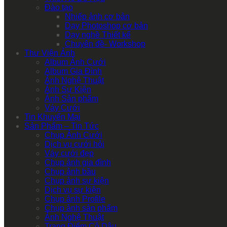
Đào tạo
Nhiếp ảnh cơ bản
Dạy Photoshop cơ bản
Dạy nghề Thiết kế
Chuyên đề- Workshop
Thư Viện Ảnh
Album Ảnh Cưới
Album Gia Đình
Ảnh Nghệ Thuật
Ảnh Sự Kiện
Ảnh Sản phẩm
Váy Cưới
Tin Khuyến Mại
Sản Phẩm – Tin Tức
Chụp Ảnh Cưới
Dịch vụ cưới hỏi
Váy cưới đẹp
Chụp ảnh gia đình
Chụp ảnh bầu
Chụp ảnh sự kiện
Dịch vụ sự kiện
Chụp ảnh Profile
Chụp ảnh sản phẩm
Ảnh Nghệ Thuật
Trang Điểm Cô Dâu