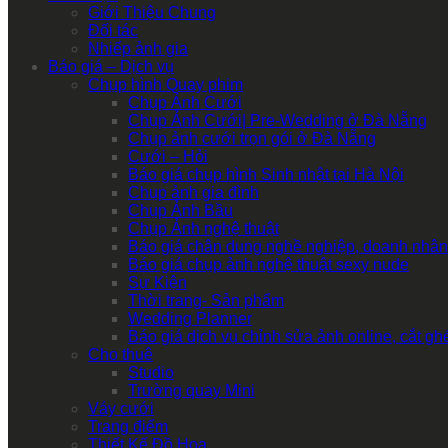
Giới Thiệu Chung
Đối tác
Nhiếp ảnh gia
Báo giá – Dịch vụ
Chụp hình Quay phim
Chụp Ảnh Cưới
Chụp Ảnh Cưới| Pre-Wedding ở Đà Nẵng
Chụp ảnh cưới trọn gói ở Đà Nẵng
Cưới – Hỏi
Báo giá chụp hình Sinh nhật tại Hà Nội
Chụp ảnh gia đình
Chụp Ảnh Bầu
Chụp Ảnh nghệ thuật
Báo giá chân dung nghề nghiệp, doanh nhân
Báo giá chụp ảnh nghệ thuật sexy nude
Sự Kiện
Thời trang- Sản phẩm
Wedding Planner
Báo giá dịch vụ chỉnh sửa ảnh online, cắt g
Cho thuê
Studio
Trường quay Mini
Váy cưới
Trang điểm
Thiết Kế Đồ Họa