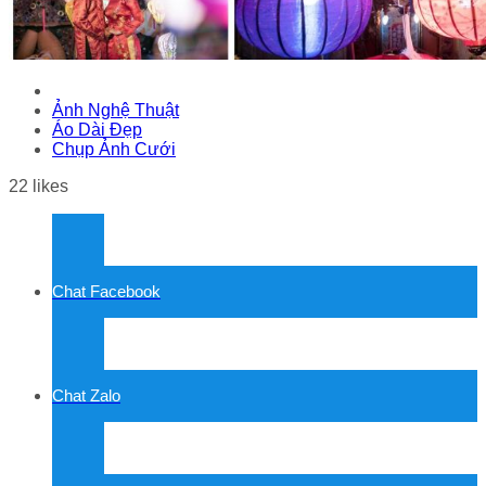
Ảnh Nghệ Thuật
Áo Dài Đẹp
Chụp Ảnh Cưới
22
likes
Chat Facebook
Chat Zalo