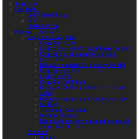
Trang chủ
Giới thiệu
Giới Thiệu Chung
Đối tác
Nhiếp ảnh gia
Báo giá – Dịch vụ
Chụp hình Quay phim
Chụp Ảnh Cưới
Chụp Ảnh Cưới| Pre-Wedding ở Đà Nẵng
Chụp ảnh cưới trọn gói ở Đà Nẵng
Cưới – Hỏi
Báo giá chụp hình Sinh nhật tại Hà Nội
Chụp ảnh gia đình
Chụp Ảnh Bầu
Chụp Ảnh nghệ thuật
Báo giá chân dung nghề nghiệp, doanh
nhân
Báo giá chụp ảnh nghệ thuật sexy nude
Sự Kiện
Thời trang- Sản phẩm
Wedding Planner
Báo giá dịch vụ chỉnh sửa ảnh online, cắt
ghép, phục chế ảnh
Cho thuê
Studio