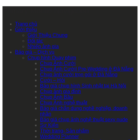
Primary Mobile Navigation
Trang chủ
Giới thiệu
Giới Thiệu Chung
Đối tác
Nhiếp ảnh gia
Báo giá – Dịch vụ
Chụp hình Quay phim
Chụp Ảnh Cưới
Chụp Ảnh Cưới| Pre-Wedding ở Đà Nẵng
Chụp ảnh cưới trọn gói ở Đà Nẵng
Cưới – Hỏi
Báo giá chụp hình Sinh nhật tại Hà Nội
Chụp ảnh gia đình
Chụp Ảnh Bầu
Chụp Ảnh nghệ thuật
Báo giá chân dung nghề nghiệp, doanh
nhân
Báo giá chụp ảnh nghệ thuật sexy nude
Sự Kiện
Thời trang- Sản phẩm
Wedding Planner