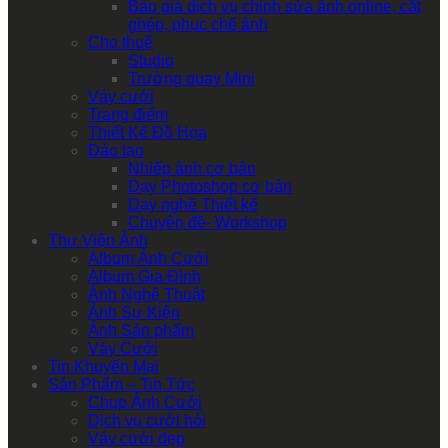
Báo giá dịch vụ chỉnh sửa ảnh online, cắt
ghép, phục chế ảnh
Cho thuê
Studio
Trường quay Mini
Váy cưới
Trang điểm
Thiết Kế Đồ Họa
Đào tạo
Nhiếp ảnh cơ bản
Dạy Photoshop cơ bản
Dạy nghề Thiết kế
Chuyên đề- Workshop
Thư Viện Ảnh
Album Ảnh Cưới
Album Gia Đình
Ảnh Nghệ Thuật
Ảnh Sự Kiện
Ảnh Sản phẩm
Váy Cưới
Tin Khuyến Mại
Sản Phẩm – Tin Tức
Chụp Ảnh Cưới
Dịch vụ cưới hỏi
Váy cưới đẹp