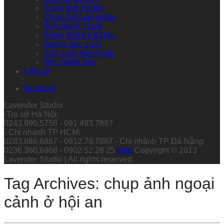
Chụp ảnh Profile
Chụp ảnh sản phẩm
Ảnh Nghệ Thuật
Trang Điểm Cô Dâu
Studio ảnh cưới
Ảnh cưới Hàn Quốc
Học nhiếp ảnh
Liên hệ
facebook
Lavender Studio
-Trụ sở Hà Nội:
0243.990.5758 - 091 493 7887
- Chi nhánh TP HCM:
0283.886.6887 - 0912.79.7887 - Chi nhánh TP Đà Nẵng:
0236.360.6868 - 0902 52 28 25
Map
Copyright © 2013
Lavender Studio | All rights reserved.
Tag Archives: chụp ảnh ngoại
cảnh ở hội an