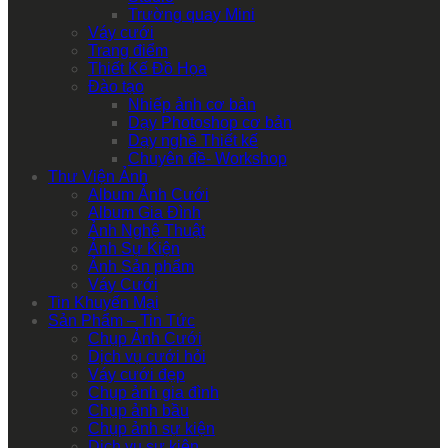
Trường quay Mini
Váy cưới
Trang điểm
Thiết Kế Đồ Họa
Đào tạo
Nhiếp ảnh cơ bản
Dạy Photoshop cơ bản
Dạy nghề Thiết kế
Chuyên đề- Workshop
Thư Viện Ảnh
Album Ảnh Cưới
Album Gia Đình
Ảnh Nghệ Thuật
Ảnh Sự Kiện
Ảnh Sản phẩm
Váy Cưới
Tin Khuyến Mại
Sản Phẩm – Tin Tức
Chụp Ảnh Cưới
Dịch vụ cưới hỏi
Váy cưới đẹp
Chụp ảnh gia đình
Chụp ảnh bầu
Chụp ảnh sự kiện
Dịch vụ sự kiện