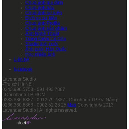
Chụp ảnh gia đình
Chụp ảnh bầu
Chụp ảnh sự kiện
Dịch vụ sự kiện
Chụp ảnh Profile
Chụp ảnh sản phẩm
Ảnh Nghệ Thuật
Trang Điểm Cô Dâu
Studio ảnh cưới
Ảnh cưới Hàn Quốc
Học nhiếp ảnh
Liên hệ
facebook
Lavender Studio
-Trụ sở Hà Nội:
0243.990.5758 - 091 493 7887
- Chi nhánh TP HCM:
0283.886.6887 - 0912.79.7887 - Chi nhánh TP Đà Nẵng:
0236.360.6868 - 0902 52 28 25
Map
Copyright © 2013
Lavender Studio | All rights reserved.