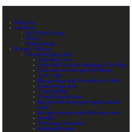
Primary Mobile Navigation
Trang chủ
Giới thiệu
Giới Thiệu Chung
Đối tác
Nhiếp ảnh gia
Báo giá – Dịch vụ
Chụp hình Quay phim
Chụp Ảnh Cưới
Chụp Ảnh Cưới| Pre-Wedding ở Đà Nẵng
Chụp ảnh cưới trọn gói ở Đà Nẵng
Cưới – Hỏi
Báo giá chụp hình Sinh nhật tại Hà Nội
Chụp ảnh gia đình
Chụp Ảnh Bầu
Chụp Ảnh nghệ thuật
Báo giá chân dung nghề nghiệp, doanh
nhân
Báo giá chụp ảnh nghệ thuật sexy nude
Sự Kiện
Thời trang- Sản phẩm
Wedding Planner