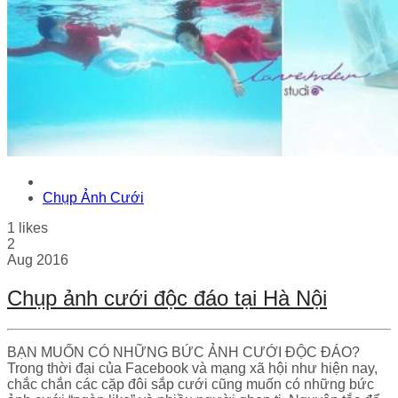
Chụp Ảnh Cưới
1
likes
2
Aug
2016
Chụp ảnh cưới độc đáo tại Hà Nội
BẠN MUỐN CÓ NHỮNG BỨC ẢNH CƯỚI ĐỘC ĐÁO?
Trong thời đại của Facebook và mạng xã hội như hiện nay,
chắc chắn các cặp đôi sắp cưới cũng muốn có những bức