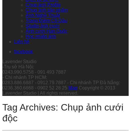
Chụp ảnh Profile
Chụp ảnh sản phẩm
Ảnh Nghệ Thuật
Trang Điểm Cô Dâu
Studio ảnh cưới
Ảnh cưới Hàn Quốc
Học nhiếp ảnh
Liên hệ
facebook
Lavender Studio
-Trụ sở Hà Nội:
0243.990.5758 - 091 493 7887
- Chi nhánh TP HCM:
0283.886.6887 - 0912.79.7887 - Chi nhánh TP Đà Nẵng:
0236.360.6868 - 0902 52 28 25
Map
Copyright © 2013
Lavender Studio | All rights reserved.
Tag Archives: Chụp ảnh cưới
độc