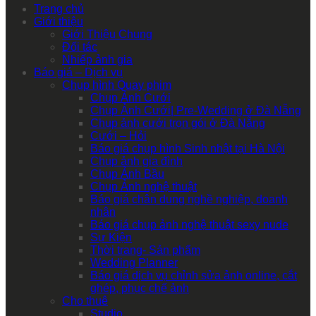
Trang chủ
Giới thiệu
Giới Thiệu Chung
Đối tác
Nhiếp ảnh gia
Báo giá – Dịch vụ
Chụp hình Quay phim
Chụp Ảnh Cưới
Chụp Ảnh Cưới| Pre-Wedding ở Đà Nẵng
Chụp ảnh cưới trọn gói ở Đà Nẵng
Cưới – Hỏi
Báo giá chụp hình Sinh nhật tại Hà Nội
Chụp ảnh gia đình
Chụp Ảnh Bầu
Chụp Ảnh nghệ thuật
Báo giá chân dung nghề nghiệp, doanh
nhân
Báo giá chụp ảnh nghệ thuật sexy nude
Sự Kiện
Thời trang- Sản phẩm
Wedding Planner
Báo giá dịch vụ chỉnh sửa ảnh online, cắt
ghép, phục chế ảnh
Cho thuê
Studio