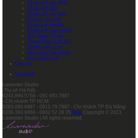
Chụp ảnh gia đình
Chụp ảnh bầu
Chụp ảnh sự kiện
Dịch vụ sự kiện
Chụp ảnh Profile
Chụp ảnh sản phẩm
Ảnh Nghệ Thuật
Trang Điểm Cô Dâu
Studio ảnh cưới
Ảnh cưới Hàn Quốc
Học nhiếp ảnh
Liên hệ
facebook
Lavender Studio
-Trụ sở Hà Nội:
0243.990.5758 - 091 493 7887
- Chi nhánh TP HCM:
0283.886.6887 - 0912.79.7887 - Chi nhánh TP Đà Nẵng:
0236.360.6868 - 0902 52 28 25
Map
Copyright © 2013
Lavender Studio | All rights reserved.