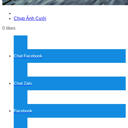
Chụp Ảnh Cưới
0
likes
Chat Facebook
Chat Zalo
Facebook