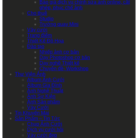
Báo giá dịch vụ chỉnh sửa ảnh online, cắt
ghép, phục chế ảnh
Cho thuê
Studio
Trường quay Mini
Váy cưới
Trang điểm
Thiết Kế Đồ Họa
Đào tạo
Nhiếp ảnh cơ bản
Dạy Photoshop cơ bản
Dạy nghề Thiết kế
Chuyên đề- Workshop
Thư Viện Ảnh
Album Ảnh Cưới
Album Gia Đình
Ảnh Nghệ Thuật
Ảnh Sự Kiện
Ảnh Sản phẩm
Váy Cưới
Tin Khuyến Mại
Sản Phẩm – Tin Tức
Chụp Ảnh Cưới
Dịch vụ cưới hỏi
Váy cưới đẹp