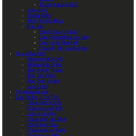
Trường quay Mini
Váy cưới
Trang điểm
Thiết Kế Đồ Họa
Đào tạo
Nhiếp ảnh cơ bản
Dạy Photoshop cơ bản
Dạy nghề Thiết kế
Chuyên đề- Workshop
Thư Viện Ảnh
Album Ảnh Cưới
Album Gia Đình
Ảnh Nghệ Thuật
Ảnh Sự Kiện
Ảnh Sản phẩm
Váy Cưới
Tin Khuyến Mại
Sản Phẩm – Tin Tức
Chụp Ảnh Cưới
Dịch vụ cưới hỏi
Váy cưới đẹp
Chụp ảnh gia đình
Chụp ảnh bầu
Chụp ảnh sự kiện
Dịch vụ sự kiện