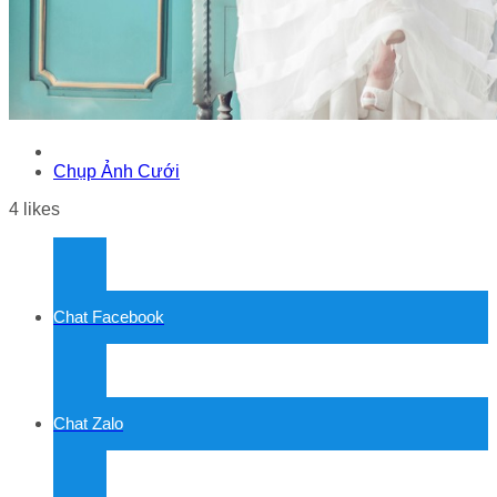
Chụp Ảnh Cưới
4
likes
Chat Facebook
Chat Zalo