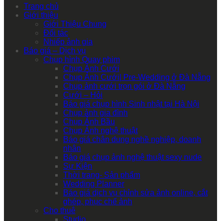
Trang chủ
Giới thiệu
Giới Thiệu Chung
Đối tác
Nhiếp ảnh gia
Báo giá – Dịch vụ
Chụp hình Quay phim
Chụp Ảnh Cưới
Chụp Ảnh Cưới| Pre-Wedding ở Đà Nẵng
Chụp ảnh cưới trọn gói ở Đà Nẵng
Cưới – Hỏi
Báo giá chụp hình Sinh nhật tại Hà Nội
Chụp ảnh gia đình
Chụp Ảnh Bầu
Chụp Ảnh nghệ thuật
Báo giá chân dung nghề nghiệp, doanh
nhân
Báo giá chụp ảnh nghệ thuật sexy nude
Sự Kiện
Thời trang- Sản phẩm
Wedding Planner
Báo giá dịch vụ chỉnh sửa ảnh online, cắt
ghép, phục chế ảnh
Cho thuê
Studio