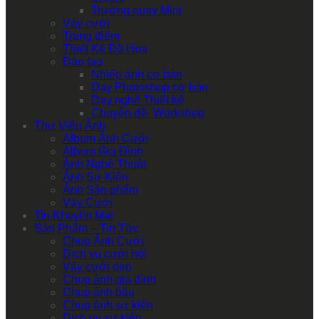
Trường quay Mini
Váy cưới
Trang điểm
Thiết Kế Đồ Họa
Đào tạo
Nhiếp ảnh cơ bản
Dạy Photoshop cơ bản
Dạy nghề Thiết kế
Chuyên đề- Workshop
Thư Viện Ảnh
Album Ảnh Cưới
Album Gia Đình
Ảnh Nghệ Thuật
Ảnh Sự Kiện
Ảnh Sản phẩm
Váy Cưới
Tin Khuyến Mại
Sản Phẩm – Tin Tức
Chụp Ảnh Cưới
Dịch vụ cưới hỏi
Váy cưới đẹp
Chụp ảnh gia đình
Chụp ảnh bầu
Chụp ảnh sự kiện
Dịch vụ sự kiện