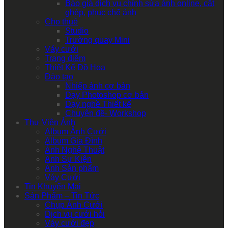
Báo giá dịch vụ chỉnh sửa ảnh online, cắt
ghép, phục chế ảnh
Cho thuê
Studio
Trường quay Mini
Váy cưới
Trang điểm
Thiết Kế Đồ Họa
Đào tạo
Nhiếp ảnh cơ bản
Dạy Photoshop cơ bản
Dạy nghề Thiết kế
Chuyên đề- Workshop
Thư Viện Ảnh
Album Ảnh Cưới
Album Gia Đình
Ảnh Nghệ Thuật
Ảnh Sự Kiện
Ảnh Sản phẩm
Váy Cưới
Tin Khuyến Mại
Sản Phẩm – Tin Tức
Chụp Ảnh Cưới
Dịch vụ cưới hỏi
Váy cưới đẹp