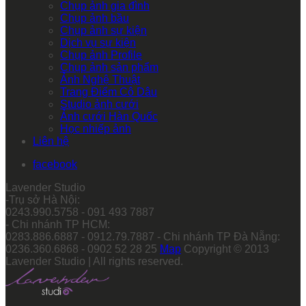
Chụp ảnh gia đình
Chụp ảnh bầu
Chụp ảnh sự kiện
Dịch vụ sự kiện
Chụp ảnh Profile
Chụp ảnh sản phẩm
Ảnh Nghệ Thuật
Trang Điểm Cô Dâu
Studio ảnh cưới
Ảnh cưới Hàn Quốc
Học nhiếp ảnh
Liên hệ
facebook
Lavender Studio
-Trụ sở Hà Nội:
0243.990.5758 - 091 493 7887
- Chi nhánh TP HCM:
0283.886.6887 - 0912.79.7887 - Chi nhánh TP Đà Nẵng:
0236.360.6868 - 0902 52 28 25
Map
Copyright © 2013
Lavender Studio | All rights reserved.