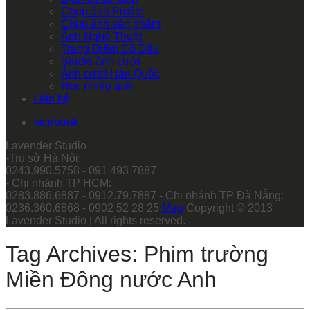
Chụp ảnh Profile
Chụp ảnh sản phẩm
Ảnh Nghệ Thuật
Trang Điểm Cô Dâu
Studio ảnh cưới
Ảnh cưới Hàn Quốc
Học nhiếp ảnh
Liên hệ
facebook
Lavender Studio
-Trụ sở Hà Nội:
0243.990.5758 - 091 493 7887
- Chi nhánh TP HCM:
0283.886.6887 - 0912.79.7887 - Chi nhánh TP Đà Nẵng:
0236.360.6868 - 0902 52 28 25
Map
Copyright © 2013
Lavender Studio | All rights reserved.
Tag Archives: Phim trường
Miền Đông nước Anh