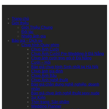
Primary Mobile Navigation
Trang chủ
Giới thiệu
Giới Thiệu Chung
Đối tác
Nhiếp ảnh gia
Báo giá – Dịch vụ
Chụp hình Quay phim
Chụp Ảnh Cưới
Chụp Ảnh Cưới| Pre-Wedding ở Đà Nẵng
Chụp ảnh cưới trọn gói ở Đà Nẵng
Cưới – Hỏi
Báo giá chụp hình Sinh nhật tại Hà Nội
Chụp ảnh gia đình
Chụp Ảnh Bầu
Chụp Ảnh nghệ thuật
Báo giá chân dung nghề nghiệp, doanh
nhân
Báo giá chụp ảnh nghệ thuật sexy nude
Sự Kiện
Thời trang- Sản phẩm
Wedding Planner