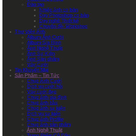
Đào tạo
Nhiếp ảnh cơ bản
Dạy Photoshop cơ bản
Dạy nghề Thiết kế
Chuyên đề- Workshop
Thư Viện Ảnh
Album Ảnh Cưới
Album Gia Đình
Ảnh Nghệ Thuật
Ảnh Sự Kiện
Ảnh Sản phẩm
Váy Cưới
Tin Khuyến Mại
Sản Phẩm – Tin Tức
Chụp Ảnh Cưới
Dịch vụ cưới hỏi
Váy cưới đẹp
Chụp ảnh gia đình
Chụp ảnh bầu
Chụp ảnh sự kiện
Dịch vụ sự kiện
Chụp ảnh Profile
Chụp ảnh sản phẩm
Ảnh Nghệ Thuật
Trang Điểm Cô Dâu