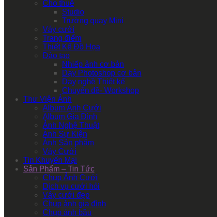
Cho thuê
Studio
Trường quay Mini
Váy cưới
Trang điểm
Thiết Kế Đồ Họa
Đào tạo
Nhiếp ảnh cơ bản
Dạy Photoshop cơ bản
Dạy nghề Thiết kế
Chuyên đề- Workshop
Thư Viện Ảnh
Album Ảnh Cưới
Album Gia Đình
Ảnh Nghệ Thuật
Ảnh Sự Kiện
Ảnh Sản phẩm
Váy Cưới
Tin Khuyến Mại
Sản Phẩm – Tin Tức
Chụp Ảnh Cưới
Dịch vụ cưới hỏi
Váy cưới đẹp
Chụp ảnh gia đình
Chụp ảnh bầu