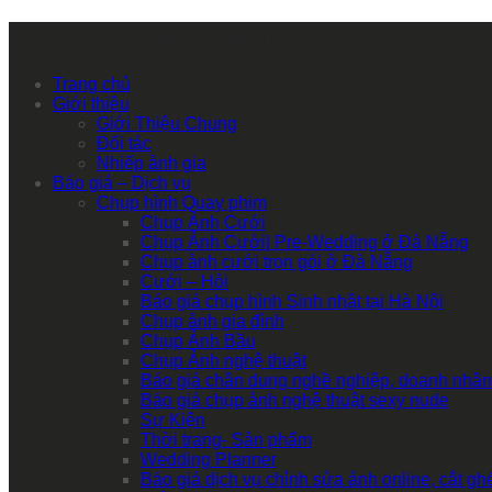
Primary Mobile Navigation
Trang chủ
Giới thiệu
Giới Thiệu Chung
Đối tác
Nhiếp ảnh gia
Báo giá – Dịch vụ
Chụp hình Quay phim
Chụp Ảnh Cưới
Chụp Ảnh Cưới| Pre-Wedding ở Đà Nẵng
Chụp ảnh cưới trọn gói ở Đà Nẵng
Cưới – Hỏi
Báo giá chụp hình Sinh nhật tại Hà Nội
Chụp ảnh gia đình
Chụp Ảnh Bầu
Chụp Ảnh nghệ thuật
Báo giá chân dung nghề nghiệp, doanh nhân
Báo giá chụp ảnh nghệ thuật sexy nude
Sự Kiện
Thời trang- Sản phẩm
Wedding Planner
Báo giá dịch vụ chỉnh sửa ảnh online, cắt g