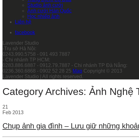
Studio ảnh cưới
Ảnh cưới Hàn Quốc
Học nhiếp ảnh
Liên hệ
facebook
Lavender Studio
-Trụ sở Hà Nội:
0243.990.5758 - 091 493 7887
- Chi nhánh TP HCM:
0283.886.6887 - 0912.79.7887 - Chi nhánh TP Đà Nẵng:
0236.360.6868 - 0902 52 28 25
Map
Copyright © 2013
Lavender Studio | All rights reserved.
Category Archives: Ảnh Nghệ 
21
Feb
2013
Chụp ảnh gia đình – Lưu giữ những khoả