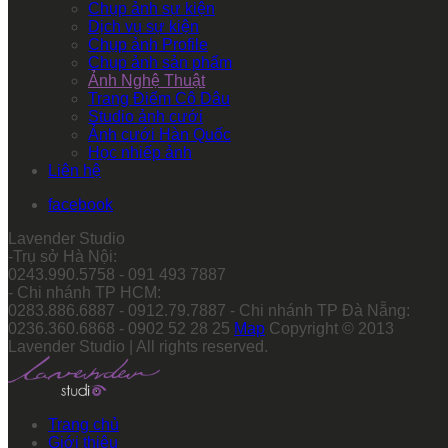
Chụp ảnh sự kiện
Dịch vụ sự kiện
Chụp ảnh Profile
Chụp ảnh sản phẩm
Ảnh Nghệ Thuật
Trang Điểm Cô Dâu
Studio ảnh cưới
Ảnh cưới Hàn Quốc
Học nhiếp ảnh
Liên hệ
facebook
Lavender Studio
-Trụ sở Hà Nội:
0243.990.5758 - 091 493 7887
- Chi nhánh TP HCM:
0283.886.6887 - 0912.79.7887 - Chi nhánh TP Đà Nẵng:
0236.360.6868 - 0902 52 28 25
Map
Copyright © 2013
Lavender Studio | All rights reserved.
Trang chủ
Giới thiệu