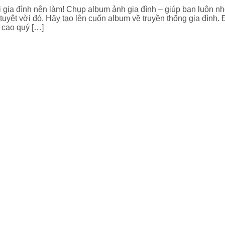
i gia đình nên làm! Chụp album ảnh gia đình – giúp bạn luôn n
tuyệt vời đó. Hãy tạo lên cuốn album về truyền thống gia đình. Đ
 cao quý […]