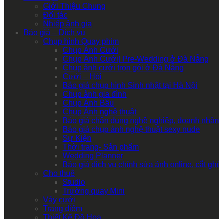
Giới Thiệu Chung
Đối tác
Nhiếp ảnh gia
Báo giá – Dịch vụ
Chụp hình Quay phim
Chụp Ảnh Cưới
Chụp Ảnh Cưới| Pre-Wedding ở Đà Nẵng
Chụp ảnh cưới trọn gói ở Đà Nẵng
Cưới – Hỏi
Báo giá chụp hình Sinh nhật tại Hà Nội
Chụp ảnh gia đình
Chụp Ảnh Bầu
Chụp Ảnh nghệ thuật
Báo giá chân dung nghề nghiệp, doanh nhân
Báo giá chụp ảnh nghệ thuật sexy nude
Sự Kiện
Thời trang- Sản phẩm
Wedding Planner
Báo giá dịch vụ chỉnh sửa ảnh online, cắt g
Cho thuê
Studio
Trường quay Mini
Váy cưới
Trang điểm
Thiết Kế Đồ Họa