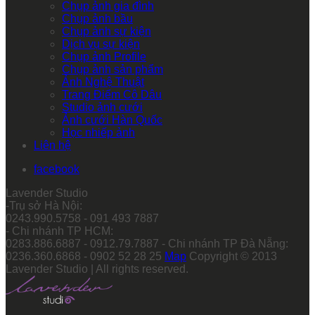
Chụp ảnh gia đình
Chụp ảnh bầu
Chụp ảnh sự kiện
Dịch vụ sự kiện
Chụp ảnh Profile
Chụp ảnh sản phẩm
Ảnh Nghệ Thuật
Trang Điểm Cô Dâu
Studio ảnh cưới
Ảnh cưới Hàn Quốc
Học nhiếp ảnh
Liên hệ
facebook
Lavender Studio
-Trụ sở Hà Nội:
0243.990.5758 - 091 493 7887
- Chi nhánh TP HCM:
0283.886.6887 - 0912.79.7887 - Chi nhánh TP Đà Nẵng:
0236.360.6868 - 0902 52 28 25
Map
Copyright © 2013
Lavender Studio | All rights reserved.