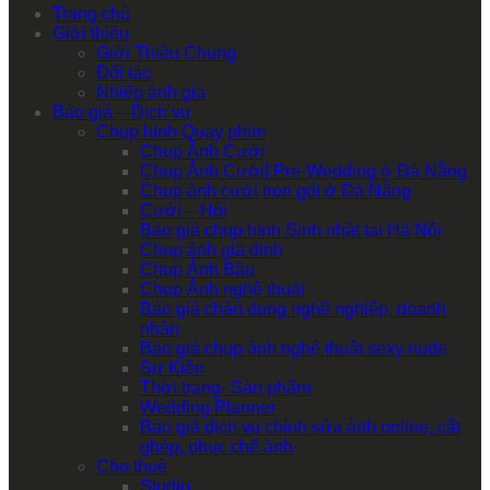
Trang chủ
Giới thiệu
Giới Thiệu Chung
Đối tác
Nhiếp ảnh gia
Báo giá – Dịch vụ
Chụp hình Quay phim
Chụp Ảnh Cưới
Chụp Ảnh Cưới| Pre-Wedding ở Đà Nẵng
Chụp ảnh cưới trọn gói ở Đà Nẵng
Cưới – Hỏi
Báo giá chụp hình Sinh nhật tại Hà Nội
Chụp ảnh gia đình
Chụp Ảnh Bầu
Chụp Ảnh nghệ thuật
Báo giá chân dung nghề nghiệp, doanh
nhân
Báo giá chụp ảnh nghệ thuật sexy nude
Sự Kiện
Thời trang- Sản phẩm
Wedding Planner
Báo giá dịch vụ chỉnh sửa ảnh online, cắt
ghép, phục chế ảnh
Cho thuê
Studio