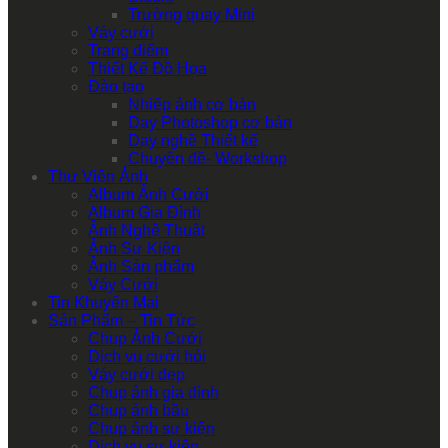
Trường quay Mini
Váy cưới
Trang điểm
Thiết Kế Đồ Họa
Đào tạo
Nhiếp ảnh cơ bản
Dạy Photoshop cơ bản
Dạy nghề Thiết kế
Chuyên đề- Workshop
Thư Viện Ảnh
Album Ảnh Cưới
Album Gia Đình
Ảnh Nghệ Thuật
Ảnh Sự Kiện
Ảnh Sản phẩm
Váy Cưới
Tin Khuyến Mại
Sản Phẩm – Tin Tức
Chụp Ảnh Cưới
Dịch vụ cưới hỏi
Váy cưới đẹp
Chụp ảnh gia đình
Chụp ảnh bầu
Chụp ảnh sự kiện
Dịch vụ sự kiện