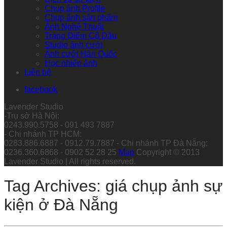
Chụp ảnh Profile
Chụp ảnh sản phẩm
Ảnh Nghệ Thuật
Trang Điểm Cô Dâu
Studio ảnh cưới
Ảnh cưới Hàn Quốc
Học nhiếp ảnh
Liên hệ
facebook
Lavender Studio
-Trụ sở Hà Nội:
0243.990.5758 - 091 493 7887
- Chi nhánh TP HCM:
0283.886.6887 - 0912.79.7887 - Chi nhánh TP Đà Nẵng:
0236.360.6868 - 0902 52 28 25
Map
Copyright © 2013
Lavender Studio | All rights reserved.
Tag Archives: giá chụp ảnh sự
kiện ở Đà Nẵng