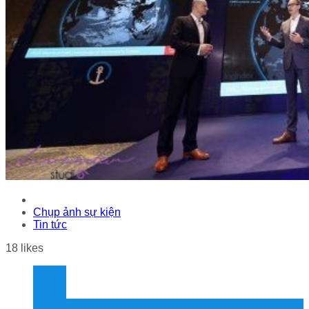
Chụp ảnh sự kiện
Tin tức
18
likes