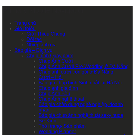
Primary Mobile Navigation
Trang chủ
Giới thiệu
Giới Thiệu Chung
Đối tác
Nhiếp ảnh gia
Báo giá – Dịch vụ
Chụp hình Quay phim
Chụp Ảnh Cưới
Chụp Ảnh Cưới| Pre-Wedding ở Đà Nẵng
Chụp ảnh cưới trọn gói ở Đà Nẵng
Cưới – Hỏi
Báo giá chụp hình Sinh nhật tại Hà Nội
Chụp ảnh gia đình
Chụp Ảnh Bầu
Chụp Ảnh nghệ thuật
Báo giá chân dung nghề nghiệp, doanh
nhân
Báo giá chụp ảnh nghệ thuật sexy nude
Sự Kiện
Thời trang- Sản phẩm
Wedding Planner