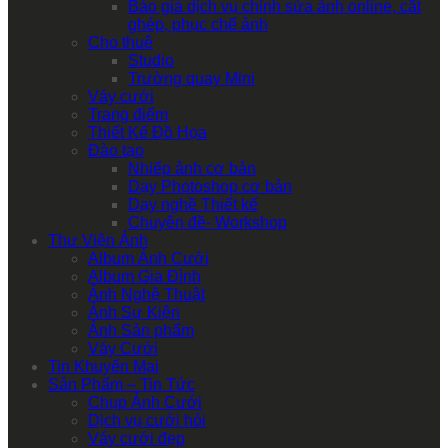
Báo giá dịch vụ chỉnh sửa ảnh online, cắt
ghép, phục chế ảnh
Cho thuê
Studio
Trường quay Mini
Váy cưới
Trang điểm
Thiết Kế Đồ Họa
Đào tạo
Nhiếp ảnh cơ bản
Dạy Photoshop cơ bản
Dạy nghề Thiết kế
Chuyên đề- Workshop
Thư Viện Ảnh
Album Ảnh Cưới
Album Gia Đình
Ảnh Nghệ Thuật
Ảnh Sự Kiện
Ảnh Sản phẩm
Váy Cưới
Tin Khuyến Mại
Sản Phẩm – Tin Tức
Chụp Ảnh Cưới
Dịch vụ cưới hỏi
Váy cưới đẹp