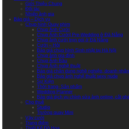
Giới Thiệu Chung
Đối tác
Nhiếp ảnh gia
Báo giá – Dịch vụ
Chụp hình Quay phim
Chụp Ảnh Cưới
Chụp Ảnh Cưới| Pre-Wedding ở Đà Nẵng
Chụp ảnh cưới trọn gói ở Đà Nẵng
Cưới – Hỏi
Báo giá chụp hình Sinh nhật tại Hà Nội
Chụp ảnh gia đình
Chụp Ảnh Bầu
Chụp Ảnh nghệ thuật
Báo giá chân dung nghề nghiệp, doanh nhân
Báo giá chụp ảnh nghệ thuật sexy nude
Sự Kiện
Thời trang- Sản phẩm
Wedding Planner
Báo giá dịch vụ chỉnh sửa ảnh online, cắt g
Cho thuê
Studio
Trường quay Mini
Váy cưới
Trang điểm
Thiết Kế Đồ Họa