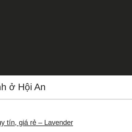
nh ở Hội An
y tín, giá rẻ – Lavender