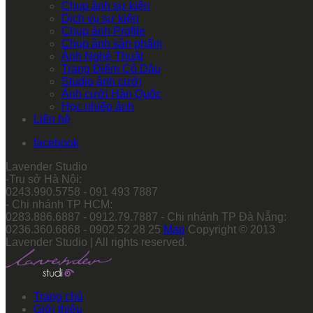
Chụp ảnh sự kiện
Dịch vụ sự kiện
Chụp ảnh Profile
Chụp ảnh sản phẩm
Ảnh Nghệ Thuật
Trang Điểm Cô Dâu
Studio ảnh cưới
Ảnh cưới Hàn Quốc
Học nhiếp ảnh
Liên hệ
facebook
Lavender Studio
-Trụ sở Hà Nội:
0243.990.5758 - 091 493 7887
- Chi nhánh TP HCM:
0283.886.6887 - 0912.79.7887 - Chi nhánh TP Đà Nẵng:
0236.360.6868 - 0902 52 28 25
Map
Copyright © 2013
Lavender Studio | All rights reserved.
Trang chủ
Giới thiệu