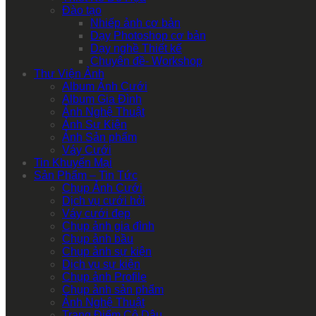
Đào tạo
Nhiếp ảnh cơ bản
Dạy Photoshop cơ bản
Dạy nghề Thiết kế
Chuyên đề- Workshop
Thư Viện Ảnh
Album Ảnh Cưới
Album Gia Đình
Ảnh Nghệ Thuật
Ảnh Sự Kiện
Ảnh Sản phẩm
Váy Cưới
Tin Khuyến Mại
Sản Phẩm – Tin Tức
Chụp Ảnh Cưới
Dịch vụ cưới hỏi
Váy cưới đẹp
Chụp ảnh gia đình
Chụp ảnh bầu
Chụp ảnh sự kiện
Dịch vụ sự kiện
Chụp ảnh Profile
Chụp ảnh sản phẩm
Ảnh Nghệ Thuật
Trang Điểm Cô Dâu