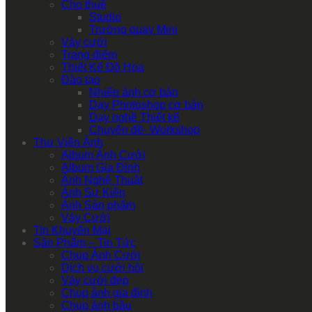
Cho thuê
Studio
Trường quay Mini
Váy cưới
Trang điểm
Thiết Kế Đồ Họa
Đào tạo
Nhiếp ảnh cơ bản
Dạy Photoshop cơ bản
Dạy nghề Thiết kế
Chuyên đề- Workshop
Thư Viện Ảnh
Album Ảnh Cưới
Album Gia Đình
Ảnh Nghệ Thuật
Ảnh Sự Kiện
Ảnh Sản phẩm
Váy Cưới
Tin Khuyến Mại
Sản Phẩm – Tin Tức
Chụp Ảnh Cưới
Dịch vụ cưới hỏi
Váy cưới đẹp
Chụp ảnh gia đình
Chụp ảnh bầu