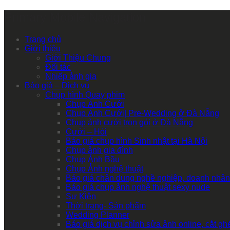
Primary Mobile Navigation
Trang chủ
Giới thiệu
Giới Thiệu Chung
Đối tác
Nhiếp ảnh gia
Báo giá – Dịch vụ
Chụp hình Quay phim
Chụp Ảnh Cưới
Chụp Ảnh Cưới| Pre-Wedding ở Đà Nẵng
Chụp ảnh cưới trọn gói ở Đà Nẵng
Cưới – Hỏi
Báo giá chụp hình Sinh nhật tại Hà Nội
Chụp ảnh gia đình
Chụp Ảnh Bầu
Chụp Ảnh nghệ thuật
Báo giá chân dung nghề nghiệp, doanh nhân
Báo giá chụp ảnh nghệ thuật sexy nude
Sự Kiện
Thời trang- Sản phẩm
Wedding Planner
Báo giá dịch vụ chỉnh sửa ảnh online, cắt g