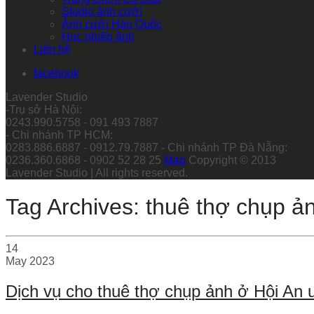
Studio ảnh cưới
Ảnh cưới Hàn Quốc
Học nhiếp ảnh
Liên hệ
facebook
Lavender Studio
-Trụ sở Hà Nội:
0243.990.5758 - 091 493 7887
- Chi nhánh TP HCM:
0283.886.6887 - 0912.79.7887 - Chi nhánh TP Đà Nẵng:
0236.360.6868 - 0902 52 28 25
Map
Copyright © 2013
Lavender Studio | All rights reserved.
Tag Archives: thuê thợ chụp ả
14
May
2023
Dịch vụ cho thuê thợ chụp ảnh ở Hội An u