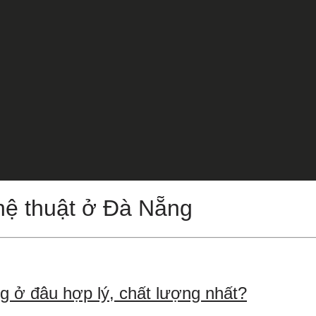
hệ thuật ở Đà Nẵng
g ở đâu hợp lý, chất lượng nhất?