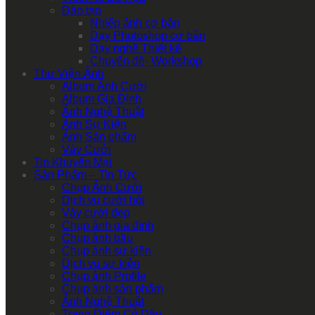
Đào tạo
Nhiếp ảnh cơ bản
Dạy Photoshop cơ bản
Dạy nghề Thiết kế
Chuyên đề- Workshop
Thư Viện Ảnh
Album Ảnh Cưới
Album Gia Đình
Ảnh Nghệ Thuật
Ảnh Sự Kiện
Ảnh Sản phẩm
Váy Cưới
Tin Khuyến Mại
Sản Phẩm – Tin Tức
Chụp Ảnh Cưới
Dịch vụ cưới hỏi
Váy cưới đẹp
Chụp ảnh gia đình
Chụp ảnh bầu
Chụp ảnh sự kiện
Dịch vụ sự kiện
Chụp ảnh Profile
Chụp ảnh sản phẩm
Ảnh Nghệ Thuật
Trang Điểm Cô Dâu