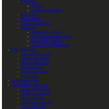
Cho thuê
Studio
Trường quay Mini
Váy cưới
Trang điểm
Thiết Kế Đồ Họa
Đào tạo
Nhiếp ảnh cơ bản
Dạy Photoshop cơ bản
Dạy nghề Thiết kế
Chuyên đề- Workshop
Thư Viện Ảnh
Album Ảnh Cưới
Album Gia Đình
Ảnh Nghệ Thuật
Ảnh Sự Kiện
Ảnh Sản phẩm
Váy Cưới
Tin Khuyến Mại
Sản Phẩm – Tin Tức
Chụp Ảnh Cưới
Dịch vụ cưới hỏi
Váy cưới đẹp
Chụp ảnh gia đình
Chụp ảnh bầu