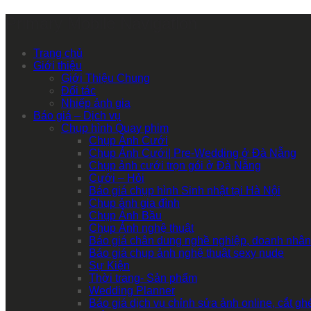
Primary Mobile Navigation
Trang chủ
Giới thiệu
Giới Thiệu Chung
Đối tác
Nhiếp ảnh gia
Báo giá – Dịch vụ
Chụp hình Quay phim
Chụp Ảnh Cưới
Chụp Ảnh Cưới| Pre-Wedding ở Đà Nẵng
Chụp ảnh cưới trọn gói ở Đà Nẵng
Cưới – Hỏi
Báo giá chụp hình Sinh nhật tại Hà Nội
Chụp ảnh gia đình
Chụp Ảnh Bầu
Chụp Ảnh nghệ thuật
Báo giá chân dung nghề nghiệp, doanh nhân
Báo giá chụp ảnh nghệ thuật sexy nude
Sự Kiện
Thời trang- Sản phẩm
Wedding Planner
Báo giá dịch vụ chỉnh sửa ảnh online, cắt g