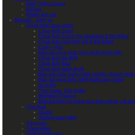
Giới Thiệu Chung
Đối tác
Nhiếp ảnh gia
Báo giá – Dịch vụ
Chụp hình Quay phim
Chụp Ảnh Cưới
Chụp Ảnh Cưới| Pre-Wedding ở Đà Nẵng
Chụp ảnh cưới trọn gói ở Đà Nẵng
Cưới – Hỏi
Báo giá chụp hình Sinh nhật tại Hà Nội
Chụp ảnh gia đình
Chụp Ảnh Bầu
Chụp Ảnh nghệ thuật
Báo giá chân dung nghề nghiệp, doanh nhân
Báo giá chụp ảnh nghệ thuật sexy nude
Sự Kiện
Thời trang- Sản phẩm
Wedding Planner
Báo giá dịch vụ chỉnh sửa ảnh online, cắt g
Cho thuê
Studio
Trường quay Mini
Váy cưới
Trang điểm
Thiết Kế Đồ Họa