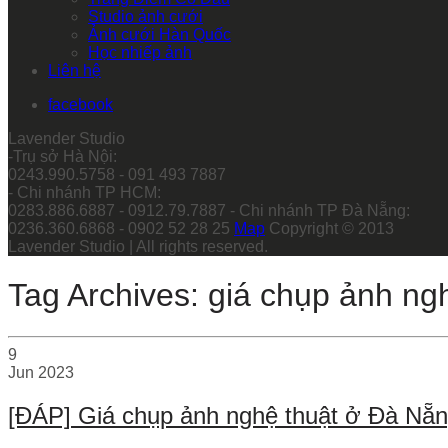
Studio ảnh cưới
Ảnh cưới Hàn Quốc
Học nhiếp ảnh
Liên hệ
facebook
Lavender Studio
-Trụ sở Hà Nội:
0243.990.5758 - 091 493 7887
- Chi nhánh TP HCM:
0283.886.6887 - 0912.79.7887 - Chi nhánh TP Đà Nẵng:
0236.360.6868 - 0902 52 28 25
Map
Copyright © 2013
Lavender Studio | All rights reserved.
Tag Archives: giá chụp ảnh ng
9
Jun
2023
[ĐÁP] Giá chụp ảnh nghệ thuật ở Đà Nẵn