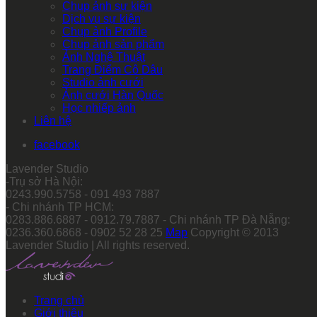
Chụp ảnh sự kiện
Dịch vụ sự kiện
Chụp ảnh Profile
Chụp ảnh sản phẩm
Ảnh Nghệ Thuật
Trang Điểm Cô Dâu
Studio ảnh cưới
Ảnh cưới Hàn Quốc
Học nhiếp ảnh
Liên hệ
facebook
Lavender Studio
-Trụ sở Hà Nội:
0243.990.5758 - 091 493 7887
- Chi nhánh TP HCM:
0283.886.6887 - 0912.79.7887 - Chi nhánh TP Đà Nẵng:
0236.360.6868 - 0902 52 28 25
Map
Copyright © 2013
Lavender Studio | All rights reserved.
Trang chủ
Giới thiệu