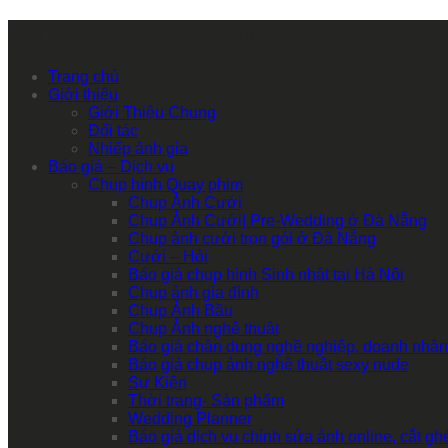
Primary Mobile Navigation
Trang chủ
Giới thiệu
Giới Thiệu Chung
Đối tác
Nhiếp ảnh gia
Báo giá – Dịch vụ
Chụp hình Quay phim
Chụp Ảnh Cưới
Chụp Ảnh Cưới| Pre-Wedding ở Đà Nẵng
Chụp ảnh cưới trọn gói ở Đà Nẵng
Cưới – Hỏi
Báo giá chụp hình Sinh nhật tại Hà Nội
Chụp ảnh gia đình
Chụp Ảnh Bầu
Chụp Ảnh nghệ thuật
Báo giá chân dung nghề nghiệp, doanh nhân
Báo giá chụp ảnh nghệ thuật sexy nude
Sự Kiện
Thời trang- Sản phẩm
Wedding Planner
Báo giá dịch vụ chỉnh sửa ảnh online, cắt g