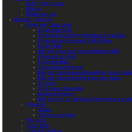
Giới Thiệu Chung
Đối tác
Nhiếp ảnh gia
Báo giá – Dịch vụ
Chụp hình Quay phim
Chụp Ảnh Cưới
Chụp Ảnh Cưới| Pre-Wedding ở Đà Nẵng
Chụp ảnh cưới trọn gói ở Đà Nẵng
Cưới – Hỏi
Báo giá chụp hình Sinh nhật tại Hà Nội
Chụp ảnh gia đình
Chụp Ảnh Bầu
Chụp Ảnh nghệ thuật
Báo giá chân dung nghề nghiệp, doanh nhân
Báo giá chụp ảnh nghệ thuật sexy nude
Sự Kiện
Thời trang- Sản phẩm
Wedding Planner
Báo giá dịch vụ chỉnh sửa ảnh online, cắt g
Cho thuê
Studio
Trường quay Mini
Váy cưới
Trang điểm
Thiết Kế Đồ Họa