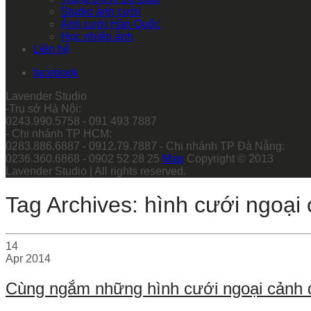
Studio ảnh cưới
Ảnh cưới Hàn Quốc
Học nhiếp ảnh
Liên hệ
facebook
Lavender Studio
-Trụ sở Hà Nội:
0243.990.5758 - 091 493 7887
- Chi nhánh TP HCM:
0283.886.6887 - 0912.79.7887 - Chi nhánh TP Đà Nẵng:
0236.360.6868 - 0902 52 28 25
Map
Copyright © 2013
Lavender Studio | All rights reserved.
Tag Archives: hình cưới ngoại
14
Apr
2014
Cùng ngắm những hình cưới ngoại cảnh 