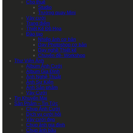
Cho thuê
Studio
Trường quay Mini
Váy cưới
Trang điểm
Thiết Kế Đồ Họa
Đào tạo
Nhiếp ảnh cơ bản
Dạy Photoshop cơ bản
Dạy nghề Thiết kế
Chuyên đề- Workshop
Thư Viện Ảnh
Album Ảnh Cưới
Album Gia Đình
Ảnh Nghệ Thuật
Ảnh Sự Kiện
Ảnh Sản phẩm
Váy Cưới
Tin Khuyến Mại
Sản Phẩm – Tin Tức
Chụp Ảnh Cưới
Dịch vụ cưới hỏi
Váy cưới đẹp
Chụp ảnh gia đình
Chụp ảnh bầu