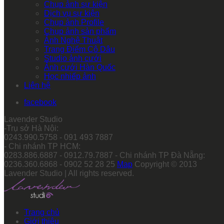
Chụp ảnh sự kiện
Dịch vụ sự kiện
Chụp ảnh Profile
Chụp ảnh sản phẩm
Ảnh Nghệ Thuật
Trang Điểm Cô Dâu
Studio ảnh cưới
Ảnh cưới Hàn Quốc
Học nhiếp ảnh
Liên hệ
facebook
Lavender Studio
-Trụ sở Hà Nội:
0243.990.5758 - 091 493 7887
- Chi nhánh TP HCM:
0283.886.6887 - 0912.79.7887 - Chi nhánh TP Đà Nẵng:
0236.360.6868 - 0902 52 28 25
Map
Copyright © 2013
Lavender Studio | All rights reserved.
Trang chủ
Giới thiệu