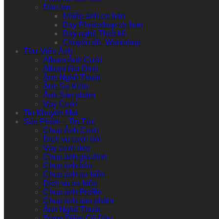
Đào tạo
Nhiếp ảnh cơ bản
Dạy Photoshop cơ bản
Dạy nghề Thiết kế
Chuyên đề- Workshop
Thư Viện Ảnh
Album Ảnh Cưới
Album Gia Đình
Ảnh Nghệ Thuật
Ảnh Sự Kiện
Ảnh Sản phẩm
Váy Cưới
Tin Khuyến Mại
Sản Phẩm – Tin Tức
Chụp Ảnh Cưới
Dịch vụ cưới hỏi
Váy cưới đẹp
Chụp ảnh gia đình
Chụp ảnh bầu
Chụp ảnh sự kiện
Dịch vụ sự kiện
Chụp ảnh Profile
Chụp ảnh sản phẩm
Ảnh Nghệ Thuật
Trang Điểm Cô Dâu