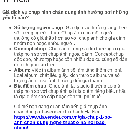
Giá dịch vụ chụp hình chân dung ảnh hưởng bởi những
yếu tố nào?
Số lượng người chụp:
Giá dịch vụ thường tăng theo
số lượng người chụp. Chụp ảnh cho một người
thường có giá thấp hơn so với chụp ảnh cho gia đình,
nhóm bạn hoặc nhiều người.
Concept chụp:
Chụp ảnh trong studio thường có giá
thấp hơn so với chụp ảnh ngoại cảnh. Concept chụp
độc đáo, phức tạp hoặc cần nhiều đạo cụ cũng sẽ dẫn
đến chi phí cao hơn.
Album:
Việc in album ảnh sẽ làm tăng thêm chi phí.
Loại album, chất liệu giấy, kích thước album, và số
lượng ảnh in sẽ ảnh hưởng đến giá thành.
Địa điểm chụp:
Chụp ảnh tại studio thường có giá
thấp hơn so với chụp ảnh tại địa điểm riêng biệt, nhất
là địa điểm cao cấp hoặc cần thu phí thuê.
Có thể bạn đang quan tâm đến giá chụp ảnh
chân dung ở Lavender chi nhánh Hà Nội:
https://www.lavender.com.vn/gia-chup-1-bo-
anh-chan-dung-nghe-thuat-o-ha-noi-bao-
nhieu/