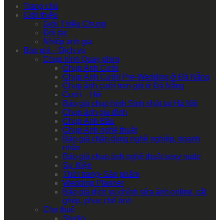
Trang chủ
Giới thiệu
Giới Thiệu Chung
Đối tác
Nhiếp ảnh gia
Báo giá – Dịch vụ
Chụp hình Quay phim
Chụp Ảnh Cưới
Chụp Ảnh Cưới| Pre-Wedding ở Đà Nẵng
Chụp ảnh cưới trọn gói ở Đà Nẵng
Cưới – Hỏi
Báo giá chụp hình Sinh nhật tại Hà Nội
Chụp ảnh gia đình
Chụp Ảnh Bầu
Chụp Ảnh nghệ thuật
Báo giá chân dung nghề nghiệp, doanh
nhân
Báo giá chụp ảnh nghệ thuật sexy nude
Sự Kiện
Thời trang- Sản phẩm
Wedding Planner
Báo giá dịch vụ chỉnh sửa ảnh online, cắt
ghép, phục chế ảnh
Cho thuê
Studio