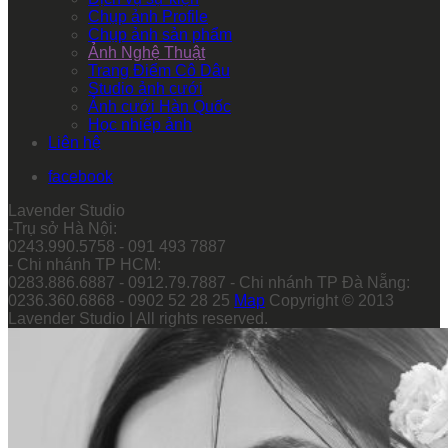
Chụp ảnh Profile
Chụp ảnh sản phẩm
Ảnh Nghệ Thuật
Trang Điểm Cô Dâu
Studio ảnh cưới
Ảnh cưới Hàn Quốc
Học nhiếp ảnh
Liên hệ
facebook
Lavender Studio
-Trụ sở Hà Nội:
0243.990.5758 - 091 493 7887
- Chi nhánh TP HCM:
0283.886.6887 - 0912.79.7887 - Chi nhánh TP Đà Nẵng:
0236.360.6868 - 0902 52 28 25
Map
Copyright © 2013
Lavender Studio | All rights reserved.