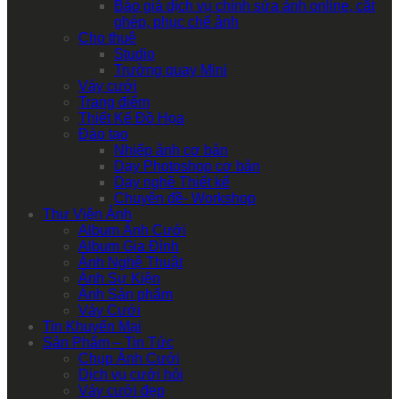
Báo giá dịch vụ chỉnh sửa ảnh online, cắt
ghép, phục chế ảnh
Cho thuê
Studio
Trường quay Mini
Váy cưới
Trang điểm
Thiết Kế Đồ Họa
Đào tạo
Nhiếp ảnh cơ bản
Dạy Photoshop cơ bản
Dạy nghề Thiết kế
Chuyên đề- Workshop
Thư Viện Ảnh
Album Ảnh Cưới
Album Gia Đình
Ảnh Nghệ Thuật
Ảnh Sự Kiện
Ảnh Sản phẩm
Váy Cưới
Tin Khuyến Mại
Sản Phẩm – Tin Tức
Chụp Ảnh Cưới
Dịch vụ cưới hỏi
Váy cưới đẹp