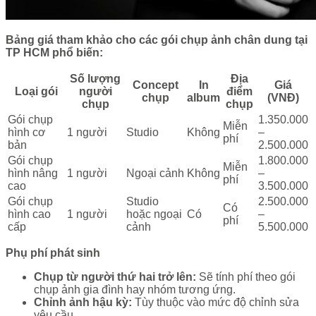
Bảng giá tham khảo cho các gói chụp ảnh chân dung tại
TP HCM phổ biến:
Số lượng
Địa
Concept
In
Giá
Loại gói
người
điểm
chụp
album
(VNĐ)
chụp
chụp
Gói chụp
1.350.000
Miễn
hình cơ
1 người
Studio
Không
–
phí
bản
2.500.000
Gói chụp
1.800.000
Miễn
hình nâng
1 người
Ngoại cảnh
Không
–
phí
cao
3.500.000
Gói chụp
Studio
2.500.000
Có
hình cao
1 người
hoặc ngoại
Có
–
phí
cấp
cảnh
5.500.000
Phụ phí phát sinh
Chụp từ người thứ hai trở lên:
Sẽ tính phí theo gói
chụp ảnh gia đình hay nhóm tương ứng.
Chỉnh ảnh hậu kỳ:
Tùy thuộc vào mức độ chỉnh sửa
yêu cầu.