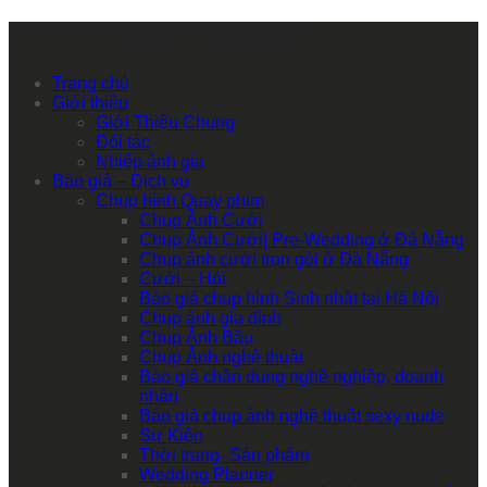
Primary Mobile Navigation
Trang chủ
Giới thiệu
Giới Thiệu Chung
Đối tác
Nhiếp ảnh gia
Báo giá – Dịch vụ
Chụp hình Quay phim
Chụp Ảnh Cưới
Chụp Ảnh Cưới| Pre-Wedding ở Đà Nẵng
Chụp ảnh cưới trọn gói ở Đà Nẵng
Cưới – Hỏi
Báo giá chụp hình Sinh nhật tại Hà Nội
Chụp ảnh gia đình
Chụp Ảnh Bầu
Chụp Ảnh nghệ thuật
Báo giá chân dung nghề nghiệp, doanh
nhân
Báo giá chụp ảnh nghệ thuật sexy nude
Sự Kiện
Thời trang- Sản phẩm
Wedding Planner