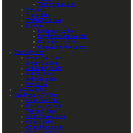
Trường quay Mini
Váy cưới
Trang điểm
Thiết Kế Đồ Họa
Đào tạo
Nhiếp ảnh cơ bản
Dạy Photoshop cơ bản
Dạy nghề Thiết kế
Chuyên đề- Workshop
Thư Viện Ảnh
Album Ảnh Cưới
Album Gia Đình
Ảnh Nghệ Thuật
Ảnh Sự Kiện
Ảnh Sản phẩm
Váy Cưới
Tin Khuyến Mại
Sản Phẩm – Tin Tức
Chụp Ảnh Cưới
Dịch vụ cưới hỏi
Váy cưới đẹp
Chụp ảnh gia đình
Chụp ảnh bầu
Chụp ảnh sự kiện
Dịch vụ sự kiện