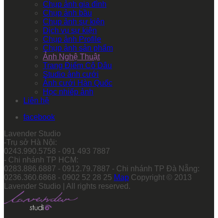
Chụp ảnh gia đình
Chụp ảnh bầu
Chụp ảnh sự kiện
Dịch vụ sự kiện
Chụp ảnh Profile
Chụp ảnh sản phẩm
Ảnh Nghệ Thuật
Trang Điểm Cô Dâu
Studio ảnh cưới
Ảnh cưới Hàn Quốc
Học nhiếp ảnh
Liên hệ
facebook
Lavender Studio
-Trụ sở Hà Nội:
0243.990.5758 - 091 493 7887
- Chi nhánh TP HCM:
0283.886.6887 - 0912.79.7887 - Chi nhánh TP Đà Nẵng:
0236.360.6868 - 0902 52 28 25
Map
Copyright © 2013
Lavender Studio | All rights reserved.