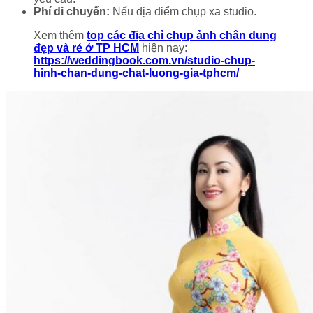
Phí di chuyển:
Nếu địa điểm chụp xa studio.
Xem thêm
top các địa chỉ chụp ảnh chân dung
đẹp và rẻ ở TP HCM
hiện nay:
https://weddingbook.com.vn/studio-chup-
hinh-chan-dung-chat-luong-gia-tphcm/