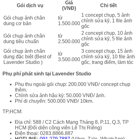
Giá
Gói dịch vụ
Chi tiết
(VNĐ)
1 concept chụp, 5 ảnh
Gói chụp ảnh chân
từ
chỉnh sửa kỹ, 1 file ảnh
dung cơ bản
1.500.000
gốc
2 concept chụp, 10 ảnh
Gói chụp ảnh chân
từ
chỉnh sửa kỹ, 5 file ảnh
dung tiêu chuẩn
2.500.000
gốc
Gói chụp ảnh chân
3 concept chụp, 15 ảnh
từ
dung đặc biệt (Best of
chỉnh sửa kỹ, 10 file ảnh
3.500.000
Lavender Studio )
gốc, trang điểm, làm tóc
Phụ phí phát sinh tại Lavender Studio
Phụ thu ngoài gói chụp: 200.000 VNĐ/ concept chụp
thêm.
Chỉnh sửa ảnh hậu kỳ: 50.000 VNĐ/ ảnh.
Phí di chuyển: 500.000 VNĐ/ 10km.
TP.HCM:
Địa chỉ: 588 / C2 Cách Mạng Tháng 8, P.11, Q.3, TP
HCM (Đối diện công viên Lê Thị Riêng)
Điện thoại: 0283.8866.887
HOTLINE:
091.279.7887
(Viber- Zalo- WhatsApp)