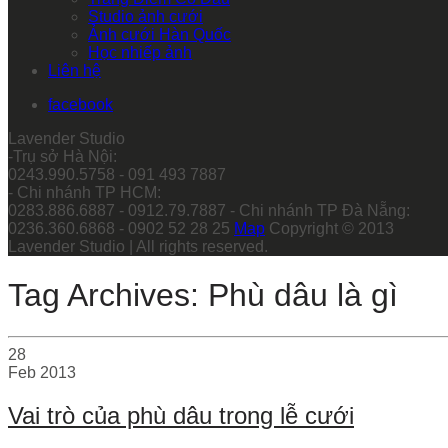
Studio ảnh cưới
Ảnh cưới Hàn Quốc
Học nhiếp ảnh
Liên hệ
facebook
Lavender Studio
-Trụ sở Hà Nội:
0243.990.5758 - 091 493 7887
- Chi nhánh TP HCM:
0283.886.6887 - 0912.79.7887 - Chi nhánh TP Đà Nẵng:
0236.360.6868 - 0902 52 28 25
Map
Copyright © 2013
Lavender Studio | All rights reserved.
Tag Archives: Phù dâu là gì
28
Feb
2013
Vai trò của phù dâu trong lễ cưới