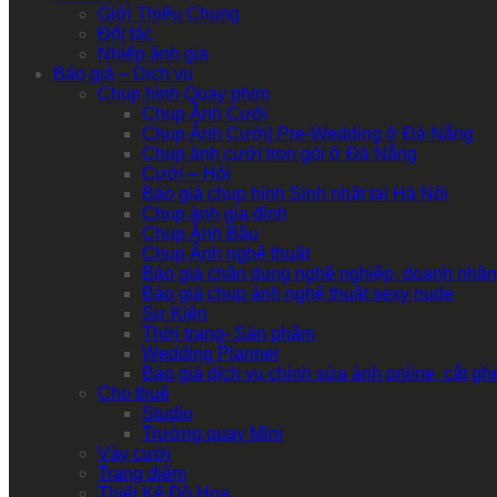
Giới Thiệu Chung
Đối tác
Nhiếp ảnh gia
Báo giá – Dịch vụ
Chụp hình Quay phim
Chụp Ảnh Cưới
Chụp Ảnh Cưới| Pre-Wedding ở Đà Nẵng
Chụp ảnh cưới trọn gói ở Đà Nẵng
Cưới – Hỏi
Báo giá chụp hình Sinh nhật tại Hà Nội
Chụp ảnh gia đình
Chụp Ảnh Bầu
Chụp Ảnh nghệ thuật
Báo giá chân dung nghề nghiệp, doanh nhân
Báo giá chụp ảnh nghệ thuật sexy nude
Sự Kiện
Thời trang- Sản phẩm
Wedding Planner
Báo giá dịch vụ chỉnh sửa ảnh online, cắt g
Cho thuê
Studio
Trường quay Mini
Váy cưới
Trang điểm
Thiết Kế Đồ Họa