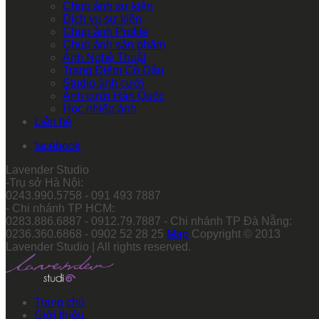
Chụp ảnh sự kiện
Dịch vụ sự kiện
Chụp ảnh Profile
Chụp ảnh sản phẩm
Ảnh Nghệ Thuật
Trang Điểm Cô Dâu
Studio ảnh cưới
Ảnh cưới Hàn Quốc
Học nhiếp ảnh
Liên hệ
facebook
Lavender Studio
-Trụ sở Hà Nội:
0243.990.5758 - 091 493 7887
- Chi nhánh TP HCM:
0283.886.6887 - 0912.79.7887 - Chi nhánh TP Đà Nẵng:
0236.360.6868 - 0902 52 28 25
Map
Copyright © 2013
Lavender Studio | All rights reserved.
Trang chủ
Giới thiệu