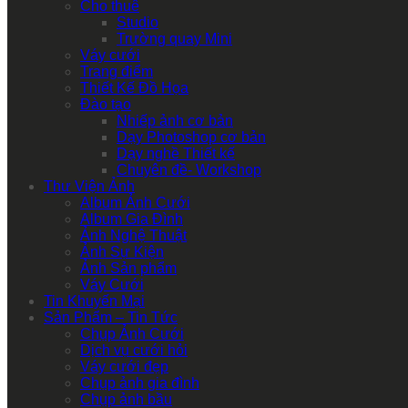
Cho thuê
Studio
Trường quay Mini
Váy cưới
Trang điểm
Thiết Kế Đồ Họa
Đào tạo
Nhiếp ảnh cơ bản
Dạy Photoshop cơ bản
Dạy nghề Thiết kế
Chuyên đề- Workshop
Thư Viện Ảnh
Album Ảnh Cưới
Album Gia Đình
Ảnh Nghệ Thuật
Ảnh Sự Kiện
Ảnh Sản phẩm
Váy Cưới
Tin Khuyến Mại
Sản Phẩm – Tin Tức
Chụp Ảnh Cưới
Dịch vụ cưới hỏi
Váy cưới đẹp
Chụp ảnh gia đình
Chụp ảnh bầu