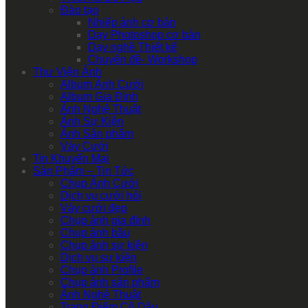
Đào tạo
Nhiếp ảnh cơ bản
Dạy Photoshop cơ bản
Dạy nghề Thiết kế
Chuyên đề- Workshop
Thư Viện Ảnh
Album Ảnh Cưới
Album Gia Đình
Ảnh Nghệ Thuật
Ảnh Sự Kiện
Ảnh Sản phẩm
Váy Cưới
Tin Khuyến Mại
Sản Phẩm – Tin Tức
Chụp Ảnh Cưới
Dịch vụ cưới hỏi
Váy cưới đẹp
Chụp ảnh gia đình
Chụp ảnh bầu
Chụp ảnh sự kiện
Dịch vụ sự kiện
Chụp ảnh Profile
Chụp ảnh sản phẩm
Ảnh Nghệ Thuật
Trang Điểm Cô Dâu