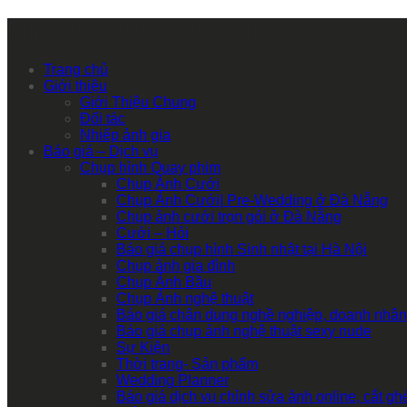
Primary Mobile Navigation
Trang chủ
Giới thiệu
Giới Thiệu Chung
Đối tác
Nhiếp ảnh gia
Báo giá – Dịch vụ
Chụp hình Quay phim
Chụp Ảnh Cưới
Chụp Ảnh Cưới| Pre-Wedding ở Đà Nẵng
Chụp ảnh cưới trọn gói ở Đà Nẵng
Cưới – Hỏi
Báo giá chụp hình Sinh nhật tại Hà Nội
Chụp ảnh gia đình
Chụp Ảnh Bầu
Chụp Ảnh nghệ thuật
Báo giá chân dung nghề nghiệp, doanh nhân
Báo giá chụp ảnh nghệ thuật sexy nude
Sự Kiện
Thời trang- Sản phẩm
Wedding Planner
Báo giá dịch vụ chỉnh sửa ảnh online, cắt g