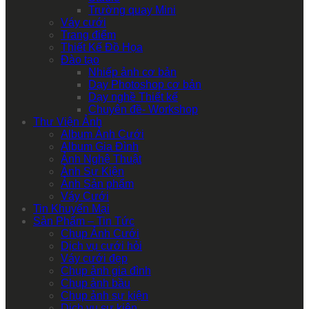
Trường quay Mini
Váy cưới
Trang điểm
Thiết Kế Đồ Họa
Đào tạo
Nhiếp ảnh cơ bản
Dạy Photoshop cơ bản
Dạy nghề Thiết kế
Chuyên đề- Workshop
Thư Viện Ảnh
Album Ảnh Cưới
Album Gia Đình
Ảnh Nghệ Thuật
Ảnh Sự Kiện
Ảnh Sản phẩm
Váy Cưới
Tin Khuyến Mại
Sản Phẩm – Tin Tức
Chụp Ảnh Cưới
Dịch vụ cưới hỏi
Váy cưới đẹp
Chụp ảnh gia đình
Chụp ảnh bầu
Chụp ảnh sự kiện
Dịch vụ sự kiện