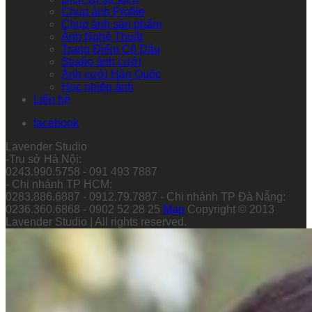
Chụp ảnh Profile
Chụp ảnh sản phẩm
Ảnh Nghệ Thuật
Trang Điểm Cô Dâu
Studio ảnh cưới
Ảnh cưới Hàn Quốc
Học nhiếp ảnh
Liên hệ
facebook
Lavender Studio
-Trụ sở Hà Nội:
0243.990.5758 - 091 493 7887
- Chi nhánh TP HCM:
0283.886.6887 - 0912.79.7887 - Chi nhánh TP Đà Nẵng:
0236.360.6868 - 0902 52 28 25
Map
Copyright © 2013
Lavender Studio | All rights reserved.