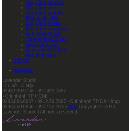
Chụp ảnh gia đình
Chụp ảnh bầu
Chụp ảnh sự kiện
Dịch vụ sự kiện
Chụp ảnh Profile
Chụp ảnh sản phẩm
Ảnh Nghệ Thuật
Trang Điểm Cô Dâu
Studio ảnh cưới
Ảnh cưới Hàn Quốc
Học nhiếp ảnh
Liên hệ
facebook
Lavender Studio
-Trụ sở Hà Nội:
0243.990.5758 - 091 493 7887
- Chi nhánh TP HCM:
0283.886.6887 - 0912.79.7887 - Chi nhánh TP Đà Nẵng:
0236.360.6868 - 0902 52 28 25
Map
Copyright © 2013
Lavender Studio | All rights reserved.