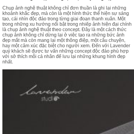
Chụp ảnh nghệ thuật không chỉ đơn thuần là ghi lại những
khoảnh khắc đẹp, mà còn là một hình thức thể hiện sự sáng
tạo, cái nhìn độc đáo trong từng giai đoạn thanh xuân. Một
trong những xu hướng nổi bật trong nhiếp ảnh hiện đại chính
là chụp ảnh nghệ thuật theo concept. Đây là một cách thức
chụp ảnh không chỉ dừng lại ở việc tạo ra những bức ảnh
đẹp mắt mà còn mang lại một thông điệp, một câu chuyện,
hay một cảm xúc đặc biệt cho người xem. Đến với Lavender
quý khách sẽ được tư vấn những concept độc đáo phù hợp
với sở thích mỗi cá nhân để lưu lại những khung hình đẹp
nhất.