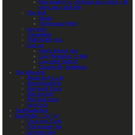
Báo giá dịch vụ chỉnh sửa ảnh online, cắt
ghép, phục chế ảnh
Cho thuê
Studio
Trường quay Mini
Váy cưới
Trang điểm
Thiết Kế Đồ Họa
Đào tạo
Nhiếp ảnh cơ bản
Dạy Photoshop cơ bản
Dạy nghề Thiết kế
Chuyên đề- Workshop
Thư Viện Ảnh
Album Ảnh Cưới
Album Gia Đình
Ảnh Nghệ Thuật
Ảnh Sự Kiện
Ảnh Sản phẩm
Váy Cưới
Tin Khuyến Mại
Sản Phẩm – Tin Tức
Chụp Ảnh Cưới
Dịch vụ cưới hỏi
Váy cưới đẹp