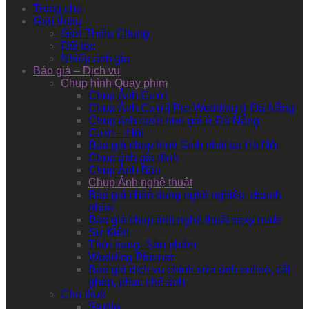
Trang chủ
Giới thiệu
Giới Thiệu Chung
Đối tác
Nhiếp ảnh gia
Báo giá – Dịch vụ
Chụp hình Quay phim
Chụp Ảnh Cưới
Chụp Ảnh Cưới| Pre-Wedding ở Đà Nẵng
Chụp ảnh cưới trọn gói ở Đà Nẵng
Cưới – Hỏi
Báo giá chụp hình Sinh nhật tại Hà Nội
Chụp ảnh gia đình
Chụp Ảnh Bầu
Chụp Ảnh nghệ thuật
Báo giá chân dung nghề nghiệp, doanh
nhân
Báo giá chụp ảnh nghệ thuật sexy nude
Sự Kiện
Thời trang- Sản phẩm
Wedding Planner
Báo giá dịch vụ chỉnh sửa ảnh online, cắt
ghép, phục chế ảnh
Cho thuê
Studio