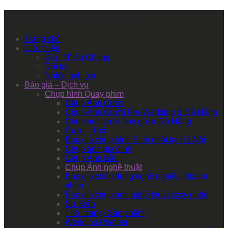
Primary Mobile Navigation
Trang chủ
Giới thiệu
Giới Thiệu Chung
Đối tác
Nhiếp ảnh gia
Báo giá – Dịch vụ
Chụp hình Quay phim
Chụp Ảnh Cưới
Chụp Ảnh Cưới| Pre-Wedding ở Đà Nẵng
Chụp ảnh cưới trọn gói ở Đà Nẵng
Cưới – Hỏi
Báo giá chụp hình Sinh nhật tại Hà Nội
Chụp ảnh gia đình
Chụp Ảnh Bầu
Chụp Ảnh nghệ thuật
Báo giá chân dung nghề nghiệp, doanh
nhân
Báo giá chụp ảnh nghệ thuật sexy nude
Sự Kiện
Thời trang- Sản phẩm
Wedding Planner