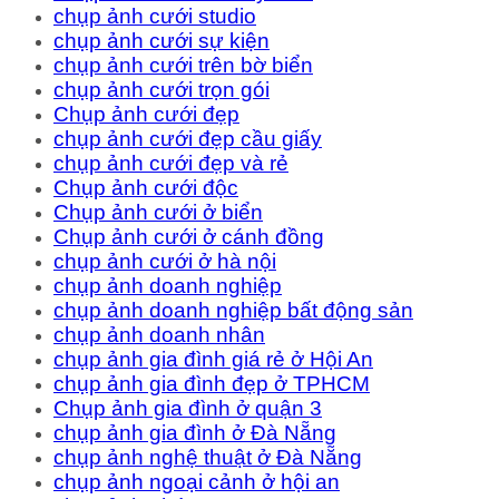
chụp ảnh cưới studio
chụp ảnh cưới sự kiện
chụp ảnh cưới trên bờ biển
chụp ảnh cưới trọn gói
Chụp ảnh cưới đẹp
chụp ảnh cưới đẹp cầu giấy
chụp ảnh cưới đẹp và rẻ
Chụp ảnh cưới độc
Chụp ảnh cưới ở biển
Chụp ảnh cưới ở cánh đồng
chụp ảnh cưới ở hà nội
chụp ảnh doanh nghiệp
chụp ảnh doanh nghiệp bất động sản
chụp ảnh doanh nhân
chụp ảnh gia đình giá rẻ ở Hội An
chụp ảnh gia đình đẹp ở TPHCM
Chụp ảnh gia đình ở quận 3
chụp ảnh gia đình ở Đà Nẵng
chụp ảnh nghệ thuật ở Đà Nẵng
chụp ảnh ngoại cảnh ở hội an