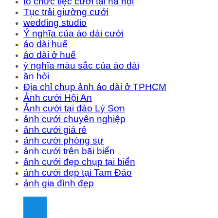
tổ chức tiệc cưới tại hà nội
Tục trải giường cưới
wedding studio
Ý nghĩa của áo dài cưới
áo dài huế
áo dài ở huế
ý nghĩa màu sắc của áo dài
ăn hỏi
Địa chỉ chụp ảnh áo dài ở TPHCM
Ảnh cưới Hội An
Ảnh cưới tại đảo Lý Sơn
ảnh cưới chuyên nghiệp
ảnh cưới giá rẻ
ảnh cưới phóng sự
ảnh cưới trên bãi biển
ảnh cưới đẹp chụp tại biển
ảnh cưới đẹp tại Tam Đảo
ảnh gia đình đẹp