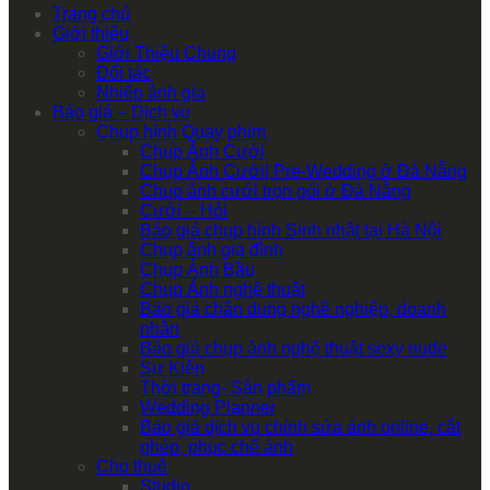
Trang chủ
Giới thiệu
Giới Thiệu Chung
Đối tác
Nhiếp ảnh gia
Báo giá – Dịch vụ
Chụp hình Quay phim
Chụp Ảnh Cưới
Chụp Ảnh Cưới| Pre-Wedding ở Đà Nẵng
Chụp ảnh cưới trọn gói ở Đà Nẵng
Cưới – Hỏi
Báo giá chụp hình Sinh nhật tại Hà Nội
Chụp ảnh gia đình
Chụp Ảnh Bầu
Chụp Ảnh nghệ thuật
Báo giá chân dung nghề nghiệp, doanh
nhân
Báo giá chụp ảnh nghệ thuật sexy nude
Sự Kiện
Thời trang- Sản phẩm
Wedding Planner
Báo giá dịch vụ chỉnh sửa ảnh online, cắt
ghép, phục chế ảnh
Cho thuê
Studio