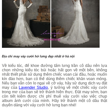
Địa chỉ may váy cưới hở lưng đẹp nhất ở hà nội
Về kiểu tóc, để khoe đường tấm lưng trần cô dâu nên lựa
chọn những kiểu tóc búi hoặc hất gọn về một bên, không
nhất thiết phải sử dụng thêm chiếc voan cài đầu, hoặc muốn
kín đáo hơn, bạn có thể dùng thêm chiếc khăn voan mỏng.
Nếu bạn vẫn còn lo ngại về cỡ váy, hãy sử dụng dịch vụ đặt
may của
Lavender Studio
, ý tưởng về một chiếc váy cưới
trong mơ của bạn sẽ trở thành hiện thực. Đặt may sớm, bạn
còn tiết kiệm được chi phí thuê váy cưới vào việc chụp
album ảnh cưới của mình. Hãy trở thành một cô dâu thật
duyên dáng với váy cưới hở lưng bạn nhé!