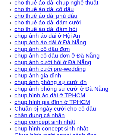
cho thuê áo dài chụp nghệ thuật
cho thuê áo dài cô dâu
cho thuê áo dài phù dâu
cho thuê áo dài đám cưới
cho thuê áo dài đám hỏi
chụp ảnh áo dài ở Hội An
chụp ảnh áo dài ở Đà Nẵng
chụp ảnh cô dâu đơn
chụp ảnh cô dâu đơn ở Đà Nẵng
chụp ảnh cưới hỏi ở Đà Nẵng
chụp ảnh cưới pre-wedding
chụp ảnh gia đình
chụp ảnh phóng sự cưới đn
chụp ảnh phóng sự cưới ở Đà Nẵng
chụp hình áo dài ở TPHCM
chụp hình gia đình ở TPHCM
Chuẩn bị ngày cưới cho cô dâu
chân dung cá nhân
chụp concept sinh nhật
chụp hình concept sinh nhật