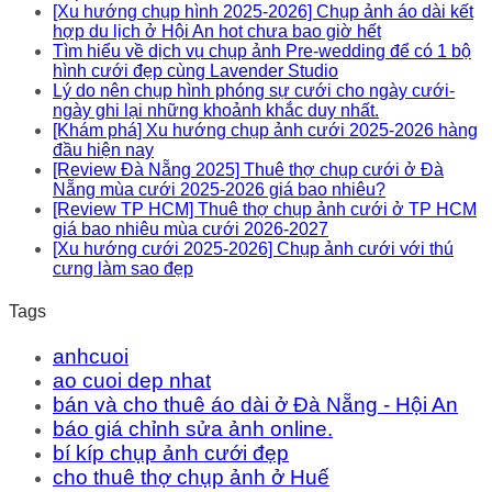
[Xu hướng chụp hình 2025-2026] Chụp ảnh áo dài kết
hợp du lịch ở Hội An hot chưa bao giờ hết
Tìm hiểu về dịch vụ chụp ảnh Pre-wedding để có 1 bộ
hình cưới đẹp cùng Lavender Studio
Lý do nên chụp hình phóng sự cưới cho ngày cưới-
ngày ghi lại những khoảnh khắc duy nhất.
[Khám phá] Xu hướng chụp ảnh cưới 2025-2026 hàng
đầu hiện nay
[Review Đà Nẵng 2025] Thuê thợ chụp cưới ở Đà
Nẵng mùa cưới 2025-2026 giá bao nhiêu?
[Review TP HCM] Thuê thợ chụp ảnh cưới ở TP HCM
giá bao nhiêu mùa cưới 2026-2027
[Xu hướng cưới 2025-2026] Chụp ảnh cưới với thú
cưng làm sao đẹp
Tags
anhcuoi
ao cuoi dep nhat
bán và cho thuê áo dài ở Đà Nẵng - Hội An
báo giá chỉnh sửa ảnh online.
bí kíp chụp ảnh cưới đẹp
cho thuê thợ chụp ảnh ở Huế