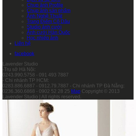
Chụp ảnh Profile
Chụp ảnh sản phẩm
Ảnh Nghệ Thuật
Trang Điểm Cô Dâu
Studio ảnh cưới
Ảnh cưới Hàn Quốc
Học nhiếp ảnh
Liên hệ
facebook
Lavender Studio
-Trụ sở Hà Nội:
0243.990.5758 - 091 493 7887
- Chi nhánh TP HCM:
0283.886.6887 - 0912.79.7887 - Chi nhánh TP Đà Nẵng:
0236.360.6868 - 0902 52 28 25
Map
Copyright © 2013
Lavender Studio | All rights reserved.