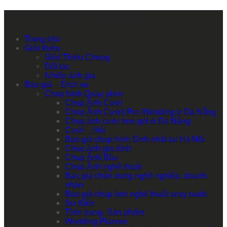
Primary Mobile Navigation
Trang chủ
Giới thiệu
Giới Thiệu Chung
Đối tác
Nhiếp ảnh gia
Báo giá – Dịch vụ
Chụp hình Quay phim
Chụp Ảnh Cưới
Chụp Ảnh Cưới| Pre-Wedding ở Đà Nẵng
Chụp ảnh cưới trọn gói ở Đà Nẵng
Cưới – Hỏi
Báo giá chụp hình Sinh nhật tại Hà Nội
Chụp ảnh gia đình
Chụp Ảnh Bầu
Chụp Ảnh nghệ thuật
Báo giá chân dung nghề nghiệp, doanh
nhân
Báo giá chụp ảnh nghệ thuật sexy nude
Sự Kiện
Thời trang- Sản phẩm
Wedding Planner