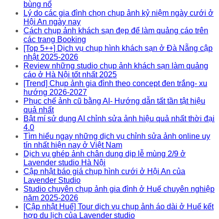
bùng nổ
Lý do các gia đình chọn chụp ảnh kỷ niệm ngày cưới ở
Hội An ngày nay
Cách chụp ảnh khách sạn đẹp để làm quảng cáo trên
các trang Booking
[Top 5++] Dịch vụ chụp hình khách sạn ở Đà Nẵng cập
nhật 2025-2026
Review những studio chụp ảnh khách sạn làm quảng
cáo ở Hà Nội tốt nhất 2025
[Trend] Chụp ảnh gia đình theo concept đen trắng- xu
hướng 2026-2027
Phục chế ảnh cũ bằng AI- Hướng dẫn tất tần tật hiệu
quả nhất
Bật mí sử dụng AI chỉnh sửa ảnh hiệu quả nhất thời đại
4.0
Tìm hiểu ngay những dịch vụ chỉnh sửa ảnh online uy
tín nhất hiện nay ở Việt Nam
Dịch vụ ghép ảnh chân dung dịp lễ mùng 2/9 ở
Lavender studio Hà Nội
Cập nhật báo giá chụp hình cưới ở Hội An của
Lavender Studio
Studio chuyên chụp ảnh gia đình ở Huế chuyên nghiệp
năm 2025-2026
[Cập nhật Huế] Tour dịch vụ chụp ảnh áo dài ở Huế kết
hợp du lịch của Lavender studio