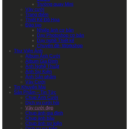
Trường quay Mini
Váy cưới
Trang điểm
Thiết Kế Đồ Họa
Đào tạo
Nhiếp ảnh cơ bản
Dạy Photoshop cơ bản
Dạy nghề Thiết kế
Chuyên đề- Workshop
Thư Viện Ảnh
Album Ảnh Cưới
Album Gia Đình
Ảnh Nghệ Thuật
Ảnh Sự Kiện
Ảnh Sản phẩm
Váy Cưới
Tin Khuyến Mại
Sản Phẩm – Tin Tức
Chụp Ảnh Cưới
Dịch vụ cưới hỏi
Váy cưới đẹp
Chụp ảnh gia đình
Chụp ảnh bầu
Chụp ảnh sự kiện
Dịch vụ sự kiện