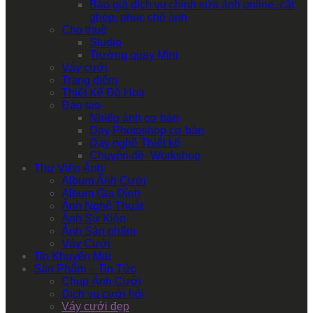
Báo giá dịch vụ chỉnh sửa ảnh online, cắt
ghép, phục chế ảnh
Cho thuê
Studio
Trường quay Mini
Váy cưới
Trang điểm
Thiết Kế Đồ Họa
Đào tạo
Nhiếp ảnh cơ bản
Dạy Photoshop cơ bản
Dạy nghề Thiết kế
Chuyên đề- Workshop
Thư Viện Ảnh
Album Ảnh Cưới
Album Gia Đình
Ảnh Nghệ Thuật
Ảnh Sự Kiện
Ảnh Sản phẩm
Váy Cưới
Tin Khuyến Mại
Sản Phẩm – Tin Tức
Chụp Ảnh Cưới
Dịch vụ cưới hỏi
Váy cưới đẹp