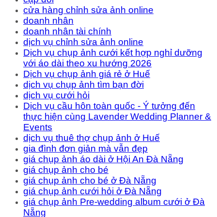
cửa hàng chỉnh sửa ảnh online
doanh nhân
doanh nhân tài chính
dịch vụ chỉnh sửa ảnh online
Dịch vụ chụp ảnh cưới kết hợp nghỉ dưỡng
với áo dài theo xu hướng 2026
Dịch vụ chụp ảnh giá rẻ ở Huế
dịch vụ chụp ảnh tìm bạn đời
dịch vụ cưới hỏi
Dịch vụ cầu hôn toàn quốc - Ý tưởng đến
thực hiện cùng Lavender Wedding Planner &
Events
dịch vụ thuê thợ chụp ảnh ở Huế
gia đình đơn giản mà vẫn đẹp
giá chụp ảnh áo dài ở Hội An Đà Nẵng
giá chụp ảnh cho bé
giá chụp ảnh cho bé ở Đà Nẵng
giá chụp ảnh cưới hỏi ở Đà Nẵng
giá chụp ảnh Pre-wedding album cưới ở Đà
Nẵng