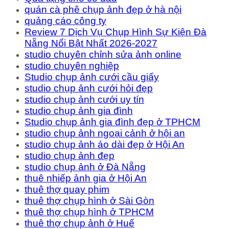
quán cà phê chụp ảnh đẹp ở hà nội
quảng cáo công ty
Review 7 Dịch Vụ Chụp Hình Sự Kiện Đà
Nẵng Nổi Bật Nhất 2026-2027
studio chuyên chỉnh sửa ảnh online
studio chuyên nghiệp
Studio chụp ảnh cưới cầu giấy
studio chụp ảnh cưới hỏi đẹp
studio chụp ảnh cưới uy tín
studio chụp ảnh gia đình
Studio chụp ảnh gia đình đẹp ở TPHCM
studio chụp ảnh ngoại cảnh ở hội an
studio chụp ảnh áo dài đẹp ở Hội An
studio chụp ảnh đẹp
studio chụp ảnh ở Đà Nẵng
thuê nhiếp ảnh gia ở Hội An
thuê thợ quay phim
thuê thợ chụp hình ở Sài Gòn
thuê thợ chụp hình ở TPHCM
thuê thợ chụp ảnh ở Huế