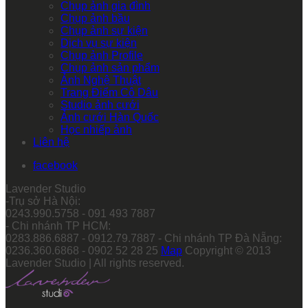
Chụp ảnh gia đình
Chụp ảnh bầu
Chụp ảnh sự kiện
Dịch vụ sự kiện
Chụp ảnh Profile
Chụp ảnh sản phẩm
Ảnh Nghệ Thuật
Trang Điểm Cô Dâu
Studio ảnh cưới
Ảnh cưới Hàn Quốc
Học nhiếp ảnh
Liên hệ
facebook
Lavender Studio
-Trụ sở Hà Nội:
0243.990.5758 - 091 493 7887
- Chi nhánh TP HCM:
0283.886.6887 - 0912.79.7887 - Chi nhánh TP Đà Nẵng:
0236.360.6868 - 0902 52 28 25
Map
Copyright © 2013
Lavender Studio | All rights reserved.