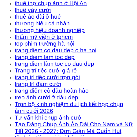
thuê thợ chụp ảnh ở Hội An
thuê váy cưới
thuê áo dài ở huế
thương hiệu cá nhân
thương hiệu doanh nghiệp
thẩm mỹ viện ở tphcm
top phim trường hà nội
trang diem co dau dep o ha noi
trang diem lam toc dep
trang diem làm toc co dau dep
Trang trí tiệc cưới giá rẻ
trang trí tiệc cưới trọn gói
trang trí đám cưới
trang điểm cô dâu hoàn hảo
treo ảnh cưới ở đâu đẹp
Trọn bộ kinh nghiệm du lịch kết hợp chụp
ảnh cưới 2026
Tư vấn khi chụp ảnh cưới
Tạo Dáng Chụp Ảnh Áo Dài Cho Nam và Nữ
Tết 2026 - 2027: Đơn Giản Mà Cuốn Hút