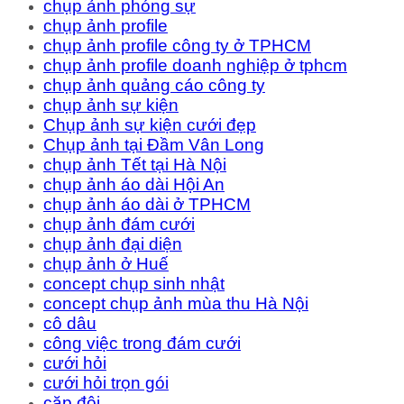
chụp ảnh phóng sự
chụp ảnh profile
chụp ảnh profile công ty ở TPHCM
chụp ảnh profile doanh nghiệp ở tphcm
chụp ảnh quảng cáo công ty
chụp ảnh sự kiện
Chụp ảnh sự kiện cưới đẹp
Chụp ảnh tại Đầm Vân Long
chụp ảnh Tết tại Hà Nội
chụp ảnh áo dài Hội An
chụp ảnh áo dài ở TPHCM
chụp ảnh đám cưới
chụp ảnh đại diện
chụp ảnh ở Huế
concept chụp sinh nhật
concept chụp ảnh mùa thu Hà Nội
cô dâu
công việc trong đám cưới
cưới hỏi
cưới hỏi trọn gói
cặp đôi