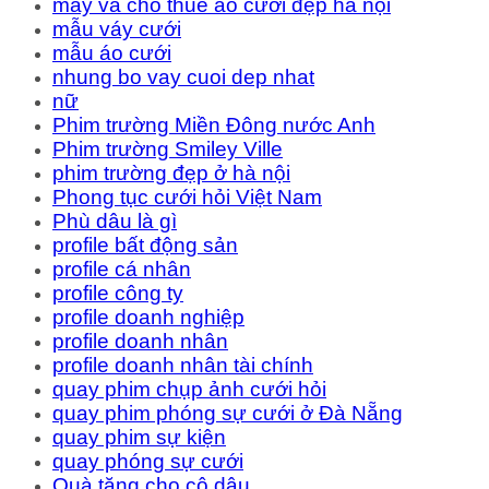
may và cho thuê áo cưới đẹp hà nội
mẫu váy cưới
mẫu áo cưới
nhung bo vay cuoi dep nhat
nữ
Phim trường Miền Đông nước Anh
Phim trường Smiley Ville
phim trường đẹp ở hà nội
Phong tục cưới hỏi Việt Nam
Phù dâu là gì
profile bất động sản
profile cá nhân
profile công ty
profile doanh nghiệp
profile doanh nhân
profile doanh nhân tài chính
quay phim chụp ảnh cưới hỏi
quay phim phóng sự cưới ở Đà Nẵng
quay phim sự kiện
quay phóng sự cưới
Quà tặng cho cô dâu