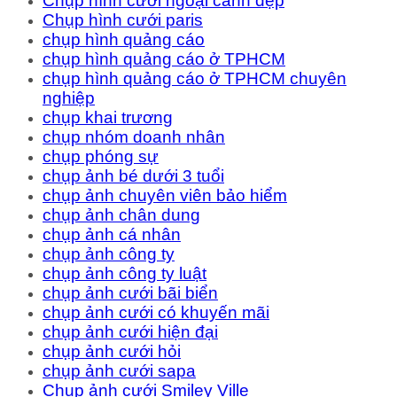
Chụp hình cưới ngoại cảnh đẹp
Chụp hình cưới paris
chụp hình quảng cáo
chụp hình quảng cáo ở TPHCM
chụp hình quảng cáo ở TPHCM chuyên
nghiệp
chụp khai trương
chụp nhóm doanh nhân
chụp phóng sự
chụp ảnh bé dưới 3 tuổi
chụp ảnh chuyên viên bảo hiểm
chụp ảnh chân dung
chụp ảnh cá nhân
chụp ảnh công ty
chụp ảnh công ty luật
chụp ảnh cưới bãi biển
chụp ảnh cưới có khuyến mãi
chụp ảnh cưới hiện đại
chụp ảnh cưới hỏi
chụp ảnh cưới sapa
Chụp ảnh cưới Smiley Ville