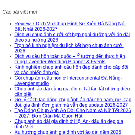
Các bài viết mới
Review 7 Dịch Vụ Chụp Hình Sự Kiện Đà Nẵng Nổi
Bật Nhất 2026-2027
Dịch vụ chụp ảnh cưới kết hợp nghỉ dưỡng với áo dài
theo xu hướng 2026
Trọn bộ kinh nghiệm du lịch kết hợp chụp ảnh cưới
2026
Dịch vụ cầu hôn toàn quốc – Ý tưởng đến thực hiện
cùng Lavender Wedding Planner & Events
Kinh nghiệm chụp ảnh cầu hôn đẹp dành cho cặp đôi
và các nhiếp ảnh gia
Gói chụp ảnh cầu hôn ở Intercontinental Đà Nẵng-
Lavender studio
Chụp ảnh áo dài cùng gia đình- Tất tần tật những điều
cần biết
Gợi ý cách tạo dáng chụp ảnh áo dài cho nam, nữ, cặp
đôi, gia đình đơn giản mà vẫn đẹp update 2026-2027
Tạo Dáng Chụp Ảnh Áo Dài Cho Nam và Nữ Tết 2026
– 2027: Đơn Giản Mà Cuốn Hút
Chụp ảnh áo dài gia đình ở Hội An- dấu ấn đẹp gia
đình Việt
Xu hướng chụp ảnh gia đình với áo dài năm 2026