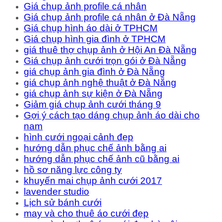
Giá chụp ảnh profile cá nhân
Giá chụp ảnh profile cá nhân ở Đà Nẵng
Giá chụp hình áo dài ở TPHCM
Giá chụp hình gia đình ở TPHCM
giá thuê thợ chụp ảnh ở Hội An Đà Nẵng
Giá chụp ảnh cưới trọn gói ở Đà Nẵng
giá chụp ảnh gia đình ở Đà Nẵng
giá chụp ảnh nghệ thuật ở Đà Nẵng
giá chụp ảnh sự kiện ở Đà Nẵng
Giảm giá chụp ảnh cưới tháng 9
Gợi ý cách tạo dáng chụp ảnh áo dài cho
nam
hình cưới ngoại cảnh đẹp
hướng dẫn phục chế ảnh bằng ai
hướng dẫn phục chế ảnh cũ bằng ai
hồ sơ năng lực công ty
khuyến mai chụp ảnh cưới 2017
lavender studio
Lịch sử bánh cưới
may và cho thuê áo cưới đẹp