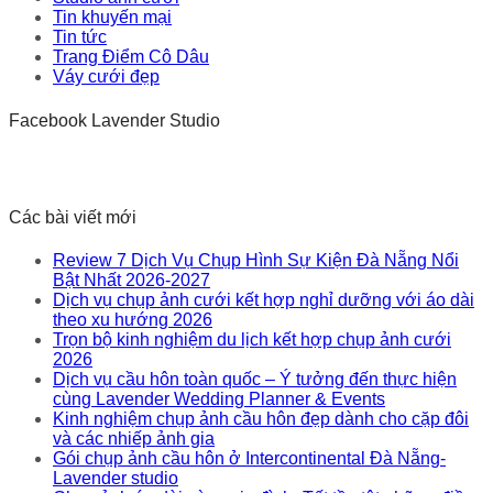
Tin khuyến mại
Tin tức
Trang Điểm Cô Dâu
Váy cưới đẹp
Facebook Lavender Studio
Các bài viết mới
Review 7 Dịch Vụ Chụp Hình Sự Kiện Đà Nẵng Nổi
Bật Nhất 2026-2027
Dịch vụ chụp ảnh cưới kết hợp nghỉ dưỡng với áo dài
theo xu hướng 2026
Trọn bộ kinh nghiệm du lịch kết hợp chụp ảnh cưới
2026
Dịch vụ cầu hôn toàn quốc – Ý tưởng đến thực hiện
cùng Lavender Wedding Planner & Events
Kinh nghiệm chụp ảnh cầu hôn đẹp dành cho cặp đôi
và các nhiếp ảnh gia
Gói chụp ảnh cầu hôn ở Intercontinental Đà Nẵng-
Lavender studio