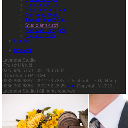
Chụp ảnh Profile
Chụp ảnh sản phẩm
Ảnh Nghệ Thuật
Trang Điểm Cô Dâu
Studio ảnh cưới
Ảnh cưới Hàn Quốc
Học nhiếp ảnh
Liên hệ
facebook
Lavender Studio
-Trụ sở Hà Nội:
0243.990.5758 - 091 493 7887
- Chi nhánh TP HCM:
0283.886.6887 - 0912.79.7887 - Chi nhánh TP Đà Nẵng:
0236.360.6868 - 0902 52 28 25
Map
Copyright © 2013
Lavender Studio | All rights reserved.