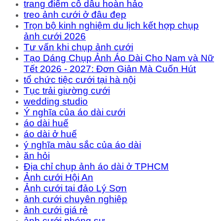
trang điểm cô dâu hoàn hảo
treo ảnh cưới ở đâu đẹp
Trọn bộ kinh nghiệm du lịch kết hợp chụp
ảnh cưới 2026
Tư vấn khi chụp ảnh cưới
Tạo Dáng Chụp Ảnh Áo Dài Cho Nam và Nữ
Tết 2026 - 2027: Đơn Giản Mà Cuốn Hút
tổ chức tiệc cưới tại hà nội
Tục trải giường cưới
wedding studio
Ý nghĩa của áo dài cưới
áo dài huế
áo dài ở huế
ý nghĩa màu sắc của áo dài
ăn hỏi
Địa chỉ chụp ảnh áo dài ở TPHCM
Ảnh cưới Hội An
Ảnh cưới tại đảo Lý Sơn
ảnh cưới chuyên nghiệp
ảnh cưới giá rẻ
ảnh cưới phóng sự