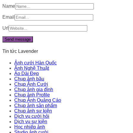
Name
Email
Url
Tin tức Lavender
Ảnh cưới Hàn Quốc
Ảnh Nghệ Thuật
Áo Dài Đẹp
Chụp ảnh bầu
Chụp Ảnh Cưới
Chụp ảnh gia đình
Chụp ảnh Profile
Chụp Ảnh Quảng Cáo
Chụp ảnh sản phẩm
Chụp ảnh sự kiện
Dịch vụ cưới hỏi
Dịch vụ sự kiện
Học nhiếp ảnh
Studio ảnh cưới