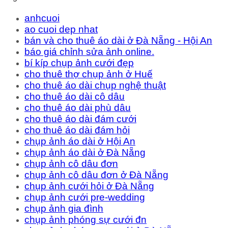
anhcuoi
ao cuoi dep nhat
bán và cho thuê áo dài ở Đà Nẵng - Hội An
báo giá chỉnh sửa ảnh online.
bí kíp chụp ảnh cưới đẹp
cho thuê thợ chụp ảnh ở Huế
cho thuê áo dài chụp nghệ thuật
cho thuê áo dài cô dâu
cho thuê áo dài phù dâu
cho thuê áo dài đám cưới
cho thuê áo dài đám hỏi
chụp ảnh áo dài ở Hội An
chụp ảnh áo dài ở Đà Nẵng
chụp ảnh cô dâu đơn
chụp ảnh cô dâu đơn ở Đà Nẵng
chụp ảnh cưới hỏi ở Đà Nẵng
chụp ảnh cưới pre-wedding
chụp ảnh gia đình
chụp ảnh phóng sự cưới đn