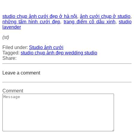
studio chụp ảnh cưới đẹp ở hà nội
,
ảnh cưới chụp ở studio
,
những tấm hình cưới đẹp
,
trang điểm cô dâu xinh
,
studio
lavender
(st)
Filed under:
Studio ảnh cưới
Tagged:
studio chụp ảnh đẹp
wedding studio
Share:
Leave a comment
Comment