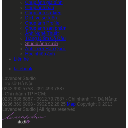
Chụp ảnh gia đình
Chụp ảnh bầu
Chụp ảnh sự kiện
Dịch vụ sự kiện
Chụp ảnh Profile
Chụp ảnh sản phẩm
Ảnh Nghệ Thuật
Trang Điểm Cô Dâu
Studio ảnh cưới
Ảnh cưới Hàn Quốc
Học nhiếp ảnh
Liên hệ
facebook
Lavender Studio
-Trụ sở Hà Nội:
0243.990.5758 - 091 493 7887
- Chi nhánh TP HCM:
0283.886.6887 - 0912.79.7887 - Chi nhánh TP Đà Nẵng:
0236.360.6868 - 0902 52 28 25
Map
Copyright © 2013
Lavender Studio | All rights reserved.