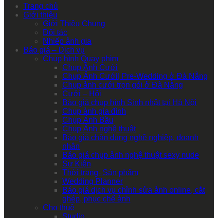
Trang chủ
Giới thiệu
Giới Thiệu Chung
Đối tác
Nhiếp ảnh gia
Báo giá – Dịch vụ
Chụp hình Quay phim
Chụp Ảnh Cưới
Chụp Ảnh Cưới| Pre-Wedding ở Đà Nẵng
Chụp ảnh cưới trọn gói ở Đà Nẵng
Cưới – Hỏi
Báo giá chụp hình Sinh nhật tại Hà Nội
Chụp ảnh gia đình
Chụp Ảnh Bầu
Chụp Ảnh nghệ thuật
Báo giá chân dung nghề nghiệp, doanh
nhân
Báo giá chụp ảnh nghệ thuật sexy nude
Sự Kiện
Thời trang- Sản phẩm
Wedding Planner
Báo giá dịch vụ chỉnh sửa ảnh online, cắt
ghép, phục chế ảnh
Cho thuê
Studio