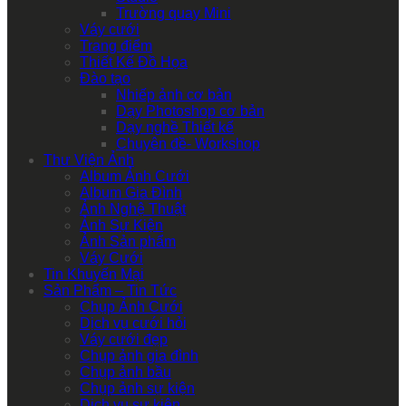
Trường quay Mini
Váy cưới
Trang điểm
Thiết Kế Đồ Họa
Đào tạo
Nhiếp ảnh cơ bản
Dạy Photoshop cơ bản
Dạy nghề Thiết kế
Chuyên đề- Workshop
Thư Viện Ảnh
Album Ảnh Cưới
Album Gia Đình
Ảnh Nghệ Thuật
Ảnh Sự Kiện
Ảnh Sản phẩm
Váy Cưới
Tin Khuyến Mại
Sản Phẩm – Tin Tức
Chụp Ảnh Cưới
Dịch vụ cưới hỏi
Váy cưới đẹp
Chụp ảnh gia đình
Chụp ảnh bầu
Chụp ảnh sự kiện
Dịch vụ sự kiện