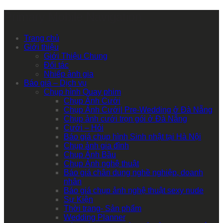
Primary Mobile Navigation
Trang chủ
Giới thiệu
Giới Thiệu Chung
Đối tác
Nhiếp ảnh gia
Báo giá – Dịch vụ
Chụp hình Quay phim
Chụp Ảnh Cưới
Chụp Ảnh Cưới| Pre-Wedding ở Đà Nẵng
Chụp ảnh cưới trọn gói ở Đà Nẵng
Cưới – Hỏi
Báo giá chụp hình Sinh nhật tại Hà Nội
Chụp ảnh gia đình
Chụp Ảnh Bầu
Chụp Ảnh nghệ thuật
Báo giá chân dung nghề nghiệp, doanh
nhân
Báo giá chụp ảnh nghệ thuật sexy nude
Sự Kiện
Thời trang- Sản phẩm
Wedding Planner