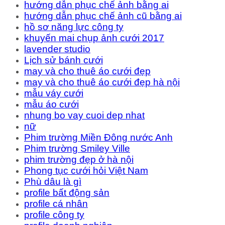
hướng dẫn phục chế ảnh bằng ai
hướng dẫn phục chế ảnh cũ bằng ai
hồ sơ năng lực công ty
khuyến mai chụp ảnh cưới 2017
lavender studio
Lịch sử bánh cưới
may và cho thuê áo cưới đẹp
may và cho thuê áo cưới đẹp hà nội
mẫu váy cưới
mẫu áo cưới
nhung bo vay cuoi dep nhat
nữ
Phim trường Miền Đông nước Anh
Phim trường Smiley Ville
phim trường đẹp ở hà nội
Phong tục cưới hỏi Việt Nam
Phù dâu là gì
profile bất động sản
profile cá nhân
profile công ty