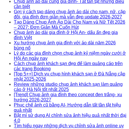
Chụp ảnh áo dài cùng gia đình- Tất tần tật những điều
cần biết
Gợi ý cách tạo dáng chụp ảnh áo dài cho nam, nữ, cặp
đôi, gia đình đơn giản mà vẫn đẹp update 2026-2027
Tạo Dáng Chụp Ảnh Áo Dài Cho Nam và Nữ Tết 2026
– 2027: Đơn Giản Mà Cuốn Hút
Chụp ảnh áo dài gia đình ở Hội An- dấu ấn đẹp gia
đình Việt
Xu hướng chụp ảnh gia đình với áo dài năm 2026
bùng nổ
Lý do các gia đình chọn chụp ảnh kỷ niệm ngày cưới ở
Hội An ngày nay
Cách chụp ảnh khách sạn đẹp để làm quảng cáo trên
các trang Booking
[Top 5++] Dịch vụ chụp hình khách sạn ở Đà Nẵng cập
nhật 2025-2026
Review những studio chụp ảnh khách sạn làm quảng
cáo ở Hà Nội tốt nhất 2025
[Trend] Chụp ảnh gia đình theo concept đen trắng- xu
hướng 2026-2027
Phục chế ảnh cũ bằng AI- Hướng dẫn tất tần tật hiệu
quả nhất
Bật mí sử dụng AI chỉnh sửa ảnh hiệu quả nhất thời đại
4.0
Tìm hiểu ngay những dịch vụ chỉnh sửa ảnh online uy