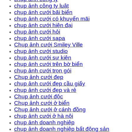
chụp ảnh công ty luật
chụp ảnh cưới bãi biển
chụp ảnh cưới có khuyến mãi
chụp ảnh cưới hiện đại
chụp ảnh cưới hỏi
chụp ảnh cưới sapa
Chụp ảnh cưới Smiley Ville
chụp ảnh cưới studio
chụp ảnh cưới sự kiện
chụp ảnh cưới trên bờ biển
chụp ảnh cưới trọn gói
Chụp ảnh cưới đẹp
chụp ảnh cưới đẹp cầu giấy
chụp ảnh cưới đẹp và rẻ
Chụp ảnh cưới độc
Chụp ảnh cưới ở biển
Chụp ảnh cưới ở cánh đồng
chụp ảnh cưới ở hà nội
chụp ảnh doanh nghiệp
chụp ảnh doanh nghiệp bất động sản