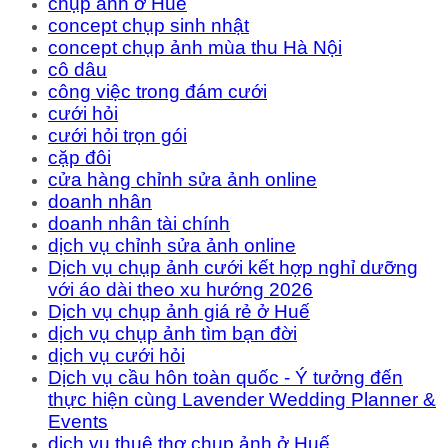
chụp ảnh ở Huế
concept chụp sinh nhật
concept chụp ảnh mùa thu Hà Nội
cô dâu
công việc trong đám cưới
cưới hỏi
cưới hỏi trọn gói
cặp đôi
cửa hàng chỉnh sửa ảnh online
doanh nhân
doanh nhân tài chính
dịch vụ chỉnh sửa ảnh online
Dịch vụ chụp ảnh cưới kết hợp nghỉ dưỡng
với áo dài theo xu hướng 2026
Dịch vụ chụp ảnh giá rẻ ở Huế
dịch vụ chụp ảnh tìm bạn đời
dịch vụ cưới hỏi
Dịch vụ cầu hôn toàn quốc - Ý tưởng đến
thực hiện cùng Lavender Wedding Planner &
Events
dịch vụ thuê thợ chụp ảnh ở Huế