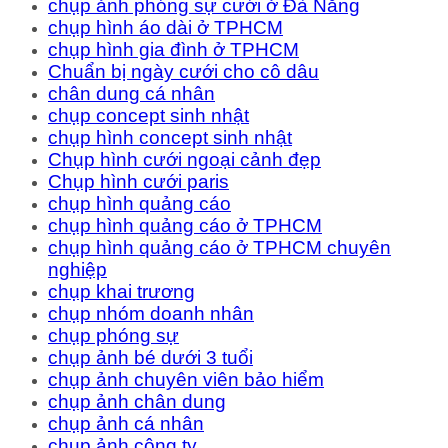
chụp ảnh phóng sự cưới ở Đà Nẵng
chụp hình áo dài ở TPHCM
chụp hình gia đình ở TPHCM
Chuẩn bị ngày cưới cho cô dâu
chân dung cá nhân
chụp concept sinh nhật
chụp hình concept sinh nhật
Chụp hình cưới ngoại cảnh đẹp
Chụp hình cưới paris
chụp hình quảng cáo
chụp hình quảng cáo ở TPHCM
chụp hình quảng cáo ở TPHCM chuyên
nghiệp
chụp khai trương
chụp nhóm doanh nhân
chụp phóng sự
chụp ảnh bé dưới 3 tuổi
chụp ảnh chuyên viên bảo hiểm
chụp ảnh chân dung
chụp ảnh cá nhân
chụp ảnh công ty