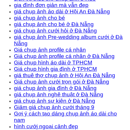
gia đình đơn giản mà vẫn đẹp
giá chụp ảnh áo dài ở Hội An Đà Nẵng
giá chụp ảnh cho bé
giá chụp ảnh cho bé ở Đà Nẵng
giá chụp ảnh cưới hỏi ở Đà Nẵng
giá chụp ảnh Pre-wedding album cưới ở Đà
Nẵng
Giá chụp ảnh profile cá nhân
Giá chụp ảnh profile cá nhân ở Đà Nẵng
Giá chụp hình áo dài ở TPHCM
Giá chụp hình gia đình ở TPHCM
giá thuê thợ chụp ảnh ở Hội An Đà Nẵng
Giá chụp ảnh cưới trọn gói ở Đà Nẵng
giá chụp ảnh gia đình ở Đà Nẵng
giá chụp ảnh nghệ thuật ở Đà Nẵng
giá chụp ảnh sự kiện ở Đà Nẵng
Giảm giá chụp ảnh cưới tháng 9
Gợi ý cách tạo dáng chụp ảnh áo dài cho
nam
hình cưới ngoại cảnh đẹp