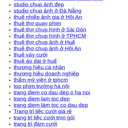
studio chụp ảnh đẹp
studio chụp ảnh ở Đà Nẵng
thuê nhiếp ảnh gia ở Hội An
thuê thợ quay phim
thuê thợ chụp hình ở Sài Gòn
thuê thợ chụp hình ở TPHCM
thuê thợ chụp ảnh ở Huế
thuê thợ chụp ảnh ở Hội An
thuê váy cưới
thuê áo dài ở huế
thương hiệu cá nhân
thương hiệu doanh nghiệp
thẩm mỹ viện ở tphcm
top phim trường hà nội
trang diem co dau dep o ha noi
trang diem lam toc dep
trang diem làm toc co dau dep
Trang trí tiệc cưới giá rẻ
trang trí tiệc cưới trọn gói
trang trí đám cưới