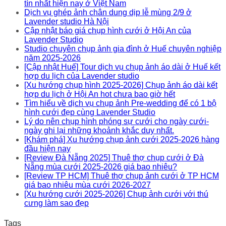
tín nhất hiện nay ở Việt Nam
Dịch vụ ghép ảnh chân dung dịp lễ mùng 2/9 ở
Lavender studio Hà Nội
Cập nhật báo giá chụp hình cưới ở Hội An của
Lavender Studio
Studio chuyên chụp ảnh gia đình ở Huế chuyên nghiệp
năm 2025-2026
[Cập nhật Huế] Tour dịch vụ chụp ảnh áo dài ở Huế kết
hợp du lịch của Lavender studio
[Xu hướng chụp hình 2025-2026] Chụp ảnh áo dài kết
hợp du lịch ở Hội An hot chưa bao giờ hết
Tìm hiểu về dịch vụ chụp ảnh Pre-wedding để có 1 bộ
hình cưới đẹp cùng Lavender Studio
Lý do nên chụp hình phóng sự cưới cho ngày cưới-
ngày ghi lại những khoảnh khắc duy nhất.
[Khám phá] Xu hướng chụp ảnh cưới 2025-2026 hàng
đầu hiện nay
[Review Đà Nẵng 2025] Thuê thợ chụp cưới ở Đà
Nẵng mùa cưới 2025-2026 giá bao nhiêu?
[Review TP HCM] Thuê thợ chụp ảnh cưới ở TP HCM
giá bao nhiêu mùa cưới 2026-2027
[Xu hướng cưới 2025-2026] Chụp ảnh cưới với thú
cưng làm sao đẹp
Tags