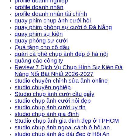
profile doanh nghiệp
profile doanh nhân
profile doanh nhân tài chính
quay phim chụp ảnh cưới hỏi
quay phim phóng sự cưới ở Đà Nẵng
quay phim sự kiện
quay phóng sự cưới
Quà tặng cho cô dâu
quán cà phê chụp ảnh đẹp ở hà nội
quảng cáo công ty
Review 7 Dịch Vụ Chụp Hình Sự Kiện Đà
Nẵng Nổi Bật Nhất 2026-2027
studio chuyên chỉnh sửa ảnh online
studio chuyên nghiệp
Studio chụp ảnh cưới cầu giấy
studio chụp ảnh cưới hỏi đẹp
studio chụp ảnh cưới uy tín
studio chụp ảnh gia đình
Studio chụp ảnh gia đình đẹp ở TPHCM
studio chụp ảnh ngoại cảnh ở hội an
studio chụp ảnh áo dài đẹp ở Hội An