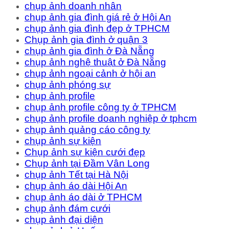
chụp ảnh doanh nhân
chụp ảnh gia đình giá rẻ ở Hội An
chụp ảnh gia đình đẹp ở TPHCM
Chụp ảnh gia đình ở quận 3
chụp ảnh gia đình ở Đà Nẵng
chụp ảnh nghệ thuật ở Đà Nẵng
chụp ảnh ngoại cảnh ở hội an
chụp ảnh phóng sự
chụp ảnh profile
chụp ảnh profile công ty ở TPHCM
chụp ảnh profile doanh nghiệp ở tphcm
chụp ảnh quảng cáo công ty
chụp ảnh sự kiện
Chụp ảnh sự kiện cưới đẹp
Chụp ảnh tại Đầm Vân Long
chụp ảnh Tết tại Hà Nội
chụp ảnh áo dài Hội An
chụp ảnh áo dài ở TPHCM
chụp ảnh đám cưới
chụp ảnh đại diện