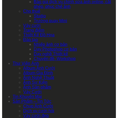
Báo giá dịch vụ chỉnh sửa ảnh online, cắt
ghép, phục chế ảnh
Cho thuê
Studio
Trường quay Mini
Váy cưới
Trang điểm
Thiết Kế Đồ Họa
Đào tạo
Nhiếp ảnh cơ bản
Dạy Photoshop cơ bản
Dạy nghề Thiết kế
Chuyên đề- Workshop
Thư Viện Ảnh
Album Ảnh Cưới
Album Gia Đình
Ảnh Nghệ Thuật
Ảnh Sự Kiện
Ảnh Sản phẩm
Váy Cưới
Tin Khuyến Mại
Sản Phẩm – Tin Tức
Chụp Ảnh Cưới
Dịch vụ cưới hỏi
Váy cưới đẹp