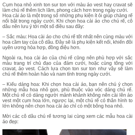
Cụm hoa nhỏ xinh ton sur ton với màu áo vest hay cravat sẽ
làm chú rể thêm lịch lãm, phong cách hơn trong ngày cưới.
Hoa cài áo là một trong số những phụ kiện ít ỏi giúp chàng rể
nổi bật trong ngày cưới. Khi chọn hoa cài áo cho chú rể, cô
dâu nên lưu ý tới một số điều sau đây:
– Sắc màu: Hoa cài áo cho chú rể tốt nhất nên cùng màu với
hoa cầm tay của cô dâu. Đây sẽ là phụ kiện kết nối, khiến đôi
uyên ương hòa hợp, đồng điệu hơn.
Ngoài ra, hoa cài áo của chú rể cũng nên phù hợp với sắc
màu trang trí chủ đạo của đám cưới, hoặc cùng tông với
cravat, áo vest. Cách lựa chọn ton sur ton như vậy sẽ làm
chú rể thêm hoàn hảo và nam tính trong ngày cưới.
– Kiểu dáng hoa: Khi chọn hoa cài áo, bạn nên chú ý chọn
những mẫu hoa nhỏ gọn, phù thuộc vào vóc dáng chú rể.
Một chú rể có dáng người mảnh khảnh không nên cài lên áo
vest một cụm hoa lớn, ngược lại, một chú rể có thân hình to
lớn không nên chọn hoa cài áo chỉ có một bông hoa nhỏ.
Mời các cô dâu chú rể tương lai cùng xem các mẫu hoa cài
áo đẹp: