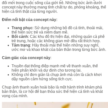
đổi mới trong cuộc sống của giới trẻ. Những bức ảnh dưới
concept này thường mang tính chất tự do, phóng khoáng, thể
hiện cá tính thật của từng người.
Điểm nổi bật của concept này:
Trang phục
: Sử dụng những bộ đồ cá tính, thoải mái,
thể hiện sức trẻ và niềm đam mê.
Bối cảnh
: Các khu đô thị hiện đại, những quán cà phê
trẻ trung, hoặc các không gian mở đều rất thích hợp.
Tâm trạng
: Hãy thoải mái thể hiện những suy nghĩ,
ước mơ và khao khát của bản thân trong từng bức ảnh.
Cảm giác của concept này
:
Truyền đạt thông điệp mạnh mẽ về thanh xuân, thể
hiện phấn khởi và dự định cho tương lai.
Không chỉ đơn giản là chụp ảnh mà còn là cách khơi
dậy nguồn cảm hứng sống tích cực.
Chụp ảnh thanh xuân hoài bão là một hành trình khám phá
bản thân, là cơ hội để bạn thỏa sức thể hiện cá tính và khát
vọng của mình.