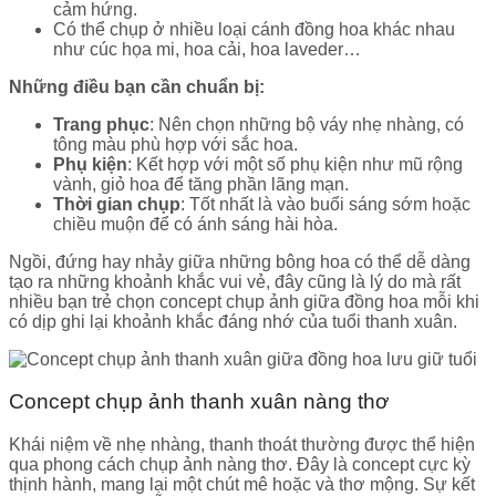
cảm hứng.
Có thể chụp ở nhiều loại cánh đồng hoa khác nhau
như cúc họa mi, hoa cải, hoa laveder…
Những điều bạn cần chuẩn bị:
Trang phục
: Nên chọn những bộ váy nhẹ nhàng, có
tông màu phù hợp với sắc hoa.
Phụ kiện
: Kết hợp với một số phụ kiện như mũ rộng
vành, giỏ hoa để tăng phần lãng mạn.
Thời gian chụp
: Tốt nhất là vào buổi sáng sớm hoặc
chiều muộn để có ánh sáng hài hòa.
Ngồi, đứng hay nhảy giữa những bông hoa có thể dễ dàng
tạo ra những khoảnh khắc vui vẻ, đây cũng là lý do mà rất
nhiều bạn trẻ chọn concept chụp ảnh giữa đồng hoa mỗi khi
có dịp ghi lại khoảnh khắc đáng nhớ của tuổi thanh xuân.
Concept chụp ảnh thanh xuân nàng thơ
Khái niệm về nhẹ nhàng, thanh thoát thường được thể hiện
qua phong cách chụp ảnh nàng thơ. Đây là concept cực kỳ
thịnh hành, mang lại một chút mê hoặc và thơ mộng. Sự kết