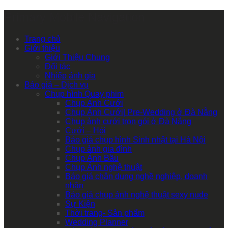
Primary Mobile Navigation
Trang chủ
Giới thiệu
Giới Thiệu Chung
Đối tác
Nhiếp ảnh gia
Báo giá – Dịch vụ
Chụp hình Quay phim
Chụp Ảnh Cưới
Chụp Ảnh Cưới| Pre-Wedding ở Đà Nẵng
Chụp ảnh cưới trọn gói ở Đà Nẵng
Cưới – Hỏi
Báo giá chụp hình Sinh nhật tại Hà Nội
Chụp ảnh gia đình
Chụp Ảnh Bầu
Chụp Ảnh nghệ thuật
Báo giá chân dung nghề nghiệp, doanh
nhân
Báo giá chụp ảnh nghệ thuật sexy nude
Sự Kiện
Thời trang- Sản phẩm
Wedding Planner