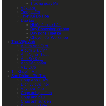
Trường quay Mini
Váy cưới
Trang điểm
Thiết Kế Đồ Họa
Đào tạo
Nhiếp ảnh cơ bản
Dạy Photoshop cơ bản
Dạy nghề Thiết kế
Chuyên đề- Workshop
Thư Viện Ảnh
Album Ảnh Cưới
Album Gia Đình
Ảnh Nghệ Thuật
Ảnh Sự Kiện
Ảnh Sản phẩm
Váy Cưới
Tin Khuyến Mại
Sản Phẩm – Tin Tức
Chụp Ảnh Cưới
Dịch vụ cưới hỏi
Váy cưới đẹp
Chụp ảnh gia đình
Chụp ảnh bầu
Chụp ảnh sự kiện
Dịch vụ sự kiện