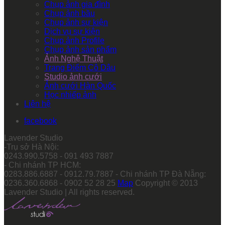
Chụp ảnh gia đình
Chụp ảnh bầu
Chụp ảnh sự kiện
Dịch vụ sự kiện
Chụp ảnh Profile
Chụp ảnh sản phẩm
Ảnh Nghệ Thuật
Trang Điểm Cô Dâu
Studio ảnh cưới
Ảnh cưới Hàn Quốc
Học nhiếp ảnh
Liên hệ
facebook
Lavender Studio
-Trụ sở Hà Nội:
0243.990.5758 - 091 493 7887
- Chi nhánh TP HCM:
0283.886.6887 - 0912.79.7887 - Chi nhánh TP Đà Nẵng:
0236.360.6868 - 0902 52 28 25
Map
Copyright © 2013
Lavender Studio | All rights reserved.