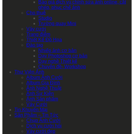
Báo giá dịch vụ chỉnh sửa ảnh online, cắt
ghép, phục chế ảnh
Cho thuê
Studio
Trường quay Mini
Váy cưới
Trang điểm
Thiết Kế Đồ Họa
Đào tạo
Nhiếp ảnh cơ bản
Dạy Photoshop cơ bản
Dạy nghề Thiết kế
Chuyên đề- Workshop
Thư Viện Ảnh
Album Ảnh Cưới
Album Gia Đình
Ảnh Nghệ Thuật
Ảnh Sự Kiện
Ảnh Sản phẩm
Váy Cưới
Tin Khuyến Mại
Sản Phẩm – Tin Tức
Chụp Ảnh Cưới
Dịch vụ cưới hỏi
Váy cưới đẹp