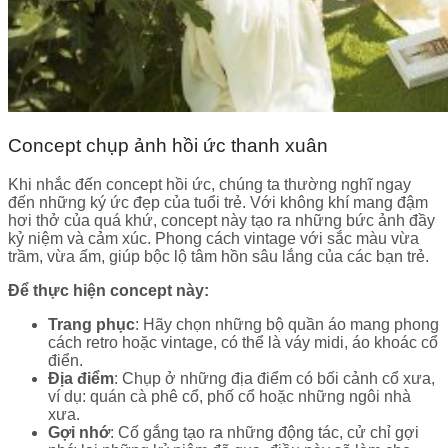
Concept chụp ảnh hồi ức thanh xuân
Khi nhắc đến concept hồi ức, chúng ta thường nghĩ ngay
đến những ký ức đẹp của tuổi trẻ. Với không khí mang đậm
hơi thở của quá khứ, concept này tạo ra những bức ảnh đầy
kỷ niệm và cảm xúc. Phong cách vintage với sắc màu vừa
trầm, vừa ấm, giúp bộc lộ tâm hồn sâu lắng của các bạn trẻ.
Để thực hiện concept này:
Trang phục
: Hãy chọn những bộ quần áo mang phong
cách retro hoặc vintage, có thể là váy midi, áo khoác cổ
điển.
Địa điểm
: Chụp ở những địa điểm có bối cảnh cổ xưa,
ví dụ: quán cà phê cổ, phố cổ hoặc những ngôi nhà
xưa.
Gợi nhớ
: Cố gắng tạo ra những động tác, cử chỉ gợi