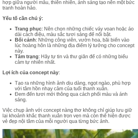
hợp giữa người mẫu, thiên nhiên, ánh sáng tạo nên một bức
tranh hoàn hảo.
Yếu tố cần chú ý:
Trang phục
: Nên chọn những chiếc váy voan hoặc áo
dài cách điệu, màu sắc tươi sáng để nổi bật.
Bối cảnh
: Những công viên, vườn hoa, bãi biển vào
lúc hoàng hôn là những địa điểm lý tưởng cho concept
này.
Tâm trạng
: Hãy tự tin và thư giãn để có những biểu
cảm tự nhiên nhất.
Lợi ích của concept này
:
Tạo ra những hình ảnh dịu dàng, ngọt ngào, phù hợp
với tâm hồn nhạy cảm của tuổi thanh xuân.
Đem đến tươi mới thông qua cách phối màu và ánh
sáng.
Việc chụp ảnh với concept nàng thơ không chỉ giúp lưu giữ
lại khoảnh khắc thanh xuân trọn vẹn mà còn thể hiện được
vẻ đẹp nội tâm của mỗi người qua từng bức ảnh.