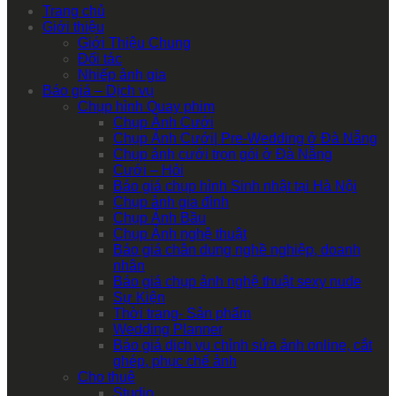
Trang chủ
Giới thiệu
Giới Thiệu Chung
Đối tác
Nhiếp ảnh gia
Báo giá – Dịch vụ
Chụp hình Quay phim
Chụp Ảnh Cưới
Chụp Ảnh Cưới| Pre-Wedding ở Đà Nẵng
Chụp ảnh cưới trọn gói ở Đà Nẵng
Cưới – Hỏi
Báo giá chụp hình Sinh nhật tại Hà Nội
Chụp ảnh gia đình
Chụp Ảnh Bầu
Chụp Ảnh nghệ thuật
Báo giá chân dung nghề nghiệp, doanh
nhân
Báo giá chụp ảnh nghệ thuật sexy nude
Sự Kiện
Thời trang- Sản phẩm
Wedding Planner
Báo giá dịch vụ chỉnh sửa ảnh online, cắt
ghép, phục chế ảnh
Cho thuê
Studio