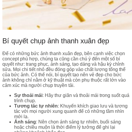
Bí quyết chụp ảnh thanh xuân đẹp
Để có những bức ảnh thanh xuân đẹp, bên cạnh việc chọn
concept phù hợp, chúng ta cũng cần chú ý đến một số bí
quyết như: trang phục, ánh sáng, tạo dáng và hậu kỳ chỉnh
sửa. Mọi chi tiết nhỏ đều đóng góp vào chất lượng tổng thể
của bức ảnh. Có thể nói, bí quyết tạo nên vẻ đẹp cho bức
ảnh không chỉ nằm ở kỹ thuật mà còn phụ thuộc rất lớn vào
cảm xúc mà người chụp truyền tải.
Sự thoải mái
: Hãy thư giãn và thoải mái trong suốt quá
trình chụp.
Tương tác tự nhiên
: Khuyến khích giao lưu và tương
tác với mọi người xung quanh để có những tầm nhìn
mới lạ.
Ánh sáng
: Nên chọn ánh sáng tự nhiên, buổi sáng
hoặc chiều muộn là thời điểm lý tưởng để ghi lại