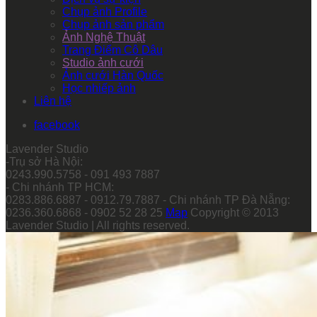
Chụp ảnh Profile
Chụp ảnh sản phẩm
Ảnh Nghệ Thuật
Trang Điểm Cô Dâu
Studio ảnh cưới
Ảnh cưới Hàn Quốc
Học nhiếp ảnh
Liên hệ
facebook
Lavender Studio
-Trụ sở Hà Nội:
0243.990.5758 - 091 493 7887
- Chi nhánh TP HCM:
0283.886.6887 - 0912.79.7887 - Chi nhánh TP Đà Nẵng:
0236.360.6868 - 0902 52 28 25
Map
Copyright © 2013
Lavender Studio | All rights reserved.