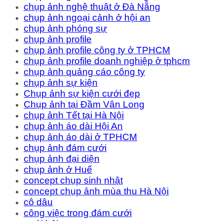
chụp ảnh nghệ thuật ở Đà Nẵng
chụp ảnh ngoại cảnh ở hội an
chụp ảnh phóng sự
chụp ảnh profile
chụp ảnh profile công ty ở TPHCM
chụp ảnh profile doanh nghiệp ở tphcm
chụp ảnh quảng cáo công ty
chụp ảnh sự kiện
Chụp ảnh sự kiện cưới đẹp
Chụp ảnh tại Đầm Vân Long
chụp ảnh Tết tại Hà Nội
chụp ảnh áo dài Hội An
chụp ảnh áo dài ở TPHCM
chụp ảnh đám cưới
chụp ảnh đại diện
chụp ảnh ở Huế
concept chụp sinh nhật
concept chụp ảnh mùa thu Hà Nội
cô dâu
công việc trong đám cưới