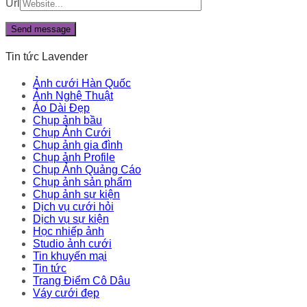
Url
Tin tức Lavender
Ảnh cưới Hàn Quốc
Ảnh Nghệ Thuật
Áo Dài Đẹp
Chụp ảnh bầu
Chụp Ảnh Cưới
Chụp ảnh gia đình
Chụp ảnh Profile
Chụp Ảnh Quảng Cáo
Chụp ảnh sản phẩm
Chụp ảnh sự kiện
Dịch vụ cưới hỏi
Dịch vụ sự kiện
Học nhiếp ảnh
Studio ảnh cưới
Tin khuyến mại
Tin tức
Trang Điểm Cô Dâu
Váy cưới đẹp