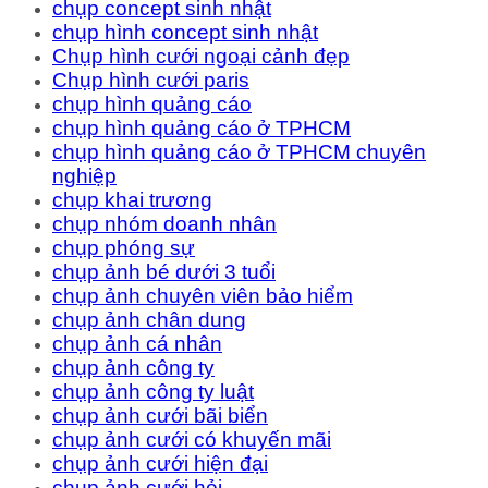
chụp concept sinh nhật
chụp hình concept sinh nhật
Chụp hình cưới ngoại cảnh đẹp
Chụp hình cưới paris
chụp hình quảng cáo
chụp hình quảng cáo ở TPHCM
chụp hình quảng cáo ở TPHCM chuyên
nghiệp
chụp khai trương
chụp nhóm doanh nhân
chụp phóng sự
chụp ảnh bé dưới 3 tuổi
chụp ảnh chuyên viên bảo hiểm
chụp ảnh chân dung
chụp ảnh cá nhân
chụp ảnh công ty
chụp ảnh công ty luật
chụp ảnh cưới bãi biển
chụp ảnh cưới có khuyến mãi
chụp ảnh cưới hiện đại
chụp ảnh cưới hỏi