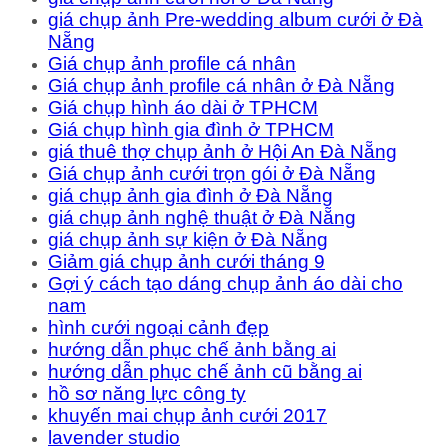
giá chụp ảnh Pre-wedding album cưới ở Đà
Nẵng
Giá chụp ảnh profile cá nhân
Giá chụp ảnh profile cá nhân ở Đà Nẵng
Giá chụp hình áo dài ở TPHCM
Giá chụp hình gia đình ở TPHCM
giá thuê thợ chụp ảnh ở Hội An Đà Nẵng
Giá chụp ảnh cưới trọn gói ở Đà Nẵng
giá chụp ảnh gia đình ở Đà Nẵng
giá chụp ảnh nghệ thuật ở Đà Nẵng
giá chụp ảnh sự kiện ở Đà Nẵng
Giảm giá chụp ảnh cưới tháng 9
Gợi ý cách tạo dáng chụp ảnh áo dài cho
nam
hình cưới ngoại cảnh đẹp
hướng dẫn phục chế ảnh bằng ai
hướng dẫn phục chế ảnh cũ bằng ai
hồ sơ năng lực công ty
khuyến mai chụp ảnh cưới 2017
lavender studio