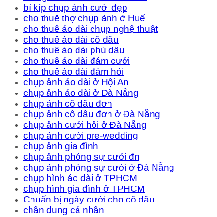
bí kíp chụp ảnh cưới đẹp
cho thuê thợ chụp ảnh ở Huế
cho thuê áo dài chụp nghệ thuật
cho thuê áo dài cô dâu
cho thuê áo dài phù dâu
cho thuê áo dài đám cưới
cho thuê áo dài đám hỏi
chụp ảnh áo dài ở Hội An
chụp ảnh áo dài ở Đà Nẵng
chụp ảnh cô dâu đơn
chụp ảnh cô dâu đơn ở Đà Nẵng
chụp ảnh cưới hỏi ở Đà Nẵng
chụp ảnh cưới pre-wedding
chụp ảnh gia đình
chụp ảnh phóng sự cưới đn
chụp ảnh phóng sự cưới ở Đà Nẵng
chụp hình áo dài ở TPHCM
chụp hình gia đình ở TPHCM
Chuẩn bị ngày cưới cho cô dâu
chân dung cá nhân