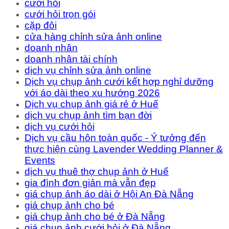
cưới hỏi
cưới hỏi trọn gói
cặp đôi
cửa hàng chỉnh sửa ảnh online
doanh nhân
doanh nhân tài chính
dịch vụ chỉnh sửa ảnh online
Dịch vụ chụp ảnh cưới kết hợp nghỉ dưỡng
với áo dài theo xu hướng 2026
Dịch vụ chụp ảnh giá rẻ ở Huế
dịch vụ chụp ảnh tìm bạn đời
dịch vụ cưới hỏi
Dịch vụ cầu hôn toàn quốc - Ý tưởng đến
thực hiện cùng Lavender Wedding Planner &
Events
dịch vụ thuê thợ chụp ảnh ở Huế
gia đình đơn giản mà vẫn đẹp
giá chụp ảnh áo dài ở Hội An Đà Nẵng
giá chụp ảnh cho bé
giá chụp ảnh cho bé ở Đà Nẵng
giá chụp ảnh cưới hỏi ở Đà Nẵng