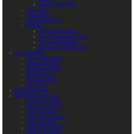
Trường quay Mini
Váy cưới
Trang điểm
Thiết Kế Đồ Họa
Đào tạo
Nhiếp ảnh cơ bản
Dạy Photoshop cơ bản
Dạy nghề Thiết kế
Chuyên đề- Workshop
Thư Viện Ảnh
Album Ảnh Cưới
Album Gia Đình
Ảnh Nghệ Thuật
Ảnh Sự Kiện
Ảnh Sản phẩm
Váy Cưới
Tin Khuyến Mại
Sản Phẩm – Tin Tức
Chụp Ảnh Cưới
Dịch vụ cưới hỏi
Váy cưới đẹp
Chụp ảnh gia đình
Chụp ảnh bầu
Chụp ảnh sự kiện
Dịch vụ sự kiện