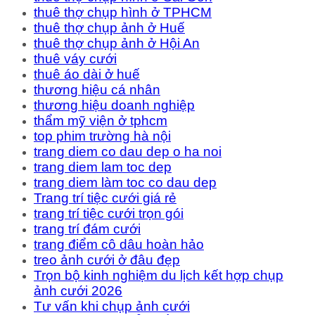
thuê thợ chụp hình ở TPHCM
thuê thợ chụp ảnh ở Huế
thuê thợ chụp ảnh ở Hội An
thuê váy cưới
thuê áo dài ở huế
thương hiệu cá nhân
thương hiệu doanh nghiệp
thẩm mỹ viện ở tphcm
top phim trường hà nội
trang diem co dau dep o ha noi
trang diem lam toc dep
trang diem làm toc co dau dep
Trang trí tiệc cưới giá rẻ
trang trí tiệc cưới trọn gói
trang trí đám cưới
trang điểm cô dâu hoàn hảo
treo ảnh cưới ở đâu đẹp
Trọn bộ kinh nghiệm du lịch kết hợp chụp
ảnh cưới 2026
Tư vấn khi chụp ảnh cưới