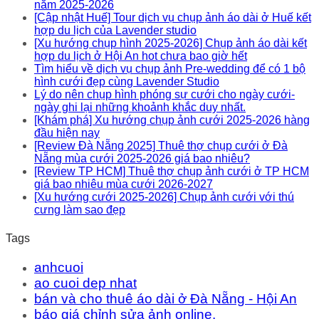
năm 2025-2026
[Cập nhật Huế] Tour dịch vụ chụp ảnh áo dài ở Huế kết
hợp du lịch của Lavender studio
[Xu hướng chụp hình 2025-2026] Chụp ảnh áo dài kết
hợp du lịch ở Hội An hot chưa bao giờ hết
Tìm hiểu về dịch vụ chụp ảnh Pre-wedding để có 1 bộ
hình cưới đẹp cùng Lavender Studio
Lý do nên chụp hình phóng sự cưới cho ngày cưới-
ngày ghi lại những khoảnh khắc duy nhất.
[Khám phá] Xu hướng chụp ảnh cưới 2025-2026 hàng
đầu hiện nay
[Review Đà Nẵng 2025] Thuê thợ chụp cưới ở Đà
Nẵng mùa cưới 2025-2026 giá bao nhiêu?
[Review TP HCM] Thuê thợ chụp ảnh cưới ở TP HCM
giá bao nhiêu mùa cưới 2026-2027
[Xu hướng cưới 2025-2026] Chụp ảnh cưới với thú
cưng làm sao đẹp
Tags
anhcuoi
ao cuoi dep nhat
bán và cho thuê áo dài ở Đà Nẵng - Hội An
báo giá chỉnh sửa ảnh online.