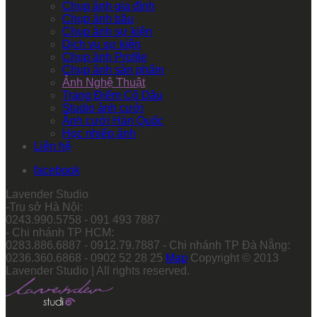
Chụp ảnh gia đình
Chụp ảnh bầu
Chụp ảnh sự kiện
Dịch vụ sự kiện
Chụp ảnh Profile
Chụp ảnh sản phẩm
Ảnh Nghệ Thuật
Trang Điểm Cô Dâu
Studio ảnh cưới
Ảnh cưới Hàn Quốc
Học nhiếp ảnh
Liên hệ
facebook
Lavender Studio
-Trụ sở Hà Nội:
0243.990.5758 - 091 493 7887
- Chi nhánh TP HCM:
0283.886.6887 - 0912.79.7887 - Chi nhánh TP Đà Nẵng:
0236.360.6868 - 0902 52 28 25
Map
Copyright © 2013
Lavender Studio | All rights reserved.