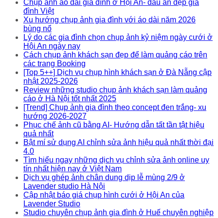
Chụp ảnh áo dài gia đình ở Hội An- dấu ấn đẹp gia
đình Việt
Xu hướng chụp ảnh gia đình với áo dài năm 2026
bùng nổ
Lý do các gia đình chọn chụp ảnh kỷ niệm ngày cưới ở
Hội An ngày nay
Cách chụp ảnh khách sạn đẹp để làm quảng cáo trên
các trang Booking
[Top 5++] Dịch vụ chụp hình khách sạn ở Đà Nẵng cập
nhật 2025-2026
Review những studio chụp ảnh khách sạn làm quảng
cáo ở Hà Nội tốt nhất 2025
[Trend] Chụp ảnh gia đình theo concept đen trắng- xu
hướng 2026-2027
Phục chế ảnh cũ bằng AI- Hướng dẫn tất tần tật hiệu
quả nhất
Bật mí sử dụng AI chỉnh sửa ảnh hiệu quả nhất thời đại
4.0
Tìm hiểu ngay những dịch vụ chỉnh sửa ảnh online uy
tín nhất hiện nay ở Việt Nam
Dịch vụ ghép ảnh chân dung dịp lễ mùng 2/9 ở
Lavender studio Hà Nội
Cập nhật báo giá chụp hình cưới ở Hội An của
Lavender Studio
Studio chuyên chụp ảnh gia đình ở Huế chuyên nghiệp