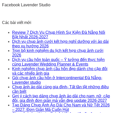
Facebook Lavender Studio
Các bài viết mới
Review 7 Dịch Vụ Chụp Hình Sự Kiện Đà Nẵng Nổi
Bật Nhất 2026-2027
Dịch vụ chụp ảnh cưới kết hợp nghỉ dưỡng với áo dài
theo xu hướng 2026
Trọn bộ kinh nghiệm du lịch kết hợp chụp ảnh cưới
2026
Dịch vụ cầu hôn toàn quốc – Ý tưởng đến thực hiện
cùng Lavender Wedding Planner & Events
Kinh nghiệm chụp ảnh cầu hôn đẹp dành cho cặp đôi
và các nhiếp ảnh gia
Gói chụp ảnh cầu hôn ở Intercontinental Đà Nẵng-
Lavender studio
Chụp ảnh áo dài cùng gia đình- Tất tần tật những điều
cần biết
Gợi ý cách tạo dáng chụp ảnh áo dài cho nam, nữ, cặp
đôi, gia đình đơn giản mà vẫn đẹp update 2026-2027
Tạo Dáng Chụp Ảnh Áo Dài Cho Nam và Nữ Tết 2026
– 2027: Đơn Giản Mà Cuốn Hút