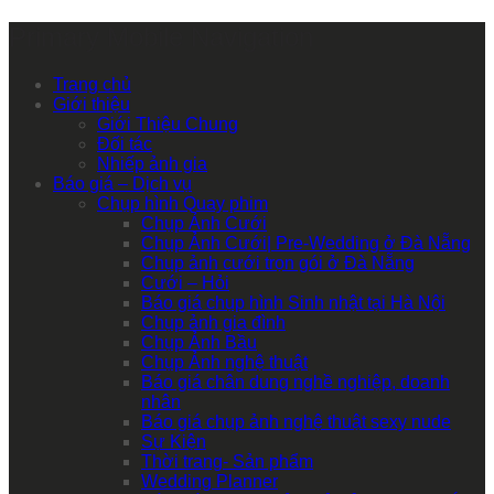
Primary Mobile Navigation
Trang chủ
Giới thiệu
Giới Thiệu Chung
Đối tác
Nhiếp ảnh gia
Báo giá – Dịch vụ
Chụp hình Quay phim
Chụp Ảnh Cưới
Chụp Ảnh Cưới| Pre-Wedding ở Đà Nẵng
Chụp ảnh cưới trọn gói ở Đà Nẵng
Cưới – Hỏi
Báo giá chụp hình Sinh nhật tại Hà Nội
Chụp ảnh gia đình
Chụp Ảnh Bầu
Chụp Ảnh nghệ thuật
Báo giá chân dung nghề nghiệp, doanh
nhân
Báo giá chụp ảnh nghệ thuật sexy nude
Sự Kiện
Thời trang- Sản phẩm
Wedding Planner