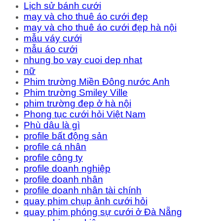
Lịch sử bánh cưới
may và cho thuê áo cưới đẹp
may và cho thuê áo cưới đẹp hà nội
mẫu váy cưới
mẫu áo cưới
nhung bo vay cuoi dep nhat
nữ
Phim trường Miền Đông nước Anh
Phim trường Smiley Ville
phim trường đẹp ở hà nội
Phong tục cưới hỏi Việt Nam
Phù dâu là gì
profile bất động sản
profile cá nhân
profile công ty
profile doanh nghiệp
profile doanh nhân
profile doanh nhân tài chính
quay phim chụp ảnh cưới hỏi
quay phim phóng sự cưới ở Đà Nẵng