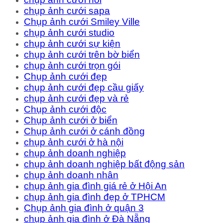
chụp ảnh cưới sapa
Chụp ảnh cưới Smiley Ville
chụp ảnh cưới studio
chụp ảnh cưới sự kiện
chụp ảnh cưới trên bờ biển
chụp ảnh cưới trọn gói
Chụp ảnh cưới đẹp
chụp ảnh cưới đẹp cầu giấy
chụp ảnh cưới đẹp và rẻ
Chụp ảnh cưới độc
Chụp ảnh cưới ở biển
Chụp ảnh cưới ở cánh đồng
chụp ảnh cưới ở hà nội
chụp ảnh doanh nghiệp
chụp ảnh doanh nghiệp bất động sản
chụp ảnh doanh nhân
chụp ảnh gia đình giá rẻ ở Hội An
chụp ảnh gia đình đẹp ở TPHCM
Chụp ảnh gia đình ở quận 3
chụp ảnh gia đình ở Đà Nẵng