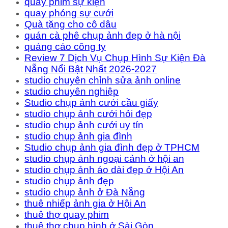
quay phim sự kiện
quay phóng sự cưới
Quà tặng cho cô dâu
quán cà phê chụp ảnh đẹp ở hà nội
quảng cáo công ty
Review 7 Dịch Vụ Chụp Hình Sự Kiện Đà
Nẵng Nổi Bật Nhất 2026-2027
studio chuyên chỉnh sửa ảnh online
studio chuyên nghiệp
Studio chụp ảnh cưới cầu giấy
studio chụp ảnh cưới hỏi đẹp
studio chụp ảnh cưới uy tín
studio chụp ảnh gia đình
Studio chụp ảnh gia đình đẹp ở TPHCM
studio chụp ảnh ngoại cảnh ở hội an
studio chụp ảnh áo dài đẹp ở Hội An
studio chụp ảnh đẹp
studio chụp ảnh ở Đà Nẵng
thuê nhiếp ảnh gia ở Hội An
thuê thợ quay phim
thuê thợ chụp hình ở Sài Gòn