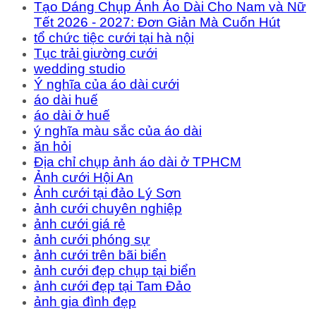
Tạo Dáng Chụp Ảnh Áo Dài Cho Nam và Nữ
Tết 2026 - 2027: Đơn Giản Mà Cuốn Hút
tổ chức tiệc cưới tại hà nội
Tục trải giường cưới
wedding studio
Ý nghĩa của áo dài cưới
áo dài huế
áo dài ở huế
ý nghĩa màu sắc của áo dài
ăn hỏi
Địa chỉ chụp ảnh áo dài ở TPHCM
Ảnh cưới Hội An
Ảnh cưới tại đảo Lý Sơn
ảnh cưới chuyên nghiệp
ảnh cưới giá rẻ
ảnh cưới phóng sự
ảnh cưới trên bãi biển
ảnh cưới đẹp chụp tại biển
ảnh cưới đẹp tại Tam Đảo
ảnh gia đình đẹp