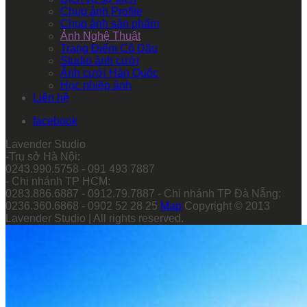
Chụp ảnh Profile
Chụp ảnh sản phẩm
Ảnh Nghệ Thuật
Trang Điểm Cô Dâu
Studio ảnh cưới
Ảnh cưới Hàn Quốc
Học nhiếp ảnh
Liên hệ
facebook
Lavender Studio
-Trụ sở Hà Nội:
0243.990.5758 - 091 493 7887
- Chi nhánh TP HCM:
0283.886.6887 - 0912.79.7887 - Chi nhánh TP Đà Nẵng:
0236.360.6868 - 0902 52 28 25
Map
Copyright © 2013
Lavender Studio | All rights reserved.