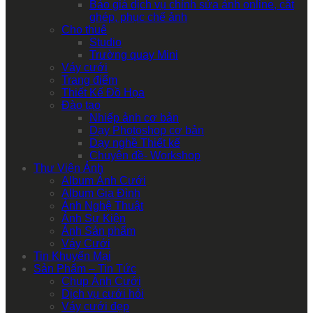
Báo giá dịch vụ chỉnh sửa ảnh online, cắt
ghép, phục chế ảnh
Cho thuê
Studio
Trường quay Mini
Váy cưới
Trang điểm
Thiết Kế Đồ Họa
Đào tạo
Nhiếp ảnh cơ bản
Dạy Photoshop cơ bản
Dạy nghề Thiết kế
Chuyên đề- Workshop
Thư Viện Ảnh
Album Ảnh Cưới
Album Gia Đình
Ảnh Nghệ Thuật
Ảnh Sự Kiện
Ảnh Sản phẩm
Váy Cưới
Tin Khuyến Mại
Sản Phẩm – Tin Tức
Chụp Ảnh Cưới
Dịch vụ cưới hỏi
Váy cưới đẹp