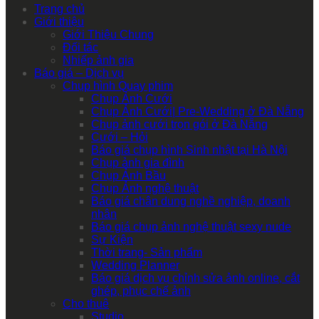
Trang chủ
Giới thiệu
Giới Thiệu Chung
Đối tác
Nhiếp ảnh gia
Báo giá – Dịch vụ
Chụp hình Quay phim
Chụp Ảnh Cưới
Chụp Ảnh Cưới| Pre-Wedding ở Đà Nẵng
Chụp ảnh cưới trọn gói ở Đà Nẵng
Cưới – Hỏi
Báo giá chụp hình Sinh nhật tại Hà Nội
Chụp ảnh gia đình
Chụp Ảnh Bầu
Chụp Ảnh nghệ thuật
Báo giá chân dung nghề nghiệp, doanh
nhân
Báo giá chụp ảnh nghệ thuật sexy nude
Sự Kiện
Thời trang- Sản phẩm
Wedding Planner
Báo giá dịch vụ chỉnh sửa ảnh online, cắt
ghép, phục chế ảnh
Cho thuê
Studio