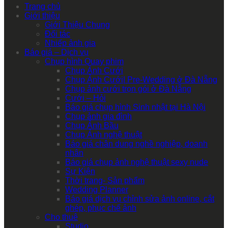
Trang chủ
Giới thiệu
Giới Thiệu Chung
Đối tác
Nhiếp ảnh gia
Báo giá – Dịch vụ
Chụp hình Quay phim
Chụp Ảnh Cưới
Chụp Ảnh Cưới| Pre-Wedding ở Đà Nẵng
Chụp ảnh cưới trọn gói ở Đà Nẵng
Cưới – Hỏi
Báo giá chụp hình Sinh nhật tại Hà Nội
Chụp ảnh gia đình
Chụp Ảnh Bầu
Chụp Ảnh nghệ thuật
Báo giá chân dung nghề nghiệp, doanh
nhân
Báo giá chụp ảnh nghệ thuật sexy nude
Sự Kiện
Thời trang- Sản phẩm
Wedding Planner
Báo giá dịch vụ chỉnh sửa ảnh online, cắt
ghép, phục chế ảnh
Cho thuê
Studio