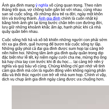
Ảnh gia đình mang
ý nghĩa
vô cùng quan trọng. Theo năm
tháng trôi qua, vợ chồng luôn gắn bó với nhau, cùng nhau
san sẻ cuộc sống, rồi những đứa trẻ ra đời, ngày một khôn
lớn và trưởng thành.
Ảnh gia đình
chính là cuốn nhật ký
bằng hình ảnh ghi lại từng bước chân trên con đường đời,
lưu giữ những khoảnh khắc ấm áp, hạnh phúc khi cả nhà
quây quần bên nhau.
Cuộc sống hối hả và xô bồ khiến những người con phải sớm
rời xa gia đình, quê hương để bươn trải cuộc sống tự lập.
Những giây phút cả đại gia đình được sum họp lại càng trở
nên hiếm hoi. Những tấm ảnh gia đình quây quần trong dịp
đặc biệt như lễ tết, kỷ niệm ngày cưới cha mẹ, mừng thọ ông
bà hay chia tay con trước khi đi du học… lại càng trở nên ý
nghĩa và quý báu vô cùng. Chúng không chỉ gợi nhớ về tình
cảm gia đình mà còn là nguồn động viên không ngừng phấn
đấu và thôi thúc người con trở về nhà sum họp. Chính vì vậy,
dịch vụ chụp ảnh gia đình ngày càng được ưa chuộng hơn.