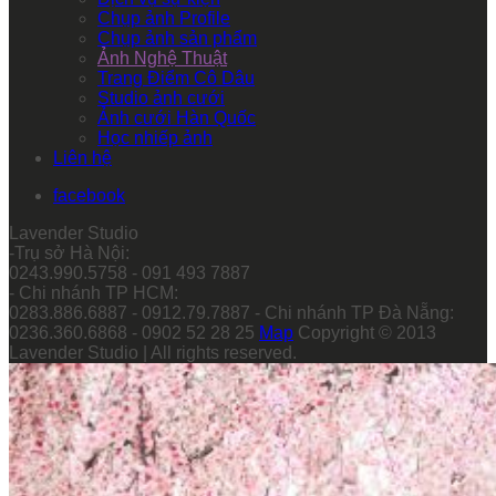
Chụp ảnh Profile
Chụp ảnh sản phẩm
Ảnh Nghệ Thuật
Trang Điểm Cô Dâu
Studio ảnh cưới
Ảnh cưới Hàn Quốc
Học nhiếp ảnh
Liên hệ
facebook
Lavender Studio
-Trụ sở Hà Nội:
0243.990.5758 - 091 493 7887
- Chi nhánh TP HCM:
0283.886.6887 - 0912.79.7887 - Chi nhánh TP Đà Nẵng:
0236.360.6868 - 0902 52 28 25
Map
Copyright © 2013
Lavender Studio | All rights reserved.