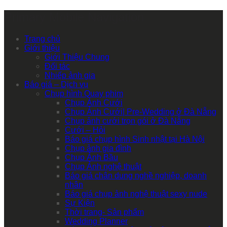
Primary Mobile Navigation
Trang chủ
Giới thiệu
Giới Thiệu Chung
Đối tác
Nhiếp ảnh gia
Báo giá – Dịch vụ
Chụp hình Quay phim
Chụp Ảnh Cưới
Chụp Ảnh Cưới| Pre-Wedding ở Đà Nẵng
Chụp ảnh cưới trọn gói ở Đà Nẵng
Cưới – Hỏi
Báo giá chụp hình Sinh nhật tại Hà Nội
Chụp ảnh gia đình
Chụp Ảnh Bầu
Chụp Ảnh nghệ thuật
Báo giá chân dung nghề nghiệp, doanh
nhân
Báo giá chụp ảnh nghệ thuật sexy nude
Sự Kiện
Thời trang- Sản phẩm
Wedding Planner