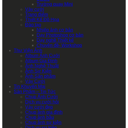
Trường quay Mini
Váy cưới
Trang điểm
Thiết Kế Đồ Họa
Đào tạo
Nhiếp ảnh cơ bản
Dạy Photoshop cơ bản
Dạy nghề Thiết kế
Chuyên đề- Workshop
Thư Viện Ảnh
Album Ảnh Cưới
Album Gia Đình
Ảnh Nghệ Thuật
Ảnh Sự Kiện
Ảnh Sản phẩm
Váy Cưới
Tin Khuyến Mại
Sản Phẩm – Tin Tức
Chụp Ảnh Cưới
Dịch vụ cưới hỏi
Váy cưới đẹp
Chụp ảnh gia đình
Chụp ảnh bầu
Chụp ảnh sự kiện
Dịch vụ sự kiện