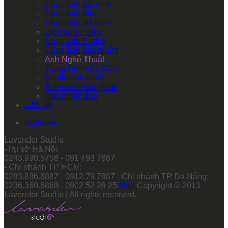
Chụp ảnh gia đình
Chụp ảnh bầu
Chụp ảnh sự kiện
Dịch vụ sự kiện
Chụp ảnh Profile
Chụp ảnh sản phẩm
Ảnh Nghệ Thuật
Trang Điểm Cô Dâu
Studio ảnh cưới
Ảnh cưới Hàn Quốc
Học nhiếp ảnh
Liên hệ
facebook
Lavender Studio
-Trụ sở Hà Nội:
0243.990.5758 - 091 493 7887
- Chi nhánh TP HCM:
0283.886.6887 - 0912.79.7887 - Chi nhánh TP Đà Nẵng:
0236.360.6868 - 0902 52 28 25
Map
Copyright © 2013
Lavender Studio | All rights reserved.