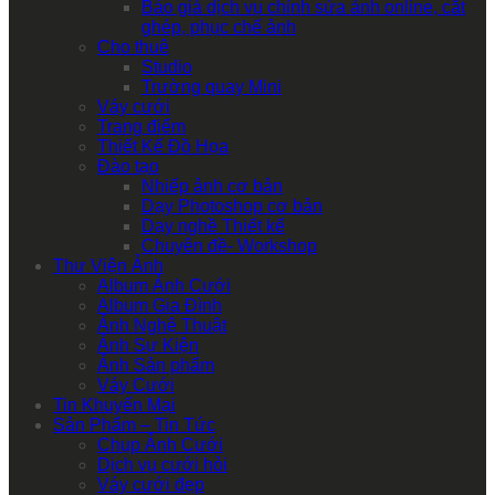
Báo giá dịch vụ chỉnh sửa ảnh online, cắt
ghép, phục chế ảnh
Cho thuê
Studio
Trường quay Mini
Váy cưới
Trang điểm
Thiết Kế Đồ Họa
Đào tạo
Nhiếp ảnh cơ bản
Dạy Photoshop cơ bản
Dạy nghề Thiết kế
Chuyên đề- Workshop
Thư Viện Ảnh
Album Ảnh Cưới
Album Gia Đình
Ảnh Nghệ Thuật
Ảnh Sự Kiện
Ảnh Sản phẩm
Váy Cưới
Tin Khuyến Mại
Sản Phẩm – Tin Tức
Chụp Ảnh Cưới
Dịch vụ cưới hỏi
Váy cưới đẹp