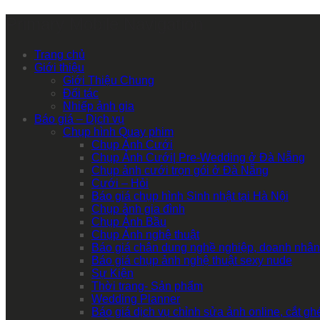
Primary Mobile Navigation
Trang chủ
Giới thiệu
Giới Thiệu Chung
Đối tác
Nhiếp ảnh gia
Báo giá – Dịch vụ
Chụp hình Quay phim
Chụp Ảnh Cưới
Chụp Ảnh Cưới| Pre-Wedding ở Đà Nẵng
Chụp ảnh cưới trọn gói ở Đà Nẵng
Cưới – Hỏi
Báo giá chụp hình Sinh nhật tại Hà Nội
Chụp ảnh gia đình
Chụp Ảnh Bầu
Chụp Ảnh nghệ thuật
Báo giá chân dung nghề nghiệp, doanh nhân
Báo giá chụp ảnh nghệ thuật sexy nude
Sự Kiện
Thời trang- Sản phẩm
Wedding Planner
Báo giá dịch vụ chỉnh sửa ảnh online, cắt g