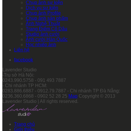
Chụp ảnh sự kiện
Dịch vụ sự kiện
Chụp ảnh Profile
Chụp ảnh sản phẩm
Ảnh Nghệ Thuật
Trang Điểm Cô Dâu
Studio ảnh cưới
Ảnh cưới Hàn Quốc
Học nhiếp ảnh
Liên hệ
facebook
Lavender Studio
-Trụ sở Hà Nội:
0243.990.5758 - 091 493 7887
- Chi nhánh TP HCM:
0283.886.6887 - 0912.79.7887 - Chi nhánh TP Đà Nẵng:
0236.360.6868 - 0902 52 28 25
Map
Copyright © 2013
Lavender Studio | All rights reserved.
Trang chủ
Giới thiệu