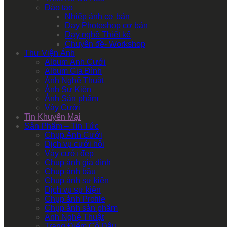
Đào tạo
Nhiếp ảnh cơ bản
Dạy Photoshop cơ bản
Dạy nghề Thiết kế
Chuyên đề- Workshop
Thư Viện Ảnh
Album Ảnh Cưới
Album Gia Đình
Ảnh Nghệ Thuật
Ảnh Sự Kiện
Ảnh Sản phẩm
Váy Cưới
Tin Khuyến Mại
Sản Phẩm – Tin Tức
Chụp Ảnh Cưới
Dịch vụ cưới hỏi
Váy cưới đẹp
Chụp ảnh gia đình
Chụp ảnh bầu
Chụp ảnh sự kiện
Dịch vụ sự kiện
Chụp ảnh Profile
Chụp ảnh sản phẩm
Ảnh Nghệ Thuật
Trang Điểm Cô Dâu