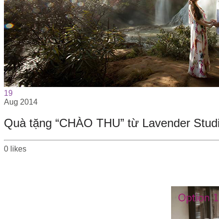
19
Aug
2014
Quà tặng “CHÀO THU” từ Lavender Stud
0
likes