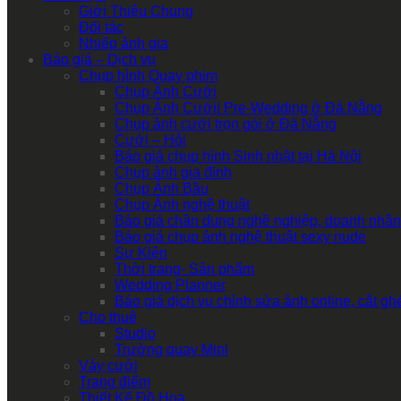
Giới Thiệu Chung
Đối tác
Nhiếp ảnh gia
Báo giá – Dịch vụ
Chụp hình Quay phim
Chụp Ảnh Cưới
Chụp Ảnh Cưới| Pre-Wedding ở Đà Nẵng
Chụp ảnh cưới trọn gói ở Đà Nẵng
Cưới – Hỏi
Báo giá chụp hình Sinh nhật tại Hà Nội
Chụp ảnh gia đình
Chụp Ảnh Bầu
Chụp Ảnh nghệ thuật
Báo giá chân dung nghề nghiệp, doanh nhân
Báo giá chụp ảnh nghệ thuật sexy nude
Sự Kiện
Thời trang- Sản phẩm
Wedding Planner
Báo giá dịch vụ chỉnh sửa ảnh online, cắt g
Cho thuê
Studio
Trường quay Mini
Váy cưới
Trang điểm
Thiết Kế Đồ Họa