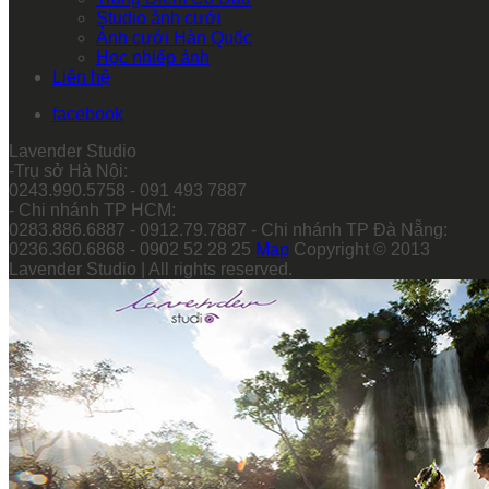
Studio ảnh cưới
Ảnh cưới Hàn Quốc
Học nhiếp ảnh
Liên hệ
facebook
Lavender Studio
-Trụ sở Hà Nội:
0243.990.5758 - 091 493 7887
- Chi nhánh TP HCM:
0283.886.6887 - 0912.79.7887 - Chi nhánh TP Đà Nẵng:
0236.360.6868 - 0902 52 28 25
Map
Copyright © 2013
Lavender Studio | All rights reserved.