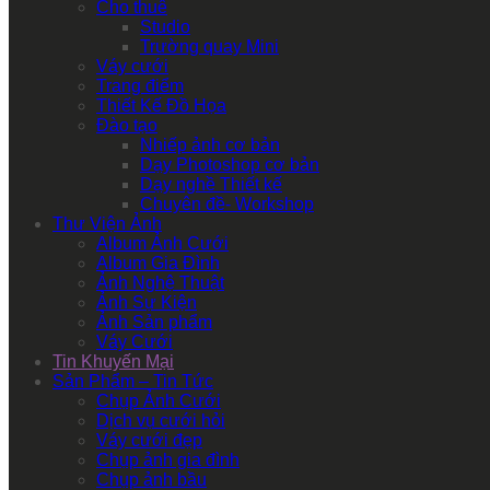
Cho thuê
Studio
Trường quay Mini
Váy cưới
Trang điểm
Thiết Kế Đồ Họa
Đào tạo
Nhiếp ảnh cơ bản
Dạy Photoshop cơ bản
Dạy nghề Thiết kế
Chuyên đề- Workshop
Thư Viện Ảnh
Album Ảnh Cưới
Album Gia Đình
Ảnh Nghệ Thuật
Ảnh Sự Kiện
Ảnh Sản phẩm
Váy Cưới
Tin Khuyến Mại
Sản Phẩm – Tin Tức
Chụp Ảnh Cưới
Dịch vụ cưới hỏi
Váy cưới đẹp
Chụp ảnh gia đình
Chụp ảnh bầu