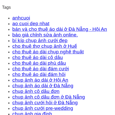
Tags
anhcuoi
ao cuoi dep nhat
bán và cho thuê áo dài ở Đà Nẵng - Hội An
báo giá chỉnh sửa ảnh online.
bí kíp chụp ảnh cưới đẹp
cho thuê thợ chụp ảnh ở Huế
cho thuê áo dài chụp nghệ thuật
cho thuê áo dài cô dâu
cho thuê áo dài phù dâu
cho thuê áo dài đám cưới
cho thuê áo dài đám hỏi
chụp ảnh áo dài ở Hội An
chụp ảnh áo dài ở Đà Nẵng
chụp ảnh cô dâu đơn
chụp ảnh cô dâu đơn ở Đà Nẵng
chụp ảnh cưới hỏi ở Đà Nẵng
chụp ảnh cưới pre-wedding
chụp ảnh gia đình