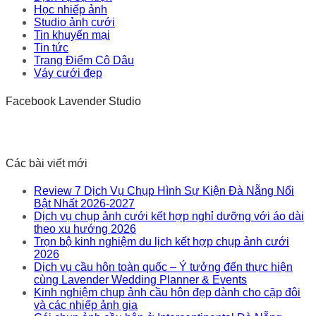
Học nhiếp ảnh
Studio ảnh cưới
Tin khuyến mại
Tin tức
Trang Điểm Cô Dâu
Váy cưới đẹp
Facebook Lavender Studio
Các bài viết mới
Review 7 Dịch Vụ Chụp Hình Sự Kiện Đà Nẵng Nổi
Bật Nhất 2026-2027
Dịch vụ chụp ảnh cưới kết hợp nghỉ dưỡng với áo dài
theo xu hướng 2026
Trọn bộ kinh nghiệm du lịch kết hợp chụp ảnh cưới
2026
Dịch vụ cầu hôn toàn quốc – Ý tưởng đến thực hiện
cùng Lavender Wedding Planner & Events
Kinh nghiệm chụp ảnh cầu hôn đẹp dành cho cặp đôi
và các nhiếp ảnh gia