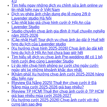
4.0
Tìm hiểu ngay những dịch vụ chỉnh sửa ảnh online uy
tín nhất hiện nay ở Việt Nam
Dịch vụ ghép ảnh chân dung dịp lễ mùng 2/9 ở
Lavender studio Hà Nội
Cập nhật báo giá chụp hình cưới ở Hội An của
Lavender Studio
Studio chuyên chụp ảnh gia đình ở Huế chuyên nghiệp
năm 2025-2026
[Cập nhật Huế] Tour dịch vụ chụp ảnh áo dài ở Huế kết
hợp du lịch của Lavender studio
[Xu hướng chụp hình 2025-2026] Chụp ảnh áo dài kết
hợp du lịch ở Hội An hot chưa bao giờ hết
Tìm hiểu về dịch vụ chụp ảnh Pre-wedding để có 1 bộ
hình cưới đẹp cùng Lavender Studio
Lý do nên chụp hình phóng sự cưới cho ngày cưới-
ngày ghi lại những khoảnh khắc duy nhất.
[Khám phá] Xu hướng chụp ảnh cưới 2025-2026 hàng
đầu hiện nay
[Review Đà Nẵng 2025] Thuê thợ chụp cưới ở Đà
Nẵng mùa cưới 2025-2026 giá bao nhiêu?
[Review TP HCM] Thuê thợ chụp ảnh cưới ở TP HCM
giá bao nhiêu mùa cưới 2026-2027
[Xu hướng cưới 2025-2026] Chụp ảnh cưới với thú
cưng làm sao đẹp