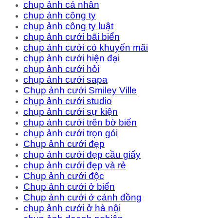
chụp ảnh cá nhân
chụp ảnh công ty
chụp ảnh công ty luật
chụp ảnh cưới bãi biển
chụp ảnh cưới có khuyến mãi
chụp ảnh cưới hiện đại
chụp ảnh cưới hỏi
chụp ảnh cưới sapa
Chụp ảnh cưới Smiley Ville
chụp ảnh cưới studio
chụp ảnh cưới sự kiện
chụp ảnh cưới trên bờ biển
chụp ảnh cưới trọn gói
Chụp ảnh cưới đẹp
chụp ảnh cưới đẹp cầu giấy
chụp ảnh cưới đẹp và rẻ
Chụp ảnh cưới độc
Chụp ảnh cưới ở biển
Chụp ảnh cưới ở cánh đồng
chụp ảnh cưới ở hà nội