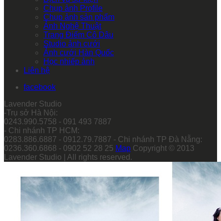
Chụp ảnh Profile
Chụp ảnh sản phẩm
Ảnh Nghệ Thuật
Trang Điểm Cô Dâu
Studio ảnh cưới
Ảnh cưới Hàn Quốc
Học nhiếp ảnh
Liên hệ
facebook
Lavender Studio
-Trụ sở Hà Nội:
0243.990.5758 - 091 493 7887
- Chi nhánh TP HCM:
0283.886.6887 - 0912.79.7887 - Chi nhánh TP Đà Nẵng:
0236.360.6868 - 0902 52 28 25
Map
Copyright © 2013
Lavender Studio | All rights reserved.