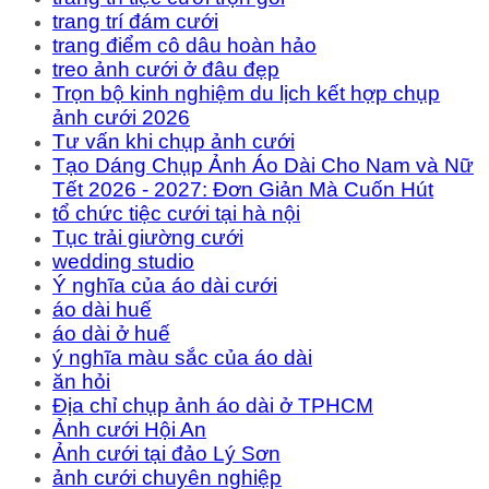
trang trí đám cưới
trang điểm cô dâu hoàn hảo
treo ảnh cưới ở đâu đẹp
Trọn bộ kinh nghiệm du lịch kết hợp chụp
ảnh cưới 2026
Tư vấn khi chụp ảnh cưới
Tạo Dáng Chụp Ảnh Áo Dài Cho Nam và Nữ
Tết 2026 - 2027: Đơn Giản Mà Cuốn Hút
tổ chức tiệc cưới tại hà nội
Tục trải giường cưới
wedding studio
Ý nghĩa của áo dài cưới
áo dài huế
áo dài ở huế
ý nghĩa màu sắc của áo dài
ăn hỏi
Địa chỉ chụp ảnh áo dài ở TPHCM
Ảnh cưới Hội An
Ảnh cưới tại đảo Lý Sơn
ảnh cưới chuyên nghiệp