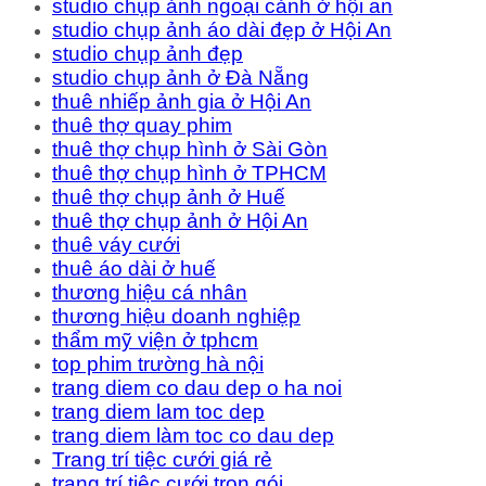
studio chụp ảnh ngoại cảnh ở hội an
studio chụp ảnh áo dài đẹp ở Hội An
studio chụp ảnh đẹp
studio chụp ảnh ở Đà Nẵng
thuê nhiếp ảnh gia ở Hội An
thuê thợ quay phim
thuê thợ chụp hình ở Sài Gòn
thuê thợ chụp hình ở TPHCM
thuê thợ chụp ảnh ở Huế
thuê thợ chụp ảnh ở Hội An
thuê váy cưới
thuê áo dài ở huế
thương hiệu cá nhân
thương hiệu doanh nghiệp
thẩm mỹ viện ở tphcm
top phim trường hà nội
trang diem co dau dep o ha noi
trang diem lam toc dep
trang diem làm toc co dau dep
Trang trí tiệc cưới giá rẻ
trang trí tiệc cưới trọn gói