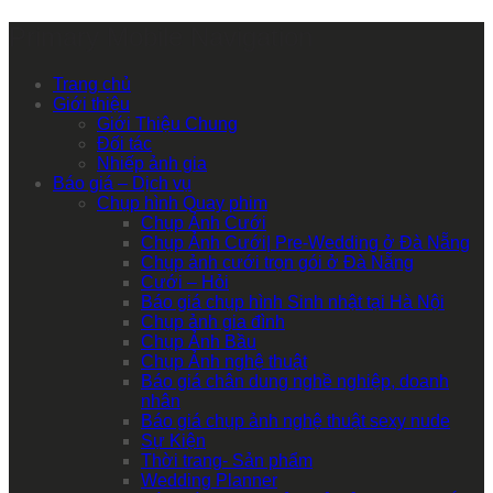
Primary Mobile Navigation
Trang chủ
Giới thiệu
Giới Thiệu Chung
Đối tác
Nhiếp ảnh gia
Báo giá – Dịch vụ
Chụp hình Quay phim
Chụp Ảnh Cưới
Chụp Ảnh Cưới| Pre-Wedding ở Đà Nẵng
Chụp ảnh cưới trọn gói ở Đà Nẵng
Cưới – Hỏi
Báo giá chụp hình Sinh nhật tại Hà Nội
Chụp ảnh gia đình
Chụp Ảnh Bầu
Chụp Ảnh nghệ thuật
Báo giá chân dung nghề nghiệp, doanh
nhân
Báo giá chụp ảnh nghệ thuật sexy nude
Sự Kiện
Thời trang- Sản phẩm
Wedding Planner