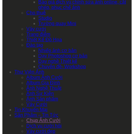
Báo giá dịch vụ chỉnh sửa ảnh online, cắt
ghép, phục chế ảnh
Cho thuê
Studio
Trường quay Mini
Váy cưới
Trang điểm
Thiết Kế Đồ Họa
Đào tạo
Nhiếp ảnh cơ bản
Dạy Photoshop cơ bản
Dạy nghề Thiết kế
Chuyên đề- Workshop
Thư Viện Ảnh
Album Ảnh Cưới
Album Gia Đình
Ảnh Nghệ Thuật
Ảnh Sự Kiện
Ảnh Sản phẩm
Váy Cưới
Tin Khuyến Mại
Sản Phẩm – Tin Tức
Chụp Ảnh Cưới
Dịch vụ cưới hỏi
Váy cưới đẹp