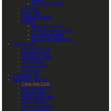
Trường quay Mini
Váy cưới
Trang điểm
Thiết Kế Đồ Họa
Đào tạo
Nhiếp ảnh cơ bản
Dạy Photoshop cơ bản
Dạy nghề Thiết kế
Chuyên đề- Workshop
Thư Viện Ảnh
Album Ảnh Cưới
Album Gia Đình
Ảnh Nghệ Thuật
Ảnh Sự Kiện
Ảnh Sản phẩm
Váy Cưới
Tin Khuyến Mại
Sản Phẩm – Tin Tức
Chụp Ảnh Cưới
Dịch vụ cưới hỏi
Váy cưới đẹp
Chụp ảnh gia đình
Chụp ảnh bầu
Chụp ảnh sự kiện
Dịch vụ sự kiện