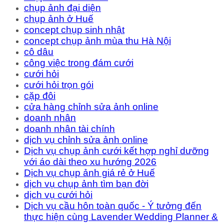
chụp ảnh đại diện
chụp ảnh ở Huế
concept chụp sinh nhật
concept chụp ảnh mùa thu Hà Nội
cô dâu
công việc trong đám cưới
cưới hỏi
cưới hỏi trọn gói
cặp đôi
cửa hàng chỉnh sửa ảnh online
doanh nhân
doanh nhân tài chính
dịch vụ chỉnh sửa ảnh online
Dịch vụ chụp ảnh cưới kết hợp nghỉ dưỡng
với áo dài theo xu hướng 2026
Dịch vụ chụp ảnh giá rẻ ở Huế
dịch vụ chụp ảnh tìm bạn đời
dịch vụ cưới hỏi
Dịch vụ cầu hôn toàn quốc - Ý tưởng đến
thực hiện cùng Lavender Wedding Planner &