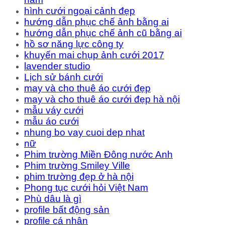
hình cưới ngoại cảnh đẹp
hướng dẫn phục chế ảnh bằng ai
hướng dẫn phục chế ảnh cũ bằng ai
hồ sơ năng lực công ty
khuyến mai chụp ảnh cưới 2017
lavender studio
Lịch sử bánh cưới
may và cho thuê áo cưới đẹp
may và cho thuê áo cưới đẹp hà nội
mẫu váy cưới
mẫu áo cưới
nhung bo vay cuoi dep nhat
nữ
Phim trường Miền Đông nước Anh
Phim trường Smiley Ville
phim trường đẹp ở hà nội
Phong tục cưới hỏi Việt Nam
Phù dâu là gì
profile bất động sản
profile cá nhân