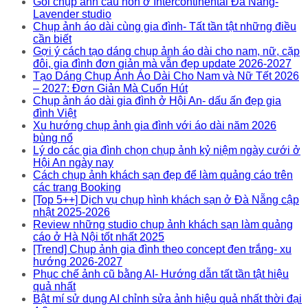
Gói chụp ảnh cầu hôn ở Intercontinental Đà Nẵng-
Lavender studio
Chụp ảnh áo dài cùng gia đình- Tất tần tật những điều
cần biết
Gợi ý cách tạo dáng chụp ảnh áo dài cho nam, nữ, cặp
đôi, gia đình đơn giản mà vẫn đẹp update 2026-2027
Tạo Dáng Chụp Ảnh Áo Dài Cho Nam và Nữ Tết 2026
– 2027: Đơn Giản Mà Cuốn Hút
Chụp ảnh áo dài gia đình ở Hội An- dấu ấn đẹp gia
đình Việt
Xu hướng chụp ảnh gia đình với áo dài năm 2026
bùng nổ
Lý do các gia đình chọn chụp ảnh kỷ niệm ngày cưới ở
Hội An ngày nay
Cách chụp ảnh khách sạn đẹp để làm quảng cáo trên
các trang Booking
[Top 5++] Dịch vụ chụp hình khách sạn ở Đà Nẵng cập
nhật 2025-2026
Review những studio chụp ảnh khách sạn làm quảng
cáo ở Hà Nội tốt nhất 2025
[Trend] Chụp ảnh gia đình theo concept đen trắng- xu
hướng 2026-2027
Phục chế ảnh cũ bằng AI- Hướng dẫn tất tần tật hiệu
quả nhất
Bật mí sử dụng AI chỉnh sửa ảnh hiệu quả nhất thời đại