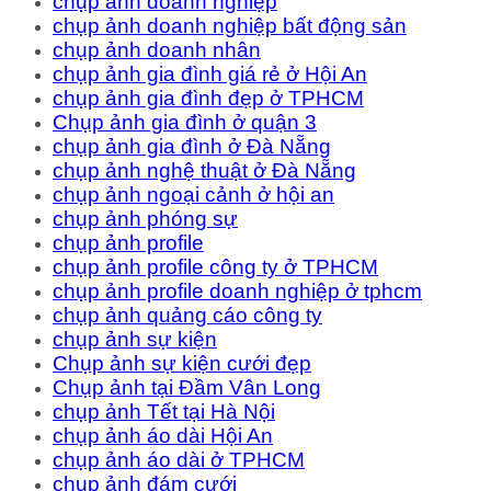
chụp ảnh doanh nghiệp
chụp ảnh doanh nghiệp bất động sản
chụp ảnh doanh nhân
chụp ảnh gia đình giá rẻ ở Hội An
chụp ảnh gia đình đẹp ở TPHCM
Chụp ảnh gia đình ở quận 3
chụp ảnh gia đình ở Đà Nẵng
chụp ảnh nghệ thuật ở Đà Nẵng
chụp ảnh ngoại cảnh ở hội an
chụp ảnh phóng sự
chụp ảnh profile
chụp ảnh profile công ty ở TPHCM
chụp ảnh profile doanh nghiệp ở tphcm
chụp ảnh quảng cáo công ty
chụp ảnh sự kiện
Chụp ảnh sự kiện cưới đẹp
Chụp ảnh tại Đầm Vân Long
chụp ảnh Tết tại Hà Nội
chụp ảnh áo dài Hội An
chụp ảnh áo dài ở TPHCM
chụp ảnh đám cưới