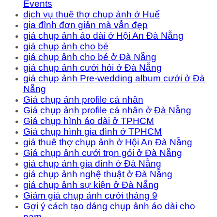
Events
dịch vụ thuê thợ chụp ảnh ở Huế
gia đình đơn giản mà vẫn đẹp
giá chụp ảnh áo dài ở Hội An Đà Nẵng
giá chụp ảnh cho bé
giá chụp ảnh cho bé ở Đà Nẵng
giá chụp ảnh cưới hỏi ở Đà Nẵng
giá chụp ảnh Pre-wedding album cưới ở Đà
Nẵng
Giá chụp ảnh profile cá nhân
Giá chụp ảnh profile cá nhân ở Đà Nẵng
Giá chụp hình áo dài ở TPHCM
Giá chụp hình gia đình ở TPHCM
giá thuê thợ chụp ảnh ở Hội An Đà Nẵng
Giá chụp ảnh cưới trọn gói ở Đà Nẵng
giá chụp ảnh gia đình ở Đà Nẵng
giá chụp ảnh nghệ thuật ở Đà Nẵng
giá chụp ảnh sự kiện ở Đà Nẵng
Giảm giá chụp ảnh cưới tháng 9
Gợi ý cách tạo dáng chụp ảnh áo dài cho
nam