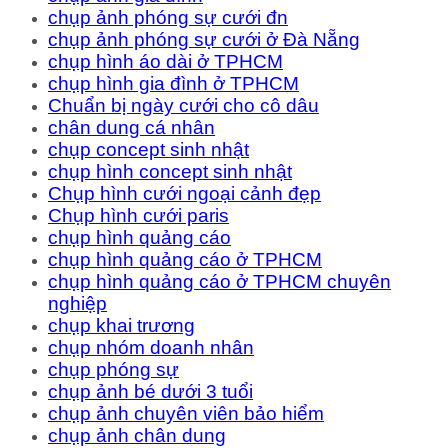
chụp ảnh phóng sự cưới đn
chụp ảnh phóng sự cưới ở Đà Nẵng
chụp hình áo dài ở TPHCM
chụp hình gia đình ở TPHCM
Chuẩn bị ngày cưới cho cô dâu
chân dung cá nhân
chụp concept sinh nhật
chụp hình concept sinh nhật
Chụp hình cưới ngoại cảnh đẹp
Chụp hình cưới paris
chụp hình quảng cáo
chụp hình quảng cáo ở TPHCM
chụp hình quảng cáo ở TPHCM chuyên
nghiệp
chụp khai trương
chụp nhóm doanh nhân
chụp phóng sự
chụp ảnh bé dưới 3 tuổi
chụp ảnh chuyên viên bảo hiểm
chụp ảnh chân dung