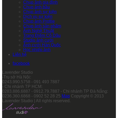
Chụp ảnh gia đình
Chụp ảnh bầu
Chụp ảnh sự kiện
Dịch vụ sự kiện
Chụp ảnh Profile
Chụp ảnh sản phẩm
Ảnh Nghệ Thuật
Trang Điểm Cô Dâu
Studio ảnh cưới
Ảnh cưới Hàn Quốc
Học nhiếp ảnh
Liên hệ
facebook
Lavender Studio
-Trụ sở Hà Nội:
0243.990.5758 - 091 493 7887
- Chi nhánh TP HCM:
0283.886.6887 - 0912.79.7887 - Chi nhánh TP Đà Nẵng:
0236.360.6868 - 0902 52 28 25
Map
Copyright © 2013
Lavender Studio | All rights reserved.