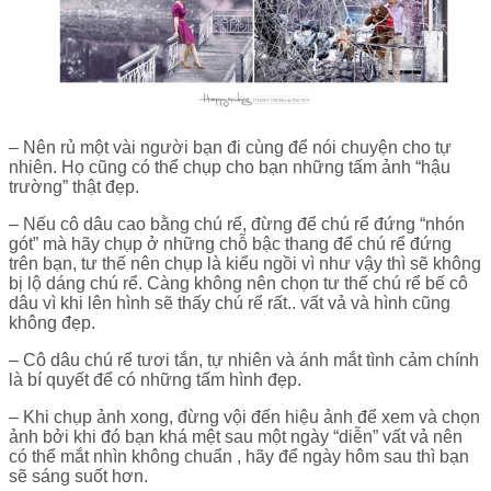
– Nên rủ một vài người bạn đi cùng để nói chuyện cho tự
nhiên. Họ cũng có thể chụp cho bạn những tấm ảnh “hậu
trường” thật đẹp.
– Nếu cô dâu cao bằng chú rể, đừng để chú rể đứng “nhón
gót” mà hãy chụp ở những chỗ bậc thang để chú rể đứng
trên bạn, tư thế nên chụp là kiểu ngồi vì như vậy thì sẽ không
bị lộ dáng chú rể. Càng không nên chọn tư thế chú rể bế cô
dâu vì khi lên hình sẽ thấy chú rể rất.. vất vả và hình cũng
không đẹp.
– Cô dâu chú rể tươi tắn, tự nhiên và ánh mắt tình cảm chính
là bí quyết để có những tấm hình đẹp.
– Khi chụp ảnh xong, đừng vội đến hiệu ảnh để xem và chọn
ảnh bởi khi đó bạn khá mệt sau một ngày “diễn” vất vả nên
có thể mắt nhìn không chuẩn , hãy để ngày hôm sau thì bạn
sẽ sáng suốt hơn.