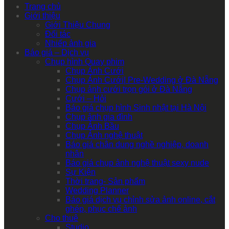
Trang chủ
Giới thiệu
Giới Thiệu Chung
Đối tác
Nhiếp ảnh gia
Báo giá – Dịch vụ
Chụp hình Quay phim
Chụp Ảnh Cưới
Chụp Ảnh Cưới| Pre-Wedding ở Đà Nẵng
Chụp ảnh cưới trọn gói ở Đà Nẵng
Cưới – Hỏi
Báo giá chụp hình Sinh nhật tại Hà Nội
Chụp ảnh gia đình
Chụp Ảnh Bầu
Chụp Ảnh nghệ thuật
Báo giá chân dung nghề nghiệp, doanh
nhân
Báo giá chụp ảnh nghệ thuật sexy nude
Sự Kiện
Thời trang- Sản phẩm
Wedding Planner
Báo giá dịch vụ chỉnh sửa ảnh online, cắt
ghép, phục chế ảnh
Cho thuê
Studio