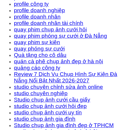
profile công ty
profile doanh nghiệp
profile doanh nhân
profile doanh nhân tài chính
quay phim chụp ảnh cưới hỏi
quay phim phóng sự cưới ở Đà Nẵng
quay phim sự kiện
quay phóng sự cưới
Quà tặng cho cô dâu
quán cà phê chụp ảnh đẹp ở hà nội
quảng cáo công ty
Review 7 Dịch Vụ Chụp Hình Sự Kiện Đà
Nẵng Nổi Bật Nhất 2026-2027
studio chuyên chỉnh sửa ảnh online
studio chuyên nghiệp
Studio chụp ảnh cưới cầu giấy
studio chụp ảnh cưới hỏi đẹp
studio chụp ảnh cưới uy tín
studio chụp ảnh gia đình
Studio chụp ảnh gia đình đẹp ở TPHCM