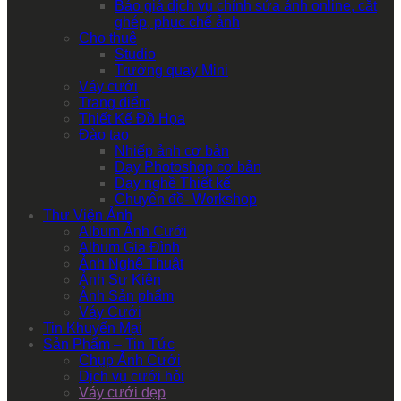
Báo giá dịch vụ chỉnh sửa ảnh online, cắt
ghép, phục chế ảnh
Cho thuê
Studio
Trường quay Mini
Váy cưới
Trang điểm
Thiết Kế Đồ Họa
Đào tạo
Nhiếp ảnh cơ bản
Dạy Photoshop cơ bản
Dạy nghề Thiết kế
Chuyên đề- Workshop
Thư Viện Ảnh
Album Ảnh Cưới
Album Gia Đình
Ảnh Nghệ Thuật
Ảnh Sự Kiện
Ảnh Sản phẩm
Váy Cưới
Tin Khuyến Mại
Sản Phẩm – Tin Tức
Chụp Ảnh Cưới
Dịch vụ cưới hỏi
Váy cưới đẹp