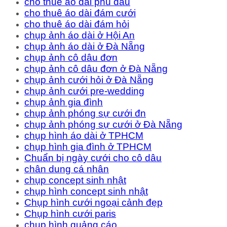
cho thuê áo dài phù dâu
cho thuê áo dài đám cưới
cho thuê áo dài đám hỏi
chụp ảnh áo dài ở Hội An
chụp ảnh áo dài ở Đà Nẵng
chụp ảnh cô dâu đơn
chụp ảnh cô dâu đơn ở Đà Nẵng
chụp ảnh cưới hỏi ở Đà Nẵng
chụp ảnh cưới pre-wedding
chụp ảnh gia đình
chụp ảnh phóng sự cưới đn
chụp ảnh phóng sự cưới ở Đà Nẵng
chụp hình áo dài ở TPHCM
chụp hình gia đình ở TPHCM
Chuẩn bị ngày cưới cho cô dâu
chân dung cá nhân
chụp concept sinh nhật
chụp hình concept sinh nhật
Chụp hình cưới ngoại cảnh đẹp
Chụp hình cưới paris
chụp hình quảng cáo