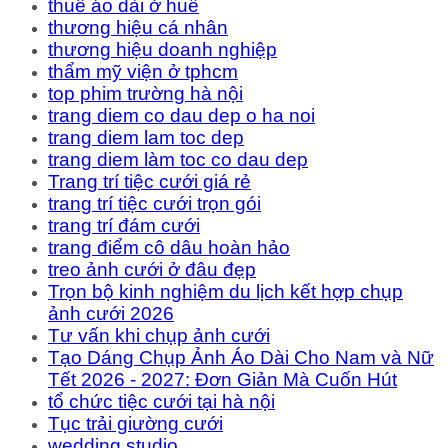
thuê áo dài ở huế
thương hiệu cá nhân
thương hiệu doanh nghiệp
thẩm mỹ viện ở tphcm
top phim trường hà nội
trang diem co dau dep o ha noi
trang diem lam toc dep
trang diem làm toc co dau dep
Trang trí tiệc cưới giá rẻ
trang trí tiệc cưới trọn gói
trang trí đám cưới
trang điểm cô dâu hoàn hảo
treo ảnh cưới ở đâu đẹp
Trọn bộ kinh nghiệm du lịch kết hợp chụp
ảnh cưới 2026
Tư vấn khi chụp ảnh cưới
Tạo Dáng Chụp Ảnh Áo Dài Cho Nam và Nữ
Tết 2026 - 2027: Đơn Giản Mà Cuốn Hút
tổ chức tiệc cưới tại hà nội
Tục trải giường cưới
wedding studio