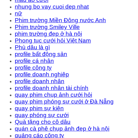
nhung bo vay cuoi dep nhat
nữ
Phim trường Miền Đông nước Anh
Phim trường Smiley Ville
phim trường đẹp ở hà nội
Phong tục cưới hỏi Việt Nam
Phù dâu là gì
profile bất động sản
profile cá nhân
profile công ty
profile doanh nghiệp
profile doanh nhân
profile doanh nhân tài chính
quay phim chụp ảnh cưới hỏi
quay phim phóng sự cưới ở Đà Nẵng
quay phim sự kiện
quay phóng sự cưới
Quà tặng cho cô dâu
quán cà phê chụp ảnh đẹp ở hà nội
quảng cáo công ty