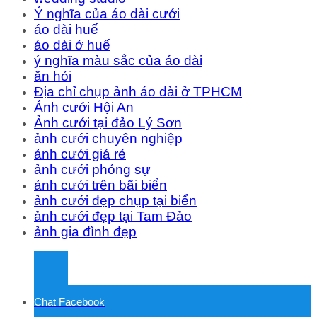
Ý nghĩa của áo dài cưới
áo dài huế
áo dài ở huế
ý nghĩa màu sắc của áo dài
ăn hỏi
Địa chỉ chụp ảnh áo dài ở TPHCM
Ảnh cưới Hội An
Ảnh cưới tại đảo Lý Sơn
ảnh cưới chuyên nghiệp
ảnh cưới giá rẻ
ảnh cưới phóng sự
ảnh cưới trên bãi biển
ảnh cưới đẹp chụp tại biển
ảnh cưới đẹp tại Tam Đảo
ảnh gia đình đẹp
Chat Facebook