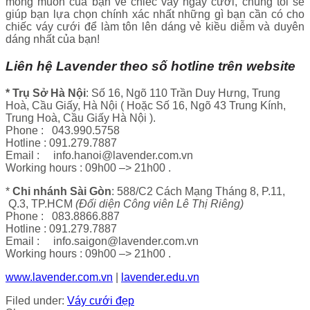
mong muốn của bạn về chiếc váy ngày cưới, chúng tôi sẽ
giúp bạn lựa chọn chính xác nhất những gì bạn cần có cho
chiếc váy cưới để làm tôn lên dáng vẻ kiều diễm và duyên
dáng nhất của bạn!
Liên hệ Lavender theo số hotline trên website
* Trụ Sở Hà Nội
: Số 16, Ngõ 110 Trần Duy Hưng, Trung
Hoà, Cầu Giấy, Hà Nội ( Hoặc Số 16, Ngõ 43 Trung Kính,
Trung Hoà, Cầu Giấy Hà Nội ).
Phone : 043.990.5758
Hotline : 091.279.7887
Email : info.hanoi@lavender.com.vn
Working hours : 09h00 –> 21h00 .
*
Chi nhánh Sài Gòn
: 588/C2 Cách Mạng Tháng 8, P.11,
Q.3, TP.HCM
(Đối diện Công viên Lê Thị Riêng)
Phone : 083.8866.887
Hotline : 091.279.7887
Email : info.saigon@lavender.com.vn
Working hours : 09h00 –> 21h00 .
www.lavender.com.vn
|
lavender.edu.vn
Filed under:
Váy cưới đẹp