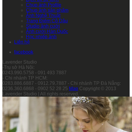
Chụp ảnh Profile
Chụp ảnh sản phẩm
Ảnh Nghệ Thuật
Trang Điểm Cô Dâu
Studio ảnh cưới
Ảnh cưới Hàn Quốc
Học nhiếp ảnh
Liên hệ
facebook
Lavender Studio
-Trụ sở Hà Nội:
0243.990.5758 - 091 493 7887
- Chi nhánh TP HCM:
0283.886.6887 - 0912.79.7887 - Chi nhánh TP Đà Nẵng:
0236.360.6868 - 0902 52 28 25
Map
Copyright © 2013
Lavender Studio | All rights reserved.