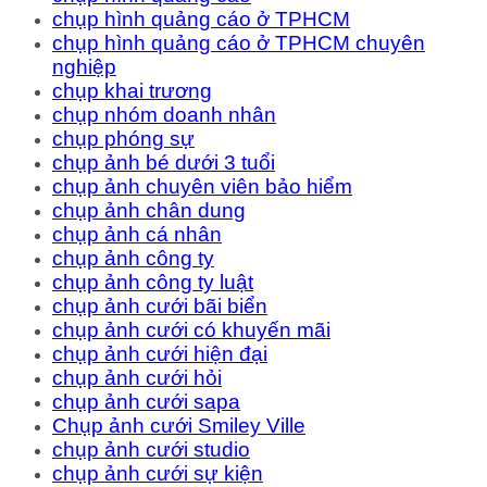
chụp hình quảng cáo ở TPHCM
chụp hình quảng cáo ở TPHCM chuyên
nghiệp
chụp khai trương
chụp nhóm doanh nhân
chụp phóng sự
chụp ảnh bé dưới 3 tuổi
chụp ảnh chuyên viên bảo hiểm
chụp ảnh chân dung
chụp ảnh cá nhân
chụp ảnh công ty
chụp ảnh công ty luật
chụp ảnh cưới bãi biển
chụp ảnh cưới có khuyến mãi
chụp ảnh cưới hiện đại
chụp ảnh cưới hỏi
chụp ảnh cưới sapa
Chụp ảnh cưới Smiley Ville
chụp ảnh cưới studio
chụp ảnh cưới sự kiện