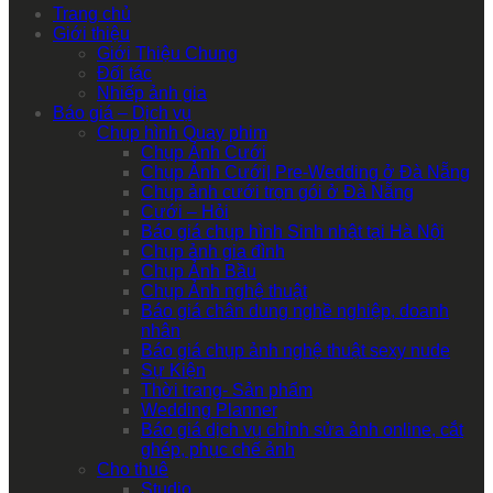
Trang chủ
Giới thiệu
Giới Thiệu Chung
Đối tác
Nhiếp ảnh gia
Báo giá – Dịch vụ
Chụp hình Quay phim
Chụp Ảnh Cưới
Chụp Ảnh Cưới| Pre-Wedding ở Đà Nẵng
Chụp ảnh cưới trọn gói ở Đà Nẵng
Cưới – Hỏi
Báo giá chụp hình Sinh nhật tại Hà Nội
Chụp ảnh gia đình
Chụp Ảnh Bầu
Chụp Ảnh nghệ thuật
Báo giá chân dung nghề nghiệp, doanh
nhân
Báo giá chụp ảnh nghệ thuật sexy nude
Sự Kiện
Thời trang- Sản phẩm
Wedding Planner
Báo giá dịch vụ chỉnh sửa ảnh online, cắt
ghép, phục chế ảnh
Cho thuê
Studio