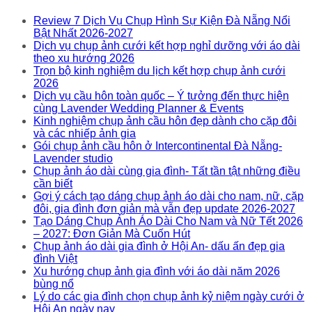
Review 7 Dịch Vụ Chụp Hình Sự Kiện Đà Nẵng Nổi
Bật Nhất 2026-2027
Dịch vụ chụp ảnh cưới kết hợp nghỉ dưỡng với áo dài
theo xu hướng 2026
Trọn bộ kinh nghiệm du lịch kết hợp chụp ảnh cưới
2026
Dịch vụ cầu hôn toàn quốc – Ý tưởng đến thực hiện
cùng Lavender Wedding Planner & Events
Kinh nghiệm chụp ảnh cầu hôn đẹp dành cho cặp đôi
và các nhiếp ảnh gia
Gói chụp ảnh cầu hôn ở Intercontinental Đà Nẵng-
Lavender studio
Chụp ảnh áo dài cùng gia đình- Tất tần tật những điều
cần biết
Gợi ý cách tạo dáng chụp ảnh áo dài cho nam, nữ, cặp
đôi, gia đình đơn giản mà vẫn đẹp update 2026-2027
Tạo Dáng Chụp Ảnh Áo Dài Cho Nam và Nữ Tết 2026
– 2027: Đơn Giản Mà Cuốn Hút
Chụp ảnh áo dài gia đình ở Hội An- dấu ấn đẹp gia
đình Việt
Xu hướng chụp ảnh gia đình với áo dài năm 2026
bùng nổ
Lý do các gia đình chọn chụp ảnh kỷ niệm ngày cưới ở
Hội An ngày nay