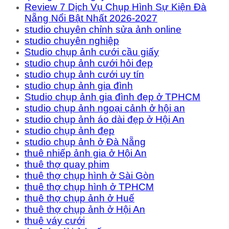
Review 7 Dịch Vụ Chụp Hình Sự Kiện Đà
Nẵng Nổi Bật Nhất 2026-2027
studio chuyên chỉnh sửa ảnh online
studio chuyên nghiệp
Studio chụp ảnh cưới cầu giấy
studio chụp ảnh cưới hỏi đẹp
studio chụp ảnh cưới uy tín
studio chụp ảnh gia đình
Studio chụp ảnh gia đình đẹp ở TPHCM
studio chụp ảnh ngoại cảnh ở hội an
studio chụp ảnh áo dài đẹp ở Hội An
studio chụp ảnh đẹp
studio chụp ảnh ở Đà Nẵng
thuê nhiếp ảnh gia ở Hội An
thuê thợ quay phim
thuê thợ chụp hình ở Sài Gòn
thuê thợ chụp hình ở TPHCM
thuê thợ chụp ảnh ở Huế
thuê thợ chụp ảnh ở Hội An
thuê váy cưới