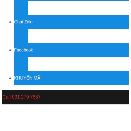
Chat Zalo
Facebook
KHUYẾN MÃI
Call 091 279 7887