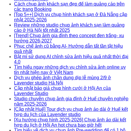
Cách chụp ảnh khách sạn đẹp để làm quảng cáo trên
các trang Booking
[Top 5++] Dịch vụ chụp hình khách sạn ở Đà Nẵng cập
nhật 2025-2026
Review những studio chụp ảnh khách sạn làm quảng
cáo ở Hà Nội tốt nhất 2025
[Trend] Chụp ảnh gia đình theo concept đen trắng- xu
hướng 2026-2027
Phục chế ảnh cũ bằng AI- Hướng dẫn tất tần tật hiệu
quả nhất
Bật mí sử dụng AI chỉnh sửa ảnh hiệu quả nhất thời đại
4.0
Tìm hiểu ngay những dịch vụ chỉnh sửa ảnh online uy
tín nhất hiện nay ở Việt Nam
Dịch vụ ghép ảnh chân dung dịp lễ mùng 2/9 ở
Lavender studio Hà Nội
Cập nhật báo giá chụp hình cưới ở Hội An của
Lavender Studio
Studio chuyên chụp ảnh gia đình ở Huế chuyên nghiệp
năm 2025-2026
[Cập nhật Huế] Tour dịch vụ chụp ảnh áo dài ở Huế kết
hợp du lịch của Lavender studio
[Xu hướng chụp hình 2025-2026] Chụp ảnh áo dài kết
hợp du lịch ở Hội An hot chưa bao giờ hết
Tìm hiểu về dịch vụ chụp ảnh Pre-wedding để có 1 bộ