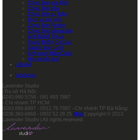
Chụp ảnh gia đình
Chụp ảnh bầu
Chụp ảnh sự kiện
Dịch vụ sự kiện
Chụp ảnh Profile
Chụp ảnh sản phẩm
Ảnh Nghệ Thuật
Trang Điểm Cô Dâu
Studio ảnh cưới
Ảnh cưới Hàn Quốc
Học nhiếp ảnh
Liên hệ
facebook
Lavender Studio
-Trụ sở Hà Nội:
0243.990.5758 - 091 493 7887
- Chi nhánh TP HCM:
0283.886.6887 - 0912.79.7887 - Chi nhánh TP Đà Nẵng:
0236.360.6868 - 0902 52 28 25
Map
Copyright © 2013
Lavender Studio | All rights reserved.