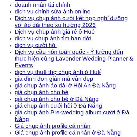
doanh nhân tài chính
dịch vụ chỉnh sửa ảnh online
Dịch vụ chụp ảnh cưới kết hợp nghỉ dưỡng
với áo dài theo xu hướng 2026
Dịch vụ chụp ảnh giá rẻ ở Huế
dịch vụ chụp ảnh tìm bạn đời
dịch vụ cưới hỏi
Dịch vụ cầu hôn toàn quốc - Ý tưởng đến
thực hiện cùng Lavender Wedding Planner &
Events
dịch vụ thuê thợ chụp ảnh ở Huế
gia đình đơn giản mà vẫn đẹp
giá chụp ảnh áo dài ở Hội An Đà Nẵng
giá chụp ảnh cho bé
giá chụp ảnh cho bé ở Đà Nẵng
giá chụp ảnh cưới hỏi ở Đà Nẵng
giá chụp ảnh Pre-wedding album cưới ở Đà
Nẵng
Giá chụp ảnh profile cá nhân
Giá chụp ảnh profile cá nhân ở Đà Nẵng