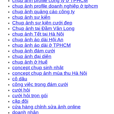
chụp ảnh profile công ty ở TPHCM
chụp ảnh profile doanh nghiệp ở tphcm
chụp ảnh quảng cáo công ty
chụp ảnh sự kiện
Chụp ảnh sự kiện cưới đẹp
Chụp ảnh tại Đầm Vân Long
chụp ảnh Tết tại Hà Nội
chụp ảnh áo dài Hội An
chụp ảnh áo dài ở TPHCM
chụp ảnh đám cưới
chụp ảnh đại diện
chụp ảnh ở Huế
concept chụp sinh nhật
concept chụp ảnh mùa thu Hà Nội
cô dâu
công việc trong đám cưới
cưới hỏi
cưới hỏi trọn gói
cặp đôi
cửa hàng chỉnh sửa ảnh online
doanh nhân