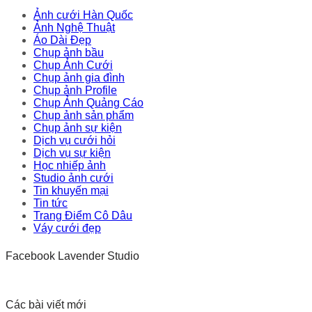
Ảnh cưới Hàn Quốc
Ảnh Nghệ Thuật
Áo Dài Đẹp
Chụp ảnh bầu
Chụp Ảnh Cưới
Chụp ảnh gia đình
Chụp ảnh Profile
Chụp Ảnh Quảng Cáo
Chụp ảnh sản phẩm
Chụp ảnh sự kiện
Dịch vụ cưới hỏi
Dịch vụ sự kiện
Học nhiếp ảnh
Studio ảnh cưới
Tin khuyến mại
Tin tức
Trang Điểm Cô Dâu
Váy cưới đẹp
Facebook Lavender Studio
Các bài viết mới