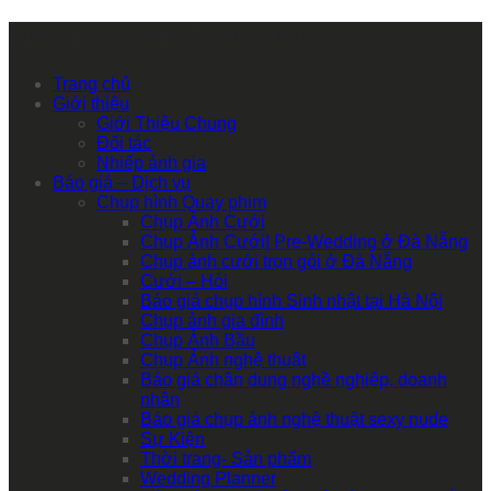
Primary Mobile Navigation
Trang chủ
Giới thiệu
Giới Thiệu Chung
Đối tác
Nhiếp ảnh gia
Báo giá – Dịch vụ
Chụp hình Quay phim
Chụp Ảnh Cưới
Chụp Ảnh Cưới| Pre-Wedding ở Đà Nẵng
Chụp ảnh cưới trọn gói ở Đà Nẵng
Cưới – Hỏi
Báo giá chụp hình Sinh nhật tại Hà Nội
Chụp ảnh gia đình
Chụp Ảnh Bầu
Chụp Ảnh nghệ thuật
Báo giá chân dung nghề nghiệp, doanh
nhân
Báo giá chụp ảnh nghệ thuật sexy nude
Sự Kiện
Thời trang- Sản phẩm
Wedding Planner