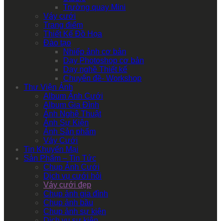
Trường quay Mini
Váy cưới
Trang điểm
Thiết Kế Đồ Họa
Đào tạo
Nhiếp ảnh cơ bản
Dạy Photoshop cơ bản
Dạy nghề Thiết kế
Chuyên đề- Workshop
Thư Viện Ảnh
Album Ảnh Cưới
Album Gia Đình
Ảnh Nghệ Thuật
Ảnh Sự Kiện
Ảnh Sản phẩm
Váy Cưới
Tin Khuyến Mại
Sản Phẩm – Tin Tức
Chụp Ảnh Cưới
Dịch vụ cưới hỏi
Váy cưới đẹp
Chụp ảnh gia đình
Chụp ảnh bầu
Chụp ảnh sự kiện
Dịch vụ sự kiện