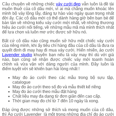
Câu chuyện về những chiếc
váy cưới đẹp
vẫn luôn là đề tài
muôn thuở của cô dâu mới, vì ai mà chẳng muốn khoác lên
mình bộ váy lộng lẫy, đáng tự hào vào ngày quan trọng nhất
đời ấy. Các cô dâu mới có thể dành hàng giờ bên bạn bè để
bàn tán về những kiểu váy cưới mới nhất, về những thương
hiệu áo cưới nổi tiếng, về những mẫu mã mà mình thích nhất
để lựa chọn và luôn mơ ước được sở hữu nó.
Bất cứ cô dâu nào cũng muốn sở hữu một chiếc váy cưới
của riêng mình, khi ấy tiêu chí hàng đầu của cô dâu là đưa ra
quyết định đi may hay đi mua váy cưới. Hiển nhiên, áo cưới
Lavender studio
khuyên bạn nếu là váy may thì dù với giá
nào, bạn cũng sẽ nhận được chiếc váy mới toanh hoàn
chỉnh và vừa vặn với dáng người của mình. Đây luôn là
điểm tuyệt vời sẽ khiến bạn hài lòng nhất !
May đo áo cưới theo các mẫu trong bộ sựu tập,
catalogue
May đo áo cưới theo số đo và mẫu thiết kế riêng
May đo áo cưới theo mẫu đặt hàng
Chất liệu may đa dạng từ đơn giản đến cao cấp.
Thời gian may đo chỉ từ 7 đến 10 ngày là xong.
Đáp ứng được những sở thích và mong muốn của cô dâu,
thì Áo cưới Lavender là một trong những địa chỉ đo áo cưới