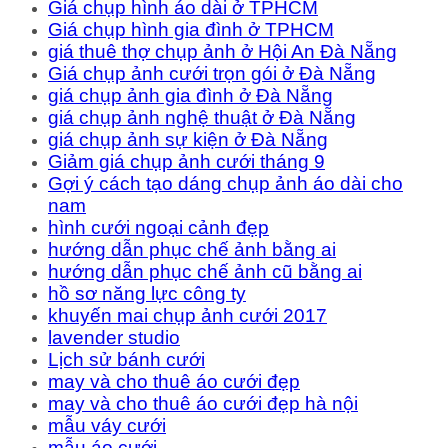
Giá chụp hình áo dài ở TPHCM
Giá chụp hình gia đình ở TPHCM
giá thuê thợ chụp ảnh ở Hội An Đà Nẵng
Giá chụp ảnh cưới trọn gói ở Đà Nẵng
giá chụp ảnh gia đình ở Đà Nẵng
giá chụp ảnh nghệ thuật ở Đà Nẵng
giá chụp ảnh sự kiện ở Đà Nẵng
Giảm giá chụp ảnh cưới tháng 9
Gợi ý cách tạo dáng chụp ảnh áo dài cho
nam
hình cưới ngoại cảnh đẹp
hướng dẫn phục chế ảnh bằng ai
hướng dẫn phục chế ảnh cũ bằng ai
hồ sơ năng lực công ty
khuyến mai chụp ảnh cưới 2017
lavender studio
Lịch sử bánh cưới
may và cho thuê áo cưới đẹp
may và cho thuê áo cưới đẹp hà nội
mẫu váy cưới
mẫu áo cưới