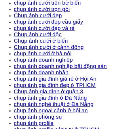
chụp ảnh cưới trên bờ biển
chụp ảnh cưới trọn gói
Chụp ảnh cưới đẹp
chụp ảnh cưới đẹp cầu giấy
chụp ảnh cưới đẹp và rẻ
Chụp ảnh cưới độc
Chụp ảnh cưới ở biển
Chụp ảnh cưới ở cánh đồng
chụp ảnh cưới ở hà nội
chụp ảnh doanh nghiệp
chụp ảnh doanh nghiệp bất động sản
chụp ảnh doanh nhân
chụp ảnh gia đình giá rẻ ở Hội An
chụp ảnh gia đình đẹp ở TPHCM
Chụp ảnh gia đình ở quận 3
chụp ảnh gia đình ở Đà Nẵng
chụp ảnh nghệ thuật ở Đà Nẵng
chụp ảnh ngoại cảnh ở hội an
chụp ảnh phóng sự
chụp ảnh profile