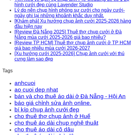
hình cưới đẹp cùng Lavender Studio
Lý do nên chụp hình phóng sự cưới cho ngày cưới-
ngày ghi lại những khoảnh khắc duy nhất.
[Khám phá] Xu hướng chụp ảnh cưới 2025-2026 hàng
đầu hiện nay
[Review Đà Nẵng 2025] Thuê thợ chụp cưới ở Đà
Nẵng mùa cưới 2025-2026 giá bao nhiêu?
[Review TP HCM] Thuê thợ chụp ảnh cưới ở TP HCM
giá bao nhiêu mùa cưới 2026-2027
[Xu hướng cưới 2025-2026] Chụp ảnh cưới với thú
cưng làm sao đẹp
Tags
anhcuoi
ao cuoi dep nhat
bán và cho thuê áo dài ở Đà Nẵng - Hội An
báo giá chỉnh sửa ảnh online.
bí kíp chụp ảnh cưới đẹp
cho thuê thợ chụp ảnh ở Huế
cho thuê áo dài chụp nghệ thuật
cho thuê áo dài cô dâu