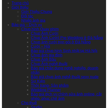
Trang chủ
Giới thiệu
Giới Thiệu Chung
Đối tác
Nhiếp ảnh gia
Báo giá – Dịch vụ
Chụp hình Quay phim
Chụp Ảnh Cưới
Chụp Ảnh Cưới| Pre-Wedding ở Đà Nẵng
Chụp ảnh cưới trọn gói ở Đà Nẵng
Cưới – Hỏi
Báo giá chụp hình Sinh nhật tại Hà Nội
Chụp ảnh gia đình
Chụp Ảnh Bầu
Chụp Ảnh nghệ thuật
Báo giá chân dung nghề nghiệp, doanh
nhân
Báo giá chụp ảnh nghệ thuật sexy nude
Sự Kiện
Thời trang- Sản phẩm
Wedding Planner
Báo giá dịch vụ chỉnh sửa ảnh online, cắt
ghép, phục chế ảnh
Cho thuê
Studio