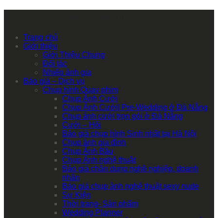
Primary Mobile Navigation
Trang chủ
Giới thiệu
Giới Thiệu Chung
Đối tác
Nhiếp ảnh gia
Báo giá – Dịch vụ
Chụp hình Quay phim
Chụp Ảnh Cưới
Chụp Ảnh Cưới| Pre-Wedding ở Đà Nẵng
Chụp ảnh cưới trọn gói ở Đà Nẵng
Cưới – Hỏi
Báo giá chụp hình Sinh nhật tại Hà Nội
Chụp ảnh gia đình
Chụp Ảnh Bầu
Chụp Ảnh nghệ thuật
Báo giá chân dung nghề nghiệp, doanh
nhân
Báo giá chụp ảnh nghệ thuật sexy nude
Sự Kiện
Thời trang- Sản phẩm
Wedding Planner