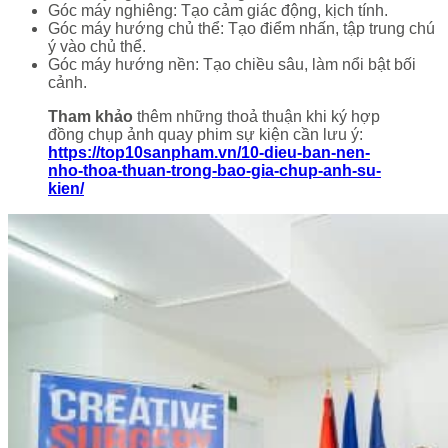
Góc máy nghiêng: Tạo cảm giác động, kịch tính.
Góc máy hướng chủ thể: Tạo điểm nhấn, tập trung chú
ý vào chủ thể.
Góc máy hướng nền: Tạo chiều sâu, làm nổi bật bối
cảnh.
Tham khảo
thêm những thoả thuận khi ký hợp
đồng chụp ảnh quay phim sự kiện cần lưu ý:
https://top10sanpham.vn/10-dieu-ban-nen-
nho-thoa-thuan-trong-bao-gia-chup-anh-su-
kien/