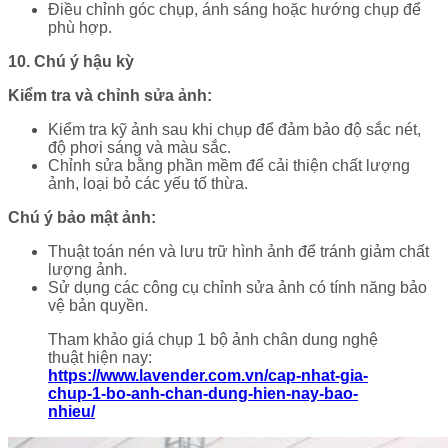
Điều chỉnh góc chụp, ánh sáng hoặc hướng chụp để
phù hợp.
10. Chú ý hậu kỳ
Kiểm tra và chỉnh sửa ảnh:
Kiểm tra kỹ ảnh sau khi chụp để đảm bảo độ sắc nét,
độ phơi sáng và màu sắc.
Chỉnh sửa bằng phần mềm để cải thiện chất lượng
ảnh, loại bỏ các yếu tố thừa.
Chú ý bảo mật ảnh:
Thuật toán nén và lưu trữ hình ảnh để tránh giảm chất
lượng ảnh.
Sử dụng các công cụ chỉnh sửa ảnh có tính năng bảo
vệ bản quyền.
Tham khảo giá chụp 1 bộ ảnh chân dung nghệ
thuật hiện nay:
https://www.lavender.com.vn/cap-nhat-gia-
chup-1-bo-anh-chan-dung-hien-nay-bao-
nhieu/