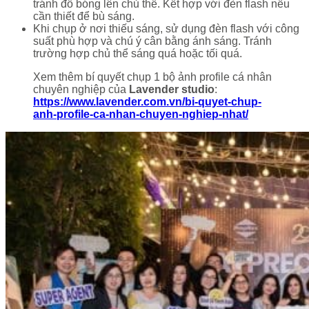
tránh đổ bóng lên chủ thể. Kết hợp với đèn flash nếu
cần thiết để bù sáng.
Khi chụp ở nơi thiếu sáng, sử dụng đèn flash với công
suất phù hợp và chú ý cân bằng ánh sáng. Tránh
trường hợp chủ thể sáng quá hoặc tối quá.
Xem thêm bí quyết chụp 1 bộ ảnh profile cá nhân
chuyên nghiệp của
Lavender studio
:
https://www.lavender.com.vn/bi-quyet-chup-
anh-profile-ca-nhan-chuyen-nghiep-nhat/