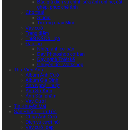
Báo giá dịch vụ chỉnh sửa ảnh online, cắt
ghép, phục chế ảnh
Cho thuê
Studio
Trường quay Mini
Váy cưới
Trang điểm
Thiết Kế Đồ Họa
Đào tạo
Nhiếp ảnh cơ bản
Dạy Photoshop cơ bản
Dạy nghề Thiết kế
Chuyên đề- Workshop
Thư Viện Ảnh
Album Ảnh Cưới
Album Gia Đình
Ảnh Nghệ Thuật
Ảnh Sự Kiện
Ảnh Sản phẩm
Váy Cưới
Tin Khuyến Mại
Sản Phẩm – Tin Tức
Chụp Ảnh Cưới
Dịch vụ cưới hỏi
Váy cưới đẹp