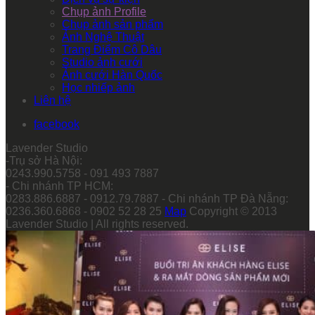
Chụp ảnh Profile
Chụp ảnh sản phẩm
Ảnh Nghệ Thuật
Trang Điểm Cô Dâu
Studio ảnh cưới
Ảnh cưới Hàn Quốc
Học nhiếp ảnh
Liên hệ
facebook
Lavender Studio
-Trụ sở Hà Nội:
0243.990.5758 - 091 493 7887
- Chi nhánh TP HCM:
0283.886.6887 - 0912.79.7887 - Chi nhánh TP Đà Nẵng:
0236.360.6868 - 0902 52 28 25
Map
Copyright © 2013
Lavender Studio | All rights reserved.