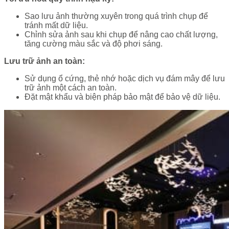
Sao lưu ảnh thường xuyên trong quá trình chụp để
tránh mất dữ liệu.
Chỉnh sửa ảnh sau khi chụp để nâng cao chất lượng,
tăng cường màu sắc và độ phơi sáng.
Lưu trữ ảnh an toàn:
Sử dụng ổ cứng, thẻ nhớ hoặc dịch vụ đám mây để lưu
trữ ảnh một cách an toàn.
Đặt mật khẩu và biện pháp bảo mật để bảo vệ dữ liệu.