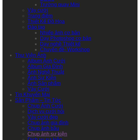
Trường quay Mini
Váy cưới
Trang điểm
Thiết Kế Đồ Họa
Đào tạo
Nhiếp ảnh cơ bản
Dạy Photoshop cơ bản
Dạy nghề Thiết kế
Chuyên đề- Workshop
Thư Viện Ảnh
Album Ảnh Cưới
Album Gia Đình
Ảnh Nghệ Thuật
Ảnh Sự Kiện
Ảnh Sản phẩm
Váy Cưới
Tin Khuyến Mại
Sản Phẩm – Tin Tức
Chụp Ảnh Cưới
Dịch vụ cưới hỏi
Váy cưới đẹp
Chụp ảnh gia đình
Chụp ảnh bầu
Chụp ảnh sự kiện
Dịch vụ sự kiện