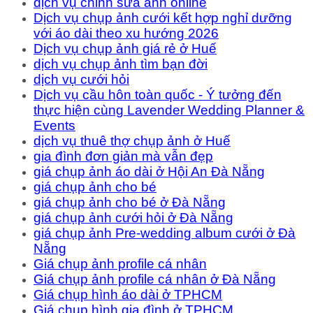
dịch vụ chỉnh sửa ảnh online
Dịch vụ chụp ảnh cưới kết hợp nghỉ dưỡng
với áo dài theo xu hướng 2026
Dịch vụ chụp ảnh giá rẻ ở Huế
dịch vụ chụp ảnh tìm bạn đời
dịch vụ cưới hỏi
Dịch vụ cầu hôn toàn quốc - Ý tưởng đến
thực hiện cùng Lavender Wedding Planner &
Events
dịch vụ thuê thợ chụp ảnh ở Huế
gia đình đơn giản mà vẫn đẹp
giá chụp ảnh áo dài ở Hội An Đà Nẵng
giá chụp ảnh cho bé
giá chụp ảnh cho bé ở Đà Nẵng
giá chụp ảnh cưới hỏi ở Đà Nẵng
giá chụp ảnh Pre-wedding album cưới ở Đà
Nẵng
Giá chụp ảnh profile cá nhân
Giá chụp ảnh profile cá nhân ở Đà Nẵng
Giá chụp hình áo dài ở TPHCM
Giá chụp hình gia đình ở TPHCM