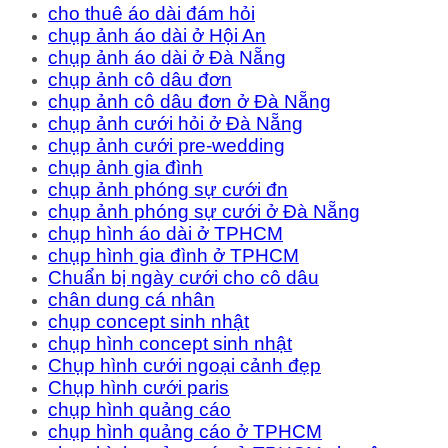
cho thuê áo dài đám hỏi
chụp ảnh áo dài ở Hội An
chụp ảnh áo dài ở Đà Nẵng
chụp ảnh cô dâu đơn
chụp ảnh cô dâu đơn ở Đà Nẵng
chụp ảnh cưới hỏi ở Đà Nẵng
chụp ảnh cưới pre-wedding
chụp ảnh gia đình
chụp ảnh phóng sự cưới đn
chụp ảnh phóng sự cưới ở Đà Nẵng
chụp hình áo dài ở TPHCM
chụp hình gia đình ở TPHCM
Chuẩn bị ngày cưới cho cô dâu
chân dung cá nhân
chụp concept sinh nhật
chụp hình concept sinh nhật
Chụp hình cưới ngoại cảnh đẹp
Chụp hình cưới paris
chụp hình quảng cáo
chụp hình quảng cáo ở TPHCM