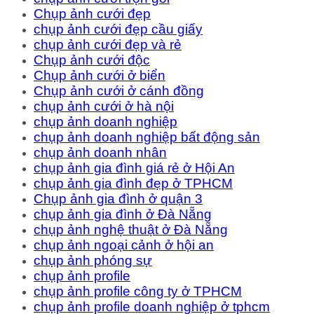
Chụp ảnh cưới đẹp
chụp ảnh cưới đẹp cầu giấy
chụp ảnh cưới đẹp và rẻ
Chụp ảnh cưới độc
Chụp ảnh cưới ở biển
Chụp ảnh cưới ở cánh đồng
chụp ảnh cưới ở hà nội
chụp ảnh doanh nghiệp
chụp ảnh doanh nghiệp bất động sản
chụp ảnh doanh nhân
chụp ảnh gia đình giá rẻ ở Hội An
chụp ảnh gia đình đẹp ở TPHCM
Chụp ảnh gia đình ở quận 3
chụp ảnh gia đình ở Đà Nẵng
chụp ảnh nghệ thuật ở Đà Nẵng
chụp ảnh ngoại cảnh ở hội an
chụp ảnh phóng sự
chụp ảnh profile
chụp ảnh profile công ty ở TPHCM
chụp ảnh profile doanh nghiệp ở tphcm