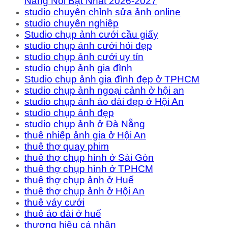
Nẵng Nổi Bật Nhất 2026-2027
studio chuyên chỉnh sửa ảnh online
studio chuyên nghiệp
Studio chụp ảnh cưới cầu giấy
studio chụp ảnh cưới hỏi đẹp
studio chụp ảnh cưới uy tín
studio chụp ảnh gia đình
Studio chụp ảnh gia đình đẹp ở TPHCM
studio chụp ảnh ngoại cảnh ở hội an
studio chụp ảnh áo dài đẹp ở Hội An
studio chụp ảnh đẹp
studio chụp ảnh ở Đà Nẵng
thuê nhiếp ảnh gia ở Hội An
thuê thợ quay phim
thuê thợ chụp hình ở Sài Gòn
thuê thợ chụp hình ở TPHCM
thuê thợ chụp ảnh ở Huế
thuê thợ chụp ảnh ở Hội An
thuê váy cưới
thuê áo dài ở huế
thương hiệu cá nhân