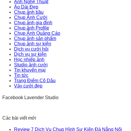
Ảnh Nghệ Thuật
Áo Dài Đẹp
Chụp ảnh bầu
Chụp Ảnh Cưới
Chụp ảnh gia đình
Chụp ảnh Profile
Chụp Ảnh Quảng Cáo
Chụp ảnh sản phẩm
Chụp ảnh sự kiện
Dịch vụ cưới hỏi
Dịch vụ sự kiện
Học nhiếp ảnh
Studio ảnh cưới
Tin khuyến mại
Tin tức
Trang Điểm Cô Dâu
Váy cưới đẹp
Facebook Lavender Studio
Các bài viết mới
Review 7 Dịch Vụ Chụp Hình Sự Kiện Đà Nẵng Nổi