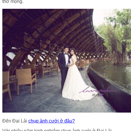
thơ mộng.
Đến Đại Lải
chụp ảnh cưới ở đâu?
Với nhiều năm kinh nghiệm chụp ảnh cưới ở Đại Lải,