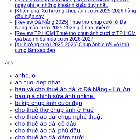
ngày ghi lại những khoảnh khắc duy nhất.
[Khám phá] Xu hướng chụp ảnh cưới 2025-2026 hàng
đầu hiện nay
[Review Đà Nẵng 2025] Thuê thợ chụp cưới ở Đà
Nẵng mùa cưới 2025-2026 giá bao nhiêu?
[Review TP HCM] Thuê thợ chụp ảnh cưới ở TP HCM
giá bao nhiêu mùa cưới 2026-2027
[Xu hướng cưới 2025-2026] Chụp ảnh cưới với thú
cưng làm sao đẹp
Tags
anhcuoi
ao cuoi dep nhat
bán và cho thuê áo dài ở Đà Nẵng - Hội An
báo giá chỉnh sửa ảnh online.
bí kíp chụp ảnh cưới đẹp
cho thuê thợ chụp ảnh ở Huế
cho thuê áo dài chụp nghệ thuật
cho thuê áo dài cô dâu
cho thuê áo dài phù dâu
cho thuê áo dài đám cưới