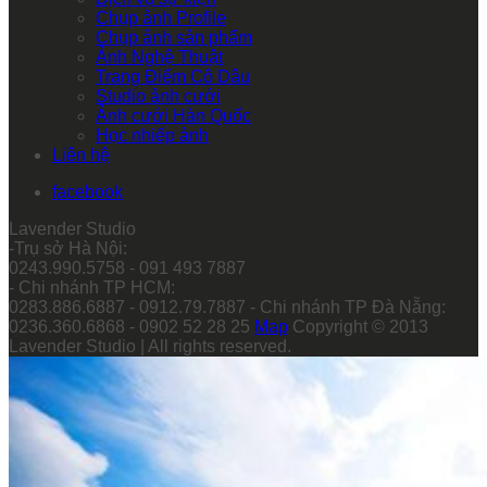
Chụp ảnh Profile
Chụp ảnh sản phẩm
Ảnh Nghệ Thuật
Trang Điểm Cô Dâu
Studio ảnh cưới
Ảnh cưới Hàn Quốc
Học nhiếp ảnh
Liên hệ
facebook
Lavender Studio
-Trụ sở Hà Nội:
0243.990.5758 - 091 493 7887
- Chi nhánh TP HCM:
0283.886.6887 - 0912.79.7887 - Chi nhánh TP Đà Nẵng:
0236.360.6868 - 0902 52 28 25
Map
Copyright © 2013
Lavender Studio | All rights reserved.