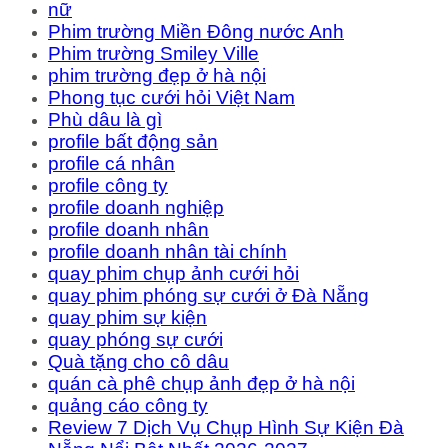
nữ
Phim trường Miền Đông nước Anh
Phim trường Smiley Ville
phim trường đẹp ở hà nội
Phong tục cưới hỏi Việt Nam
Phù dâu là gì
profile bất động sản
profile cá nhân
profile công ty
profile doanh nghiệp
profile doanh nhân
profile doanh nhân tài chính
quay phim chụp ảnh cưới hỏi
quay phim phóng sự cưới ở Đà Nẵng
quay phim sự kiện
quay phóng sự cưới
Quà tặng cho cô dâu
quán cà phê chụp ảnh đẹp ở hà nội
quảng cáo công ty
Review 7 Dịch Vụ Chụp Hình Sự Kiện Đà