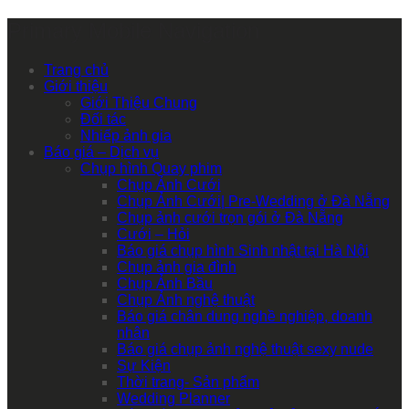
Primary Mobile Navigation
Trang chủ
Giới thiệu
Giới Thiệu Chung
Đối tác
Nhiếp ảnh gia
Báo giá – Dịch vụ
Chụp hình Quay phim
Chụp Ảnh Cưới
Chụp Ảnh Cưới| Pre-Wedding ở Đà Nẵng
Chụp ảnh cưới trọn gói ở Đà Nẵng
Cưới – Hỏi
Báo giá chụp hình Sinh nhật tại Hà Nội
Chụp ảnh gia đình
Chụp Ảnh Bầu
Chụp Ảnh nghệ thuật
Báo giá chân dung nghề nghiệp, doanh
nhân
Báo giá chụp ảnh nghệ thuật sexy nude
Sự Kiện
Thời trang- Sản phẩm
Wedding Planner