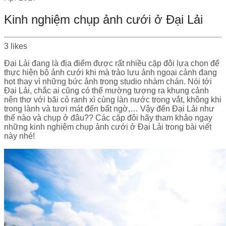
Kinh nghiệm chụp ảnh cưới ở Đại Lải
3
likes
Đại Lải đang là địa điểm được rất nhiều cặp đôi lựa chọn để
thực hiện bộ ảnh cưới khi mà trào lưu ảnh ngoại cảnh đang
hot thay vì những bức ảnh trong studio nhàm chán. Nói tới
Đại Lải, chắc ai cũng có thể mường tượng ra khung cảnh
nên thơ với bãi cỏ ranh xì cùng làn nước trong vắt, không khi
trong lành và tươi mát đến bất ngờ,… Vậy đến Đại Lải như
thế nào và chụp ở đâu?? Các cặp đôi hãy tham khảo ngay
những
kinh nghiệm chụp ảnh cưới ở Đại Lải
trong bài viết
này nhé!