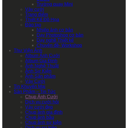
Trường quay Mini
Váy cưới
Trang điểm
Thiết Kế Đồ Họa
Đào tạo
Nhiếp ảnh cơ bản
Dạy Photoshop cơ bản
Dạy nghề Thiết kế
Chuyên đề- Workshop
Thư Viện Ảnh
Album Ảnh Cưới
Album Gia Đình
Ảnh Nghệ Thuật
Ảnh Sự Kiện
Ảnh Sản phẩm
Váy Cưới
Tin Khuyến Mại
Sản Phẩm – Tin Tức
Chụp Ảnh Cưới
Dịch vụ cưới hỏi
Váy cưới đẹp
Chụp ảnh gia đình
Chụp ảnh bầu
Chụp ảnh sự kiện
Dịch vụ sự kiện