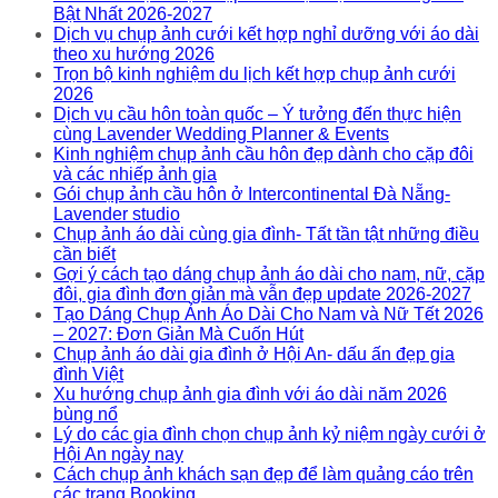
Bật Nhất 2026-2027
Dịch vụ chụp ảnh cưới kết hợp nghỉ dưỡng với áo dài
theo xu hướng 2026
Trọn bộ kinh nghiệm du lịch kết hợp chụp ảnh cưới
2026
Dịch vụ cầu hôn toàn quốc – Ý tưởng đến thực hiện
cùng Lavender Wedding Planner & Events
Kinh nghiệm chụp ảnh cầu hôn đẹp dành cho cặp đôi
và các nhiếp ảnh gia
Gói chụp ảnh cầu hôn ở Intercontinental Đà Nẵng-
Lavender studio
Chụp ảnh áo dài cùng gia đình- Tất tần tật những điều
cần biết
Gợi ý cách tạo dáng chụp ảnh áo dài cho nam, nữ, cặp
đôi, gia đình đơn giản mà vẫn đẹp update 2026-2027
Tạo Dáng Chụp Ảnh Áo Dài Cho Nam và Nữ Tết 2026
– 2027: Đơn Giản Mà Cuốn Hút
Chụp ảnh áo dài gia đình ở Hội An- dấu ấn đẹp gia
đình Việt
Xu hướng chụp ảnh gia đình với áo dài năm 2026
bùng nổ
Lý do các gia đình chọn chụp ảnh kỷ niệm ngày cưới ở
Hội An ngày nay
Cách chụp ảnh khách sạn đẹp để làm quảng cáo trên
các trang Booking