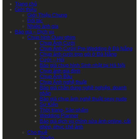
Trang chủ
Giới thiệu
Giới Thiệu Chung
Đối tác
Nhiếp ảnh gia
Báo giá – Dịch vụ
Chụp hình Quay phim
Chụp Ảnh Cưới
Chụp Ảnh Cưới| Pre-Wedding ở Đà Nẵng
Chụp ảnh cưới trọn gói ở Đà Nẵng
Cưới – Hỏi
Báo giá chụp hình Sinh nhật tại Hà Nội
Chụp ảnh gia đình
Chụp Ảnh Bầu
Chụp Ảnh nghệ thuật
Báo giá chân dung nghề nghiệp, doanh
nhân
Báo giá chụp ảnh nghệ thuật sexy nude
Sự Kiện
Thời trang- Sản phẩm
Wedding Planner
Báo giá dịch vụ chỉnh sửa ảnh online, cắt
ghép, phục chế ảnh
Cho thuê
Studio