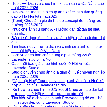
[Top 5++] Dịch vụ chụp hình khách sạn ở Đà Nẵng cập
nhật 2025-2026
Review những studio chụp ảnh khách sạn làm quảng
cáo ở Hà Nội tốt nhất 2025
[Trend] Chụp ảnh gia đình theo concept đen trắng- xu
hướng 2026-2027
Phục chế ảnh cũ bằng AI- Hướng dẫn tất tần tật hiệu
quả nhất
Bật mí sử dụng AI chỉnh sửa ảnh hiệu quả nhất thời đại
4.0
Tìm hiểu ngay những dịch vụ chỉnh sửa ảnh online uy
tín nhất hiện nay ở Việt Nam
Dịch vụ ghép ảnh chân dung dịp lễ mùng 2/9 ở
Lavender studio Hà Nội
Cập nhật báo giá chụp hình cưới ở Hội An của
Lavender Studio
Studio chuyên chụp ảnh gia đình ở Huế chuyên nghiệp
năm 2025-2026
[Cập nhật Huế] Tour dịch vụ chụp ảnh áo dài ở Huế kết
hợp du lịch của Lavender studio
[Xu hướng chụp hình 2025-2026] Chụp ảnh áo dài kết
hợp du lịch ở Hội An hot chưa bao giờ hết
Tìm hiểu về dịch vụ chụp ảnh Pre-wedding để có 1 bộ
hình cưới đẹp cùng Lavender Studio
Lý do nên chụp hình phóng sự cưới cho ngày cưới-