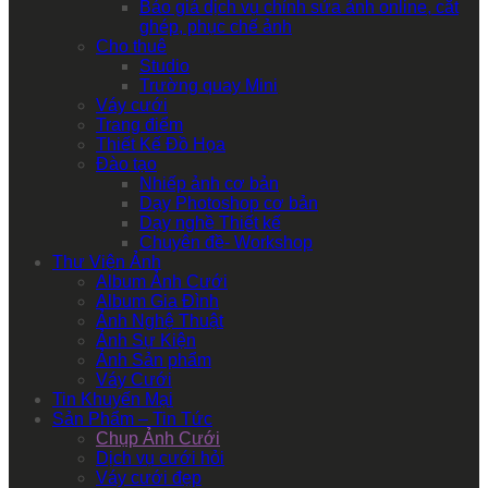
Báo giá dịch vụ chỉnh sửa ảnh online, cắt
ghép, phục chế ảnh
Cho thuê
Studio
Trường quay Mini
Váy cưới
Trang điểm
Thiết Kế Đồ Họa
Đào tạo
Nhiếp ảnh cơ bản
Dạy Photoshop cơ bản
Dạy nghề Thiết kế
Chuyên đề- Workshop
Thư Viện Ảnh
Album Ảnh Cưới
Album Gia Đình
Ảnh Nghệ Thuật
Ảnh Sự Kiện
Ảnh Sản phẩm
Váy Cưới
Tin Khuyến Mại
Sản Phẩm – Tin Tức
Chụp Ảnh Cưới
Dịch vụ cưới hỏi
Váy cưới đẹp