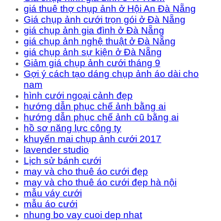
giá thuê thợ chụp ảnh ở Hội An Đà Nẵng
Giá chụp ảnh cưới trọn gói ở Đà Nẵng
giá chụp ảnh gia đình ở Đà Nẵng
giá chụp ảnh nghệ thuật ở Đà Nẵng
giá chụp ảnh sự kiện ở Đà Nẵng
Giảm giá chụp ảnh cưới tháng 9
Gợi ý cách tạo dáng chụp ảnh áo dài cho
nam
hình cưới ngoại cảnh đẹp
hướng dẫn phục chế ảnh bằng ai
hướng dẫn phục chế ảnh cũ bằng ai
hồ sơ năng lực công ty
khuyến mai chụp ảnh cưới 2017
lavender studio
Lịch sử bánh cưới
may và cho thuê áo cưới đẹp
may và cho thuê áo cưới đẹp hà nội
mẫu váy cưới
mẫu áo cưới
nhung bo vay cuoi dep nhat