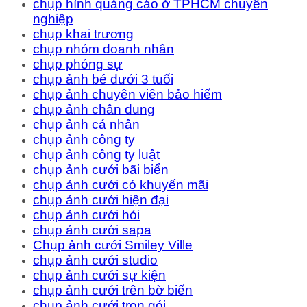
chụp hình quảng cáo ở TPHCM chuyên
nghiệp
chụp khai trương
chụp nhóm doanh nhân
chụp phóng sự
chụp ảnh bé dưới 3 tuổi
chụp ảnh chuyên viên bảo hiểm
chụp ảnh chân dung
chụp ảnh cá nhân
chụp ảnh công ty
chụp ảnh công ty luật
chụp ảnh cưới bãi biển
chụp ảnh cưới có khuyến mãi
chụp ảnh cưới hiện đại
chụp ảnh cưới hỏi
chụp ảnh cưới sapa
Chụp ảnh cưới Smiley Ville
chụp ảnh cưới studio
chụp ảnh cưới sự kiện
chụp ảnh cưới trên bờ biển
chụp ảnh cưới trọn gói