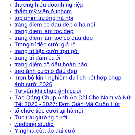
thương hiệu doanh nghiệp
thẩm mỹ viện ở tphcm
top phim trường hà nội
trang diem co dau dep o ha noi
trang diem lam toc dep
trang diem làm toc co dau dep
Trang trí tiệc cưới giá rẻ
trang trí tiệc cưới trọn gói
trang trí đám cưới
trang điểm cô dâu hoàn hảo
treo ảnh cưới ở đâu đẹp
Trọn bộ kinh nghiệm du lịch kết hợp chụp
ảnh cưới 2026
Tư vấn khi chụp ảnh cưới
Tạo Dáng Chụp Ảnh Áo Dài Cho Nam và Nữ
Tết 2026 - 2027: Đơn Giản Mà Cuốn Hút
tổ chức tiệc cưới tại hà nội
Tục trải giường cưới
wedding studio
Ý nghĩa của áo dài cưới