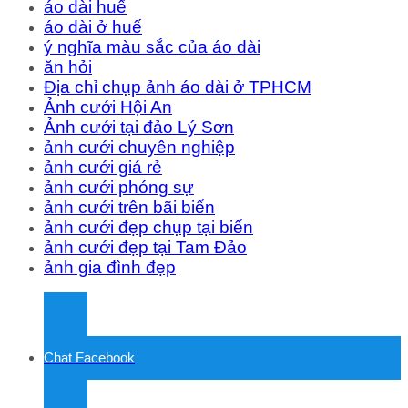
áo dài huế
áo dài ở huế
ý nghĩa màu sắc của áo dài
ăn hỏi
Địa chỉ chụp ảnh áo dài ở TPHCM
Ảnh cưới Hội An
Ảnh cưới tại đảo Lý Sơn
ảnh cưới chuyên nghiệp
ảnh cưới giá rẻ
ảnh cưới phóng sự
ảnh cưới trên bãi biển
ảnh cưới đẹp chụp tại biển
ảnh cưới đẹp tại Tam Đảo
ảnh gia đình đẹp
Chat Facebook