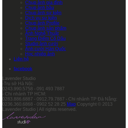
Chụp ảnh gia đình
Chụp ảnh bầu
Chụp ảnh sự kiện
Dịch vụ sự kiện
Chụp ảnh Profile
Chụp ảnh sản phẩm
Ảnh Nghệ Thuật
Trang Điểm Cô Dâu
Studio ảnh cưới
Ảnh cưới Hàn Quốc
Học nhiếp ảnh
Liên hệ
facebook
Lavender Studio
-Trụ sở Hà Nội:
0243.990.5758 - 091 493 7887
- Chi nhánh TP HCM:
0283.886.6887 - 0912.79.7887 - Chi nhánh TP Đà Nẵng:
0236.360.6868 - 0902 52 28 25
Map
Copyright © 2013
Lavender Studio | All rights reserved.