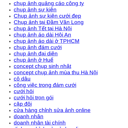
chụp ảnh quảng cáo công ty
chụp ảnh sự kiện
Chụp ảnh sự kiện cưới đẹp
Chụp ảnh tại Đầm Vân Long
chụp ảnh Tết tại Hà Nội
chụp ảnh áo dài Hội An
chụp ảnh áo dài ở TPHCM
chụp ảnh đám cưới
chụp ảnh đại diện
chụp ảnh ở Huế
concept chụp sinh nhật
concept chụp ảnh mùa thu Hà Nội
cô dâu
công việc trong đám cưới
cưới hỏi
cưới hỏi trọn gói
cặp đôi
cửa hàng chỉnh sửa ảnh online
doanh nhân
doanh nhân tài chính