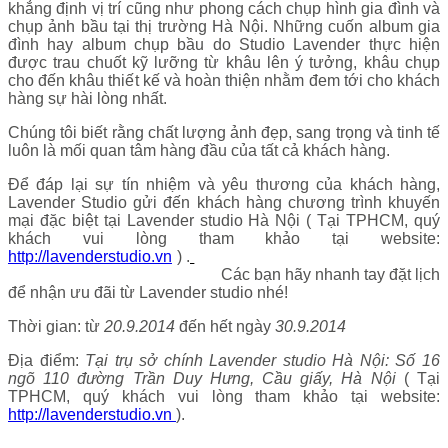
khẳng định vị trí cũng như phong cách chụp hình gia đình và
chụp ảnh bầu tại thị trường Hà Nội. Những cuốn album gia
đình hay album chụp bầu do Studio Lavender thực hiện
được trau chuốt kỹ lưỡng từ khâu lên ý tưởng, khâu chụp
cho đến khâu thiết kế và hoàn thiện nhằm đem tới cho khách
hàng sự hài lòng nhất.
Chúng tôi biết rằng chất lượng ảnh đẹp, sang trọng và tinh tế
luôn là mối quan tâm hàng đầu của tất cả khách hàng.
Để đáp lại sự tín nhiệm và yêu thương của khách hàng,
Lavender Studio gửi đến khách hàng chương trình khuyến
mại đặc biệt tại Lavender studio Hà Nội ( Tại TPHCM, quý
khách vui lòng tham khảo tại website:
http://lavenderstudio.vn
) .
Chương trình Khuyến mãi đặc biệt
này chỉ diễn ra trong
10
ngày
.
Các bạn hãy nhanh tay đặt lịch
để nhận ưu đãi từ Lavender studio nhé!
Thời gian: từ
20.9.2014
đến hết ngày
30.9.2014
Địa điểm:
Tại trụ sở chính Lavender studio Hà Nội: Số 16
ngõ 110 đường Trần Duy Hưng, Cầu giấy, Hà Nội
( Tại
TPHCM, quý khách vui lòng tham khảo tại website:
http://lavenderstudio.vn
).