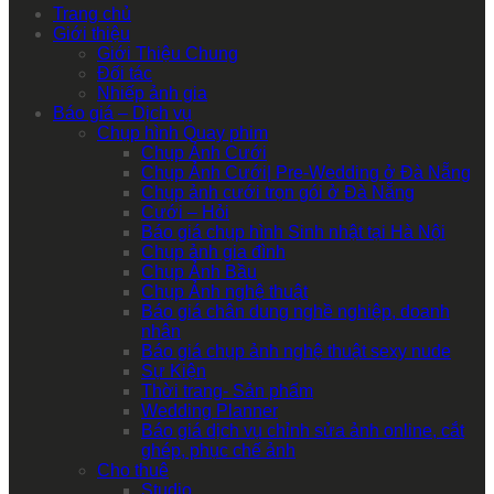
Trang chủ
Giới thiệu
Giới Thiệu Chung
Đối tác
Nhiếp ảnh gia
Báo giá – Dịch vụ
Chụp hình Quay phim
Chụp Ảnh Cưới
Chụp Ảnh Cưới| Pre-Wedding ở Đà Nẵng
Chụp ảnh cưới trọn gói ở Đà Nẵng
Cưới – Hỏi
Báo giá chụp hình Sinh nhật tại Hà Nội
Chụp ảnh gia đình
Chụp Ảnh Bầu
Chụp Ảnh nghệ thuật
Báo giá chân dung nghề nghiệp, doanh
nhân
Báo giá chụp ảnh nghệ thuật sexy nude
Sự Kiện
Thời trang- Sản phẩm
Wedding Planner
Báo giá dịch vụ chỉnh sửa ảnh online, cắt
ghép, phục chế ảnh
Cho thuê
Studio