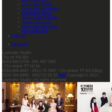
Chụp ảnh Profile
Chụp ảnh sản phẩm
Ảnh Nghệ Thuật
Trang Điểm Cô Dâu
Studio ảnh cưới
Ảnh cưới Hàn Quốc
Học nhiếp ảnh
Liên hệ
facebook
Lavender Studio
-Trụ sở Hà Nội:
0243.990.5758 - 091 493 7887
- Chi nhánh TP HCM:
0283.886.6887 - 0912.79.7887 - Chi nhánh TP Đà Nẵng:
0236.360.6868 - 0902 52 28 25
Map
Copyright © 2013
Lavender Studio | All rights reserved.