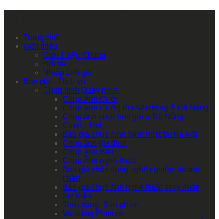
Primary Mobile Navigation
Trang chủ
Giới thiệu
Giới Thiệu Chung
Đối tác
Nhiếp ảnh gia
Báo giá – Dịch vụ
Chụp hình Quay phim
Chụp Ảnh Cưới
Chụp Ảnh Cưới| Pre-Wedding ở Đà Nẵng
Chụp ảnh cưới trọn gói ở Đà Nẵng
Cưới – Hỏi
Báo giá chụp hình Sinh nhật tại Hà Nội
Chụp ảnh gia đình
Chụp Ảnh Bầu
Chụp Ảnh nghệ thuật
Báo giá chân dung nghề nghiệp, doanh
nhân
Báo giá chụp ảnh nghệ thuật sexy nude
Sự Kiện
Thời trang- Sản phẩm
Wedding Planner