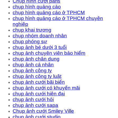
Chụp hình cưới paris
chụp hình quảng cáo
chụp hình quảng cáo ở TPHCM
chụp hình quảng cáo ở TPHCM chuyên
nghiệp
chụp khai trương
chụp nhóm doanh nhân
chụp phóng sự
chụp ảnh bé dưới 3 tuổi
chụp ảnh chuyên viên bảo hiểm
chụp ảnh chân dung
chụp ảnh cá nhân
chụp ảnh công ty
chụp ảnh công ty luật
chụp ảnh cưới bãi biển
chụp ảnh cưới có khuyến mãi
chụp ảnh cưới hiện đại
chụp ảnh cưới hỏi
chụp ảnh cưới sapa
Chụp ảnh cưới Smiley Ville
chụp ảnh cưới studio