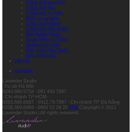
Chụp ảnh gia đình
Chụp ảnh bầu
Chụp ảnh sự kiện
Dịch vụ sự kiện
Chụp ảnh Profile
Chụp ảnh sản phẩm
Ảnh Nghệ Thuật
Trang Điểm Cô Dâu
Studio ảnh cưới
Ảnh cưới Hàn Quốc
Học nhiếp ảnh
Liên hệ
facebook
Lavender Studio
-Trụ sở Hà Nội:
0243.990.5758 - 091 493 7887
- Chi nhánh TP HCM:
0283.886.6887 - 0912.79.7887 - Chi nhánh TP Đà Nẵng:
0236.360.6868 - 0902 52 28 25
Map
Copyright © 2013
Lavender Studio | All rights reserved.