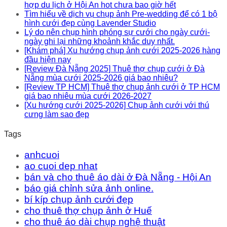
hợp du lịch ở Hội An hot chưa bao giờ hết
Tìm hiểu về dịch vụ chụp ảnh Pre-wedding để có 1 bộ
hình cưới đẹp cùng Lavender Studio
Lý do nên chụp hình phóng sự cưới cho ngày cưới-
ngày ghi lại những khoảnh khắc duy nhất.
[Khám phá] Xu hướng chụp ảnh cưới 2025-2026 hàng
đầu hiện nay
[Review Đà Nẵng 2025] Thuê thợ chụp cưới ở Đà
Nẵng mùa cưới 2025-2026 giá bao nhiêu?
[Review TP HCM] Thuê thợ chụp ảnh cưới ở TP HCM
giá bao nhiêu mùa cưới 2026-2027
[Xu hướng cưới 2025-2026] Chụp ảnh cưới với thú
cưng làm sao đẹp
Tags
anhcuoi
ao cuoi dep nhat
bán và cho thuê áo dài ở Đà Nẵng - Hội An
báo giá chỉnh sửa ảnh online.
bí kíp chụp ảnh cưới đẹp
cho thuê thợ chụp ảnh ở Huế
cho thuê áo dài chụp nghệ thuật