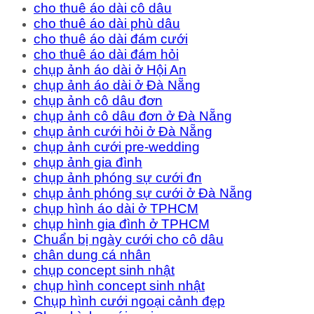
cho thuê áo dài cô dâu
cho thuê áo dài phù dâu
cho thuê áo dài đám cưới
cho thuê áo dài đám hỏi
chụp ảnh áo dài ở Hội An
chụp ảnh áo dài ở Đà Nẵng
chụp ảnh cô dâu đơn
chụp ảnh cô dâu đơn ở Đà Nẵng
chụp ảnh cưới hỏi ở Đà Nẵng
chụp ảnh cưới pre-wedding
chụp ảnh gia đình
chụp ảnh phóng sự cưới đn
chụp ảnh phóng sự cưới ở Đà Nẵng
chụp hình áo dài ở TPHCM
chụp hình gia đình ở TPHCM
Chuẩn bị ngày cưới cho cô dâu
chân dung cá nhân
chụp concept sinh nhật
chụp hình concept sinh nhật
Chụp hình cưới ngoại cảnh đẹp