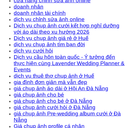
cửa hàng chỉnh sửa ảnh online
doanh nhân
doanh nhân tài chính
dịch vụ chỉnh sửa ảnh online
Dịch vụ chụp ảnh cưới kết hợp nghỉ dưỡng
với áo dài theo xu hướng 2026
Dịch vụ chụp ảnh giá rẻ ở Huế
dịch vụ chụp ảnh tìm bạn đời
dịch vụ cưới hỏi
Dịch vụ cầu hôn toàn quốc - Ý tưởng đến
thực hiện cùng Lavender Wedding Planner &
Events
dịch vụ thuê thợ chụp ảnh ở Huế
gia đình đơn giản mà vẫn đẹp
giá chụp ảnh áo dài ở Hội An Đà Nẵng
giá chụp ảnh cho bé
giá chụp ảnh cho bé ở Đà Nẵng
giá chụp ảnh cưới hỏi ở Đà Nẵng
giá chụp ảnh Pre-wedding album cưới ở Đà
Nẵng
Giá chụp ảnh profile cá nhân