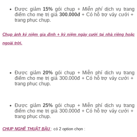
Được giảm
15%
gói chụp +
Miễn phí
dịch vụ trang
điểm cho mẹ trị giá
300.000đ
+ Có hỗ trợ váy cưới +
trang phục chụp.
Chụp ảnh kỷ niệm gia đình + kỷ niệm ngày cưới tại nhà riêng hoặc
ngoài trời.
7.000.000
Chọn option 1 gói
“Lavender Family Diamond”
:
đ
Được giảm
20%
gói chụp + Miễn phí dịch vụ trang
điểm cho mẹ trị giá 300.000đ + Có hỗ trợ váy cưới +
trang phục chụp.
10.000.000 đ
Chọn option 2 gói
“Lavender Family Ruby”:
Được giảm
25%
gói chụp + Miễn phí dịch vụ trang
điểm cho mẹ trị giá 300.000đ + Có hỗ trợ váy cưới +
trang phục chụp.
CHỤP NGHỆ THUẬT BẦU
: có 2 option chọn :