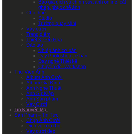
Báo giá dịch vụ chỉnh sửa ảnh online, cắt
ghép, phục chế ảnh
Cho thuê
Studio
Trường quay Mini
Váy cưới
Trang điểm
Thiết Kế Đồ Họa
Đào tạo
Nhiếp ảnh cơ bản
Dạy Photoshop cơ bản
Dạy nghề Thiết kế
Chuyên đề- Workshop
Thư Viện Ảnh
Album Ảnh Cưới
Album Gia Đình
Ảnh Nghệ Thuật
Ảnh Sự Kiện
Ảnh Sản phẩm
Váy Cưới
Tin Khuyến Mại
Sản Phẩm – Tin Tức
Chụp Ảnh Cưới
Dịch vụ cưới hỏi
Váy cưới đẹp