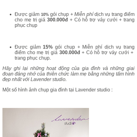
2.000.000 đ
Chọn option 1 gói bầu
Lavender 1
:
Được giảm
gói chụp +
Miễn phí
dịch vụ trang điểm
10%
cho mẹ trị giá
300.000đ
+ Có hỗ trợ váy cưới + trang
phục chụp
3.500.000 đ
Chọn option 2 gói bầu
Lavender 2
:
Được giảm
15%
gói chụp + Miễn phí dịch vụ trang
điểm cho mẹ trị giá
300.000đ
+ Có hỗ trợ váy cưới +
trang phục chụp.
Hãy ghi lại những hoạt động của gia đình và những giai
đoạn đáng nhớ của thiên chức làm mẹ bằng những tấm hình
đẹp nhất với Lavender studio.
Một số hình ảnh chụp gia đình tại Lavender studio :