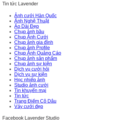
Tin tức Lavender
Ảnh cưới Hàn Quốc
Ảnh Nghệ Thuật
Áo Dài Đẹp
Chụp ảnh bầu
Chụp Ảnh Cưới
Chụp ảnh gia đình
Chụp ảnh Profile
Chụp Ảnh Quảng Cáo
Chụp ảnh sản phẩm
Chụp ảnh sự kiện
Dịch vụ cưới hỏi
Dịch vụ sự kiện
Học nhiếp ảnh
Studio ảnh cưới
Tin khuyến mại
Tin tức
Trang Điểm Cô Dâu
Váy cưới đẹp
Facebook Lavender Studio