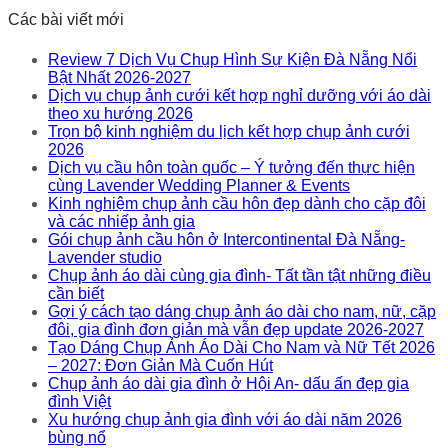
Các bài viết mới
Review 7 Dịch Vụ Chụp Hình Sự Kiện Đà Nẵng Nổi
Bật Nhất 2026-2027
Dịch vụ chụp ảnh cưới kết hợp nghỉ dưỡng với áo dài
theo xu hướng 2026
Trọn bộ kinh nghiệm du lịch kết hợp chụp ảnh cưới
2026
Dịch vụ cầu hôn toàn quốc – Ý tưởng đến thực hiện
cùng Lavender Wedding Planner & Events
Kinh nghiệm chụp ảnh cầu hôn đẹp dành cho cặp đôi
và các nhiếp ảnh gia
Gói chụp ảnh cầu hôn ở Intercontinental Đà Nẵng-
Lavender studio
Chụp ảnh áo dài cùng gia đình- Tất tần tật những điều
cần biết
Gợi ý cách tạo dáng chụp ảnh áo dài cho nam, nữ, cặp
đôi, gia đình đơn giản mà vẫn đẹp update 2026-2027
Tạo Dáng Chụp Ảnh Áo Dài Cho Nam và Nữ Tết 2026
– 2027: Đơn Giản Mà Cuốn Hút
Chụp ảnh áo dài gia đình ở Hội An- dấu ấn đẹp gia
đình Việt
Xu hướng chụp ảnh gia đình với áo dài năm 2026
bùng nổ