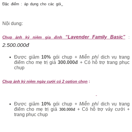
Đặc điểm : áp dụng cho các gói
CHỤP ẢNH GIA ĐÌNH & CHỤP ẢNH
NGHỆ THUẬT BẦU
Nội dung:
“Lavender Family Basic”
Chụp ảnh kỷ niệm gia đình
:
2.500.000đ
Được giảm
10%
gói chụp +
Miễn phí
dịch vụ trang
điểm cho mẹ trị giá
300.000đ
+ Có hỗ trợ trang phục
chụp
Chụp ảnh kỷ niệm ngày cưới có 2 option chọn
:
3.500.000 đ
Chọn option 1 gói
“Lavender Family Gold”
:
Được giảm
10%
gói chụp +
Miễn phí
dịch vụ trang
điểm cho mẹ trị giá
+ Có hỗ trợ váy cưới +
300.000đ
trang phục chụp
Chọn option 2 gói
“ Lavender Family Premium
”
:
5.000.000 đ