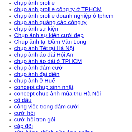
chụp ảnh profile
chụp ảnh profile công ty ở TPHCM
chụp ảnh profile doanh nghiệp ở tphcm
chụp ảnh quảng cáo công ty
chụp ảnh sự kiện
Chụp ảnh sự kiện cưới đẹp
Chụp ảnh tại Đầm Vân Long
chụp ảnh Tết tại Hà Nội
chụp ảnh áo dài Hội An
chụp ảnh áo dài ở TPHCM
chụp ảnh đám cưới
chụp ảnh đại diện
chụp ảnh ở Huế
concept chụp sinh nhật
concept chụp ảnh mùa thu Hà Nội
cô dâu
công việc trong đám cưới
cưới hỏi
cưới hỏi trọn gói
cặp đôi