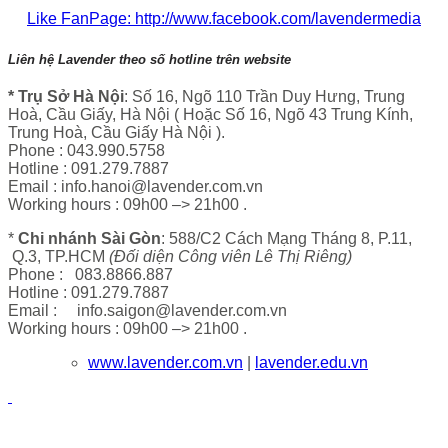
Like FanPage: http://www.facebook.com/lavendermedia
Liên hệ Lavender theo số hotline trên website
* Trụ Sở Hà Nội
: Số 16, Ngõ 110 Trần Duy Hưng, Trung
Hoà, Cầu Giấy, Hà Nội ( Hoặc Số 16, Ngõ 43 Trung Kính,
Trung Hoà, Cầu Giấy Hà Nội ).
Phone : 043.990.5758
Hotline : 091.279.7887
Email : info.hanoi@lavender.com.vn
Working hours : 09h00 –> 21h00 .
*
Chi nhánh Sài Gòn
: 588/C2 Cách Mạng Tháng 8, P.11,
Q.3, TP.HCM
(Đối diện Công viên Lê Thị Riêng)
Phone : 083.8866.887
Hotline : 091.279.7887
Email : info.saigon@lavender.com.vn
Working hours : 09h00 –> 21h00 .
www.lavender.com.vn
|
lavender.edu.vn