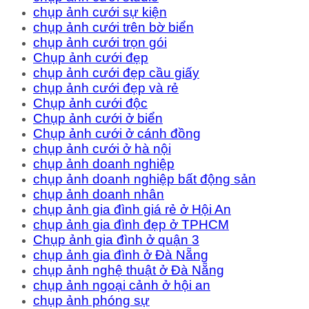
chụp ảnh cưới sự kiện
chụp ảnh cưới trên bờ biển
chụp ảnh cưới trọn gói
Chụp ảnh cưới đẹp
chụp ảnh cưới đẹp cầu giấy
chụp ảnh cưới đẹp và rẻ
Chụp ảnh cưới độc
Chụp ảnh cưới ở biển
Chụp ảnh cưới ở cánh đồng
chụp ảnh cưới ở hà nội
chụp ảnh doanh nghiệp
chụp ảnh doanh nghiệp bất động sản
chụp ảnh doanh nhân
chụp ảnh gia đình giá rẻ ở Hội An
chụp ảnh gia đình đẹp ở TPHCM
Chụp ảnh gia đình ở quận 3
chụp ảnh gia đình ở Đà Nẵng
chụp ảnh nghệ thuật ở Đà Nẵng
chụp ảnh ngoại cảnh ở hội an
chụp ảnh phóng sự