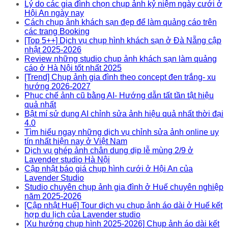
Lý do các gia đình chọn chụp ảnh kỷ niệm ngày cưới ở
Hội An ngày nay
Cách chụp ảnh khách sạn đẹp để làm quảng cáo trên
các trang Booking
[Top 5++] Dịch vụ chụp hình khách sạn ở Đà Nẵng cập
nhật 2025-2026
Review những studio chụp ảnh khách sạn làm quảng
cáo ở Hà Nội tốt nhất 2025
[Trend] Chụp ảnh gia đình theo concept đen trắng- xu
hướng 2026-2027
Phục chế ảnh cũ bằng AI- Hướng dẫn tất tần tật hiệu
quả nhất
Bật mí sử dụng AI chỉnh sửa ảnh hiệu quả nhất thời đại
4.0
Tìm hiểu ngay những dịch vụ chỉnh sửa ảnh online uy
tín nhất hiện nay ở Việt Nam
Dịch vụ ghép ảnh chân dung dịp lễ mùng 2/9 ở
Lavender studio Hà Nội
Cập nhật báo giá chụp hình cưới ở Hội An của
Lavender Studio
Studio chuyên chụp ảnh gia đình ở Huế chuyên nghiệp
năm 2025-2026
[Cập nhật Huế] Tour dịch vụ chụp ảnh áo dài ở Huế kết
hợp du lịch của Lavender studio
[Xu hướng chụp hình 2025-2026] Chụp ảnh áo dài kết