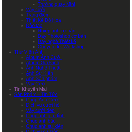
Trường quay Mini
Váy cưới
Trang điểm
Thiết Kế Đồ Họa
Đào tạo
Nhiếp ảnh cơ bản
Dạy Photoshop cơ bản
Dạy nghề Thiết kế
Chuyên đề- Workshop
Thư Viện Ảnh
Album Ảnh Cưới
Album Gia Đình
Ảnh Nghệ Thuật
Ảnh Sự Kiện
Ảnh Sản phẩm
Váy Cưới
Tin Khuyến Mại
Sản Phẩm – Tin Tức
Chụp Ảnh Cưới
Dịch vụ cưới hỏi
Váy cưới đẹp
Chụp ảnh gia đình
Chụp ảnh bầu
Chụp ảnh sự kiện
Dịch vụ sự kiện