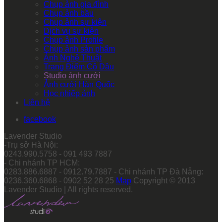
Chụp ảnh gia đình
Chụp ảnh bầu
Chụp ảnh sự kiện
Dịch vụ sự kiện
Chụp ảnh Profile
Chụp ảnh sản phẩm
Ảnh Nghệ Thuật
Trang Điểm Cô Dâu
Studio ảnh cưới
Ảnh cưới Hàn Quốc
Học nhiếp ảnh
Liên hệ
facebook
Lavender Studio
-Trụ sở Hà Nội:
0243.990.5758 - 091 493 7887
- Chi nhánh TP HCM:
0283.886.6887 - 0912.79.7887 - Chi nhánh TP Đà Nẵng:
0236.360.6868 - 0902 52 28 25
Map
Copyright © 2013
Lavender Studio | All rights reserved.