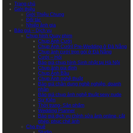
Trang chủ
Giới thiệu
Giới Thiệu Chung
Đối tác
Nhiếp ảnh gia
Báo giá – Dịch vụ
Chụp hình Quay phim
Chụp Ảnh Cưới
Chụp Ảnh Cưới| Pre-Wedding ở Đà Nẵng
Chụp ảnh cưới trọn gói ở Đà Nẵng
Cưới – Hỏi
Báo giá chụp hình Sinh nhật tại Hà Nội
Chụp ảnh gia đình
Chụp Ảnh Bầu
Chụp Ảnh nghệ thuật
Báo giá chân dung nghề nghiệp, doanh
nhân
Báo giá chụp ảnh nghệ thuật sexy nude
Sự Kiện
Thời trang- Sản phẩm
Wedding Planner
Báo giá dịch vụ chỉnh sửa ảnh online, cắt
ghép, phục chế ảnh
Cho thuê
Studio