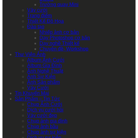
Trường quay Mini
Váy cưới
Trang điểm
Thiết Kế Đồ Họa
Đào tạo
Nhiếp ảnh cơ bản
Dạy Photoshop cơ bản
Dạy nghề Thiết kế
Chuyên đề- Workshop
Thư Viện Ảnh
Album Ảnh Cưới
Album Gia Đình
Ảnh Nghệ Thuật
Ảnh Sự Kiện
Ảnh Sản phẩm
Váy Cưới
Tin Khuyến Mại
Sản Phẩm – Tin Tức
Chụp Ảnh Cưới
Dịch vụ cưới hỏi
Váy cưới đẹp
Chụp ảnh gia đình
Chụp ảnh bầu
Chụp ảnh sự kiện
Dịch vụ sự kiện