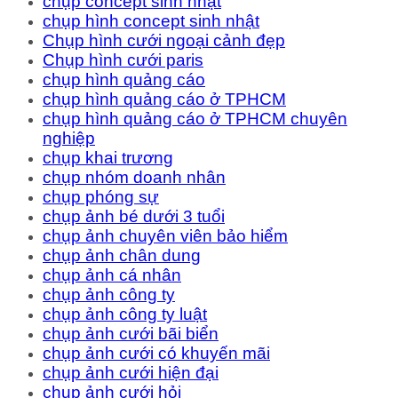
chụp concept sinh nhật
chụp hình concept sinh nhật
Chụp hình cưới ngoại cảnh đẹp
Chụp hình cưới paris
chụp hình quảng cáo
chụp hình quảng cáo ở TPHCM
chụp hình quảng cáo ở TPHCM chuyên
nghiệp
chụp khai trương
chụp nhóm doanh nhân
chụp phóng sự
chụp ảnh bé dưới 3 tuổi
chụp ảnh chuyên viên bảo hiểm
chụp ảnh chân dung
chụp ảnh cá nhân
chụp ảnh công ty
chụp ảnh công ty luật
chụp ảnh cưới bãi biển
chụp ảnh cưới có khuyến mãi
chụp ảnh cưới hiện đại
chụp ảnh cưới hỏi