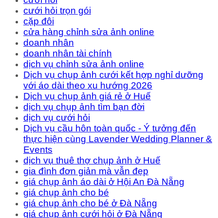
cưới hỏi trọn gói
cặp đôi
cửa hàng chỉnh sửa ảnh online
doanh nhân
doanh nhân tài chính
dịch vụ chỉnh sửa ảnh online
Dịch vụ chụp ảnh cưới kết hợp nghỉ dưỡng
với áo dài theo xu hướng 2026
Dịch vụ chụp ảnh giá rẻ ở Huế
dịch vụ chụp ảnh tìm bạn đời
dịch vụ cưới hỏi
Dịch vụ cầu hôn toàn quốc - Ý tưởng đến
thực hiện cùng Lavender Wedding Planner &
Events
dịch vụ thuê thợ chụp ảnh ở Huế
gia đình đơn giản mà vẫn đẹp
giá chụp ảnh áo dài ở Hội An Đà Nẵng
giá chụp ảnh cho bé
giá chụp ảnh cho bé ở Đà Nẵng
giá chụp ảnh cưới hỏi ở Đà Nẵng