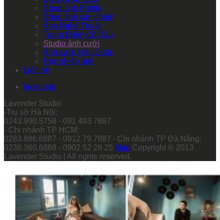
Chụp ảnh Profile
Chụp ảnh sản phẩm
Ảnh Nghệ Thuật
Trang Điểm Cô Dâu
Studio ảnh cưới
Ảnh cưới Hàn Quốc
Học nhiếp ảnh
Liên hệ
facebook
Lavender Studio
-Trụ sở Hà Nội:
0243.990.5758 - 091 493 7887
- Chi nhánh TP HCM:
0283.886.6887 - 0912.79.7887 - Chi nhánh TP Đà Nẵng:
0236.360.6868 - 0902 52 28 25
Map
Copyright © 2013
Lavender Studio | All rights reserved.