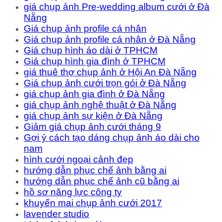
giá chụp ảnh Pre-wedding album cưới ở Đà
Nẵng
Giá chụp ảnh profile cá nhân
Giá chụp ảnh profile cá nhân ở Đà Nẵng
Giá chụp hình áo dài ở TPHCM
Giá chụp hình gia đình ở TPHCM
giá thuê thợ chụp ảnh ở Hội An Đà Nẵng
Giá chụp ảnh cưới trọn gói ở Đà Nẵng
giá chụp ảnh gia đình ở Đà Nẵng
giá chụp ảnh nghệ thuật ở Đà Nẵng
giá chụp ảnh sự kiện ở Đà Nẵng
Giảm giá chụp ảnh cưới tháng 9
Gợi ý cách tạo dáng chụp ảnh áo dài cho
nam
hình cưới ngoại cảnh đẹp
hướng dẫn phục chế ảnh bằng ai
hướng dẫn phục chế ảnh cũ bằng ai
hồ sơ năng lực công ty
khuyến mai chụp ảnh cưới 2017
lavender studio