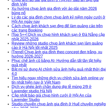
đình Việt
Xu hướng chụp ảnh gia đình với áo dài năm 2026
bùng nổ
Lý do các gia đình chọn chụp ảnh kỷ niệm ngày cưới ở
Hội An ngày nay
Cách chụp ảnh khách sạn đẹp để làm quảng cáo trên
các trang Booking
[Top 5++] Dịch vụ chụp hình khách sạn ở Đà Nẵng cập
nhật 2025-2026
Review những studio chụp ảnh khách sạn làm quảng
cáo ở Hà Nội tốt nhất 2025
[Trend] Chụp ảnh gia đình theo concept đen trắng- xu
hướng 2026-2027
Phục chế ảnh cũ bằng AI- Hướng dẫn tất tần tật hiệu
quả nhất
Bật mí sử dụng AI chỉnh sửa ảnh hiệu quả nhất thời đại
4.0
Tìm hiểu ngay những dịch vụ chỉnh sửa ảnh online uy
tín nhất hiện nay ở Việt Nam
Dịch vụ ghép ảnh chân dung dịp lễ mùng 2/9 ở
Lavender studio Hà Nội
Cập nhật báo giá chụp hình cưới ở Hội An của
Lavender Studio
Studio chuyên chụp ảnh gia đình ở Huế chuyên nghiệp