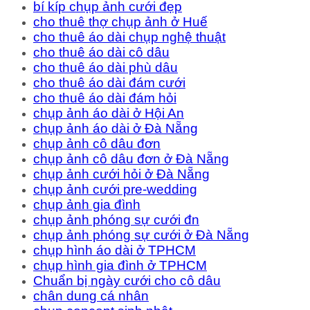
bí kíp chụp ảnh cưới đẹp
cho thuê thợ chụp ảnh ở Huế
cho thuê áo dài chụp nghệ thuật
cho thuê áo dài cô dâu
cho thuê áo dài phù dâu
cho thuê áo dài đám cưới
cho thuê áo dài đám hỏi
chụp ảnh áo dài ở Hội An
chụp ảnh áo dài ở Đà Nẵng
chụp ảnh cô dâu đơn
chụp ảnh cô dâu đơn ở Đà Nẵng
chụp ảnh cưới hỏi ở Đà Nẵng
chụp ảnh cưới pre-wedding
chụp ảnh gia đình
chụp ảnh phóng sự cưới đn
chụp ảnh phóng sự cưới ở Đà Nẵng
chụp hình áo dài ở TPHCM
chụp hình gia đình ở TPHCM
Chuẩn bị ngày cưới cho cô dâu
chân dung cá nhân