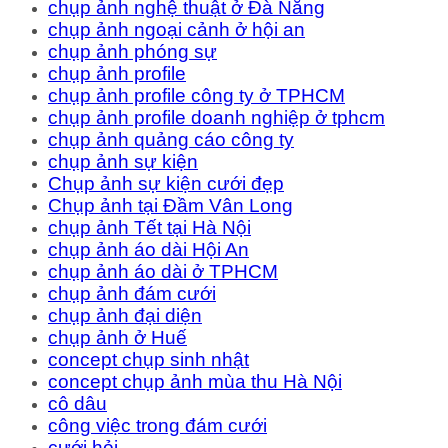
chụp ảnh nghệ thuật ở Đà Nẵng
chụp ảnh ngoại cảnh ở hội an
chụp ảnh phóng sự
chụp ảnh profile
chụp ảnh profile công ty ở TPHCM
chụp ảnh profile doanh nghiệp ở tphcm
chụp ảnh quảng cáo công ty
chụp ảnh sự kiện
Chụp ảnh sự kiện cưới đẹp
Chụp ảnh tại Đầm Vân Long
chụp ảnh Tết tại Hà Nội
chụp ảnh áo dài Hội An
chụp ảnh áo dài ở TPHCM
chụp ảnh đám cưới
chụp ảnh đại diện
chụp ảnh ở Huế
concept chụp sinh nhật
concept chụp ảnh mùa thu Hà Nội
cô dâu
công việc trong đám cưới
cưới hỏi