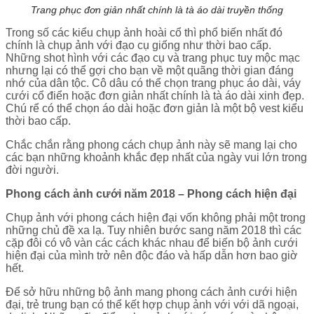
Trang phục đơn giản nhất chính là tà áo dài truyền thống
Trong số các kiểu chụp ảnh hoài cổ thì phổ biến nhất đó
chính là chụp ảnh với đạo cụ giống như thời bao cấp.
Những shot hình với các đạo cụ và trang phục tuy mộc mạc
nhưng lại có thể gợi cho bạn về một quãng thời gian đáng
nhớ của dân tộc. Cô dâu có thể chọn trang phục áo dài, váy
cưới cổ điển hoặc đơn giản nhất chính là tà áo dài xinh đẹp.
Chú rể có thể chọn áo dài hoặc đơn giản là một bộ vest kiểu
thời bao cấp.
Chắc chắn rằng phong cách chụp ảnh này sẽ mang lại cho
các bạn những khoảnh khắc đẹp nhất của ngày vui lớn trong
đời người.
Phong cách ảnh cưới năm 2018 – Phong cách hiện đại
Chụp ảnh với phong cách hiện đại vốn không phải một trong
những chủ đề xa lạ. Tuy nhiên bước sang năm 2018 thì các
cặp đôi có vô vàn các cách khác nhau để biến bộ ảnh cưới
hiện đại của mình trở nên độc đáo và hấp dẫn hơn bao giờ
hết.
Để sở hữu những bộ ảnh mang phong cách ảnh cưới hiện
đại, trẻ trung bạn có thể kết hợp chụp ảnh với với dã ngoại,