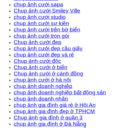
chụp ảnh cưới sapa
Chụp ảnh cưới Smiley Ville
chụp ảnh cưới studio
chụp ảnh cưới sự kiện
chụp ảnh cưới trên bờ biển
chụp ảnh cưới trọn gói
Chụp ảnh cưới đẹp
chụp ảnh cưới đẹp cầu giấy
chụp ảnh cưới đẹp và rẻ
Chụp ảnh cưới độc
Chụp ảnh cưới ở biển
Chụp ảnh cưới ở cánh đồng
chụp ảnh cưới ở hà nội
chụp ảnh doanh nghiệp
chụp ảnh doanh nghiệp bất động sản
chụp ảnh doanh nhân
chụp ảnh gia đình giá rẻ ở Hội An
chụp ảnh gia đình đẹp ở TPHCM
Chụp ảnh gia đình ở quận 3
chụp ảnh gia đình ở Đà Nẵng