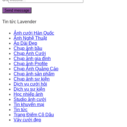
Tin tức Lavender
Ảnh cưới Hàn Quốc
Ảnh Nghệ Thuật
Áo Dài Đẹp
Chụp ảnh bầu
Chụp Ảnh Cưới
Chụp ảnh gia đình
Chụp ảnh Profile
Chụp Ảnh Quảng Cáo
Chụp ảnh sản phẩm
Chụp ảnh sự kiện
Dịch vụ cưới hỏi
Dịch vụ sự kiện
Học nhiếp ảnh
Studio ảnh cưới
Tin khuyến mại
Tin tức
Trang Điểm Cô Dâu
Váy cưới đẹp