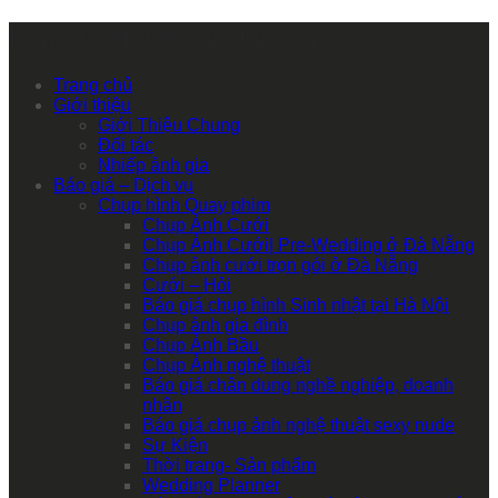
Primary Mobile Navigation
Trang chủ
Giới thiệu
Giới Thiệu Chung
Đối tác
Nhiếp ảnh gia
Báo giá – Dịch vụ
Chụp hình Quay phim
Chụp Ảnh Cưới
Chụp Ảnh Cưới| Pre-Wedding ở Đà Nẵng
Chụp ảnh cưới trọn gói ở Đà Nẵng
Cưới – Hỏi
Báo giá chụp hình Sinh nhật tại Hà Nội
Chụp ảnh gia đình
Chụp Ảnh Bầu
Chụp Ảnh nghệ thuật
Báo giá chân dung nghề nghiệp, doanh
nhân
Báo giá chụp ảnh nghệ thuật sexy nude
Sự Kiện
Thời trang- Sản phẩm
Wedding Planner