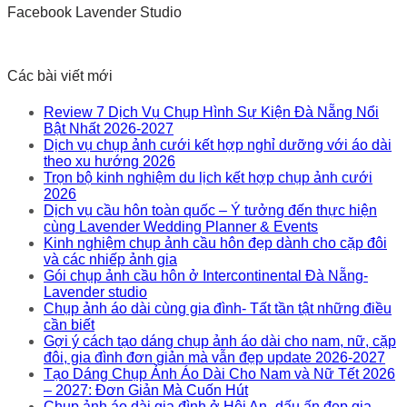
Facebook Lavender Studio
Các bài viết mới
Review 7 Dịch Vụ Chụp Hình Sự Kiện Đà Nẵng Nổi
Bật Nhất 2026-2027
Dịch vụ chụp ảnh cưới kết hợp nghỉ dưỡng với áo dài
theo xu hướng 2026
Trọn bộ kinh nghiệm du lịch kết hợp chụp ảnh cưới
2026
Dịch vụ cầu hôn toàn quốc – Ý tưởng đến thực hiện
cùng Lavender Wedding Planner & Events
Kinh nghiệm chụp ảnh cầu hôn đẹp dành cho cặp đôi
và các nhiếp ảnh gia
Gói chụp ảnh cầu hôn ở Intercontinental Đà Nẵng-
Lavender studio
Chụp ảnh áo dài cùng gia đình- Tất tần tật những điều
cần biết
Gợi ý cách tạo dáng chụp ảnh áo dài cho nam, nữ, cặp
đôi, gia đình đơn giản mà vẫn đẹp update 2026-2027
Tạo Dáng Chụp Ảnh Áo Dài Cho Nam và Nữ Tết 2026
– 2027: Đơn Giản Mà Cuốn Hút
Chụp ảnh áo dài gia đình ở Hội An- dấu ấn đẹp gia