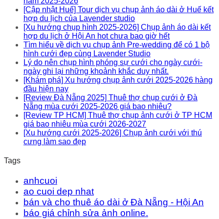
năm 2025-2026
[Cập nhật Huế] Tour dịch vụ chụp ảnh áo dài ở Huế kết
hợp du lịch của Lavender studio
[Xu hướng chụp hình 2025-2026] Chụp ảnh áo dài kết
hợp du lịch ở Hội An hot chưa bao giờ hết
Tìm hiểu về dịch vụ chụp ảnh Pre-wedding để có 1 bộ
hình cưới đẹp cùng Lavender Studio
Lý do nên chụp hình phóng sự cưới cho ngày cưới-
ngày ghi lại những khoảnh khắc duy nhất.
[Khám phá] Xu hướng chụp ảnh cưới 2025-2026 hàng
đầu hiện nay
[Review Đà Nẵng 2025] Thuê thợ chụp cưới ở Đà
Nẵng mùa cưới 2025-2026 giá bao nhiêu?
[Review TP HCM] Thuê thợ chụp ảnh cưới ở TP HCM
giá bao nhiêu mùa cưới 2026-2027
[Xu hướng cưới 2025-2026] Chụp ảnh cưới với thú
cưng làm sao đẹp
Tags
anhcuoi
ao cuoi dep nhat
bán và cho thuê áo dài ở Đà Nẵng - Hội An
báo giá chỉnh sửa ảnh online.