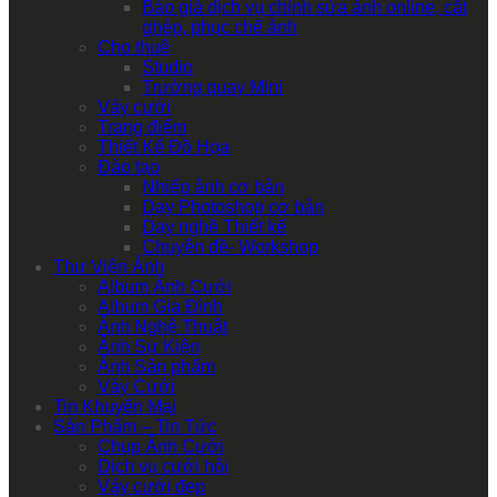
Báo giá dịch vụ chỉnh sửa ảnh online, cắt
ghép, phục chế ảnh
Cho thuê
Studio
Trường quay Mini
Váy cưới
Trang điểm
Thiết Kế Đồ Họa
Đào tạo
Nhiếp ảnh cơ bản
Dạy Photoshop cơ bản
Dạy nghề Thiết kế
Chuyên đề- Workshop
Thư Viện Ảnh
Album Ảnh Cưới
Album Gia Đình
Ảnh Nghệ Thuật
Ảnh Sự Kiện
Ảnh Sản phẩm
Váy Cưới
Tin Khuyến Mại
Sản Phẩm – Tin Tức
Chụp Ảnh Cưới
Dịch vụ cưới hỏi
Váy cưới đẹp