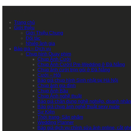
Primary Mobile Navigation
Trang chủ
Giới thiệu
Giới Thiệu Chung
Đối tác
Nhiếp ảnh gia
Báo giá – Dịch vụ
Chụp hình Quay phim
Chụp Ảnh Cưới
Chụp Ảnh Cưới| Pre-Wedding ở Đà Nẵng
Chụp ảnh cưới trọn gói ở Đà Nẵng
Cưới – Hỏi
Báo giá chụp hình Sinh nhật tại Hà Nội
Chụp ảnh gia đình
Chụp Ảnh Bầu
Chụp Ảnh nghệ thuật
Báo giá chân dung nghề nghiệp, doanh nhân
Báo giá chụp ảnh nghệ thuật sexy nude
Sự Kiện
Thời trang- Sản phẩm
Wedding Planner
Báo giá dịch vụ chỉnh sửa ảnh online, cắt g