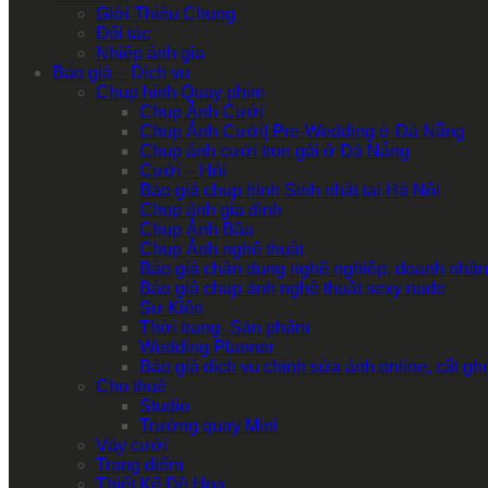
Giới Thiệu Chung
Đối tác
Nhiếp ảnh gia
Báo giá – Dịch vụ
Chụp hình Quay phim
Chụp Ảnh Cưới
Chụp Ảnh Cưới| Pre-Wedding ở Đà Nẵng
Chụp ảnh cưới trọn gói ở Đà Nẵng
Cưới – Hỏi
Báo giá chụp hình Sinh nhật tại Hà Nội
Chụp ảnh gia đình
Chụp Ảnh Bầu
Chụp Ảnh nghệ thuật
Báo giá chân dung nghề nghiệp, doanh nhân
Báo giá chụp ảnh nghệ thuật sexy nude
Sự Kiện
Thời trang- Sản phẩm
Wedding Planner
Báo giá dịch vụ chỉnh sửa ảnh online, cắt g
Cho thuê
Studio
Trường quay Mini
Váy cưới
Trang điểm
Thiết Kế Đồ Họa