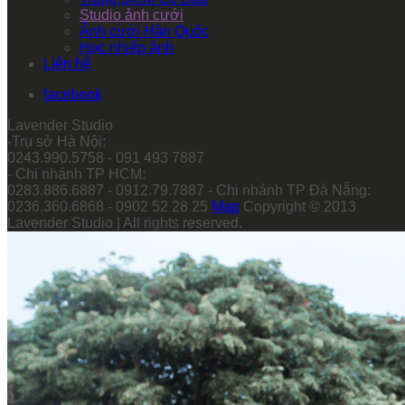
Studio ảnh cưới
Ảnh cưới Hàn Quốc
Học nhiếp ảnh
Liên hệ
facebook
Lavender Studio
-Trụ sở Hà Nội:
0243.990.5758 - 091 493 7887
- Chi nhánh TP HCM:
0283.886.6887 - 0912.79.7887 - Chi nhánh TP Đà Nẵng:
0236.360.6868 - 0902 52 28 25
Map
Copyright © 2013
Lavender Studio | All rights reserved.