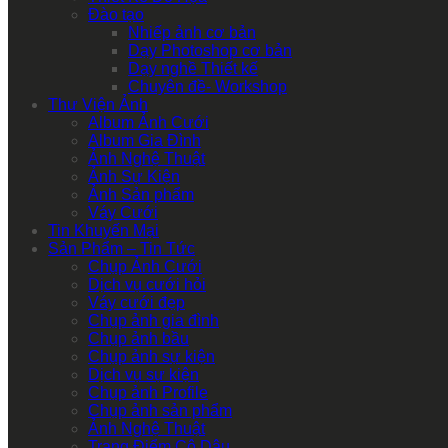
Đào tạo
Nhiếp ảnh cơ bản
Dạy Photoshop cơ bản
Dạy nghề Thiết kế
Chuyên đề- Workshop
Thư Viện Ảnh
Album Ảnh Cưới
Album Gia Đình
Ảnh Nghệ Thuật
Ảnh Sự Kiện
Ảnh Sản phẩm
Váy Cưới
Tin Khuyến Mại
Sản Phẩm – Tin Tức
Chụp Ảnh Cưới
Dịch vụ cưới hỏi
Váy cưới đẹp
Chụp ảnh gia đình
Chụp ảnh bầu
Chụp ảnh sự kiện
Dịch vụ sự kiện
Chụp ảnh Profile
Chụp ảnh sản phẩm
Ảnh Nghệ Thuật
Trang Điểm Cô Dâu