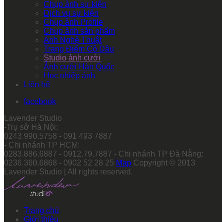
Chụp ảnh sự kiện
Dịch vụ sự kiện
Chụp ảnh Profile
Chụp ảnh sản phẩm
Ảnh Nghệ Thuật
Trang Điểm Cô Dâu
Studio ảnh cưới
Ảnh cưới Hàn Quốc
Học nhiếp ảnh
Liên hệ
facebook
Lavender Studio
-Trụ sở Hà Nội:
0243.990.5758 - 091 493 7887
- Chi nhánh TP HCM:
0283.886.6887 - 0912.79.7887 - Chi nhánh TP Đà Nẵng:
0236.360.6868 - 0902 52 28 25
Map
Copyright © 2013
Lavender Studio | All rights reserved.
Trang chủ
Giới thiệu