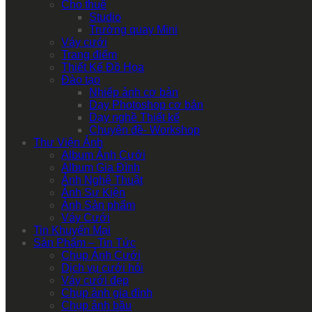
Cho thuê
Studio
Trường quay Mini
Váy cưới
Trang điểm
Thiết Kế Đồ Họa
Đào tạo
Nhiếp ảnh cơ bản
Dạy Photoshop cơ bản
Dạy nghề Thiết kế
Chuyên đề- Workshop
Thư Viện Ảnh
Album Ảnh Cưới
Album Gia Đình
Ảnh Nghệ Thuật
Ảnh Sự Kiện
Ảnh Sản phẩm
Váy Cưới
Tin Khuyến Mại
Sản Phẩm – Tin Tức
Chụp Ảnh Cưới
Dịch vụ cưới hỏi
Váy cưới đẹp
Chụp ảnh gia đình
Chụp ảnh bầu