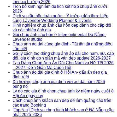
theo xu hướng 2026
Trọn bộ kinh nghiệm du lịch kết hợp chụp ảnh cưới
2026
Dịch vụ cầu hôn toàn quốc – Ý tưởng đến thực hiện
cùng Lavender Wedding Planner & Events
Kinh nghiệm chụp ảnh cầu hôn đẹp dành cho cặp đôi
và các nhiếp ảnh gia
Gói chụp ảnh cầu hôn ở Intercontinental Đà Nẵng-
Lavender studio
Chụp ảnh áo dài cùng gia đình- Tất tần tật những điều
cần biết
Gợi ý cách tạo dáng chụp ảnh áo dài cho nam, nữ, cặp
đôi, gia đình đơn giản mà vẫn đẹp update 2026-2027
Tạo Dáng Chụp Ảnh Áo Dài Cho Nam và Nữ Tết 2026
– 2027: Đơn Giản Mà Cuốn Hút
Chụp ảnh áo dài gia đình ở Hội An- dấu ấn đẹp gia
đình Việt
Xu hướng chụp ảnh gia đình với áo dài năm 2026
bùng nổ
Lý do các gia đình chọn chụp ảnh kỷ niệm ngày cưới ở
Hội An ngày nay
Cách chụp ảnh khách sạn đẹp để làm quảng cáo trên
các trang Booking
[Top 5++] Dịch vụ chụp hình khách sạn ở Đà Nẵng cập
nhật 2025-2026