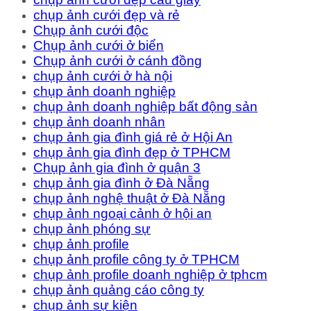
chụp ảnh cưới đẹp và rẻ
Chụp ảnh cưới độc
Chụp ảnh cưới ở biển
Chụp ảnh cưới ở cánh đồng
chụp ảnh cưới ở hà nội
chụp ảnh doanh nghiệp
chụp ảnh doanh nghiệp bất động sản
chụp ảnh doanh nhân
chụp ảnh gia đình giá rẻ ở Hội An
chụp ảnh gia đình đẹp ở TPHCM
Chụp ảnh gia đình ở quận 3
chụp ảnh gia đình ở Đà Nẵng
chụp ảnh nghệ thuật ở Đà Nẵng
chụp ảnh ngoại cảnh ở hội an
chụp ảnh phóng sự
chụp ảnh profile
chụp ảnh profile công ty ở TPHCM
chụp ảnh profile doanh nghiệp ở tphcm
chụp ảnh quảng cáo công ty
chụp ảnh sự kiện