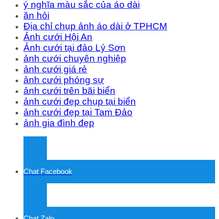
ý nghĩa màu sắc của áo dài
ăn hỏi
Địa chỉ chụp ảnh áo dài ở TPHCM
Ảnh cưới Hội An
Ảnh cưới tại đảo Lý Sơn
ảnh cưới chuyên nghiệp
ảnh cưới giá rẻ
ảnh cưới phóng sự
ảnh cưới trên bãi biển
ảnh cưới đẹp chụp tại biển
ảnh cưới đẹp tại Tam Đảo
ảnh gia đình đẹp
Chat Facebook
Chat Zalo