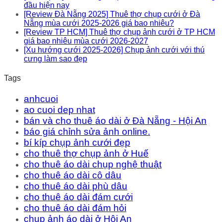
đầu hiện nay
[Review Đà Nẵng 2025] Thuê thợ chụp cưới ở Đà
Nẵng mùa cưới 2025-2026 giá bao nhiêu?
[Review TP HCM] Thuê thợ chụp ảnh cưới ở TP HCM
giá bao nhiêu mùa cưới 2026-2027
[Xu hướng cưới 2025-2026] Chụp ảnh cưới với thú
cưng làm sao đẹp
Tags
anhcuoi
ao cuoi dep nhat
bán và cho thuê áo dài ở Đà Nẵng - Hội An
báo giá chỉnh sửa ảnh online.
bí kíp chụp ảnh cưới đẹp
cho thuê thợ chụp ảnh ở Huế
cho thuê áo dài chụp nghệ thuật
cho thuê áo dài cô dâu
cho thuê áo dài phù dâu
cho thuê áo dài đám cưới
cho thuê áo dài đám hỏi
chụp ảnh áo dài ở Hội An