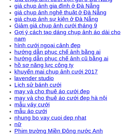
giá chụp ảnh gia đình ở Đà Nẵng
giá chụp ảnh nghệ thuật ở Đà Nẵng
giá chụp ảnh sự kiện ở Đà Nẵng
Giảm giá chụp ảnh cưới tháng 9
Gợi ý cách tạo dáng chụp ảnh áo dài cho
nam
hình cưới ngoại cảnh đẹp
hướng dẫn phục chế ảnh bằng ai
hướng dẫn phục chế ảnh cũ bằng ai
hồ sơ năng lực công ty
khuyến mai chụp ảnh cưới 2017
lavender studio
Lịch sử bánh cưới
may và cho thuê áo cưới đẹp
may và cho thuê áo cưới đẹp hà nội
mẫu váy cưới
mẫu áo cưới
nhung bo vay cuoi dep nhat
nữ
Phim trường Miền Đông nước Anh