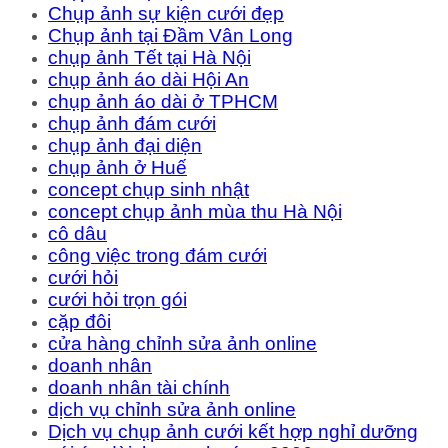
Chụp ảnh sự kiện cưới đẹp
Chụp ảnh tại Đầm Vân Long
chụp ảnh Tết tại Hà Nội
chụp ảnh áo dài Hội An
chụp ảnh áo dài ở TPHCM
chụp ảnh đám cưới
chụp ảnh đại diện
chụp ảnh ở Huế
concept chụp sinh nhật
concept chụp ảnh mùa thu Hà Nội
cô dâu
công việc trong đám cưới
cưới hỏi
cưới hỏi trọn gói
cặp đôi
cửa hàng chỉnh sửa ảnh online
doanh nhân
doanh nhân tài chính
dịch vụ chỉnh sửa ảnh online
Dịch vụ chụp ảnh cưới kết hợp nghỉ dưỡng