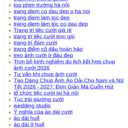
top phim trường hà nội
trang diem co dau dep o ha noi
trang diem lam toc dep
trang diem làm toc co dau dep
Trang trí tiệc cưới giá rẻ
trang trí tiệc cưới trọn gói
trang trí đám cưới
trang điểm cô dâu hoàn hảo
treo ảnh cưới ở đâu đẹp
Trọn bộ kinh nghiệm du lịch kết hợp chụp
ảnh cưới 2026
Tư vấn khi chụp ảnh cưới
Tạo Dáng Chụp Ảnh Áo Dài Cho Nam và Nữ
Tết 2026 - 2027: Đơn Giản Mà Cuốn Hút
tổ chức tiệc cưới tại hà nội
Tục trải giường cưới
wedding studio
Ý nghĩa của áo dài cưới
áo dài huế
áo dài ở huế