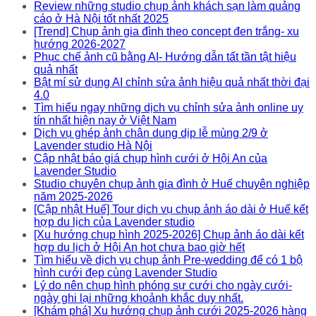
Review những studio chụp ảnh khách sạn làm quảng
cáo ở Hà Nội tốt nhất 2025
[Trend] Chụp ảnh gia đình theo concept đen trắng- xu
hướng 2026-2027
Phục chế ảnh cũ bằng AI- Hướng dẫn tất tần tật hiệu
quả nhất
Bật mí sử dụng AI chỉnh sửa ảnh hiệu quả nhất thời đại
4.0
Tìm hiểu ngay những dịch vụ chỉnh sửa ảnh online uy
tín nhất hiện nay ở Việt Nam
Dịch vụ ghép ảnh chân dung dịp lễ mùng 2/9 ở
Lavender studio Hà Nội
Cập nhật báo giá chụp hình cưới ở Hội An của
Lavender Studio
Studio chuyên chụp ảnh gia đình ở Huế chuyên nghiệp
năm 2025-2026
[Cập nhật Huế] Tour dịch vụ chụp ảnh áo dài ở Huế kết
hợp du lịch của Lavender studio
[Xu hướng chụp hình 2025-2026] Chụp ảnh áo dài kết
hợp du lịch ở Hội An hot chưa bao giờ hết
Tìm hiểu về dịch vụ chụp ảnh Pre-wedding để có 1 bộ
hình cưới đẹp cùng Lavender Studio
Lý do nên chụp hình phóng sự cưới cho ngày cưới-
ngày ghi lại những khoảnh khắc duy nhất.
[Khám phá] Xu hướng chụp ảnh cưới 2025-2026 hàng