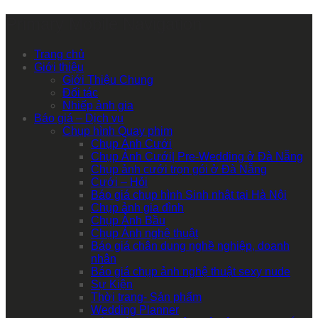
Primary Mobile Navigation
Trang chủ
Giới thiệu
Giới Thiệu Chung
Đối tác
Nhiếp ảnh gia
Báo giá – Dịch vụ
Chụp hình Quay phim
Chụp Ảnh Cưới
Chụp Ảnh Cưới| Pre-Wedding ở Đà Nẵng
Chụp ảnh cưới trọn gói ở Đà Nẵng
Cưới – Hỏi
Báo giá chụp hình Sinh nhật tại Hà Nội
Chụp ảnh gia đình
Chụp Ảnh Bầu
Chụp Ảnh nghệ thuật
Báo giá chân dung nghề nghiệp, doanh
nhân
Báo giá chụp ảnh nghệ thuật sexy nude
Sự Kiện
Thời trang- Sản phẩm
Wedding Planner