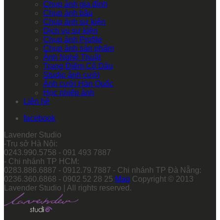
Chụp ảnh gia đình
Chụp ảnh bầu
Chụp ảnh sự kiện
Dịch vụ sự kiện
Chụp ảnh Profile
Chụp ảnh sản phẩm
Ảnh Nghệ Thuật
Trang Điểm Cô Dâu
Studio ảnh cưới
Ảnh cưới Hàn Quốc
Học nhiếp ảnh
Liên hệ
facebook
Lavender Studio
-Trụ sở Hà Nội:
0243.990.5758 - 091 493 7887
- Chi nhánh TP HCM:
0283.886.6887 - 0912.79.7887 - Chi nhánh TP Đà Nẵng:
0236.360.6868 - 0902 52 28 25
Map
Copyright © 2013
Lavender Studio | All rights reserved.