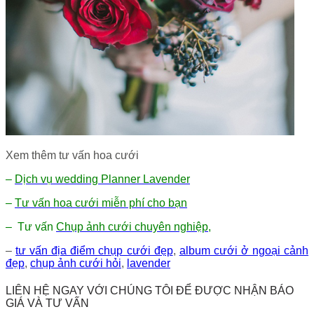
Xem thêm tư vấn hoa cưới
–
Dịch vụ wedding Planner Lavender
–
Tư vấn hoa cưới miễn phí cho bạn
– Tư vấn
Chụp ảnh cưới chuyên nghiệp
,
–
tư vấn địa điểm chụp cưới đẹp
,
album cưới ở ngoại cảnh
đẹp
,
chụp ảnh cưới hỏi
,
lavender
LIÊN HỆ NGAY VỚI CHÚNG TÔI ĐỂ ĐƯỢC NHẬN BÁO
GIÁ VÀ TƯ VẤN