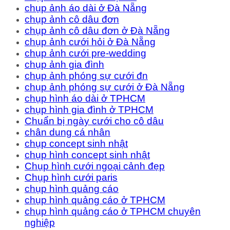
chụp ảnh áo dài ở Đà Nẵng
chụp ảnh cô dâu đơn
chụp ảnh cô dâu đơn ở Đà Nẵng
chụp ảnh cưới hỏi ở Đà Nẵng
chụp ảnh cưới pre-wedding
chụp ảnh gia đình
chụp ảnh phóng sự cưới đn
chụp ảnh phóng sự cưới ở Đà Nẵng
chụp hình áo dài ở TPHCM
chụp hình gia đình ở TPHCM
Chuẩn bị ngày cưới cho cô dâu
chân dung cá nhân
chụp concept sinh nhật
chụp hình concept sinh nhật
Chụp hình cưới ngoại cảnh đẹp
Chụp hình cưới paris
chụp hình quảng cáo
chụp hình quảng cáo ở TPHCM
chụp hình quảng cáo ở TPHCM chuyên
nghiệp