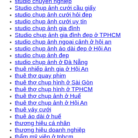
studio chuyên nghiệp
Studio chụp ảnh cưới cầu giấy
studio chụp ảnh cưới hỏi đẹp
studio chụp ảnh cưới uy tín
studio chụp ảnh gia đình
Studio chụp ảnh gia đình đẹp ở TPHCM
studio chụp ảnh ngoại cảnh ở hội an
studio chụp ảnh áo dài đẹp ở Hội An
studio chụp ảnh đẹp
studio chụp ảnh ở Đà Nẵng
thuê nhiếp ảnh gia ở Hội An
thuê thợ quay phim
thuê thợ chụp hình ở Sài Gòn
thuê thợ chụp hình ở TPHCM
thuê thợ chụp ảnh ở Huế
thuê thợ chụp ảnh ở Hội An
thuê váy cưới
thuê áo dài ở huế
thương hiệu cá nhân
thương hiệu doanh nghiệp
thẩm mỹ viện ở tphcm