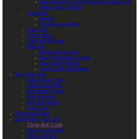
Báo giá dịch vụ chỉnh sửa ảnh online, cắt
ghép, phục chế ảnh
Cho thuê
Studio
Trường quay Mini
Váy cưới
Trang điểm
Thiết Kế Đồ Họa
Đào tạo
Nhiếp ảnh cơ bản
Dạy Photoshop cơ bản
Dạy nghề Thiết kế
Chuyên đề- Workshop
Thư Viện Ảnh
Album Ảnh Cưới
Album Gia Đình
Ảnh Nghệ Thuật
Ảnh Sự Kiện
Ảnh Sản phẩm
Váy Cưới
Tin Khuyến Mại
Sản Phẩm – Tin Tức
Chụp Ảnh Cưới
Dịch vụ cưới hỏi
Váy cưới đẹp