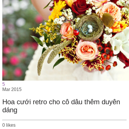
5
Mar
2015
Hoa cưới retro cho cô dâu thêm duyên
dáng
0
likes