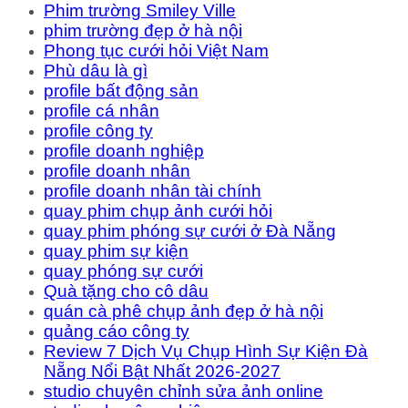
Phim trường Smiley Ville
phim trường đẹp ở hà nội
Phong tục cưới hỏi Việt Nam
Phù dâu là gì
profile bất động sản
profile cá nhân
profile công ty
profile doanh nghiệp
profile doanh nhân
profile doanh nhân tài chính
quay phim chụp ảnh cưới hỏi
quay phim phóng sự cưới ở Đà Nẵng
quay phim sự kiện
quay phóng sự cưới
Quà tặng cho cô dâu
quán cà phê chụp ảnh đẹp ở hà nội
quảng cáo công ty
Review 7 Dịch Vụ Chụp Hình Sự Kiện Đà
Nẵng Nổi Bật Nhất 2026-2027
studio chuyên chỉnh sửa ảnh online