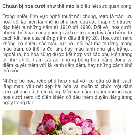
Chuẩn bị hoa cưới như thế nào
là điều hết sức quan trọng
Trong nhiều lĩnh vực nghệ thuật nói chung, retro là trào lưu
hoài cổ, tái hiện lại những phụ kiện của các thập niên trước,
đặc biệt là những năm từ 1910 tới 1930. Đối với hoa cưới,
những bó hoa mang phong cách retro cũng lấy cảm hứng từ
cách kết hoa của những năm đầu thế kỷ 20. Hoa cưới retro
không có nhiều sắc màu rực rỡ, nổi bật mà thường mang
màu trầm, có thể là đỏ, tím, hay màu lạnh như ghi, trắng…
Ngoài ra, bó hoa cũng được kết hợp với các phụ kiện trang
trí như chiếc trâm cài áo, những bông hoa bằng đồng và
điểm xuyết thêm với lá xanh cắm đệm, hay những cành khô
thô mộc.
Những bó hoa retro phù hợp nhất với cô dâu có tính cách
lãng mạn, yêu nét đẹp hài hòa và muốn tổ chức một đám
cưới phong cách dịu dàng. Mời bạn cùng ngắm những mẫu
hoa cưới retro cổ điển khiến cô dâu thêm duyên dáng trong
ngày trọng đại: