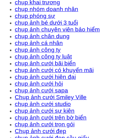
chụp khai trương
chụp nhóm doanh nhân
chụp phóng sự
chụp ảnh bé dưới 3 tuổi
chụp ảnh chuyên viên bảo hiểm
chụp ảnh chân dung
chụp ảnh cá nhân
chụp ảnh công ty
chụp ảnh công ty luật
chụp ảnh cưới bãi biển
chụp ảnh cưới có khuyến mãi
chụp ảnh cưới hiện đại
chụp ảnh cưới hỏi
chụp ảnh cưới sapa
Chụp ảnh cưới Smiley Ville
chụp ảnh cưới studio
chụp ảnh cưới sự kiện
chụp ảnh cưới trên bờ biển
chụp ảnh cưới trọn gói
Chụp ảnh cưới đẹp
chụp ảnh cưới đẹp cầu giấy