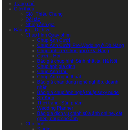
Trang chủ
Giới thiệu
Giới Thiệu Chung
Đối tác
Nhiếp ảnh gia
Báo giá – Dịch vụ
Chụp hình Quay phim
Chụp Ảnh Cưới
Chụp Ảnh Cưới| Pre-Wedding ở Đà Nẵng
Chụp ảnh cưới trọn gói ở Đà Nẵng
Cưới – Hỏi
Báo giá chụp hình Sinh nhật tại Hà Nội
Chụp ảnh gia đình
Chụp Ảnh Bầu
Chụp Ảnh nghệ thuật
Báo giá chân dung nghề nghiệp, doanh
nhân
Báo giá chụp ảnh nghệ thuật sexy nude
Sự Kiện
Thời trang- Sản phẩm
Wedding Planner
Báo giá dịch vụ chỉnh sửa ảnh online, cắt
ghép, phục chế ảnh
Cho thuê
Studio