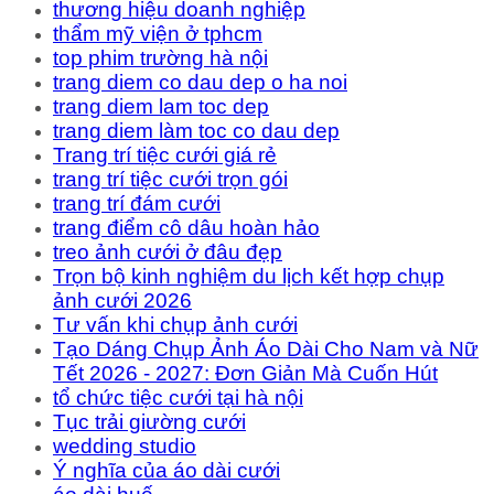
thương hiệu doanh nghiệp
thẩm mỹ viện ở tphcm
top phim trường hà nội
trang diem co dau dep o ha noi
trang diem lam toc dep
trang diem làm toc co dau dep
Trang trí tiệc cưới giá rẻ
trang trí tiệc cưới trọn gói
trang trí đám cưới
trang điểm cô dâu hoàn hảo
treo ảnh cưới ở đâu đẹp
Trọn bộ kinh nghiệm du lịch kết hợp chụp
ảnh cưới 2026
Tư vấn khi chụp ảnh cưới
Tạo Dáng Chụp Ảnh Áo Dài Cho Nam và Nữ
Tết 2026 - 2027: Đơn Giản Mà Cuốn Hút
tổ chức tiệc cưới tại hà nội
Tục trải giường cưới
wedding studio
Ý nghĩa của áo dài cưới