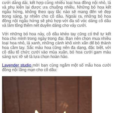
cưới dáng dài, kết hợp cùng nhiều loại hoa đồng nội nhỏ, lá
và phụ kiện lại được ưa chuộng nhiều. Những bó hoa kết
ngẫu hứng, không theo quy tắc nào sẽ mang đến vẻ đẹp
trong sáng, tự nhiên cho cô dâu. Ngoài ra, những bó hoa
đồng nội ngẫu hứng sẽ phù hợp với đa số vóc dáng cô dâu
và làm tông thêm nét duyên dáng cho váy cưới.
Với những bó hoa này, cô dâu khéo tay cũng có thể tự kết
hoa cho mình trong ngày trọng đại. Bạn nên chọn mua nhiều
loại hoa nhỏ, lá xanh, những cành khô xinh xắn để bó thành
hoa cầm tay. Sắc màu hoa cũng nên đa dạng, đặc biệt, với
cô dâu tổ chức cưới vào mùa xuân, bó hoa cưới gam màu
sáng rực rỡ sẽ là lựa chọn hoàn hảo.
Lavender studio
mời bạn cùng ngắm một số mẫu hoa cưới
đồng nội lãng mạn cho cô dâu: