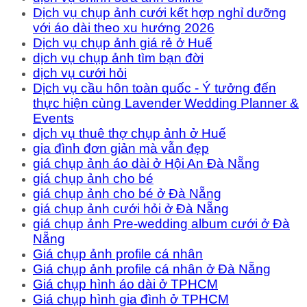
Dịch vụ chụp ảnh cưới kết hợp nghỉ dưỡng
với áo dài theo xu hướng 2026
Dịch vụ chụp ảnh giá rẻ ở Huế
dịch vụ chụp ảnh tìm bạn đời
dịch vụ cưới hỏi
Dịch vụ cầu hôn toàn quốc - Ý tưởng đến
thực hiện cùng Lavender Wedding Planner &
Events
dịch vụ thuê thợ chụp ảnh ở Huế
gia đình đơn giản mà vẫn đẹp
giá chụp ảnh áo dài ở Hội An Đà Nẵng
giá chụp ảnh cho bé
giá chụp ảnh cho bé ở Đà Nẵng
giá chụp ảnh cưới hỏi ở Đà Nẵng
giá chụp ảnh Pre-wedding album cưới ở Đà
Nẵng
Giá chụp ảnh profile cá nhân
Giá chụp ảnh profile cá nhân ở Đà Nẵng
Giá chụp hình áo dài ở TPHCM
Giá chụp hình gia đình ở TPHCM