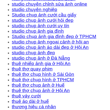
studio chuyên chỉnh sửa ảnh online
studio chuyên nghiệp
Studio chụp ảnh cưới cầu giấy
studio chụp ảnh cưới hỏi đẹp
studio chụp ảnh cưới uy tín
studio chụp ảnh gia đình
Studio chụp ảnh gia đình đẹp ở TPHCM
studio chụp ảnh ngoại cảnh ở hội an
studio chụp ảnh áo dài đẹp ở Hội An
studio chụp ảnh đẹp
studio chụp ảnh ở Đà Nẵng
thuê nhiếp ảnh gia ở Hội An
thuê thợ quay phim
thuê thợ chụp hình ở Sài Gòn
thuê thợ chụp hình ở TPHCM
thuê thợ chụp ảnh ở Huế
thuê thợ chụp ảnh ở Hội An
thuê váy cưới
thuê áo dài ở huế
thương hiệu cá nhân