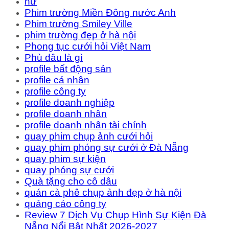
nữ
Phim trường Miền Đông nước Anh
Phim trường Smiley Ville
phim trường đẹp ở hà nội
Phong tục cưới hỏi Việt Nam
Phù dâu là gì
profile bất động sản
profile cá nhân
profile công ty
profile doanh nghiệp
profile doanh nhân
profile doanh nhân tài chính
quay phim chụp ảnh cưới hỏi
quay phim phóng sự cưới ở Đà Nẵng
quay phim sự kiện
quay phóng sự cưới
Quà tặng cho cô dâu
quán cà phê chụp ảnh đẹp ở hà nội
quảng cáo công ty
Review 7 Dịch Vụ Chụp Hình Sự Kiện Đà
Nẵng Nổi Bật Nhất 2026-2027