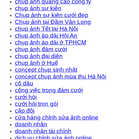
chụp ảnh quảng cáo công ty
chụp ảnh sự kiện
Chụp ảnh sự kiện cưới đẹp
Chụp ảnh tại Đầm Vân Long
chụp ảnh Tết tại Hà Nội
chụp ảnh áo dài Hội An
chụp ảnh áo dài ở TPHCM
chụp ảnh đám cưới
chụp ảnh đại diện
chụp ảnh ở Huế
concept chụp sinh nhật
concept chụp ảnh mùa thu Hà Nội
cô dâu
công việc trong đám cưới
cưới hỏi
cưới hỏi trọn gói
cặp đôi
cửa hàng chỉnh sửa ảnh online
doanh nhân
doanh nhân tài chính
dịch vụ chỉnh sửa ảnh online