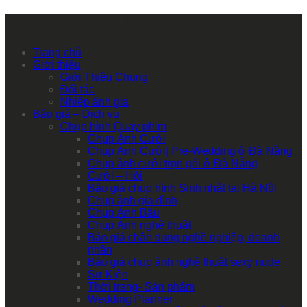
Primary Mobile Navigation
Trang chủ
Giới thiệu
Giới Thiệu Chung
Đối tác
Nhiếp ảnh gia
Báo giá – Dịch vụ
Chụp hình Quay phim
Chụp Ảnh Cưới
Chụp Ảnh Cưới| Pre-Wedding ở Đà Nẵng
Chụp ảnh cưới trọn gói ở Đà Nẵng
Cưới – Hỏi
Báo giá chụp hình Sinh nhật tại Hà Nội
Chụp ảnh gia đình
Chụp Ảnh Bầu
Chụp Ảnh nghệ thuật
Báo giá chân dung nghề nghiệp, doanh
nhân
Báo giá chụp ảnh nghệ thuật sexy nude
Sự Kiện
Thời trang- Sản phẩm
Wedding Planner