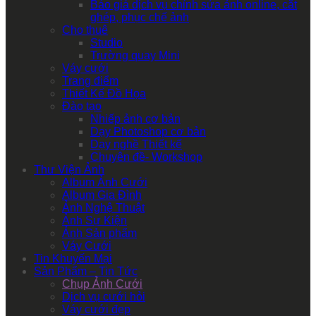
Báo giá dịch vụ chỉnh sửa ảnh online, cắt
ghép, phục chế ảnh
Cho thuê
Studio
Trường quay Mini
Váy cưới
Trang điểm
Thiết Kế Đồ Họa
Đào tạo
Nhiếp ảnh cơ bản
Dạy Photoshop cơ bản
Dạy nghề Thiết kế
Chuyên đề- Workshop
Thư Viện Ảnh
Album Ảnh Cưới
Album Gia Đình
Ảnh Nghệ Thuật
Ảnh Sự Kiện
Ảnh Sản phẩm
Váy Cưới
Tin Khuyến Mại
Sản Phẩm – Tin Tức
Chụp Ảnh Cưới
Dịch vụ cưới hỏi
Váy cưới đẹp