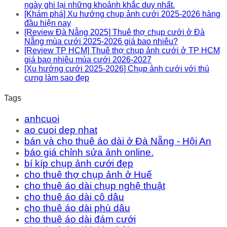
ngày ghi lại những khoảnh khắc duy nhất.
[Khám phá] Xu hướng chụp ảnh cưới 2025-2026 hàng
đầu hiện nay
[Review Đà Nẵng 2025] Thuê thợ chụp cưới ở Đà
Nẵng mùa cưới 2025-2026 giá bao nhiêu?
[Review TP HCM] Thuê thợ chụp ảnh cưới ở TP HCM
giá bao nhiêu mùa cưới 2026-2027
[Xu hướng cưới 2025-2026] Chụp ảnh cưới với thú
cưng làm sao đẹp
Tags
anhcuoi
ao cuoi dep nhat
bán và cho thuê áo dài ở Đà Nẵng - Hội An
báo giá chỉnh sửa ảnh online.
bí kíp chụp ảnh cưới đẹp
cho thuê thợ chụp ảnh ở Huế
cho thuê áo dài chụp nghệ thuật
cho thuê áo dài cô dâu
cho thuê áo dài phù dâu
cho thuê áo dài đám cưới