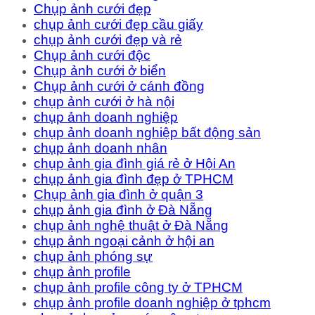
Chụp ảnh cưới đẹp
chụp ảnh cưới đẹp cầu giấy
chụp ảnh cưới đẹp và rẻ
Chụp ảnh cưới độc
Chụp ảnh cưới ở biển
Chụp ảnh cưới ở cánh đồng
chụp ảnh cưới ở hà nội
chụp ảnh doanh nghiệp
chụp ảnh doanh nghiệp bất động sản
chụp ảnh doanh nhân
chụp ảnh gia đình giá rẻ ở Hội An
chụp ảnh gia đình đẹp ở TPHCM
Chụp ảnh gia đình ở quận 3
chụp ảnh gia đình ở Đà Nẵng
chụp ảnh nghệ thuật ở Đà Nẵng
chụp ảnh ngoại cảnh ở hội an
chụp ảnh phóng sự
chụp ảnh profile
chụp ảnh profile công ty ở TPHCM
chụp ảnh profile doanh nghiệp ở tphcm