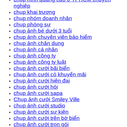
nghiệp
chụp khai trương
chụp nhóm doanh nhân
chụp phóng sự
chụp ảnh bé dưới 3 tuổi
chụp ảnh chuyên viên bảo hiểm
chụp ảnh chân dung
chụp ảnh cá nhân
chụp ảnh công ty
chụp ảnh công ty luật
chụp ảnh cưới bãi biển
chụp ảnh cưới có khuyến mãi
chụp ảnh cưới hiện đại
chụp ảnh cưới hỏi
chụp ảnh cưới sapa
Chụp ảnh cưới Smiley Ville
chụp ảnh cưới studio
chụp ảnh cưới sự kiện
chụp ảnh cưới trên bờ biển
chụp ảnh cưới trọn gói