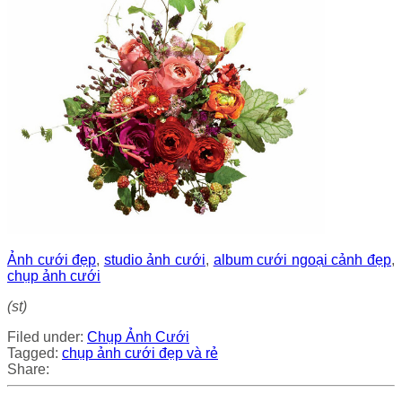
Ảnh cưới đẹp
,
studio ảnh cưới
,
album cưới ngoại cảnh đẹp
,
chụp ảnh cưới
(st)
Filed under:
Chụp Ảnh Cưới
Tagged:
chụp ảnh cưới đẹp và rẻ
Share: