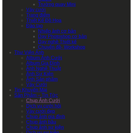
Trường quay Mini
Váy cưới
Trang điểm
Thiết Kế Đồ Họa
Đào tạo
Nhiếp ảnh cơ bản
Dạy Photoshop cơ bản
Dạy nghề Thiết kế
Chuyên đề- Workshop
Thư Viện Ảnh
Album Ảnh Cưới
Album Gia Đình
Ảnh Nghệ Thuật
Ảnh Sự Kiện
Ảnh Sản phẩm
Váy Cưới
Tin Khuyến Mại
Sản Phẩm – Tin Tức
Chụp Ảnh Cưới
Dịch vụ cưới hỏi
Váy cưới đẹp
Chụp ảnh gia đình
Chụp ảnh bầu
Chụp ảnh sự kiện
Dịch vụ sự kiện