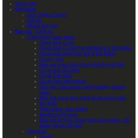
Trang chủ
Giới thiệu
Giới Thiệu Chung
Đối tác
Nhiếp ảnh gia
Báo giá – Dịch vụ
Chụp hình Quay phim
Chụp Ảnh Cưới
Chụp Ảnh Cưới| Pre-Wedding ở Đà Nẵng
Chụp ảnh cưới trọn gói ở Đà Nẵng
Cưới – Hỏi
Báo giá chụp hình Sinh nhật tại Hà Nội
Chụp ảnh gia đình
Chụp Ảnh Bầu
Chụp Ảnh nghệ thuật
Báo giá chân dung nghề nghiệp, doanh
nhân
Báo giá chụp ảnh nghệ thuật sexy nude
Sự Kiện
Thời trang- Sản phẩm
Wedding Planner
Báo giá dịch vụ chỉnh sửa ảnh online, cắt
ghép, phục chế ảnh
Cho thuê
Studio