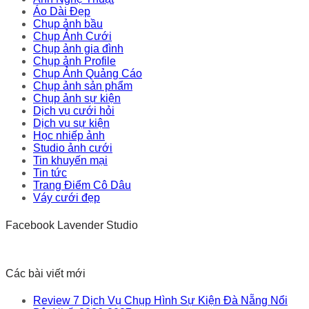
Áo Dài Đẹp
Chụp ảnh bầu
Chụp Ảnh Cưới
Chụp ảnh gia đình
Chụp ảnh Profile
Chụp Ảnh Quảng Cáo
Chụp ảnh sản phẩm
Chụp ảnh sự kiện
Dịch vụ cưới hỏi
Dịch vụ sự kiện
Học nhiếp ảnh
Studio ảnh cưới
Tin khuyến mại
Tin tức
Trang Điểm Cô Dâu
Váy cưới đẹp
Facebook Lavender Studio
Các bài viết mới
Review 7 Dịch Vụ Chụp Hình Sự Kiện Đà Nẵng Nổi