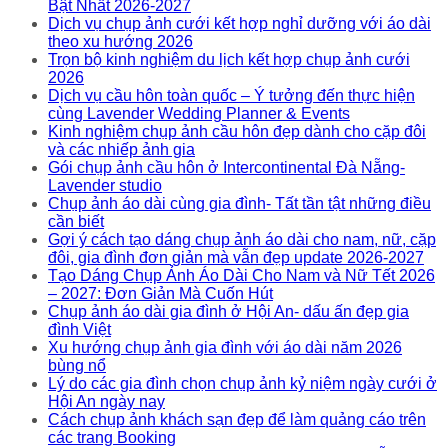
Bật Nhất 2026-2027
Dịch vụ chụp ảnh cưới kết hợp nghỉ dưỡng với áo dài
theo xu hướng 2026
Trọn bộ kinh nghiệm du lịch kết hợp chụp ảnh cưới
2026
Dịch vụ cầu hôn toàn quốc – Ý tưởng đến thực hiện
cùng Lavender Wedding Planner & Events
Kinh nghiệm chụp ảnh cầu hôn đẹp dành cho cặp đôi
và các nhiếp ảnh gia
Gói chụp ảnh cầu hôn ở Intercontinental Đà Nẵng-
Lavender studio
Chụp ảnh áo dài cùng gia đình- Tất tần tật những điều
cần biết
Gợi ý cách tạo dáng chụp ảnh áo dài cho nam, nữ, cặp
đôi, gia đình đơn giản mà vẫn đẹp update 2026-2027
Tạo Dáng Chụp Ảnh Áo Dài Cho Nam và Nữ Tết 2026
– 2027: Đơn Giản Mà Cuốn Hút
Chụp ảnh áo dài gia đình ở Hội An- dấu ấn đẹp gia
đình Việt
Xu hướng chụp ảnh gia đình với áo dài năm 2026
bùng nổ
Lý do các gia đình chọn chụp ảnh kỷ niệm ngày cưới ở
Hội An ngày nay
Cách chụp ảnh khách sạn đẹp để làm quảng cáo trên
các trang Booking