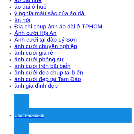
áo dài huế
áo dài ở huế
ý nghĩa màu sắc của áo dài
ăn hỏi
Địa chỉ chụp ảnh áo dài ở TPHCM
Ảnh cưới Hội An
Ảnh cưới tại đảo Lý Sơn
ảnh cưới chuyên nghiệp
ảnh cưới giá rẻ
ảnh cưới phóng sự
ảnh cưới trên bãi biển
ảnh cưới đẹp chụp tại biển
ảnh cưới đẹp tại Tam Đảo
ảnh gia đình đẹp
Chat Facebook