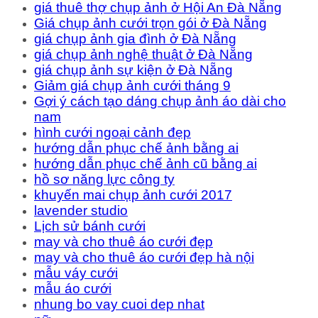
giá thuê thợ chụp ảnh ở Hội An Đà Nẵng
Giá chụp ảnh cưới trọn gói ở Đà Nẵng
giá chụp ảnh gia đình ở Đà Nẵng
giá chụp ảnh nghệ thuật ở Đà Nẵng
giá chụp ảnh sự kiện ở Đà Nẵng
Giảm giá chụp ảnh cưới tháng 9
Gợi ý cách tạo dáng chụp ảnh áo dài cho
nam
hình cưới ngoại cảnh đẹp
hướng dẫn phục chế ảnh bằng ai
hướng dẫn phục chế ảnh cũ bằng ai
hồ sơ năng lực công ty
khuyến mai chụp ảnh cưới 2017
lavender studio
Lịch sử bánh cưới
may và cho thuê áo cưới đẹp
may và cho thuê áo cưới đẹp hà nội
mẫu váy cưới
mẫu áo cưới
nhung bo vay cuoi dep nhat