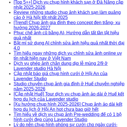
[Top 5++] Dịch vụ chụp hình khách sạn ở Đà Nẵng cập
nhật 2025-2026
Review những studio chụp ảnh khách sạn làm quảng
cáo ở Hà Nội tốt nhất 2025
[Trend] Chụp ảnh gia đình theo concept đen trắng- xu
hướng 2026-2027
Phục chế ảnh cũ bằng AI- Hướng dẫn tất tần tật hiệu
quả nhất
Bật mí sử dụng AI chỉnh sửa ảnh hiệu quả nhất thời đại
4.0
Tìm hiểu ngay những dịch vụ chỉnh sửa ảnh online uy
tín nhất hiện nay ở Việt Nam
Dịch vụ ghép ảnh chân dung dịp lễ mùng 2/9 ở
Lavender studio Hà Nội
Cập nhật báo giá chụp hình cưới ở Hội An của
Lavender Studio
Studio chuyên chụp ảnh gia đình ở Huế chuyên nghiệp
năm 2025-2026
[Cập nhật Huế] Tour dịch vụ chụp ảnh áo dài ở Huế kết
hợp du lịch của Lavender studio
[Xu hướng chụp hình 2025-2026] Chụp ảnh áo dài kết
hợp du lịch ở Hội An hot chưa bao giờ hết
Tìm hiểu về dịch vụ chụp ảnh Pre-wedding để có 1 bộ
hình cưới đẹp cùng Lavender Studio
Lý do nên chụp hình phóng sự cưới cho ngày cưới-