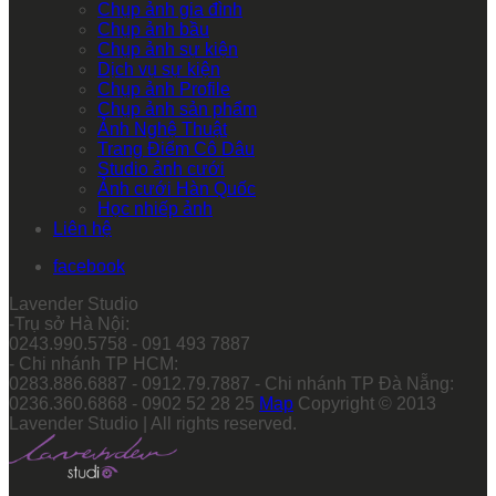
Chụp ảnh gia đình
Chụp ảnh bầu
Chụp ảnh sự kiện
Dịch vụ sự kiện
Chụp ảnh Profile
Chụp ảnh sản phẩm
Ảnh Nghệ Thuật
Trang Điểm Cô Dâu
Studio ảnh cưới
Ảnh cưới Hàn Quốc
Học nhiếp ảnh
Liên hệ
facebook
Lavender Studio
-Trụ sở Hà Nội:
0243.990.5758 - 091 493 7887
- Chi nhánh TP HCM:
0283.886.6887 - 0912.79.7887 - Chi nhánh TP Đà Nẵng:
0236.360.6868 - 0902 52 28 25
Map
Copyright © 2013
Lavender Studio | All rights reserved.