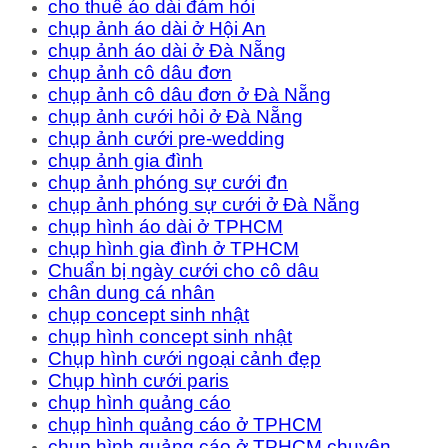
cho thuê áo dài đám hỏi
chụp ảnh áo dài ở Hội An
chụp ảnh áo dài ở Đà Nẵng
chụp ảnh cô dâu đơn
chụp ảnh cô dâu đơn ở Đà Nẵng
chụp ảnh cưới hỏi ở Đà Nẵng
chụp ảnh cưới pre-wedding
chụp ảnh gia đình
chụp ảnh phóng sự cưới đn
chụp ảnh phóng sự cưới ở Đà Nẵng
chụp hình áo dài ở TPHCM
chụp hình gia đình ở TPHCM
Chuẩn bị ngày cưới cho cô dâu
chân dung cá nhân
chụp concept sinh nhật
chụp hình concept sinh nhật
Chụp hình cưới ngoại cảnh đẹp
Chụp hình cưới paris
chụp hình quảng cáo
chụp hình quảng cáo ở TPHCM
chụp hình quảng cáo ở TPHCM chuyên