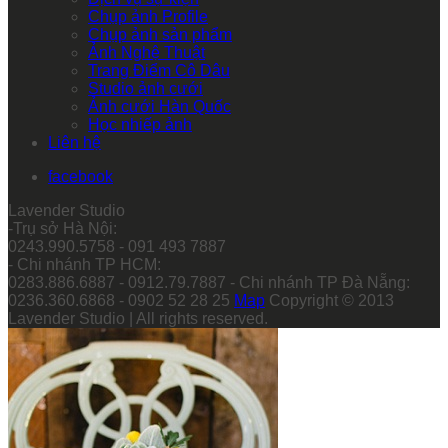
Chụp ảnh Profile
Chụp ảnh sản phẩm
Ảnh Nghệ Thuật
Trang Điểm Cô Dâu
Studio ảnh cưới
Ảnh cưới Hàn Quốc
Học nhiếp ảnh
Liên hệ
facebook
Lavender Studio
-Trụ sở Hà Nội:
0243.990.5758 - 091 493 7887
- Chi nhánh TP HCM:
0283.886.6887 - 0912.79.7887 - Chi nhánh TP Đà Nẵng:
0236.360.6868 - 0902 52 28 25
Map
Copyright © 2013
Lavender Studio | All rights reserved.