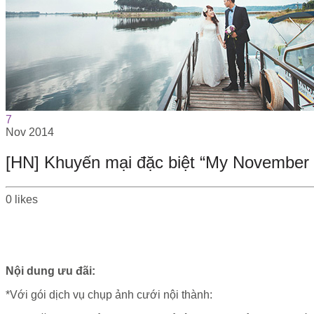
7
Nov
2014
[HN] Khuyến mại đặc biệt “My November
0
likes
Nội dung ưu đãi:
*Với gói dịch vụ chụp ảnh cưới nội thành: