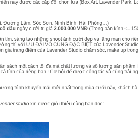
 hiện nay được các cặp đôi chọn lựa (Box Art, Lavender Park,
a Vì, Đường Lâm, Sóc Sơn, Ninh Bình, Hải Phòng…)
 cô dâu
ngày cưới trị giá
2.000.000 VNĐ
(Trong bán kính <= 15
n tìm, sáng tạo những shoot ảnh cưới đẹp và lãng mạn cho ri
m trường thì với ƯU ĐÃI VÔ CÙNG ĐẶC BIỆT của Lavender Studio 
 gia trang điểm của Lavender Studio chăm sóc, make up trong 
gân sách một cách tối đa mà chất lượng và số lượng sản phẩm l
cá tính của riêng bạn ! Cơ hội để được cộng tác và cùng trải n
chương trình khuyến mãi mới nhất trong mùa cưới này, khách hàn
vender studio
xin được giới thiệu cùng bạn đọc: