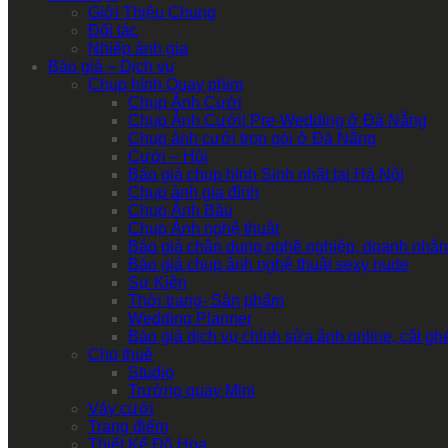
Giới Thiệu Chung
Đối tác
Nhiếp ảnh gia
Báo giá – Dịch vụ
Chụp hình Quay phim
Chụp Ảnh Cưới
Chụp Ảnh Cưới| Pre-Wedding ở Đà Nẵng
Chụp ảnh cưới trọn gói ở Đà Nẵng
Cưới – Hỏi
Báo giá chụp hình Sinh nhật tại Hà Nội
Chụp ảnh gia đình
Chụp Ảnh Bầu
Chụp Ảnh nghệ thuật
Báo giá chân dung nghề nghiệp, doanh nhân
Báo giá chụp ảnh nghệ thuật sexy nude
Sự Kiện
Thời trang- Sản phẩm
Wedding Planner
Báo giá dịch vụ chỉnh sửa ảnh online, cắt g
Cho thuê
Studio
Trường quay Mini
Váy cưới
Trang điểm
Thiết Kế Đồ Họa