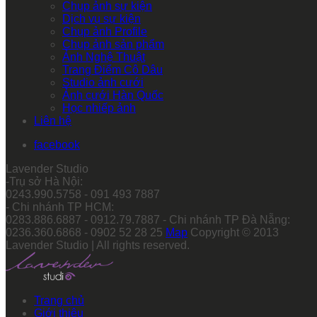
Chụp ảnh sự kiện
Dịch vụ sự kiện
Chụp ảnh Profile
Chụp ảnh sản phẩm
Ảnh Nghệ Thuật
Trang Điểm Cô Dâu
Studio ảnh cưới
Ảnh cưới Hàn Quốc
Học nhiếp ảnh
Liên hệ
facebook
Lavender Studio
-Trụ sở Hà Nội:
0243.990.5758 - 091 493 7887
- Chi nhánh TP HCM:
0283.886.6887 - 0912.79.7887 - Chi nhánh TP Đà Nẵng:
0236.360.6868 - 0902 52 28 25
Map
Copyright © 2013
Lavender Studio | All rights reserved.
Trang chủ
Giới thiệu