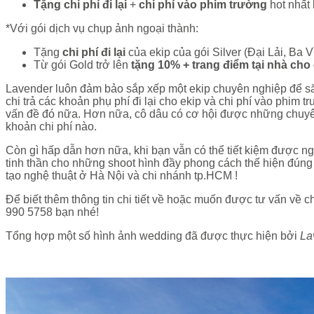
Tặng chi phí đi lại
+
chi phí vào phim trường
hot nhất
*Với gói dịch vụ chụp ảnh ngoại thành:
Tặng
chi phí đi lại
của ekip của gói Silver (Đại Lải, B
Từ gói Gold trở lên
tặng 10% + trang điểm tại nhà cho
Lavender luôn đảm bảo sắp xếp một ekip chuyên nghiệp để să
chi trả các khoản phụ phí đi lại cho ekip và chi phí vào phi
vấn đề đó nữa. Hơn nữa, cô dâu có cơ hội được những chuyên
khoản chi phí nào.
Còn gì hấp dẫn hơn nữa, khi bạn vẫn có thể tiết kiệm được n
tinh thần cho những shoot hình đầy phong cách thể hiện đúng 
tạo nghệ thuật ở Hà Nội và chi nhánh tp.HCM !
Để biết thêm thông tin chi tiết về hoặc muốn được tư vấn về 
990 5758 bạn nhé!
Tổng hợp một số hình ảnh wedding đã được thực hiện bởi
La