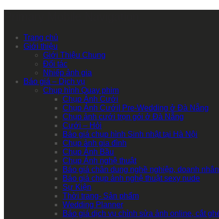
Primary Mobile Navigation
Trang chủ
Giới thiệu
Giới Thiệu Chung
Đối tác
Nhiếp ảnh gia
Báo giá – Dịch vụ
Chụp hình Quay phim
Chụp Ảnh Cưới
Chụp Ảnh Cưới| Pre-Wedding ở Đà Nẵng
Chụp ảnh cưới trọn gói ở Đà Nẵng
Cưới – Hỏi
Báo giá chụp hình Sinh nhật tại Hà Nội
Chụp ảnh gia đình
Chụp Ảnh Bầu
Chụp Ảnh nghệ thuật
Báo giá chân dung nghề nghiệp, doanh nhân
Báo giá chụp ảnh nghệ thuật sexy nude
Sự Kiện
Thời trang- Sản phẩm
Wedding Planner
Báo giá dịch vụ chỉnh sửa ảnh online, cắt g