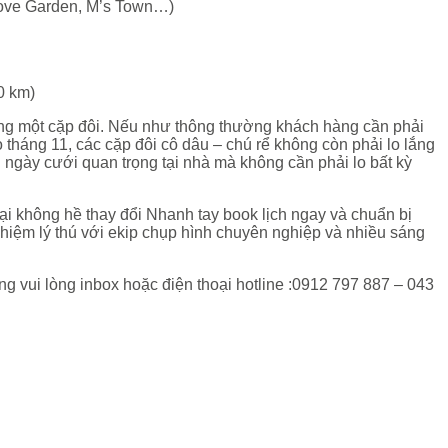
 Love Garden, M’s Town…)
0 km)
êng một cặp đôi. Nếu như thông thường khách hàng cần phải
tháng 11, các cặp đôi cô dâu – chú rể không còn phải lo lắng
ngày cưới quan trọng tại nhà mà không cần phải lo bất kỳ
ại không hề thay đổi Nhanh tay book lịch ngay và chuẩn bị
ghiệm lý thú với ekip chụp hình chuyên nghiệp và nhiều sáng
g vui lòng inbox hoặc điện thoại hotline :0912 797 887 – 043