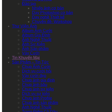
Đào tạo
Nhiếp ảnh cơ bản
Dạy Photoshop cơ bản
Dạy nghề Thiết kế
Chuyên đề- Workshop
Thư Viện Ảnh
Album Ảnh Cưới
Album Gia Đình
Ảnh Nghệ Thuật
Ảnh Sự Kiện
Ảnh Sản phẩm
Váy Cưới
Tin Khuyến Mại
Sản Phẩm – Tin Tức
Chụp Ảnh Cưới
Dịch vụ cưới hỏi
Váy cưới đẹp
Chụp ảnh gia đình
Chụp ảnh bầu
Chụp ảnh sự kiện
Dịch vụ sự kiện
Chụp ảnh Profile
Chụp ảnh sản phẩm
Ảnh Nghệ Thuật
Trang Điểm Cô Dâu