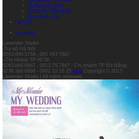
Studio ảnh cưới
Ảnh cưới Hàn Quốc
Học nhiếp ảnh
Liên hệ
facebook
Lavender Studio
-Trụ sở Hà Nội:
0243.990.5758 - 091 493 7887
- Chi nhánh TP HCM:
0283.886.6887 - 0912.79.7887 - Chi nhánh TP Đà Nẵng:
0236.360.6868 - 0902 52 28 25
Map
Copyright © 2013
Lavender Studio | All rights reserved.