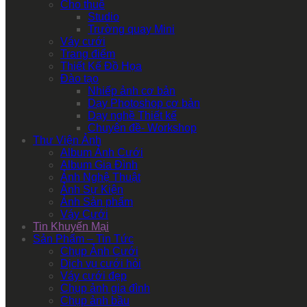
Cho thuê
Studio
Trường quay Mini
Váy cưới
Trang điểm
Thiết Kế Đồ Họa
Đào tạo
Nhiếp ảnh cơ bản
Dạy Photoshop cơ bản
Dạy nghề Thiết kế
Chuyên đề- Workshop
Thư Viện Ảnh
Album Ảnh Cưới
Album Gia Đình
Ảnh Nghệ Thuật
Ảnh Sự Kiện
Ảnh Sản phẩm
Váy Cưới
Tin Khuyến Mại
Sản Phẩm – Tin Tức
Chụp Ảnh Cưới
Dịch vụ cưới hỏi
Váy cưới đẹp
Chụp ảnh gia đình
Chụp ảnh bầu