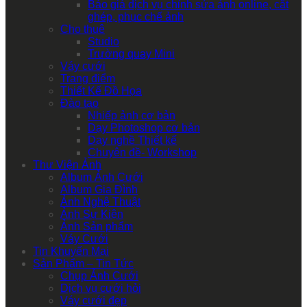
Báo giá dịch vụ chỉnh sửa ảnh online, cắt
ghép, phục chế ảnh
Cho thuê
Studio
Trường quay Mini
Váy cưới
Trang điểm
Thiết Kế Đồ Họa
Đào tạo
Nhiếp ảnh cơ bản
Dạy Photoshop cơ bản
Dạy nghề Thiết kế
Chuyên đề- Workshop
Thư Viện Ảnh
Album Ảnh Cưới
Album Gia Đình
Ảnh Nghệ Thuật
Ảnh Sự Kiện
Ảnh Sản phẩm
Váy Cưới
Tin Khuyến Mại
Sản Phẩm – Tin Tức
Chụp Ảnh Cưới
Dịch vụ cưới hỏi
Váy cưới đẹp