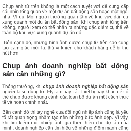
Chụp ảnh từ trên không là một cách tuyệt vời để cung cấp
cái nhìn tổng quan về một dự án bất động sản hoặc một ngôi
nhà. Ví dụ: Mọi người thường quan tâm về khu vực dân cư
xung quanh một dự án bất động sản. Khi chụp ảnh từng trên
không, người xem có thể nhận ra những đặc điểm cụ thể về
toàn bộ khu vực xung quanh dự án đó.
Bên cạnh đó, những hình ảnh được chụp từ trên cao cũng
tạo cảm giác mới lạ, thú vị khiến cho khách hàng dễ bị thu
hút hơn.
Chụp ảnh doanh nghiệp bất động
sản cần những gì?
Thông thường, khi
chụp ảnh doanh nghiệp bất động sản
người ta sẽ dùng tới Flycam hay các thiết bị bay khác để có
thể chụp được khung cảnh của toàn bộ dự án một cách thực
tế và hoàn chỉnh nhất.
Bên cạnh đó thì tay nghề của đội ngũ nhiếp ảnh cũng là yếu
tố rất quan trọng nhằm tạo nên những bức ảnh đẹp. Vì vậy,
khi tìm kiếm một nhiếp ảnh gia thực hiện cho dự án của
mình, doanh nghiệp cần tìm hiểu về những điểm mạnh cũng