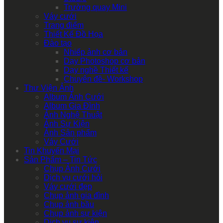
Trường quay Mini
Váy cưới
Trang điểm
Thiết Kế Đồ Họa
Đào tạo
Nhiếp ảnh cơ bản
Dạy Photoshop cơ bản
Dạy nghề Thiết kế
Chuyên đề- Workshop
Thư Viện Ảnh
Album Ảnh Cưới
Album Gia Đình
Ảnh Nghệ Thuật
Ảnh Sự Kiện
Ảnh Sản phẩm
Váy Cưới
Tin Khuyến Mại
Sản Phẩm – Tin Tức
Chụp Ảnh Cưới
Dịch vụ cưới hỏi
Váy cưới đẹp
Chụp ảnh gia đình
Chụp ảnh bầu
Chụp ảnh sự kiện
Dịch vụ sự kiện