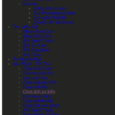
Đào tạo
Nhiếp ảnh cơ bản
Dạy Photoshop cơ bản
Dạy nghề Thiết kế
Chuyên đề- Workshop
Thư Viện Ảnh
Album Ảnh Cưới
Album Gia Đình
Ảnh Nghệ Thuật
Ảnh Sự Kiện
Ảnh Sản phẩm
Váy Cưới
Tin Khuyến Mại
Sản Phẩm – Tin Tức
Chụp Ảnh Cưới
Dịch vụ cưới hỏi
Váy cưới đẹp
Chụp ảnh gia đình
Chụp ảnh bầu
Chụp ảnh sự kiện
Dịch vụ sự kiện
Chụp ảnh Profile
Chụp ảnh sản phẩm
Ảnh Nghệ Thuật
Trang Điểm Cô Dâu