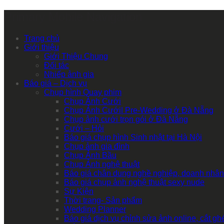
Primary Mobile Navigation
Trang chủ
Giới thiệu
Giới Thiệu Chung
Đối tác
Nhiếp ảnh gia
Báo giá – Dịch vụ
Chụp hình Quay phim
Chụp Ảnh Cưới
Chụp Ảnh Cưới| Pre-Wedding ở Đà Nẵng
Chụp ảnh cưới trọn gói ở Đà Nẵng
Cưới – Hỏi
Báo giá chụp hình Sinh nhật tại Hà Nội
Chụp ảnh gia đình
Chụp Ảnh Bầu
Chụp Ảnh nghệ thuật
Báo giá chân dung nghề nghiệp, doanh nhân
Báo giá chụp ảnh nghệ thuật sexy nude
Sự Kiện
Thời trang- Sản phẩm
Wedding Planner
Báo giá dịch vụ chỉnh sửa ảnh online, cắt g