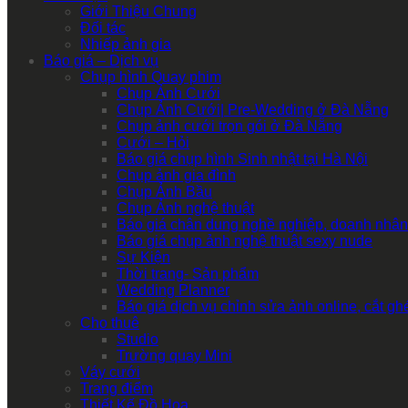
Giới Thiệu Chung
Đối tác
Nhiếp ảnh gia
Báo giá – Dịch vụ
Chụp hình Quay phim
Chụp Ảnh Cưới
Chụp Ảnh Cưới| Pre-Wedding ở Đà Nẵng
Chụp ảnh cưới trọn gói ở Đà Nẵng
Cưới – Hỏi
Báo giá chụp hình Sinh nhật tại Hà Nội
Chụp ảnh gia đình
Chụp Ảnh Bầu
Chụp Ảnh nghệ thuật
Báo giá chân dung nghề nghiệp, doanh nhân
Báo giá chụp ảnh nghệ thuật sexy nude
Sự Kiện
Thời trang- Sản phẩm
Wedding Planner
Báo giá dịch vụ chỉnh sửa ảnh online, cắt g
Cho thuê
Studio
Trường quay Mini
Váy cưới
Trang điểm
Thiết Kế Đồ Họa