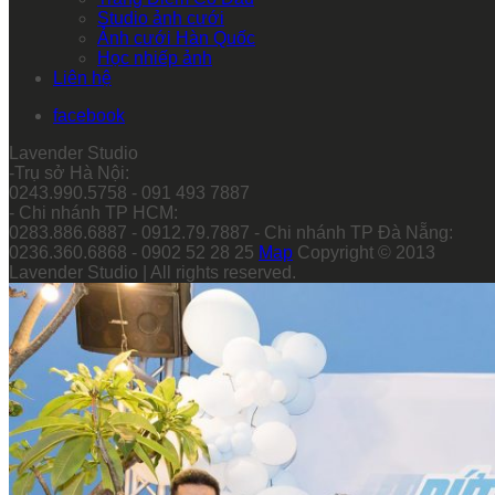
Studio ảnh cưới
Ảnh cưới Hàn Quốc
Học nhiếp ảnh
Liên hệ
facebook
Lavender Studio
-Trụ sở Hà Nội:
0243.990.5758 - 091 493 7887
- Chi nhánh TP HCM:
0283.886.6887 - 0912.79.7887 - Chi nhánh TP Đà Nẵng:
0236.360.6868 - 0902 52 28 25
Map
Copyright © 2013
Lavender Studio | All rights reserved.