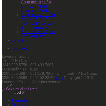
Chụp ảnh sự kiện
Dịch vụ sự kiện
Chụp ảnh Profile
Chụp ảnh sản phẩm
Ảnh Nghệ Thuật
Trang Điểm Cô Dâu
Studio ảnh cưới
Ảnh cưới Hàn Quốc
Học nhiếp ảnh
Liên hệ
facebook
Lavender Studio
-Trụ sở Hà Nội:
0243.990.5758 - 091 493 7887
- Chi nhánh TP HCM:
0283.886.6887 - 0912.79.7887 - Chi nhánh TP Đà Nẵng:
0236.360.6868 - 0902 52 28 25
Map
Copyright © 2013
Lavender Studio | All rights reserved.
Trang chủ
Giới thiệu