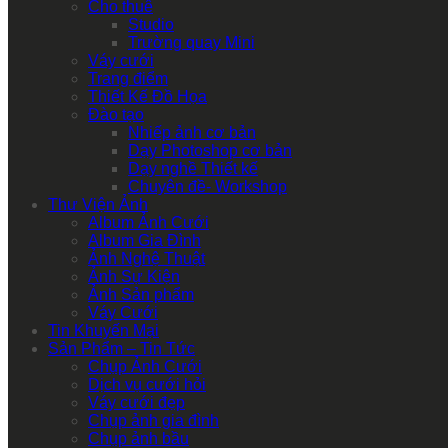
Cho thuê
Studio
Trường quay Mini
Váy cưới
Trang điểm
Thiết Kế Đồ Họa
Đào tạo
Nhiếp ảnh cơ bản
Dạy Photoshop cơ bản
Dạy nghề Thiết kế
Chuyên đề- Workshop
Thư Viện Ảnh
Album Ảnh Cưới
Album Gia Đình
Ảnh Nghệ Thuật
Ảnh Sự Kiện
Ảnh Sản phẩm
Váy Cưới
Tin Khuyến Mại
Sản Phẩm – Tin Tức
Chụp Ảnh Cưới
Dịch vụ cưới hỏi
Váy cưới đẹp
Chụp ảnh gia đình
Chụp ảnh bầu