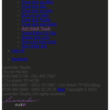
Chụp ảnh gia đình
Chụp ảnh bầu
Chụp ảnh sự kiện
Dịch vụ sự kiện
Chụp ảnh Profile
Chụp ảnh sản phẩm
Ảnh Nghệ Thuật
Trang Điểm Cô Dâu
Studio ảnh cưới
Ảnh cưới Hàn Quốc
Học nhiếp ảnh
Liên hệ
facebook
Lavender Studio
-Trụ sở Hà Nội:
0243.990.5758 - 091 493 7887
- Chi nhánh TP HCM:
0283.886.6887 - 0912.79.7887 - Chi nhánh TP Đà Nẵng:
0236.360.6868 - 0902 52 28 25
Map
Copyright © 2013
Lavender Studio | All rights reserved.