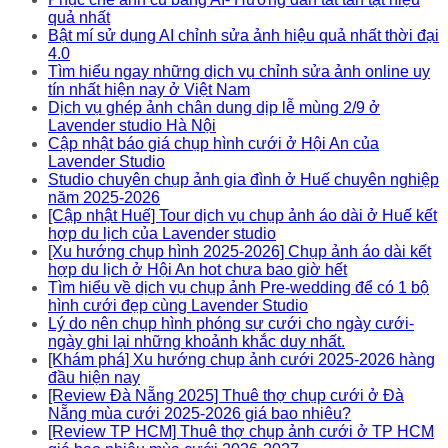
quả nhất
Bật mí sử dụng AI chỉnh sửa ảnh hiệu quả nhất thời đại
4.0
Tìm hiểu ngay những dịch vụ chỉnh sửa ảnh online uy
tín nhất hiện nay ở Việt Nam
Dịch vụ ghép ảnh chân dung dịp lễ mùng 2/9 ở
Lavender studio Hà Nội
Cập nhật báo giá chụp hình cưới ở Hội An của
Lavender Studio
Studio chuyên chụp ảnh gia đình ở Huế chuyên nghiệp
năm 2025-2026
[Cập nhật Huế] Tour dịch vụ chụp ảnh áo dài ở Huế kết
hợp du lịch của Lavender studio
[Xu hướng chụp hình 2025-2026] Chụp ảnh áo dài kết
hợp du lịch ở Hội An hot chưa bao giờ hết
Tìm hiểu về dịch vụ chụp ảnh Pre-wedding để có 1 bộ
hình cưới đẹp cùng Lavender Studio
Lý do nên chụp hình phóng sự cưới cho ngày cưới-
ngày ghi lại những khoảnh khắc duy nhất.
[Khám phá] Xu hướng chụp ảnh cưới 2025-2026 hàng
đầu hiện nay
[Review Đà Nẵng 2025] Thuê thợ chụp cưới ở Đà
Nẵng mùa cưới 2025-2026 giá bao nhiêu?
[Review TP HCM] Thuê thợ chụp ảnh cưới ở TP HCM