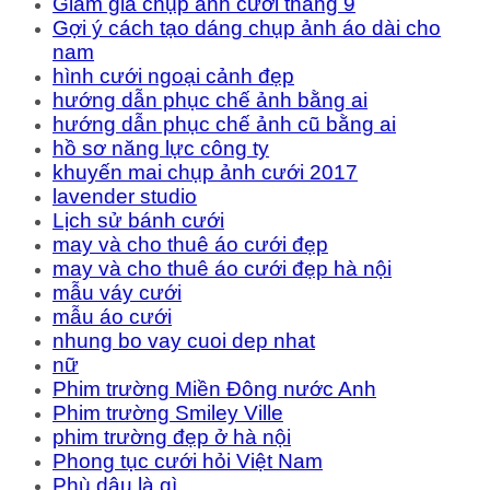
Giảm giá chụp ảnh cưới tháng 9
Gợi ý cách tạo dáng chụp ảnh áo dài cho
nam
hình cưới ngoại cảnh đẹp
hướng dẫn phục chế ảnh bằng ai
hướng dẫn phục chế ảnh cũ bằng ai
hồ sơ năng lực công ty
khuyến mai chụp ảnh cưới 2017
lavender studio
Lịch sử bánh cưới
may và cho thuê áo cưới đẹp
may và cho thuê áo cưới đẹp hà nội
mẫu váy cưới
mẫu áo cưới
nhung bo vay cuoi dep nhat
nữ
Phim trường Miền Đông nước Anh
Phim trường Smiley Ville
phim trường đẹp ở hà nội
Phong tục cưới hỏi Việt Nam
Phù dâu là gì