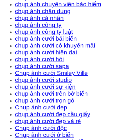
chụp ảnh chuyên viên bảo hiểm
chụp ảnh chân dung
chụp ảnh cá nhân
chụp ảnh công ty
chụp ảnh công ty luật
chụp ảnh cưới bãi biển
chụp ảnh cưới có khuyến mãi
chụp ảnh cưới hiện đại
chụp ảnh cưới hỏi
chụp ảnh cưới sapa
Chụp ảnh cưới Smiley Ville
chụp ảnh cưới studio
chụp ảnh cưới sự kiện
chụp ảnh cưới trên bờ biển
chụp ảnh cưới trọn gói
Chụp ảnh cưới đẹp
chụp ảnh cưới đẹp cầu giấy
chụp ảnh cưới đẹp và rẻ
Chụp ảnh cưới độc
Chụp ảnh cưới ở biển