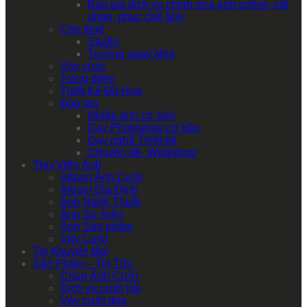
Báo giá dịch vụ chỉnh sửa ảnh online, cắt
ghép, phục chế ảnh
Cho thuê
Studio
Trường quay Mini
Váy cưới
Trang điểm
Thiết Kế Đồ Họa
Đào tạo
Nhiếp ảnh cơ bản
Dạy Photoshop cơ bản
Dạy nghề Thiết kế
Chuyên đề- Workshop
Thư Viện Ảnh
Album Ảnh Cưới
Album Gia Đình
Ảnh Nghệ Thuật
Ảnh Sự Kiện
Ảnh Sản phẩm
Váy Cưới
Tin Khuyến Mại
Sản Phẩm – Tin Tức
Chụp Ảnh Cưới
Dịch vụ cưới hỏi
Váy cưới đẹp