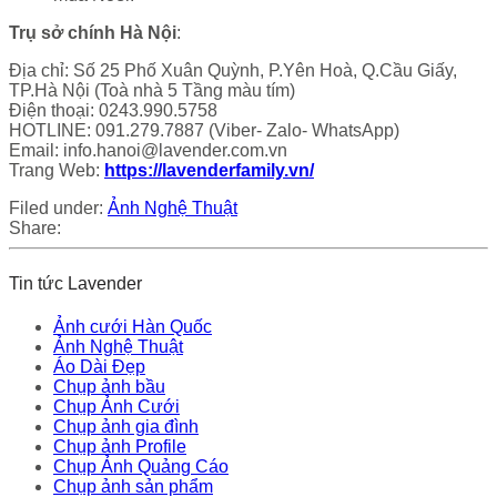
Trụ sở chính Hà Nội
:
Địa chỉ: Số 25 Phố Xuân Quỳnh, P.Yên Hoà, Q.Cầu Giấy,
TP.Hà Nội (Toà nhà 5 Tầng màu tím)
Điện thoại: 0243.990.5758
HOTLINE: 091.279.7887 (Viber- Zalo- WhatsApp)
Email: info.hanoi@lavender.com.vn
Trang Web:
https://lavenderfamily.vn/
Filed under:
Ảnh Nghệ Thuật
Share:
Tin tức Lavender
Ảnh cưới Hàn Quốc
Ảnh Nghệ Thuật
Áo Dài Đẹp
Chụp ảnh bầu
Chụp Ảnh Cưới
Chụp ảnh gia đình
Chụp ảnh Profile
Chụp Ảnh Quảng Cáo
Chụp ảnh sản phẩm