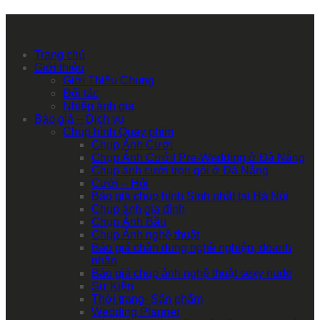
Primary Mobile Navigation
Trang chủ
Giới thiệu
Giới Thiệu Chung
Đối tác
Nhiếp ảnh gia
Báo giá – Dịch vụ
Chụp hình Quay phim
Chụp Ảnh Cưới
Chụp Ảnh Cưới| Pre-Wedding ở Đà Nẵng
Chụp ảnh cưới trọn gói ở Đà Nẵng
Cưới – Hỏi
Báo giá chụp hình Sinh nhật tại Hà Nội
Chụp ảnh gia đình
Chụp Ảnh Bầu
Chụp Ảnh nghệ thuật
Báo giá chân dung nghề nghiệp, doanh
nhân
Báo giá chụp ảnh nghệ thuật sexy nude
Sự Kiện
Thời trang- Sản phẩm
Wedding Planner