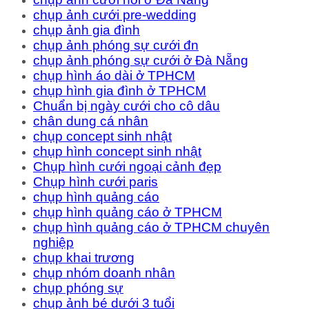
chụp ảnh cưới pre-wedding
chụp ảnh gia đình
chụp ảnh phóng sự cưới đn
chụp ảnh phóng sự cưới ở Đà Nẵng
chụp hình áo dài ở TPHCM
chụp hình gia đình ở TPHCM
Chuẩn bị ngày cưới cho cô dâu
chân dung cá nhân
chụp concept sinh nhật
chụp hình concept sinh nhật
Chụp hình cưới ngoại cảnh đẹp
Chụp hình cưới paris
chụp hình quảng cáo
chụp hình quảng cáo ở TPHCM
chụp hình quảng cáo ở TPHCM chuyên
nghiệp
chụp khai trương
chụp nhóm doanh nhân
chụp phóng sự
chụp ảnh bé dưới 3 tuổi