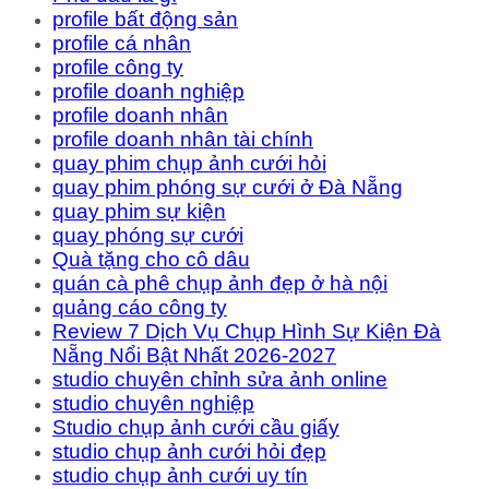
profile bất động sản
profile cá nhân
profile công ty
profile doanh nghiệp
profile doanh nhân
profile doanh nhân tài chính
quay phim chụp ảnh cưới hỏi
quay phim phóng sự cưới ở Đà Nẵng
quay phim sự kiện
quay phóng sự cưới
Quà tặng cho cô dâu
quán cà phê chụp ảnh đẹp ở hà nội
quảng cáo công ty
Review 7 Dịch Vụ Chụp Hình Sự Kiện Đà
Nẵng Nổi Bật Nhất 2026-2027
studio chuyên chỉnh sửa ảnh online
studio chuyên nghiệp
Studio chụp ảnh cưới cầu giấy
studio chụp ảnh cưới hỏi đẹp
studio chụp ảnh cưới uy tín