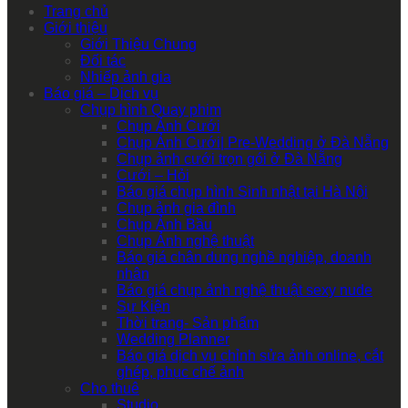
Trang chủ
Giới thiệu
Giới Thiệu Chung
Đối tác
Nhiếp ảnh gia
Báo giá – Dịch vụ
Chụp hình Quay phim
Chụp Ảnh Cưới
Chụp Ảnh Cưới| Pre-Wedding ở Đà Nẵng
Chụp ảnh cưới trọn gói ở Đà Nẵng
Cưới – Hỏi
Báo giá chụp hình Sinh nhật tại Hà Nội
Chụp ảnh gia đình
Chụp Ảnh Bầu
Chụp Ảnh nghệ thuật
Báo giá chân dung nghề nghiệp, doanh
nhân
Báo giá chụp ảnh nghệ thuật sexy nude
Sự Kiện
Thời trang- Sản phẩm
Wedding Planner
Báo giá dịch vụ chỉnh sửa ảnh online, cắt
ghép, phục chế ảnh
Cho thuê
Studio