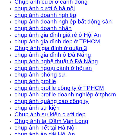
Chụp ảnh cưới ở cánh đồng
chụp ảnh cưới ở hà nội
chụp ảnh doanh nghiệp
chụp ảnh doanh nghiệp bất động sản
chụp ảnh doanh nhân
chụp ảnh gia đình giá rẻ ở Hội An
chụp ảnh gia đình đẹp ở TPHCM
Chụp ảnh gia đình ở quận 3
chụp ảnh gia đình ở Đà Nẵng
chụp ảnh nghệ thuật ở Đà Nẵng
chụp ảnh ngoại cảnh ở hội an
chụp ảnh phóng sự
chụp ảnh profile
chụp ảnh profile công ty ở TPHCM
chụp ảnh profile doanh nghiệp ở tphcm
chụp ảnh quảng cáo công ty
chụp ảnh sự kiện
Chụp ảnh sự kiện cưới đẹp
Chụp ảnh tại Đầm Vân Long
chụp ảnh Tết tại Hà Nội
chụp ảnh áo dài Hội An