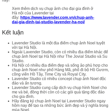
nay!
Xem thêm dịch vụ chụp ảnh cho đại gia đình ở
Hà nội của Lavender tại
đây:
https://www.lavender.com.vn/chup-anh-
dai-gia-dinh-tai-studio-lavender-ha-noi/
Kết luận
Lavender Studio là một địa điểm chụp ảnh Noel tuyệt
vời tại Hà Nội.
Ngoài Lavender Studio, còn có nhiều địa điểm khác để
chụp ảnh Noel tại Hà Nội như The Jovial Studio và Su
Studio.
Hà Nội có nhiều địa điểm đẹp và sống ảo phù hợp cho
chụp ảnh Noel như phố Hàng Mã, phố đi bộ Hồ Gươm,
công viên Hồ Tây, Time City và Royal City.
Lavender Studio có nhiều concept chụp ảnh Noel độc
đáo và ấn tượng.
Lavender Studio cung cấp dịch vụ chụp hình Noel cho
mẹ và bé, đồng thời còn có các gói quà tặng độc đáo
cho gia đình.
Hãy đăng ký chụp ảnh Noel tại Lavender Studio ngay
hôm nay để tạo ra những bức ảnh đẹp và ý nghĩa trong
mùa Noel.