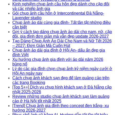
Kinh nghiệm chụp ảnh cầu hôn đẹp dành cho cặp đôi
và các nhiếp ảnh gia
Gói chụp ảnh cầu hôn ở Intercontinental Đà Nẵng-
Lavender studio
Chụp ảnh áo dài cùng gia đình- Tất tần tật những điều
cần biết
Gợi ý cách tạo dáng chụp ảnh áo dài cho nam, nữ, cặp
đôi, gia đình đơn giản mà vẫn đẹp update 2026-2027
Tạo Dáng Chụp Ảnh Áo Dài Cho Nam và Nữ Tết 2026
– 2027: Đơn Giản Mà Cuốn Hút
Chụp ảnh áo dài gia đình ở Hội An- dấu ấn đẹp gia
đình Việt
Xu hướng chụp ảnh gia đình với áo dài năm 2026
bùng nổ
Lý do các gia đình chọn chụp ảnh kỷ niệm ngày cưới ở
Hội An ngày nay
Cách chụp ảnh khách sạn đẹp để làm quảng cáo trên
các trang Booking
[Top 5++] Dịch vụ chụp hình khách sạn ở Đà Nẵng cập
nhật 2025-2026
Review những studio chụp ảnh khách sạn làm quảng
cáo ở Hà Nội tốt nhất 2025
[Trend] Chụp ảnh gia đình theo concept đen trắng- xu
hướng 2026-2027
Phục chế ảnh cũ bằng AI- Hướng dẫn tất tần tật hiệu