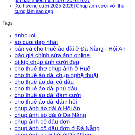
giá bao nhiêu mùa cưới 2026-2027
[Xu hướng cưới 2025-2026] Chụp ảnh cưới với thú
cưng làm sao đẹp
Tags
anhcuoi
ao cuoi dep nhat
bán và cho thuê áo dài ở Đà Nẵng - Hội An
báo giá chỉnh sửa ảnh online.
bí kíp chụp ảnh cưới đẹp
cho thuê thợ chụp ảnh ở Huế
cho thuê áo dài chụp nghệ thuật
cho thuê áo dài cô dâu
cho thuê áo dài phù dâu
cho thuê áo dài đám cưới
cho thuê áo dài đám hỏi
chụp ảnh áo dài ở Hội An
chụp ảnh áo dài ở Đà Nẵng
chụp ảnh cô dâu đơn
chụp ảnh cô dâu đơn ở Đà Nẵng
chụp ảnh cưới hỏi ở Đà Nẵng