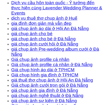
Dịch vụ cầu hôn toàn quốc - Ý tưởng đến
thực hiện cùng Lavender Wedding Planner &
Events
dịch vụ thuê thợ chụp ảnh ở Huế
gia đình đơn giản mà vẫn đẹp
giá chụp ảnh áo dài ở Hội An Đà Nẵng
giá chụp ảnh cho bé
giá chụp ảnh cho bé ở Đà Nẵng
giá chụp ảnh cưới hỏi ở Đà Nẵng
giá chụp ảnh Pre-wedding album cưới ở Đà
Nẵng
Giá chụp ảnh profile cá nhân
Giá chụp ảnh profile cá nhân ở Đà Nẵng
Giá chụp hình áo dài ở TPHCM
Giá chụp hình gia đình ở TPHCM
giá thuê thợ chụp ảnh ở Hội An Đà Nẵng
Giá chụp ảnh cưới trọn gói ở Đà Nẵng
giá chụp ảnh gia đình ở Đà Nẵng
giá chụp ảnh nghệ thuật ở Đà Nẵng
giá chụp ảnh sự kiện ở Đà Nẵng