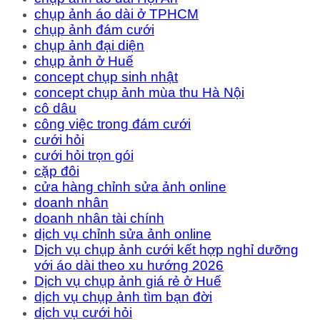
chụp ảnh áo dài ở TPHCM
chụp ảnh đám cưới
chụp ảnh đại diện
chụp ảnh ở Huế
concept chụp sinh nhật
concept chụp ảnh mùa thu Hà Nội
cô dâu
công việc trong đám cưới
cưới hỏi
cưới hỏi trọn gói
cặp đôi
cửa hàng chỉnh sửa ảnh online
doanh nhân
doanh nhân tài chính
dịch vụ chỉnh sửa ảnh online
Dịch vụ chụp ảnh cưới kết hợp nghỉ dưỡng
với áo dài theo xu hướng 2026
Dịch vụ chụp ảnh giá rẻ ở Huế
dịch vụ chụp ảnh tìm bạn đời
dịch vụ cưới hỏi