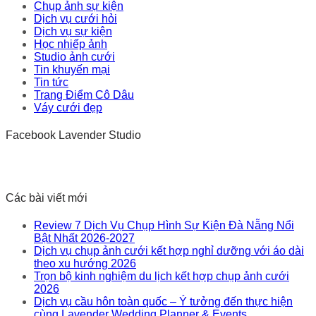
Chụp ảnh sự kiện
Dịch vụ cưới hỏi
Dịch vụ sự kiện
Học nhiếp ảnh
Studio ảnh cưới
Tin khuyến mại
Tin tức
Trang Điểm Cô Dâu
Váy cưới đẹp
Facebook Lavender Studio
Các bài viết mới
Review 7 Dịch Vụ Chụp Hình Sự Kiện Đà Nẵng Nổi
Bật Nhất 2026-2027
Dịch vụ chụp ảnh cưới kết hợp nghỉ dưỡng với áo dài
theo xu hướng 2026
Trọn bộ kinh nghiệm du lịch kết hợp chụp ảnh cưới
2026
Dịch vụ cầu hôn toàn quốc – Ý tưởng đến thực hiện
cùng Lavender Wedding Planner & Events