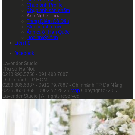
Chụp ảnh Profile
Chụp ảnh sản phẩm
Ảnh Nghệ Thuật
Trang Điểm Cô Dâu
Studio ảnh cưới
Ảnh cưới Hàn Quốc
Học nhiếp ảnh
Liên hệ
facebook
Lavender Studio
-Trụ sở Hà Nội:
0243.990.5758 - 091 493 7887
- Chi nhánh TP HCM:
0283.886.6887 - 0912.79.7887 - Chi nhánh TP Đà Nẵng:
0236.360.6868 - 0902 52 28 25
Map
Copyright © 2013
Lavender Studio | All rights reserved.