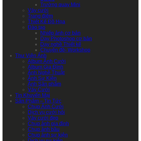
Trường quay Mini
Váy cưới
Trang điểm
Thiết Kế Đồ Họa
Đào tạo
Nhiếp ảnh cơ bản
Dạy Photoshop cơ bản
Dạy nghề Thiết kế
Chuyên đề- Workshop
Thư Viện Ảnh
Album Ảnh Cưới
Album Gia Đình
Ảnh Nghệ Thuật
Ảnh Sự Kiện
Ảnh Sản phẩm
Váy Cưới
Tin Khuyến Mại
Sản Phẩm – Tin Tức
Chụp Ảnh Cưới
Dịch vụ cưới hỏi
Váy cưới đẹp
Chụp ảnh gia đình
Chụp ảnh bầu
Chụp ảnh sự kiện
Dịch vụ sự kiện