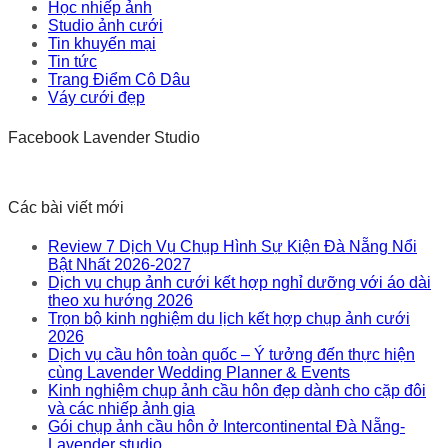
Học nhiếp ảnh
Studio ảnh cưới
Tin khuyến mại
Tin tức
Trang Điểm Cô Dâu
Váy cưới đẹp
Facebook Lavender Studio
Các bài viết mới
Review 7 Dịch Vụ Chụp Hình Sự Kiện Đà Nẵng Nổi
Bật Nhất 2026-2027
Dịch vụ chụp ảnh cưới kết hợp nghỉ dưỡng với áo dài
theo xu hướng 2026
Trọn bộ kinh nghiệm du lịch kết hợp chụp ảnh cưới
2026
Dịch vụ cầu hôn toàn quốc – Ý tưởng đến thực hiện
cùng Lavender Wedding Planner & Events
Kinh nghiệm chụp ảnh cầu hôn đẹp dành cho cặp đôi
và các nhiếp ảnh gia
Gói chụp ảnh cầu hôn ở Intercontinental Đà Nẵng-
Lavender studio