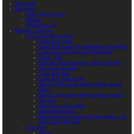
Trang chủ
Giới thiệu
Giới Thiệu Chung
Đối tác
Nhiếp ảnh gia
Báo giá – Dịch vụ
Chụp hình Quay phim
Chụp Ảnh Cưới
Chụp Ảnh Cưới| Pre-Wedding ở Đà Nẵng
Chụp ảnh cưới trọn gói ở Đà Nẵng
Cưới – Hỏi
Báo giá chụp hình Sinh nhật tại Hà Nội
Chụp ảnh gia đình
Chụp Ảnh Bầu
Chụp Ảnh nghệ thuật
Báo giá chân dung nghề nghiệp, doanh
nhân
Báo giá chụp ảnh nghệ thuật sexy nude
Sự Kiện
Thời trang- Sản phẩm
Wedding Planner
Báo giá dịch vụ chỉnh sửa ảnh online, cắt
ghép, phục chế ảnh
Cho thuê
Studio