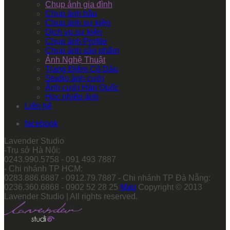
Chụp ảnh gia đình
Chụp ảnh bầu
Chụp ảnh sự kiện
Dịch vụ sự kiện
Chụp ảnh Profile
Chụp ảnh sản phẩm
Ảnh Nghệ Thuật
Trang Điểm Cô Dâu
Studio ảnh cưới
Ảnh cưới Hàn Quốc
Học nhiếp ảnh
Liên hệ
facebook
Lavender Studio
-Trụ sở Hà Nội:
0243.990.5758 - 091 493 7887
- Chi nhánh TP HCM:
0283.886.6887 - 0912.79.7887 - Chi nhánh TP Đà Nẵng:
0236.360.6868 - 0902 52 28 25
Map
Copyright © 2013
Lavender Studio | All rights reserved.