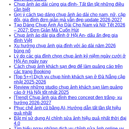
Chụp ảnh áo dài cùng gia đình- Tất tần tật những điều
cần biết
Gợi ý cách tạo dáng chụp ảnh áo dài cho nam, nữ, cặp
đôi, gia đình đơn giản mà vẫn đẹp update 2026-2027
Tạo Dáng Chụp Ảnh Áo Dài Cho Nam và Nữ Tết 2026
– 2027: Đơn Giản Mà Cuốn Hút
Chụp ảnh áo dài gia đình ở Hội An- dấu ấn đẹp gia
đình Việt
Xu hướng chụp ảnh gia đình với áo dài năm 2026
bùng nổ
Lý do các gia đình chọn chụp ảnh kỷ niệm ngày cưới ở
Hội An ngày nay
Cách chụp ảnh khách sạn đẹp để làm quảng cáo trên
các trang Booking
[Top 5++] Dịch vụ chụp hình khách sạn ở Đà Nẵng cập
nhật 2025-2026
Review những studio chụp ảnh khách sạn làm quảng
cáo ở Hà Nội tốt nhất 2025
[Trend] Chụp ảnh gia đình theo concept đen trắng- xu
hướng 2026-2027
Phục chế ảnh cũ bằng AI- Hướng dẫn tất tần tật hiệu
quả nhất
Bật mí sử dụng AI chỉnh sửa ảnh hiệu quả nhất thời đại
4.0
Tìm hiểu ngay những dịch vụ chỉnh sửa ảnh online uy