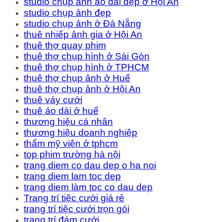
studio chụp ảnh áo dài đẹp ở Hội An
studio chụp ảnh đẹp
studio chụp ảnh ở Đà Nẵng
thuê nhiếp ảnh gia ở Hội An
thuê thợ quay phim
thuê thợ chụp hình ở Sài Gòn
thuê thợ chụp hình ở TPHCM
thuê thợ chụp ảnh ở Huế
thuê thợ chụp ảnh ở Hội An
thuê váy cưới
thuê áo dài ở huế
thương hiệu cá nhân
thương hiệu doanh nghiệp
thẩm mỹ viện ở tphcm
top phim trường hà nội
trang diem co dau dep o ha noi
trang diem lam toc dep
trang diem làm toc co dau dep
Trang trí tiệc cưới giá rẻ
trang trí tiệc cưới trọn gói
trang trí đám cưới