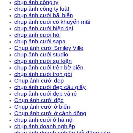
chụp ảnh công ty
chụp ảnh công ty luật
chụp ảnh cưới bãi biển
chụp ảnh cưới có khuyến mãi
chụp ảnh cưới hiện đại
chụp ảnh cưới hỏi
chụp ảnh cưới sapa
Chụp ảnh cưới Smiley Ville
chụp ảnh cưới studio
chụp ảnh cưới sự kiện
chụp ảnh cưới trên bờ biển
chụp ảnh cưới trọn gói
Chụp ảnh cưới đẹp
chụp ảnh cưới đẹp cầu giấy
chụp ảnh cưới đẹp và rẻ
Chụp ảnh cưới độc
Chụp ảnh cưới ở biển
Chụp ảnh cưới ở cánh đồng
chụp ảnh cưới ở hà nội
chụp ảnh doanh nghiệp
chụp ảnh doanh nghiệp bất động sản