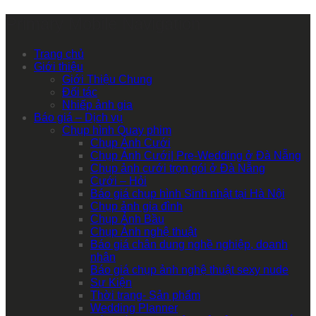
Primary Mobile Navigation
Trang chủ
Giới thiệu
Giới Thiệu Chung
Đối tác
Nhiếp ảnh gia
Báo giá – Dịch vụ
Chụp hình Quay phim
Chụp Ảnh Cưới
Chụp Ảnh Cưới| Pre-Wedding ở Đà Nẵng
Chụp ảnh cưới trọn gói ở Đà Nẵng
Cưới – Hỏi
Báo giá chụp hình Sinh nhật tại Hà Nội
Chụp ảnh gia đình
Chụp Ảnh Bầu
Chụp Ảnh nghệ thuật
Báo giá chân dung nghề nghiệp, doanh
nhân
Báo giá chụp ảnh nghệ thuật sexy nude
Sự Kiện
Thời trang- Sản phẩm
Wedding Planner