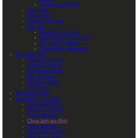
Trường quay Mini
Váy cưới
Trang điểm
Thiết Kế Đồ Họa
Đào tạo
Nhiếp ảnh cơ bản
Dạy Photoshop cơ bản
Dạy nghề Thiết kế
Chuyên đề- Workshop
Thư Viện Ảnh
Album Ảnh Cưới
Album Gia Đình
Ảnh Nghệ Thuật
Ảnh Sự Kiện
Ảnh Sản phẩm
Váy Cưới
Tin Khuyến Mại
Sản Phẩm – Tin Tức
Chụp Ảnh Cưới
Dịch vụ cưới hỏi
Váy cưới đẹp
Chụp ảnh gia đình
Chụp ảnh bầu
Chụp ảnh sự kiện
Dịch vụ sự kiện