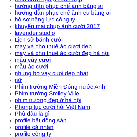
hướng dẫn phục chế ảnh bằng ai
hướng dẫn phục chế ảnh cũ bằng ai
hồ sơ năng lực công ty
khuyến mai chụp ảnh cưới 2017
lavender studio
Lịch sử bánh cưới
may và cho thuê áo cưới đẹp
may và cho thuê áo cưới đẹp hà nội
mẫu váy cưới
mẫu áo cưới
nhung bo vay cuoi dep nhat
nữ
Phim trường Miền Đông nước Anh
Phim trường Smiley Ville
phim trường đẹp ở hà nội
Phong tục cưới hỏi Việt Nam
Phù dâu là gì
profile bất động sản
profile cá nhân
profile công ty