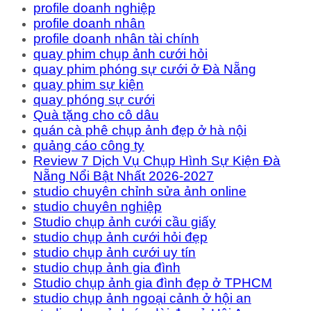
profile doanh nghiệp
profile doanh nhân
profile doanh nhân tài chính
quay phim chụp ảnh cưới hỏi
quay phim phóng sự cưới ở Đà Nẵng
quay phim sự kiện
quay phóng sự cưới
Quà tặng cho cô dâu
quán cà phê chụp ảnh đẹp ở hà nội
quảng cáo công ty
Review 7 Dịch Vụ Chụp Hình Sự Kiện Đà
Nẵng Nổi Bật Nhất 2026-2027
studio chuyên chỉnh sửa ảnh online
studio chuyên nghiệp
Studio chụp ảnh cưới cầu giấy
studio chụp ảnh cưới hỏi đẹp
studio chụp ảnh cưới uy tín
studio chụp ảnh gia đình
Studio chụp ảnh gia đình đẹp ở TPHCM
studio chụp ảnh ngoại cảnh ở hội an