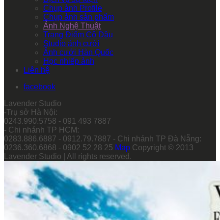
Chụp ảnh Profile
Chụp ảnh sản phẩm
Ảnh Nghệ Thuật
Trang Điểm Cô Dâu
Studio ảnh cưới
Ảnh cưới Hàn Quốc
Học nhiếp ảnh
Liên hệ
facebook
Lavender Studio
-Trụ sở Hà Nội:
0243.990.5758 - 091 493 7887
- Chi nhánh TP HCM:
0283.886.6887 - 0912.79.7887 - Chi nhánh TP Đà Nẵng:
0236.360.6868 - 0902 52 28 25
Map
Copyright © 2013
Lavender Studio | All rights reserved.