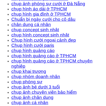
chụp ảnh phóng sự cưới ở Đà Nẵng
chụp hình áo dài ở TPHCM
chụp hình gia đình ở TPHCM
Chuẩn bị ngày cưới cho cô dâu
chân dung cá nhân
chụp concept sinh nhật
chụp hình concept sinh nhật
Chụp hình cưới ngoại cảnh đẹp
Chụp hình cưới paris
chụp hình quảng cáo
chụp hình quảng cáo ở TPHCM
chụp hình quảng cáo ở TPHCM chuyên
nghiệp
chụp khai trương
chụp nhóm doanh nhân
chụp phóng sự
chụp ảnh bé dưới 3 tuổi
chụp ảnh chuyên viên bảo hiểm
chụp ảnh chân dung
chụp ảnh cá nhân