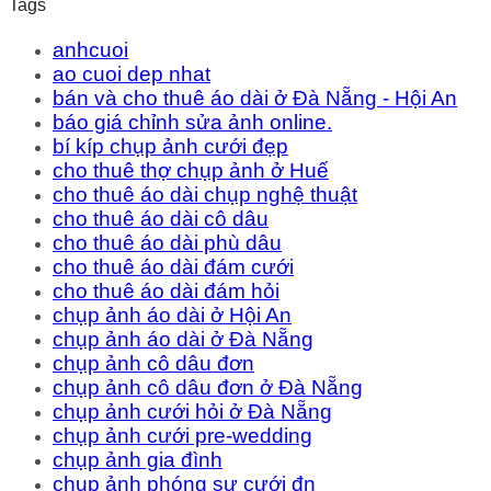
Tags
anhcuoi
ao cuoi dep nhat
bán và cho thuê áo dài ở Đà Nẵng - Hội An
báo giá chỉnh sửa ảnh online.
bí kíp chụp ảnh cưới đẹp
cho thuê thợ chụp ảnh ở Huế
cho thuê áo dài chụp nghệ thuật
cho thuê áo dài cô dâu
cho thuê áo dài phù dâu
cho thuê áo dài đám cưới
cho thuê áo dài đám hỏi
chụp ảnh áo dài ở Hội An
chụp ảnh áo dài ở Đà Nẵng
chụp ảnh cô dâu đơn
chụp ảnh cô dâu đơn ở Đà Nẵng
chụp ảnh cưới hỏi ở Đà Nẵng
chụp ảnh cưới pre-wedding
chụp ảnh gia đình
chụp ảnh phóng sự cưới đn