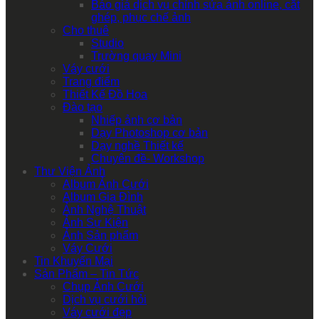
Báo giá dịch vụ chỉnh sửa ảnh online, cắt
ghép, phục chế ảnh
Cho thuê
Studio
Trường quay Mini
Váy cưới
Trang điểm
Thiết Kế Đồ Họa
Đào tạo
Nhiếp ảnh cơ bản
Dạy Photoshop cơ bản
Dạy nghề Thiết kế
Chuyên đề- Workshop
Thư Viện Ảnh
Album Ảnh Cưới
Album Gia Đình
Ảnh Nghệ Thuật
Ảnh Sự Kiện
Ảnh Sản phẩm
Váy Cưới
Tin Khuyến Mại
Sản Phẩm – Tin Tức
Chụp Ảnh Cưới
Dịch vụ cưới hỏi
Váy cưới đẹp