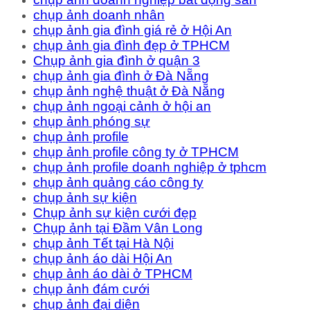
chụp ảnh doanh nhân
chụp ảnh gia đình giá rẻ ở Hội An
chụp ảnh gia đình đẹp ở TPHCM
Chụp ảnh gia đình ở quận 3
chụp ảnh gia đình ở Đà Nẵng
chụp ảnh nghệ thuật ở Đà Nẵng
chụp ảnh ngoại cảnh ở hội an
chụp ảnh phóng sự
chụp ảnh profile
chụp ảnh profile công ty ở TPHCM
chụp ảnh profile doanh nghiệp ở tphcm
chụp ảnh quảng cáo công ty
chụp ảnh sự kiện
Chụp ảnh sự kiện cưới đẹp
Chụp ảnh tại Đầm Vân Long
chụp ảnh Tết tại Hà Nội
chụp ảnh áo dài Hội An
chụp ảnh áo dài ở TPHCM
chụp ảnh đám cưới
chụp ảnh đại diện