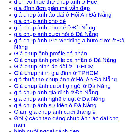
dịch vụ thuê thợ chụp ảnh ở Huế
gia đình đơn giản mà vẫn đẹp
giá chụp ảnh áo dài ở Hội An Đà Nẵng
giá chụp ảnh cho bé
giá chụp ảnh cho bé ở Đà Nẵng
giá chụp ảnh cưới hỏi ở Đà Nẵng
giá chụp ảnh Pre-wedding album cưới ở Đà
Nẵng
Giá chụp ảnh profile cá nhân
Giá chụp ảnh profile cá nhân ở Đà Nẵng
Giá chụp hình áo dài ở TPHCM
Giá chụp hình gia đình ở TPHCM
giá thuê thợ chụp ảnh ở Hội An Đà Nẵng
Giá chụp ảnh cưới trọn gói ở Đà Nẵng
giá chụp ảnh gia đình ở Đà Nẵng
giá chụp ảnh nghệ thuật ở Đà Nẵng
giá chụp ảnh sự kiện ở Đà Nẵng
Giảm giá chụp ảnh cưới tháng 9
Gợi ý cách tạo dáng chụp ảnh áo dài cho
nam
hình cưới ngoại cảnh đẹp