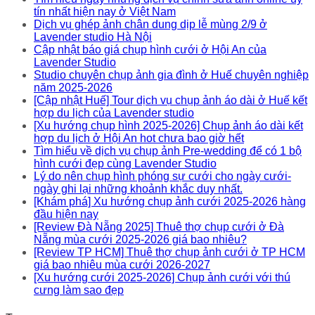
tín nhất hiện nay ở Việt Nam
Dịch vụ ghép ảnh chân dung dịp lễ mùng 2/9 ở
Lavender studio Hà Nội
Cập nhật báo giá chụp hình cưới ở Hội An của
Lavender Studio
Studio chuyên chụp ảnh gia đình ở Huế chuyên nghiệp
năm 2025-2026
[Cập nhật Huế] Tour dịch vụ chụp ảnh áo dài ở Huế kết
hợp du lịch của Lavender studio
[Xu hướng chụp hình 2025-2026] Chụp ảnh áo dài kết
hợp du lịch ở Hội An hot chưa bao giờ hết
Tìm hiểu về dịch vụ chụp ảnh Pre-wedding để có 1 bộ
hình cưới đẹp cùng Lavender Studio
Lý do nên chụp hình phóng sự cưới cho ngày cưới-
ngày ghi lại những khoảnh khắc duy nhất.
[Khám phá] Xu hướng chụp ảnh cưới 2025-2026 hàng
đầu hiện nay
[Review Đà Nẵng 2025] Thuê thợ chụp cưới ở Đà
Nẵng mùa cưới 2025-2026 giá bao nhiêu?
[Review TP HCM] Thuê thợ chụp ảnh cưới ở TP HCM
giá bao nhiêu mùa cưới 2026-2027
[Xu hướng cưới 2025-2026] Chụp ảnh cưới với thú
cưng làm sao đẹp