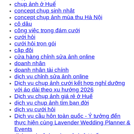
chụp ảnh ở Huế
concept chụp sinh nhật
concept chụp ảnh mùa thu Hà Nội
cô dâu
công việc trong đám cưới
cưới hỏi
cưới hỏi trọn gói
cặp đôi
cửa hàng chỉnh sửa ảnh online
doanh nhân
doanh nhân tài chính
dịch vụ chỉnh sửa ảnh online
Dịch vụ chụp ảnh cưới kết hợp nghỉ dưỡng
với áo dài theo xu hướng 2026
Dịch vụ chụp ảnh giá rẻ ở Huế
dịch vụ chụp ảnh tìm bạn đời
dịch vụ cưới hỏi
Dịch vụ cầu hôn toàn quốc - Ý tưởng đến
thực hiện cùng Lavender Wedding Planner &
Events