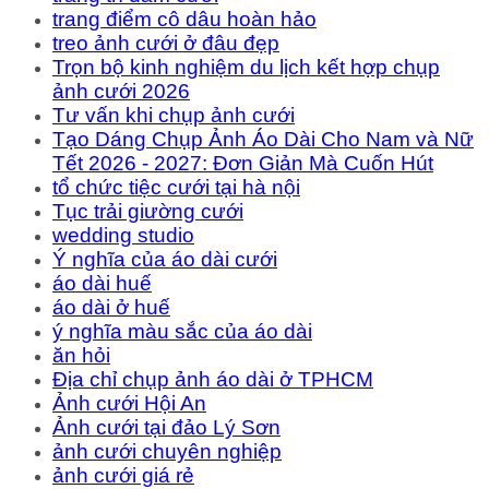
trang điểm cô dâu hoàn hảo
treo ảnh cưới ở đâu đẹp
Trọn bộ kinh nghiệm du lịch kết hợp chụp
ảnh cưới 2026
Tư vấn khi chụp ảnh cưới
Tạo Dáng Chụp Ảnh Áo Dài Cho Nam và Nữ
Tết 2026 - 2027: Đơn Giản Mà Cuốn Hút
tổ chức tiệc cưới tại hà nội
Tục trải giường cưới
wedding studio
Ý nghĩa của áo dài cưới
áo dài huế
áo dài ở huế
ý nghĩa màu sắc của áo dài
ăn hỏi
Địa chỉ chụp ảnh áo dài ở TPHCM
Ảnh cưới Hội An
Ảnh cưới tại đảo Lý Sơn
ảnh cưới chuyên nghiệp
ảnh cưới giá rẻ