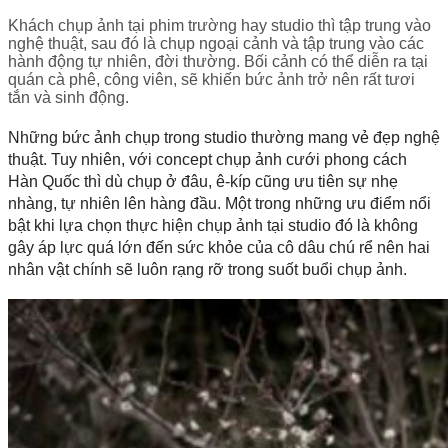
Khách chụp ảnh tại phim trường hay studio thì tập trung vào
nghệ thuật, sau đó là chụp ngoại cảnh và tập trung vào các
hành động tự nhiên, đời thường. Bối cảnh có thể diễn ra tại
quán cà phê, công viên, sẽ khiến bức ảnh trở nên rất tươi
tắn và sinh động.
Những bức ảnh chụp trong studio thường mang vẻ đẹp nghệ
thuật. Tuy nhiên, với concept chụp ảnh cưới phong cách
Hàn Quốc thì dù chụp ở đâu, ê-kíp cũng ưu tiên sự nhẹ
nhàng, tự nhiên lên hàng đầu. Một trong những ưu điểm nổi
bật khi lựa chọn thực hiện chụp ảnh tại studio đó là không
gây áp lực quá lớn đến sức khỏe của cô dâu chú rể nên hai
nhân vật chính sẽ luôn rạng rỡ trong suốt buổi chụp ảnh.