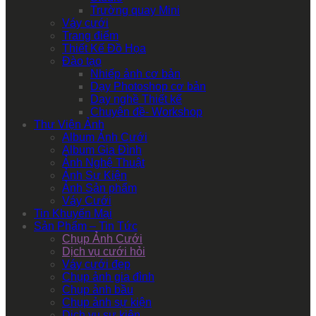
Trường quay Mini
Váy cưới
Trang điểm
Thiết Kế Đồ Họa
Đào tạo
Nhiếp ảnh cơ bản
Dạy Photoshop cơ bản
Dạy nghề Thiết kế
Chuyên đề- Workshop
Thư Viện Ảnh
Album Ảnh Cưới
Album Gia Đình
Ảnh Nghệ Thuật
Ảnh Sự Kiện
Ảnh Sản phẩm
Váy Cưới
Tin Khuyến Mại
Sản Phẩm – Tin Tức
Chụp Ảnh Cưới
Dịch vụ cưới hỏi
Váy cưới đẹp
Chụp ảnh gia đình
Chụp ảnh bầu
Chụp ảnh sự kiện
Dịch vụ sự kiện