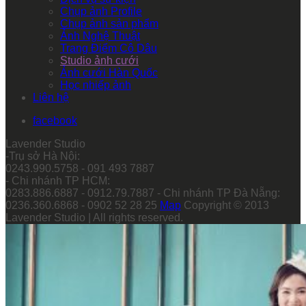
Chụp ảnh Profile
Chụp ảnh sản phẩm
Ảnh Nghệ Thuật
Trang Điểm Cô Dâu
Studio ảnh cưới
Ảnh cưới Hàn Quốc
Học nhiếp ảnh
Liên hệ
facebook
Lavender Studio
-Trụ sở Hà Nội:
0243.990.5758 - 091 493 7887
- Chi nhánh TP HCM:
0283.886.6887 - 0912.79.7887 - Chi nhánh TP Đà Nẵng:
0236.360.6868 - 0902 52 28 25
Map
Copyright © 2013
Lavender Studio | All rights reserved.