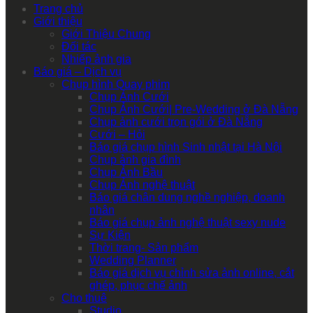
Trang chủ
Giới thiệu
Giới Thiệu Chung
Đối tác
Nhiếp ảnh gia
Báo giá – Dịch vụ
Chụp hình Quay phim
Chụp Ảnh Cưới
Chụp Ảnh Cưới| Pre-Wedding ở Đà Nẵng
Chụp ảnh cưới trọn gói ở Đà Nẵng
Cưới – Hỏi
Báo giá chụp hình Sinh nhật tại Hà Nội
Chụp ảnh gia đình
Chụp Ảnh Bầu
Chụp Ảnh nghệ thuật
Báo giá chân dung nghề nghiệp, doanh
nhân
Báo giá chụp ảnh nghệ thuật sexy nude
Sự Kiện
Thời trang- Sản phẩm
Wedding Planner
Báo giá dịch vụ chỉnh sửa ảnh online, cắt
ghép, phục chế ảnh
Cho thuê
Studio