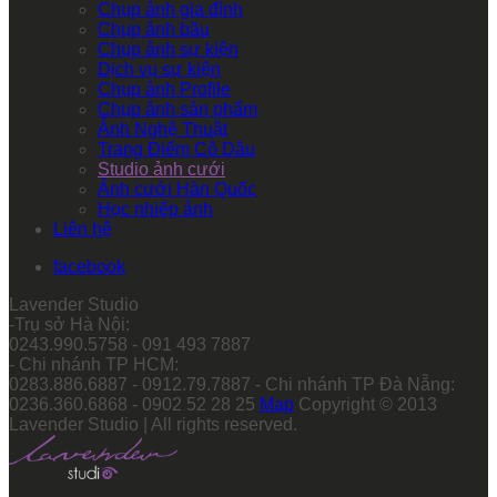
Chụp ảnh gia đình
Chụp ảnh bầu
Chụp ảnh sự kiện
Dịch vụ sự kiện
Chụp ảnh Profile
Chụp ảnh sản phẩm
Ảnh Nghệ Thuật
Trang Điểm Cô Dâu
Studio ảnh cưới
Ảnh cưới Hàn Quốc
Học nhiếp ảnh
Liên hệ
facebook
Lavender Studio
-Trụ sở Hà Nội:
0243.990.5758 - 091 493 7887
- Chi nhánh TP HCM:
0283.886.6887 - 0912.79.7887 - Chi nhánh TP Đà Nẵng:
0236.360.6868 - 0902 52 28 25
Map
Copyright © 2013
Lavender Studio | All rights reserved.