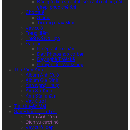
Báo giá dịch vụ chỉnh sửa ảnh online, cắt
ghép, phục chế ảnh
Cho thuê
Studio
Trường quay Mini
Váy cưới
Trang điểm
Thiết Kế Đồ Họa
Đào tạo
Nhiếp ảnh cơ bản
Dạy Photoshop cơ bản
Dạy nghề Thiết kế
Chuyên đề- Workshop
Thư Viện Ảnh
Album Ảnh Cưới
Album Gia Đình
Ảnh Nghệ Thuật
Ảnh Sự Kiện
Ảnh Sản phẩm
Váy Cưới
Tin Khuyến Mại
Sản Phẩm – Tin Tức
Chụp Ảnh Cưới
Dịch vụ cưới hỏi
Váy cưới đẹp