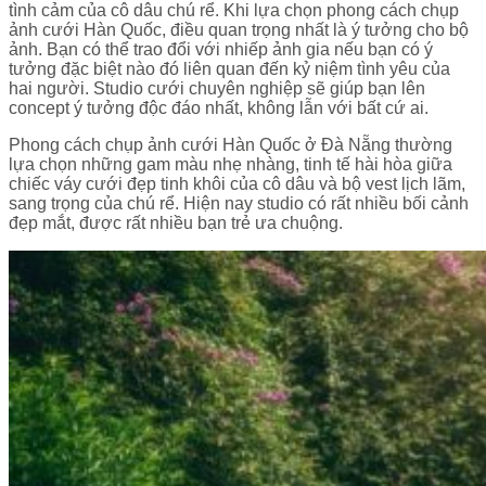
tình cảm của cô dâu chú rể. Khi lựa chọn phong cách chụp
ảnh cưới Hàn Quốc, điều quan trọng nhất là ý tưởng cho bộ
ảnh. Bạn có thể trao đổi với nhiếp ảnh gia nếu bạn có ý
tưởng đặc biệt nào đó liên quan đến kỷ niệm tình yêu của
hai người. Studio cưới chuyên nghiệp sẽ giúp bạn lên
concept ý tưởng độc đáo nhất, không lẫn với bất cứ ai.
Phong cách chụp ảnh cưới Hàn Quốc ở Đà Nẵng thường
lựa chọn những gam màu nhẹ nhàng, tinh tế hài hòa giữa
chiếc váy cưới đẹp tinh khôi của cô dâu và bộ vest lịch lãm,
sang trọng của chú rể. Hiện nay studio có rất nhiều bối cảnh
đẹp mắt, được rất nhiều bạn trẻ ưa chuộng.