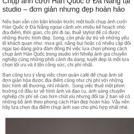
Chụp ảnh cưới Hàn Quốc ở Đà Nẵng tại
studio – đơn giản nhưng đẹp hoàn hảo
Nếu bạn vẫn còn băn khoăn trước một buổi chụp ảnh cưới
Hàn Quốc ở Đà Nẵng ngoại cảnh với nhiều kế hoạch nhỏ:
địa điểm, thời gian, chi phí đi lại, thuê stylist để có được
những thước hình đẹp. Song, còn phải dự trù về những yếu
tố khách quan như: mưa gió, nắng bụi hoặc có nhiều cặp đôi
ngại tạo dáng giữa đám đông thì việc lựa chọn phong cách
chụp ảnh Hàn Quốc trong studio với Nhiếp ảnh gia chuyên
nghiệp cùng những phối cảnh đa dạng, tuyệt đẹp là một lựa
chọn tối ưu và ít tốn công sức, chi phí nhất.
Bạn cũng lưu ý rằng việc chọn quán café để chụp ảnh sẽ
đơn giản hóa được địa điểm cũng như chi phí với những
bức hình dễ thương, nhí nhảnh. Song việc thuê một phim
trường có đầu tư về hình ảnh và đạo cụ, ánh sáng chuyên
nghiệp chi phí sẽ cao hơn chút xíu nhưng đổi lại 2 bạn sẽ có
những bộ ảnh theo phong cách Hàn đẹp hoàn hảo. Vậy nên
hãy lựa chọn địa điểm chụp ảnh sao cho phù hợp nhất nhé.