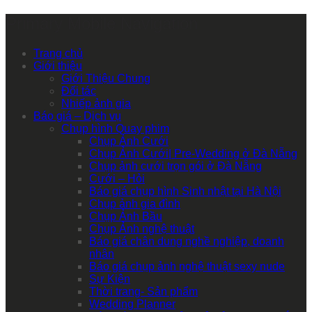
Primary Mobile Navigation
Trang chủ
Giới thiệu
Giới Thiệu Chung
Đối tác
Nhiếp ảnh gia
Báo giá – Dịch vụ
Chụp hình Quay phim
Chụp Ảnh Cưới
Chụp Ảnh Cưới| Pre-Wedding ở Đà Nẵng
Chụp ảnh cưới trọn gói ở Đà Nẵng
Cưới – Hỏi
Báo giá chụp hình Sinh nhật tại Hà Nội
Chụp ảnh gia đình
Chụp Ảnh Bầu
Chụp Ảnh nghệ thuật
Báo giá chân dung nghề nghiệp, doanh
nhân
Báo giá chụp ảnh nghệ thuật sexy nude
Sự Kiện
Thời trang- Sản phẩm
Wedding Planner