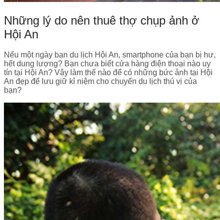
Những lý do nên thuê thợ chụp ảnh ở
Hội An
Nếu một ngày bạn du lịch Hội An, smartphone của bạn bị hư,
hết dung lượng? Bạn chưa biết cửa hàng điện thoại nào uy
tín tại Hội An? Vậy làm thế nào để có những bức ảnh tại Hội
An đẹp để lưu giữ kỉ niệm cho chuyến du lịch thú vị của
bạn?