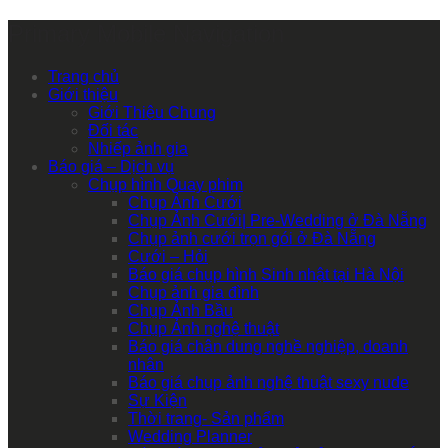
Primary Mobile Navigation
Trang chủ
Giới thiệu
Giới Thiệu Chung
Đối tác
Nhiếp ảnh gia
Báo giá – Dịch vụ
Chụp hình Quay phim
Chụp Ảnh Cưới
Chụp Ảnh Cưới| Pre-Wedding ở Đà Nẵng
Chụp ảnh cưới trọn gói ở Đà Nẵng
Cưới – Hỏi
Báo giá chụp hình Sinh nhật tại Hà Nội
Chụp ảnh gia đình
Chụp Ảnh Bầu
Chụp Ảnh nghệ thuật
Báo giá chân dung nghề nghiệp, doanh
nhân
Báo giá chụp ảnh nghệ thuật sexy nude
Sự Kiện
Thời trang- Sản phẩm
Wedding Planner