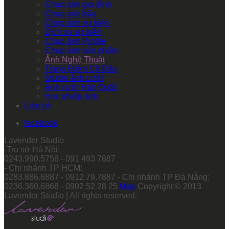
Chụp ảnh gia đình
Chụp ảnh bầu
Chụp ảnh sự kiện
Dịch vụ sự kiện
Chụp ảnh Profile
Chụp ảnh sản phẩm
Ảnh Nghệ Thuật
Trang Điểm Cô Dâu
Studio ảnh cưới
Ảnh cưới Hàn Quốc
Học nhiếp ảnh
Liên hệ
facebook
Lavender Studio
-Trụ sở Hà Nội:
0243.990.5758 - 091 493 7887
- Chi nhánh TP HCM:
0283.886.6887 - 0912.79.7887 - Chi nhánh TP Đà Nẵng:
0236.360.6868 - 0902 52 28 25
Map
Copyright © 2013
Lavender Studio | All rights reserved.