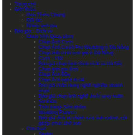
Trang chủ
Giới thiệu
Giới Thiệu Chung
Đối tác
Nhiếp ảnh gia
Báo giá – Dịch vụ
Chụp hình Quay phim
Chụp Ảnh Cưới
Chụp Ảnh Cưới| Pre-Wedding ở Đà Nẵng
Chụp ảnh cưới trọn gói ở Đà Nẵng
Cưới – Hỏi
Báo giá chụp hình Sinh nhật tại Hà Nội
Chụp ảnh gia đình
Chụp Ảnh Bầu
Chụp Ảnh nghệ thuật
Báo giá chân dung nghề nghiệp, doanh
nhân
Báo giá chụp ảnh nghệ thuật sexy nude
Sự Kiện
Thời trang- Sản phẩm
Wedding Planner
Báo giá dịch vụ chỉnh sửa ảnh online, cắt
ghép, phục chế ảnh
Cho thuê
Studio