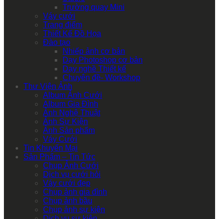
Trường quay Mini
Váy cưới
Trang điểm
Thiết Kế Đồ Họa
Đào tạo
Nhiếp ảnh cơ bản
Dạy Photoshop cơ bản
Dạy nghề Thiết kế
Chuyên đề- Workshop
Thư Viện Ảnh
Album Ảnh Cưới
Album Gia Đình
Ảnh Nghệ Thuật
Ảnh Sự Kiện
Ảnh Sản phẩm
Váy Cưới
Tin Khuyến Mại
Sản Phẩm – Tin Tức
Chụp Ảnh Cưới
Dịch vụ cưới hỏi
Váy cưới đẹp
Chụp ảnh gia đình
Chụp ảnh bầu
Chụp ảnh sự kiện
Dịch vụ sự kiện