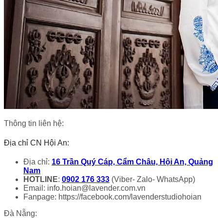
Thông tin liên hệ:
Địa chỉ CN Hội An:
Địa chỉ:
16 Trần Quý Cáp, Cẩm Châu, Hội An, Quảng
Nam
HOTLINE
:
0902 176 333
(Viber- Zalo- WhatsApp)
Email: info.hoian@lavender.com.vn
Fanpage: https://facebook.com/lavenderstudiohoian
Đà Nẵng: