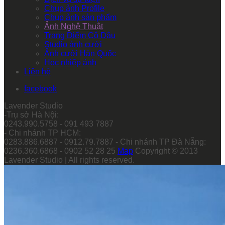
Chụp ảnh Profile
Chụp ảnh sản phẩm
Ảnh Nghệ Thuật
Trang Điểm Cô Dâu
Studio ảnh cưới
Ảnh cưới Hàn Quốc
Học nhiếp ảnh
Liên hệ
facebook
Lavender Studio
-Trụ sở Hà Nội:
0243.990.5758 - 091 493 7887
- Chi nhánh TP HCM:
0283.886.6887 - 0912.79.7887 - Chi nhánh TP Đà Nẵng:
0236.360.6868 - 0902 52 28 25
Map
Copyright © 2013
Lavender Studio | All rights reserved.