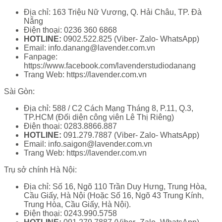
Địa chỉ: 163 Triệu Nữ Vương, Q. Hải Châu, TP. Đà
Nẵng
Điện thoại: 0236 360 6868
HOTLINE:
0902.522.825 (Viber- Zalo- WhatsApp)
Email: info.danang@lavender.com.vn
Fanpage:
https://www.facebook.com/lavenderstudiodanang
Trang Web: https://lavender.com.vn
Sài Gòn:
Địa chỉ: 588 / C2 Cách Mạng Tháng 8, P.11, Q.3,
TP.HCM (Đối diện công viên Lê Thị Riêng)
Điện thoại: 0283.8866.887
HOTLINE:
091.279.7887 (Viber- Zalo- WhatsApp)
Email: info.saigon@lavender.com.vn
Trang Web: https://lavender.com.vn
Trụ sở chính Hà Nội:
Địa chỉ: Số 16, Ngõ 110 Trần Duy Hưng, Trung Hòa,
Cầu Giấy, Hà Nội (Hoặc Số 16, Ngõ 43 Trung Kính,
Trung Hòa, Cầu Giấy, Hà Nội).
Điện thoại: 0243.990.5758