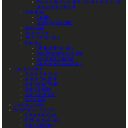
Báo giá dịch vụ chỉnh sửa ảnh online, cắt
ghép, phục chế ảnh
Cho thuê
Studio
Trường quay Mini
Váy cưới
Trang điểm
Thiết Kế Đồ Họa
Đào tạo
Nhiếp ảnh cơ bản
Dạy Photoshop cơ bản
Dạy nghề Thiết kế
Chuyên đề- Workshop
Thư Viện Ảnh
Album Ảnh Cưới
Album Gia Đình
Ảnh Nghệ Thuật
Ảnh Sự Kiện
Ảnh Sản phẩm
Váy Cưới
Tin Khuyến Mại
Sản Phẩm – Tin Tức
Chụp Ảnh Cưới
Dịch vụ cưới hỏi
Váy cưới đẹp