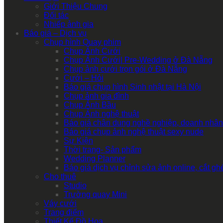
Giới Thiệu Chung
Đối tác
Nhiếp ảnh gia
Báo giá – Dịch vụ
Chụp hình Quay phim
Chụp Ảnh Cưới
Chụp Ảnh Cưới| Pre-Wedding ở Đà Nẵng
Chụp ảnh cưới trọn gói ở Đà Nẵng
Cưới – Hỏi
Báo giá chụp hình Sinh nhật tại Hà Nội
Chụp ảnh gia đình
Chụp Ảnh Bầu
Chụp Ảnh nghệ thuật
Báo giá chân dung nghề nghiệp, doanh nhân
Báo giá chụp ảnh nghệ thuật sexy nude
Sự Kiện
Thời trang- Sản phẩm
Wedding Planner
Báo giá dịch vụ chỉnh sửa ảnh online, cắt g
Cho thuê
Studio
Trường quay Mini
Váy cưới
Trang điểm
Thiết Kế Đồ Họa