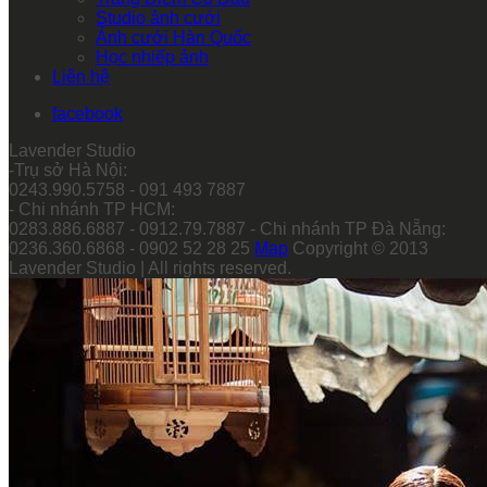
Studio ảnh cưới
Ảnh cưới Hàn Quốc
Học nhiếp ảnh
Liên hệ
facebook
Lavender Studio
-Trụ sở Hà Nội:
0243.990.5758 - 091 493 7887
- Chi nhánh TP HCM:
0283.886.6887 - 0912.79.7887 - Chi nhánh TP Đà Nẵng:
0236.360.6868 - 0902 52 28 25
Map
Copyright © 2013
Lavender Studio | All rights reserved.