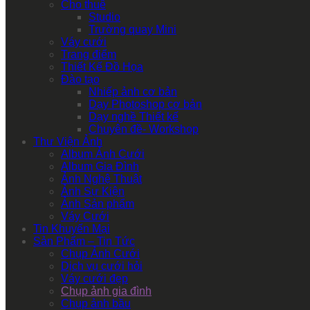
Cho thuê
Studio
Trường quay Mini
Váy cưới
Trang điểm
Thiết Kế Đồ Họa
Đào tạo
Nhiếp ảnh cơ bản
Dạy Photoshop cơ bản
Dạy nghề Thiết kế
Chuyên đề- Workshop
Thư Viện Ảnh
Album Ảnh Cưới
Album Gia Đình
Ảnh Nghệ Thuật
Ảnh Sự Kiện
Ảnh Sản phẩm
Váy Cưới
Tin Khuyến Mại
Sản Phẩm – Tin Tức
Chụp Ảnh Cưới
Dịch vụ cưới hỏi
Váy cưới đẹp
Chụp ảnh gia đình
Chụp ảnh bầu