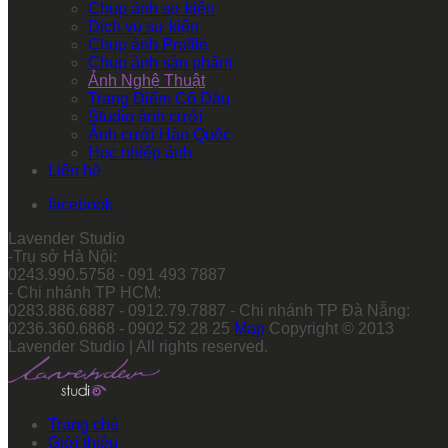
Chụp ảnh sự kiện
Dịch vụ sự kiện
Chụp ảnh Profile
Chụp ảnh sản phẩm
Ảnh Nghệ Thuật
Trang Điểm Cô Dâu
Studio ảnh cưới
Ảnh cưới Hàn Quốc
Học nhiếp ảnh
Liên hệ
facebook
Lavender Studio
-Trụ sở Hà Nội:
0243.990.5758 - 091 493 7887
- Chi nhánh TP HCM:
0283.886.6887 - 0912.79.7887 - Chi nhánh TP Đà Nẵng:
0236.360.6868 - 0902 52 28 25
Map
Copyright © 2013
Lavender Studio | All rights reserved.
Trang chủ
Giới thiệu