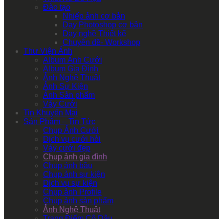
Đào tạo
Nhiếp ảnh cơ bản
Dạy Photoshop cơ bản
Dạy nghề Thiết kế
Chuyên đề- Workshop
Thư Viện Ảnh
Album Ảnh Cưới
Album Gia Đình
Ảnh Nghệ Thuật
Ảnh Sự Kiện
Ảnh Sản phẩm
Váy Cưới
Tin Khuyến Mại
Sản Phẩm – Tin Tức
Chụp Ảnh Cưới
Dịch vụ cưới hỏi
Váy cưới đẹp
Chụp ảnh gia đình
Chụp ảnh bầu
Chụp ảnh sự kiện
Dịch vụ sự kiện
Chụp ảnh Profile
Chụp ảnh sản phẩm
Ảnh Nghệ Thuật
Trang Điểm Cô Dâu