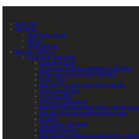
Primary Mobile Navigation
Trang chủ
Giới thiệu
Giới Thiệu Chung
Đối tác
Nhiếp ảnh gia
Báo giá – Dịch vụ
Chụp hình Quay phim
Chụp Ảnh Cưới
Chụp Ảnh Cưới| Pre-Wedding ở Đà Nẵng
Chụp ảnh cưới trọn gói ở Đà Nẵng
Cưới – Hỏi
Báo giá chụp hình Sinh nhật tại Hà Nội
Chụp ảnh gia đình
Chụp Ảnh Bầu
Chụp Ảnh nghệ thuật
Báo giá chân dung nghề nghiệp, doanh nhân
Báo giá chụp ảnh nghệ thuật sexy nude
Sự Kiện
Thời trang- Sản phẩm
Wedding Planner
Báo giá dịch vụ chỉnh sửa ảnh online, cắt g