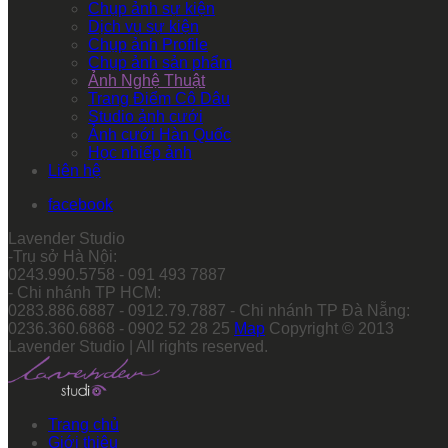
Chụp ảnh sự kiện
Dịch vụ sự kiện
Chụp ảnh Profile
Chụp ảnh sản phẩm
Ảnh Nghệ Thuật
Trang Điểm Cô Dâu
Studio ảnh cưới
Ảnh cưới Hàn Quốc
Học nhiếp ảnh
Liên hệ
facebook
Lavender Studio
-Trụ sở Hà Nội:
0243.990.5758 - 091 493 7887
- Chi nhánh TP HCM:
0283.886.6887 - 0912.79.7887 - Chi nhánh TP Đà Nẵng:
0236.360.6868 - 0902 52 28 25
Map
Copyright © 2013
Lavender Studio | All rights reserved.
Trang chủ
Giới thiệu