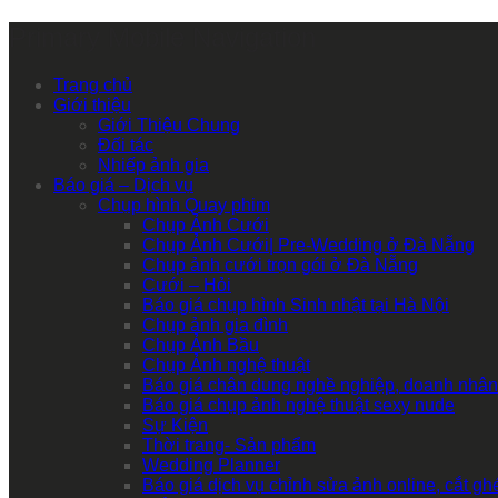
Primary Mobile Navigation
Trang chủ
Giới thiệu
Giới Thiệu Chung
Đối tác
Nhiếp ảnh gia
Báo giá – Dịch vụ
Chụp hình Quay phim
Chụp Ảnh Cưới
Chụp Ảnh Cưới| Pre-Wedding ở Đà Nẵng
Chụp ảnh cưới trọn gói ở Đà Nẵng
Cưới – Hỏi
Báo giá chụp hình Sinh nhật tại Hà Nội
Chụp ảnh gia đình
Chụp Ảnh Bầu
Chụp Ảnh nghệ thuật
Báo giá chân dung nghề nghiệp, doanh nhân
Báo giá chụp ảnh nghệ thuật sexy nude
Sự Kiện
Thời trang- Sản phẩm
Wedding Planner
Báo giá dịch vụ chỉnh sửa ảnh online, cắt g