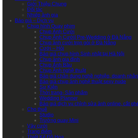
Giới Thiệu Chung
Đối tác
Nhiếp ảnh gia
Báo giá – Dịch vụ
Chụp hình Quay phim
Chụp Ảnh Cưới
Chụp Ảnh Cưới| Pre-Wedding ở Đà Nẵng
Chụp ảnh cưới trọn gói ở Đà Nẵng
Cưới – Hỏi
Báo giá chụp hình Sinh nhật tại Hà Nội
Chụp ảnh gia đình
Chụp Ảnh Bầu
Chụp Ảnh nghệ thuật
Báo giá chân dung nghề nghiệp, doanh nhân
Báo giá chụp ảnh nghệ thuật sexy nude
Sự Kiện
Thời trang- Sản phẩm
Wedding Planner
Báo giá dịch vụ chỉnh sửa ảnh online, cắt g
Cho thuê
Studio
Trường quay Mini
Váy cưới
Trang điểm
Thiết Kế Đồ Họa