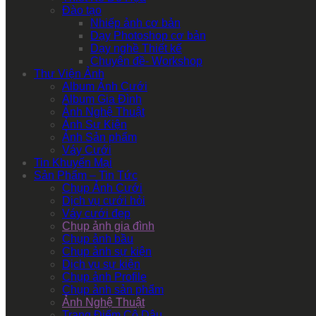
Đào tạo
Nhiếp ảnh cơ bản
Dạy Photoshop cơ bản
Dạy nghề Thiết kế
Chuyên đề- Workshop
Thư Viện Ảnh
Album Ảnh Cưới
Album Gia Đình
Ảnh Nghệ Thuật
Ảnh Sự Kiện
Ảnh Sản phẩm
Váy Cưới
Tin Khuyến Mại
Sản Phẩm – Tin Tức
Chụp Ảnh Cưới
Dịch vụ cưới hỏi
Váy cưới đẹp
Chụp ảnh gia đình
Chụp ảnh bầu
Chụp ảnh sự kiện
Dịch vụ sự kiện
Chụp ảnh Profile
Chụp ảnh sản phẩm
Ảnh Nghệ Thuật
Trang Điểm Cô Dâu