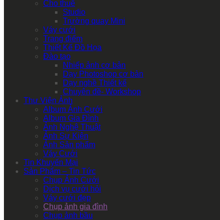
Cho thuê
Studio
Trường quay Mini
Váy cưới
Trang điểm
Thiết Kế Đồ Họa
Đào tạo
Nhiếp ảnh cơ bản
Dạy Photoshop cơ bản
Dạy nghề Thiết kế
Chuyên đề- Workshop
Thư Viện Ảnh
Album Ảnh Cưới
Album Gia Đình
Ảnh Nghệ Thuật
Ảnh Sự Kiện
Ảnh Sản phẩm
Váy Cưới
Tin Khuyến Mại
Sản Phẩm – Tin Tức
Chụp Ảnh Cưới
Dịch vụ cưới hỏi
Váy cưới đẹp
Chụp ảnh gia đình
Chụp ảnh bầu