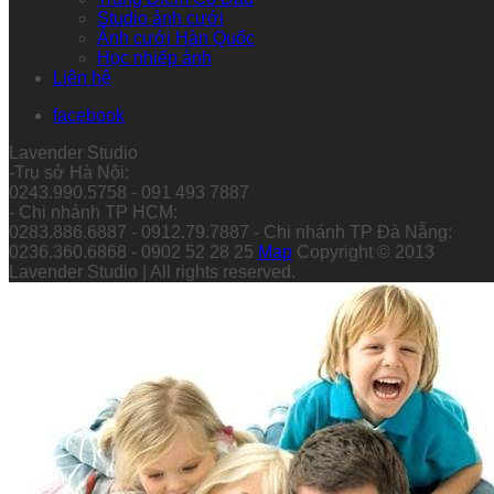
Studio ảnh cưới
Ảnh cưới Hàn Quốc
Học nhiếp ảnh
Liên hệ
facebook
Lavender Studio
-Trụ sở Hà Nội:
0243.990.5758 - 091 493 7887
- Chi nhánh TP HCM:
0283.886.6887 - 0912.79.7887 - Chi nhánh TP Đà Nẵng:
0236.360.6868 - 0902 52 28 25
Map
Copyright © 2013
Lavender Studio | All rights reserved.