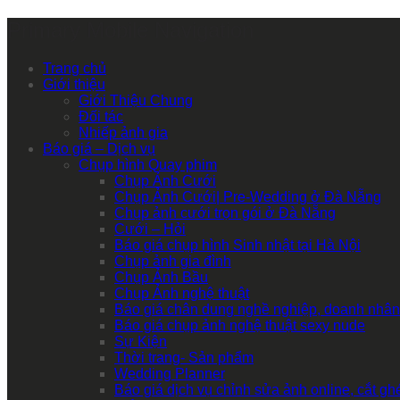
Primary Mobile Navigation
Trang chủ
Giới thiệu
Giới Thiệu Chung
Đối tác
Nhiếp ảnh gia
Báo giá – Dịch vụ
Chụp hình Quay phim
Chụp Ảnh Cưới
Chụp Ảnh Cưới| Pre-Wedding ở Đà Nẵng
Chụp ảnh cưới trọn gói ở Đà Nẵng
Cưới – Hỏi
Báo giá chụp hình Sinh nhật tại Hà Nội
Chụp ảnh gia đình
Chụp Ảnh Bầu
Chụp Ảnh nghệ thuật
Báo giá chân dung nghề nghiệp, doanh nhân
Báo giá chụp ảnh nghệ thuật sexy nude
Sự Kiện
Thời trang- Sản phẩm
Wedding Planner
Báo giá dịch vụ chỉnh sửa ảnh online, cắt g