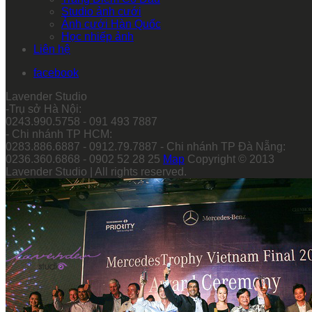
Studio ảnh cưới
Ảnh cưới Hàn Quốc
Học nhiếp ảnh
Liên hệ
facebook
Lavender Studio
-Trụ sở Hà Nội:
0243.990.5758 - 091 493 7887
- Chi nhánh TP HCM:
0283.886.6887 - 0912.79.7887 - Chi nhánh TP Đà Nẵng:
0236.360.6868 - 0902 52 28 25
Map
Copyright © 2013
Lavender Studio | All rights reserved.