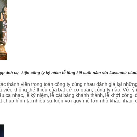
ụp ảnh sự kiện công ty kỷ niệm lễ tổng kết cuối năm với Lavender studi
 các thành viên trong toàn công ty cùng nhau đánh giá lại nhữ
 việc không thể thiếu của bất cứ cơ quan, công ty nào. Với ý
hấu ca nhạc, lễ kỷ niệm, lễ cắt băng khánh thành, lễ khởi công,
t chụp hình tại nhiều sự kiện với quy mô lớn nhỏ khác nhau, đ