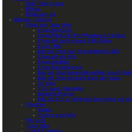
Giới Thiệu Chung
Đối tác
Nhiếp ảnh gia
Báo giá – Dịch vụ
Chụp hình Quay phim
Chụp Ảnh Cưới
Chụp Ảnh Cưới| Pre-Wedding ở Đà Nẵng
Chụp ảnh cưới trọn gói ở Đà Nẵng
Cưới – Hỏi
Báo giá chụp hình Sinh nhật tại Hà Nội
Chụp ảnh gia đình
Chụp Ảnh Bầu
Chụp Ảnh nghệ thuật
Báo giá chân dung nghề nghiệp, doanh nhân
Báo giá chụp ảnh nghệ thuật sexy nude
Sự Kiện
Thời trang- Sản phẩm
Wedding Planner
Báo giá dịch vụ chỉnh sửa ảnh online, cắt g
Cho thuê
Studio
Trường quay Mini
Váy cưới
Trang điểm
Thiết Kế Đồ Họa