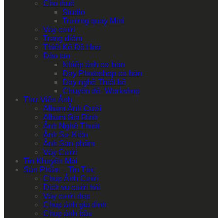
Cho thuê
Studio
Trường quay Mini
Váy cưới
Trang điểm
Thiết Kế Đồ Họa
Đào tạo
Nhiếp ảnh cơ bản
Dạy Photoshop cơ bản
Dạy nghề Thiết kế
Chuyên đề- Workshop
Thư Viện Ảnh
Album Ảnh Cưới
Album Gia Đình
Ảnh Nghệ Thuật
Ảnh Sự Kiện
Ảnh Sản phẩm
Váy Cưới
Tin Khuyến Mại
Sản Phẩm – Tin Tức
Chụp Ảnh Cưới
Dịch vụ cưới hỏi
Váy cưới đẹp
Chụp ảnh gia đình
Chụp ảnh bầu