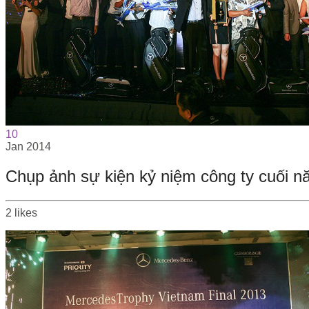
10
Jan
2014
Chụp ảnh sự kiện kỷ niệm công ty cuối 
2
likes