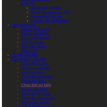
Đào tạo
Nhiếp ảnh cơ bản
Dạy Photoshop cơ bản
Dạy nghề Thiết kế
Chuyên đề- Workshop
Thư Viện Ảnh
Album Ảnh Cưới
Album Gia Đình
Ảnh Nghệ Thuật
Ảnh Sự Kiện
Ảnh Sản phẩm
Váy Cưới
Tin Khuyến Mại
Sản Phẩm – Tin Tức
Chụp Ảnh Cưới
Dịch vụ cưới hỏi
Váy cưới đẹp
Chụp ảnh gia đình
Chụp ảnh bầu
Chụp ảnh sự kiện
Dịch vụ sự kiện
Chụp ảnh Profile
Chụp ảnh sản phẩm
Ảnh Nghệ Thuật
Trang Điểm Cô Dâu