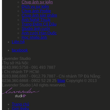
Chụp ảnh sự kiện
Dịch vụ sự kiện
Chụp ảnh Profile
Chụp ảnh sản phẩm
Ảnh Nghệ Thuật
Trang Điểm Cô Dâu
Studio ảnh cưới
Ảnh cưới Hàn Quốc
Học nhiếp ảnh
Liên hệ
facebook
Lavender Studio
-Trụ sở Hà Nội:
0243.990.5758 - 091 493 7887
- Chi nhánh TP HCM:
0283.886.6887 - 0912.79.7887 - Chi nhánh TP Đà Nẵng:
0236.360.6868 - 0902 52 28 25
Map
Copyright © 2013
Lavender Studio | All rights reserved.
Trang chủ
Giới thiệu