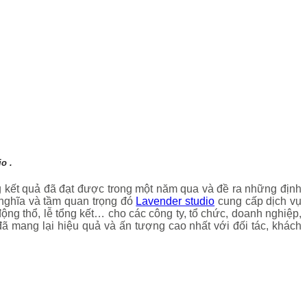
o .
ng kết quả đã đạt được trong một năm qua và đề ra những định
 nghĩa và tầm quan trọng đó
Lavender studio
cung cấp dịch vụ
 động thổ, lễ tổng kết… cho các công ty, tổ chức, doanh nghiệp,
ã mang lại hiệu quả và ấn tượng cao nhất với đối tác, khách