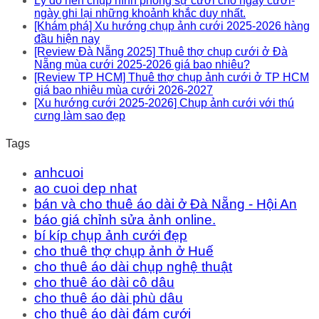
Lý do nên chụp hình phóng sự cưới cho ngày cưới-
ngày ghi lại những khoảnh khắc duy nhất.
[Khám phá] Xu hướng chụp ảnh cưới 2025-2026 hàng
đầu hiện nay
[Review Đà Nẵng 2025] Thuê thợ chụp cưới ở Đà
Nẵng mùa cưới 2025-2026 giá bao nhiêu?
[Review TP HCM] Thuê thợ chụp ảnh cưới ở TP HCM
giá bao nhiêu mùa cưới 2026-2027
[Xu hướng cưới 2025-2026] Chụp ảnh cưới với thú
cưng làm sao đẹp
Tags
anhcuoi
ao cuoi dep nhat
bán và cho thuê áo dài ở Đà Nẵng - Hội An
báo giá chỉnh sửa ảnh online.
bí kíp chụp ảnh cưới đẹp
cho thuê thợ chụp ảnh ở Huế
cho thuê áo dài chụp nghệ thuật
cho thuê áo dài cô dâu
cho thuê áo dài phù dâu
cho thuê áo dài đám cưới