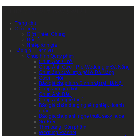
Primary Mobile Navigation
Trang chủ
Giới thiệu
Giới Thiệu Chung
Đối tác
Nhiếp ảnh gia
Báo giá – Dịch vụ
Chụp hình Quay phim
Chụp Ảnh Cưới
Chụp Ảnh Cưới| Pre-Wedding ở Đà Nẵng
Chụp ảnh cưới trọn gói ở Đà Nẵng
Cưới – Hỏi
Báo giá chụp hình Sinh nhật tại Hà Nội
Chụp ảnh gia đình
Chụp Ảnh Bầu
Chụp Ảnh nghệ thuật
Báo giá chân dung nghề nghiệp, doanh
nhân
Báo giá chụp ảnh nghệ thuật sexy nude
Sự Kiện
Thời trang- Sản phẩm
Wedding Planner