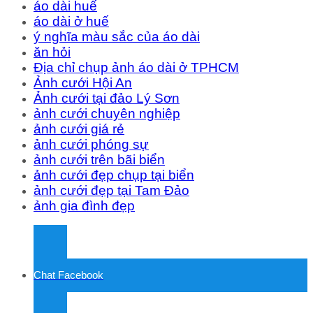
áo dài huế
áo dài ở huế
ý nghĩa màu sắc của áo dài
ăn hỏi
Địa chỉ chụp ảnh áo dài ở TPHCM
Ảnh cưới Hội An
Ảnh cưới tại đảo Lý Sơn
ảnh cưới chuyên nghiệp
ảnh cưới giá rẻ
ảnh cưới phóng sự
ảnh cưới trên bãi biển
ảnh cưới đẹp chụp tại biển
ảnh cưới đẹp tại Tam Đảo
ảnh gia đình đẹp
Chat Facebook