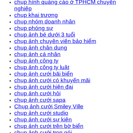
chụp hình quảng cáo ở TPHCM chuyên
nghiệp
chụp khai trương
chụp nhóm doanh nhân
chụp phóng sự
chụp ảnh bé dưới 3 tuổi
chụp ảnh chuyên viên bảo hiểm
chụp ảnh chân dung
chụp ảnh cá nhân
chụp ảnh công ty
chụp ảnh công ty luật
chụp ảnh cưới bãi biển
chụp ảnh cưới có khuyến mãi
chụp ảnh cưới hiện đại
chụp ảnh cưới hỏi
chụp ảnh cưới sapa
Chụp ảnh cưới Smiley Ville
chụp ảnh cưới studio
chụp ảnh cưới sự kiện
chụp ảnh cưới trên bờ biển
chụp ảnh cưới trọn gói