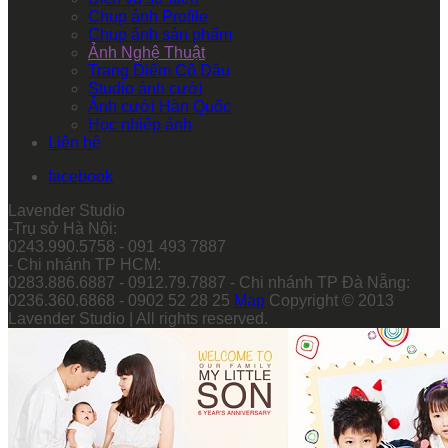
Chụp ảnh Profile
Chụp ảnh sản phẩm
Ảnh Nghệ Thuật
Trang Điểm Cô Dâu
Studio ảnh cưới
Ảnh cưới Hàn Quốc
Học nhiếp ảnh
Liên hệ
facebook
Lavender Studio
-Trụ sở Hà Nội:
0243.990.5758 - 091 493 7887
- Chi nhánh TP HCM:
0283.886.6887 - 0912.79.7887 - Chi nhánh TP Đà Nẵng:
0236.360.6868 - 0902 52 28 25
Map
Copyright © 2013
Lavender Studio | All rights reserved.