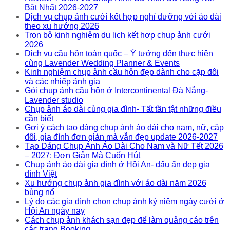
Bật Nhất 2026-2027
Dịch vụ chụp ảnh cưới kết hợp nghỉ dưỡng với áo dài
theo xu hướng 2026
Trọn bộ kinh nghiệm du lịch kết hợp chụp ảnh cưới
2026
Dịch vụ cầu hôn toàn quốc – Ý tưởng đến thực hiện
cùng Lavender Wedding Planner & Events
Kinh nghiệm chụp ảnh cầu hôn đẹp dành cho cặp đôi
và các nhiếp ảnh gia
Gói chụp ảnh cầu hôn ở Intercontinental Đà Nẵng-
Lavender studio
Chụp ảnh áo dài cùng gia đình- Tất tần tật những điều
cần biết
Gợi ý cách tạo dáng chụp ảnh áo dài cho nam, nữ, cặp
đôi, gia đình đơn giản mà vẫn đẹp update 2026-2027
Tạo Dáng Chụp Ảnh Áo Dài Cho Nam và Nữ Tết 2026
– 2027: Đơn Giản Mà Cuốn Hút
Chụp ảnh áo dài gia đình ở Hội An- dấu ấn đẹp gia
đình Việt
Xu hướng chụp ảnh gia đình với áo dài năm 2026
bùng nổ
Lý do các gia đình chọn chụp ảnh kỷ niệm ngày cưới ở
Hội An ngày nay
Cách chụp ảnh khách sạn đẹp để làm quảng cáo trên
các trang Booking