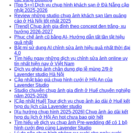
[Top 5++] Dịch vụ chụp hình khách sạn ở Đà Nẵng cập
nhật 2025-2026
Review những studio chụp ảnh khách sạn làm quảng
cáo ở Hà Nội tốt nhất 2025
[Trend] Chụp ảnh gia đình theo concept đen trắng- xu
hướng 2026-2027
Phục chế ảnh cũ bằng AI- Hướng dẫn tất tần tật hiệu
quả nhất
Bật mí sử dụng AI chỉnh sửa ảnh hiệu quả nhất thời đại
4.0
Tìm hiểu ngay những dịch vụ chỉnh sửa ảnh online uy
tín nhất hiện nay ở Việt Nam
Dịch vụ ghép ảnh chân dung dịp lễ mùng 2/9 ở
Lavender studio Hà Nội
Cập nhật báo giá chụp hình cưới ở Hội An của
Lavender Studio
Studio chuyên chụp ảnh gia đình ở Huế chuyên nghiệp
năm 2025-2026
[Cập nhật Huế] Tour dịch vụ chụp ảnh áo dài ở Huế kết
hợp du lịch của Lavender studio
[Xu hướng chụp hình 2025-2026] Chụp ảnh áo dài kết
hợp du lịch ở Hội An hot chưa bao giờ hết
Tìm hiểu về dịch vụ chụp ảnh Pre-wedding để có 1 bộ
hình cưới đẹp cùng Lavender Studio