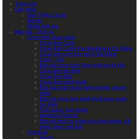
Trang chủ
Giới thiệu
Giới Thiệu Chung
Đối tác
Nhiếp ảnh gia
Báo giá – Dịch vụ
Chụp hình Quay phim
Chụp Ảnh Cưới
Chụp Ảnh Cưới| Pre-Wedding ở Đà Nẵng
Chụp ảnh cưới trọn gói ở Đà Nẵng
Cưới – Hỏi
Báo giá chụp hình Sinh nhật tại Hà Nội
Chụp ảnh gia đình
Chụp Ảnh Bầu
Chụp Ảnh nghệ thuật
Báo giá chân dung nghề nghiệp, doanh
nhân
Báo giá chụp ảnh nghệ thuật sexy nude
Sự Kiện
Thời trang- Sản phẩm
Wedding Planner
Báo giá dịch vụ chỉnh sửa ảnh online, cắt
ghép, phục chế ảnh
Cho thuê
Studio