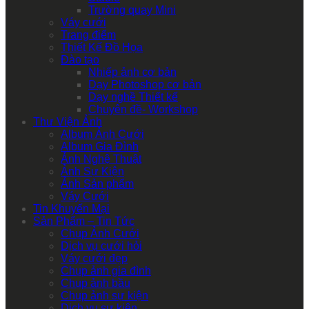
Trường quay Mini
Váy cưới
Trang điểm
Thiết Kế Đồ Họa
Đào tạo
Nhiếp ảnh cơ bản
Dạy Photoshop cơ bản
Dạy nghề Thiết kế
Chuyên đề- Workshop
Thư Viện Ảnh
Album Ảnh Cưới
Album Gia Đình
Ảnh Nghệ Thuật
Ảnh Sự Kiện
Ảnh Sản phẩm
Váy Cưới
Tin Khuyến Mại
Sản Phẩm – Tin Tức
Chụp Ảnh Cưới
Dịch vụ cưới hỏi
Váy cưới đẹp
Chụp ảnh gia đình
Chụp ảnh bầu
Chụp ảnh sự kiện
Dịch vụ sự kiện