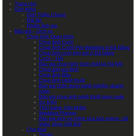
Trang chủ
Giới thiệu
Giới Thiệu Chung
Đối tác
Nhiếp ảnh gia
Báo giá – Dịch vụ
Chụp hình Quay phim
Chụp Ảnh Cưới
Chụp Ảnh Cưới| Pre-Wedding ở Đà Nẵng
Chụp ảnh cưới trọn gói ở Đà Nẵng
Cưới – Hỏi
Báo giá chụp hình Sinh nhật tại Hà Nội
Chụp ảnh gia đình
Chụp Ảnh Bầu
Chụp Ảnh nghệ thuật
Báo giá chân dung nghề nghiệp, doanh
nhân
Báo giá chụp ảnh nghệ thuật sexy nude
Sự Kiện
Thời trang- Sản phẩm
Wedding Planner
Báo giá dịch vụ chỉnh sửa ảnh online, cắt
ghép, phục chế ảnh
Cho thuê
Studio