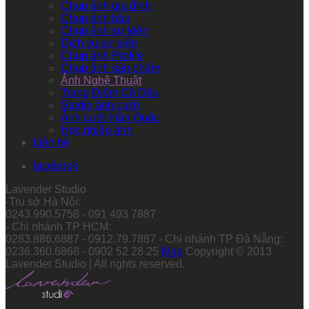
Chụp ảnh gia đình
Chụp ảnh bầu
Chụp ảnh sự kiện
Dịch vụ sự kiện
Chụp ảnh Profile
Chụp ảnh sản phẩm
Ảnh Nghệ Thuật
Trang Điểm Cô Dâu
Studio ảnh cưới
Ảnh cưới Hàn Quốc
Học nhiếp ảnh
Liên hệ
facebook
Lavender Studio
-Trụ sở Hà Nội:
0243.990.5758 - 091 493 7887
- Chi nhánh TP HCM:
0283.886.6887 - 0912.79.7887 - Chi nhánh TP Đà Nẵng:
0236.360.6868 - 0902 52 28 25
Map
Copyright © 2013
Lavender Studio | All rights reserved.