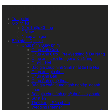
Primary Mobile Navigation
Trang chủ
Giới thiệu
Giới Thiệu Chung
Đối tác
Nhiếp ảnh gia
Báo giá – Dịch vụ
Chụp hình Quay phim
Chụp Ảnh Cưới
Chụp Ảnh Cưới| Pre-Wedding ở Đà Nẵng
Chụp ảnh cưới trọn gói ở Đà Nẵng
Cưới – Hỏi
Báo giá chụp hình Sinh nhật tại Hà Nội
Chụp ảnh gia đình
Chụp Ảnh Bầu
Chụp Ảnh nghệ thuật
Báo giá chân dung nghề nghiệp, doanh
nhân
Báo giá chụp ảnh nghệ thuật sexy nude
Sự Kiện
Thời trang- Sản phẩm
Wedding Planner