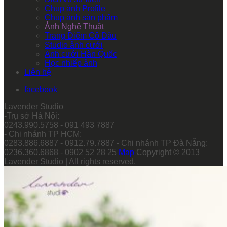
Chụp ảnh Profile
Chụp ảnh sản phẩm
Ảnh Nghệ Thuật
Trang Điểm Cô Dâu
Studio ảnh cưới
Ảnh cưới Hàn Quốc
Học nhiếp ảnh
Liên hệ
facebook
Lavender Studio
-Trụ sở Hà Nội:
0243.990.5758 - 091 493 7887
- Chi nhánh TP HCM:
0283.886.6887 - 0912.79.7887 - Chi nhánh TP Đà Nẵng:
0236.360.6868 - 0902 52 28 25
Map
Copyright © 2013
Lavender Studio | All rights reserved.