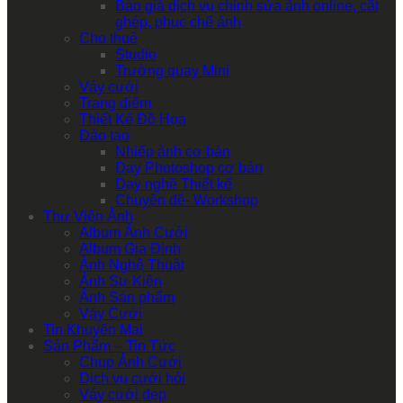
Báo giá dịch vụ chỉnh sửa ảnh online, cắt
ghép, phục chế ảnh
Cho thuê
Studio
Trường quay Mini
Váy cưới
Trang điểm
Thiết Kế Đồ Họa
Đào tạo
Nhiếp ảnh cơ bản
Dạy Photoshop cơ bản
Dạy nghề Thiết kế
Chuyên đề- Workshop
Thư Viện Ảnh
Album Ảnh Cưới
Album Gia Đình
Ảnh Nghệ Thuật
Ảnh Sự Kiện
Ảnh Sản phẩm
Váy Cưới
Tin Khuyến Mại
Sản Phẩm – Tin Tức
Chụp Ảnh Cưới
Dịch vụ cưới hỏi
Váy cưới đẹp