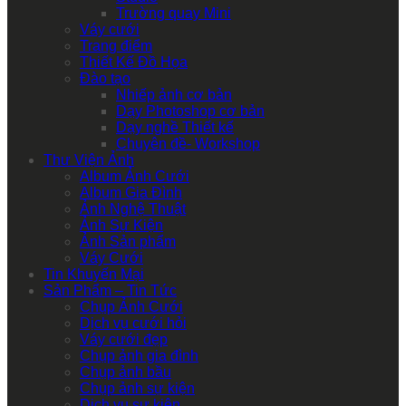
Trường quay Mini
Váy cưới
Trang điểm
Thiết Kế Đồ Họa
Đào tạo
Nhiếp ảnh cơ bản
Dạy Photoshop cơ bản
Dạy nghề Thiết kế
Chuyên đề- Workshop
Thư Viện Ảnh
Album Ảnh Cưới
Album Gia Đình
Ảnh Nghệ Thuật
Ảnh Sự Kiện
Ảnh Sản phẩm
Váy Cưới
Tin Khuyến Mại
Sản Phẩm – Tin Tức
Chụp Ảnh Cưới
Dịch vụ cưới hỏi
Váy cưới đẹp
Chụp ảnh gia đình
Chụp ảnh bầu
Chụp ảnh sự kiện
Dịch vụ sự kiện