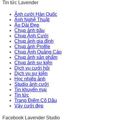
Tin tức Lavender
Ảnh cưới Hàn Quốc
Ảnh Nghệ Thuật
Áo Dài Đẹp
Chụp ảnh bầu
Chụp Ảnh Cưới
Chụp ảnh gia đình
Chụp ảnh Profile
Chụp Ảnh Quảng Cáo
Chụp ảnh sản phẩm
Chụp ảnh sự kiện
Dịch vụ cưới hỏi
Dịch vụ sự kiện
Học nhiếp ảnh
Studio ảnh cưới
Tin khuyến mại
Tin tức
Trang Điểm Cô Dâu
Váy cưới đẹp
Facebook Lavender Studio