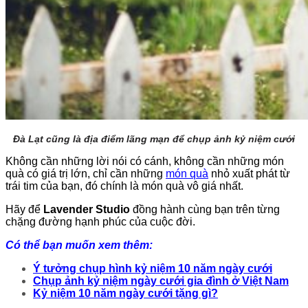
Đà Lạt cũng là địa điểm lãng mạn để chụp ảnh kỷ niệm cưới
Không cần những lời nói có cánh, không cần những món
quà có giá trị lớn, chỉ cần những
món quà
nhỏ xuất phát từ
trái tim của bạn, đó chính là món quà vô giá nhất.
Hãy để
Lavender Studio
đồng hành cùng bạn trên từng
chặng đường hạnh phúc của cuộc đời.
Có thể bạn muốn xem thêm:
Ý tưởng chụp hình kỷ niệm 10 năm ngày cưới
Chụp ảnh kỷ niệm ngày cưới gia đình ở Việt Nam
Kỷ niệm 10 năm ngày cưới tặng gì?