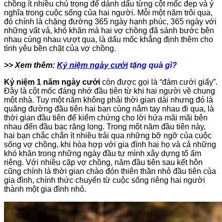
chồng ít nhiều chú trọng để dánh dấu từng cột mốc đẹp và ý
nghĩa trong cuộc sống của hai người. Mỗi một năm trôi qua,
đó chính là chặng đường 365 ngày hạnh phúc, 365 ngày với
những vất vả, khó khăn mà hai vợ chồng đã sánh bước bên
nhau cùng nhau vượt qua, là dấu mốc khẳng định thêm cho
tình yêu bền chặt của vợ chồng.
>> Xem thêm:
Kỷ niệm ngày cưới
tặng quà gì?
Kỷ niệm 1 năm ngày cưới
còn được gọi là “đám cưới giấy”.
Đây là cột mốc đáng nhớ đầu tiên từ khi hai người về chung
một nhà. Tuy một năm không phải thời gian dài nhưng đó là
quãng đường đầu tiên hai bạn cùng nắm tay nhau đi qua, là
thời gian đầu tiên để kiểm chứng cho lời hứa mãi mãi bên
nhau đến đầu bạc răng long. Trong một năm đầu tiên này,
hai bạn chắc chắn ít nhiều trải qua những bỡ ngỡ của cuộc
sống vợ chồng, khi hòa hợp với gia đình hai họ và cả những
khó khăn trong những ngày đầu tự mình xây dựng tổ ấm
riêng. Với nhiều cặp vợ chồng, năm đầu tiên sau kết hôn
cũng chính là thời gian chào đón thiên thần nhỏ đầu tiên của
gia đình, chính thức chuyển từ cuộc sống riêng hai người
thành một gia đình nhỏ.