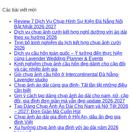
Các bài viết mới
Review 7 Dịch Vụ Chụp Hình Sự Kiện Đà Nẵng Nổi
Bật Nhất 2026-2027
Dịch vụ chụp ảnh cưới kết hợp nghỉ dưỡng với áo dài
theo xu hướng 2026
Trọn bộ kinh nghiệm du lịch kết hợp chụp ảnh cưới
2026
Dịch vụ cầu hôn toàn quốc – Ý tưởng đến thực hiện
cùng Lavender Wedding Planner & Events
Kinh nghiệm chụp ảnh cầu hôn đẹp dành cho cặp đôi
và các nhiếp ảnh gia
Gói chụp ảnh cầu hôn ở Intercontinental Đà Nẵng-
Lavender studio
Chụp ảnh áo dài cùng gia đình- Tất tần tật những điều
cần biết
Gợi ý cách tạo dáng chụp ảnh áo dài cho nam, nữ, cặp
đôi, gia đình đơn giản mà vẫn đẹp update 2026-2027
Tạo Dáng Chụp Ảnh Áo Dài Cho Nam và Nữ Tết 2026
– 2027: Đơn Giản Mà Cuốn Hút
Chụp ảnh áo dài gia đình ở Hội An- dấu ấn đẹp gia
đình Việt
Xu hướng chụp ảnh gia đình với áo dài năm 2026