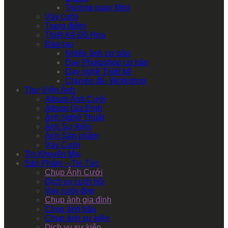
Trường quay Mini
Váy cưới
Trang điểm
Thiết Kế Đồ Họa
Đào tạo
Nhiếp ảnh cơ bản
Dạy Photoshop cơ bản
Dạy nghề Thiết kế
Chuyên đề- Workshop
Thư Viện Ảnh
Album Ảnh Cưới
Album Gia Đình
Ảnh Nghệ Thuật
Ảnh Sự Kiện
Ảnh Sản phẩm
Váy Cưới
Tin Khuyến Mại
Sản Phẩm – Tin Tức
Chụp Ảnh Cưới
Dịch vụ cưới hỏi
Váy cưới đẹp
Chụp ảnh gia đình
Chụp ảnh bầu
Chụp ảnh sự kiện
Dịch vụ sự kiện