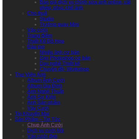
Báo giá dịch vụ chỉnh sửa ảnh online, cắt
ghép, phục chế ảnh
Cho thuê
Studio
Trường quay Mini
Váy cưới
Trang điểm
Thiết Kế Đồ Họa
Đào tạo
Nhiếp ảnh cơ bản
Dạy Photoshop cơ bản
Dạy nghề Thiết kế
Chuyên đề- Workshop
Thư Viện Ảnh
Album Ảnh Cưới
Album Gia Đình
Ảnh Nghệ Thuật
Ảnh Sự Kiện
Ảnh Sản phẩm
Váy Cưới
Tin Khuyến Mại
Sản Phẩm – Tin Tức
Chụp Ảnh Cưới
Dịch vụ cưới hỏi
Váy cưới đẹp