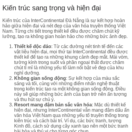
Kiến trúc sang trọng và hiện đại
Kiến trúc của InterContinental Đà Nẵng là sự kết hợp hoàn
hảo giữa hiện đại và nét đẹp của văn hóa truyền thống Việt
Nam. Từng chi tiết trong thiết kế đều được chăm chút kỹ
lưỡng, tạo ra không gian hoàn hảo cho những bức ảnh đẹp.
Thiết kế độc đáo
: Từ các đường nét tinh tế đến các
vật liệu hiện đại, mọi thứ tại InterContinental đều được
thiết kế để tạo ra những khung cảnh đẹp mắt. Mái vòm,
tường kính trong suốt và phần ngoại thất được chăm
chút tỉ mỉ là những yếu tố làm nổi bật vẻ đẹp của khu
nghỉ dưỡng.
Không gian sống động
: Sự kết hợp của màu sắc
sáng và tối, cùng với những điểm nhấn nghệ thuật
trong kiến trúc tạo ra một không gian sống động. Điều
này sẽ giúp những bức ảnh của bạn trở nên ấn tượng
và thu hút sự chú ý.
Resort mang đậm bản sắc văn hóa
: Mặc dù thiết kế
hiện đại, nhưng InterContinental vẫn mang đậm dấu ấn
văn hóa Việt Nam qua những yếu tố truyền thống trong
kiên trúc và cách bài trí. Ví dụ, các bức tranh, tượng
Kinh đô, cách sử dụng cây xanh tạo nên một bức tranh
hài hòa và thú vị cho từng góc chụp.