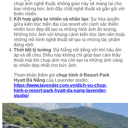
chụp ảnh nghệ thuật, không gian này sẽ mang lại cho
bạn những bức ảnh đầy chất nghệ thuật và gần gũi với
thiên nhiên.
Kết hợp giữa tự nhiên và nhân tạo
: Sự hòa quyện
giữa kiến trúc hiện đại của resort với cảnh sắc thiên
nhiên tươi đẹp đã tạo ra những hình ảnh ấn tượng.
Những bức ảnh với khung cảnh kiến trúc làm nền hoặc
những mô hình nghệ thuật sẽ tạo ra những tác phẩm
đáng nhớ.
Thời tiết lý tưởng
: Đà Nẵng nổi tiếng với khí hậu ấm
áp và dễ chịu. Điều này không chỉ giúp bạn cảm thấy
thoải mái khi chụp ảnh mà còn tạo ra những ánh sáng
tự nhiên đẹp nhất cho bức ảnh.
Tham khảo thêm gói
chụp hình ở Resort Park
Hyatt Đà Nẵng
của Lavender studio:
https://www.lavender.com.vn/dich-vu-chup-
hinh-o-resort-park-hyatt-da-nang-lavender-
studio/