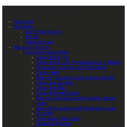
Primary Mobile Navigation
Trang chủ
Giới thiệu
Giới Thiệu Chung
Đối tác
Nhiếp ảnh gia
Báo giá – Dịch vụ
Chụp hình Quay phim
Chụp Ảnh Cưới
Chụp Ảnh Cưới| Pre-Wedding ở Đà Nẵng
Chụp ảnh cưới trọn gói ở Đà Nẵng
Cưới – Hỏi
Báo giá chụp hình Sinh nhật tại Hà Nội
Chụp ảnh gia đình
Chụp Ảnh Bầu
Chụp Ảnh nghệ thuật
Báo giá chân dung nghề nghiệp, doanh
nhân
Báo giá chụp ảnh nghệ thuật sexy nude
Sự Kiện
Thời trang- Sản phẩm
Wedding Planner