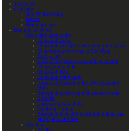
Trang chủ
Giới thiệu
Giới Thiệu Chung
Đối tác
Nhiếp ảnh gia
Báo giá – Dịch vụ
Chụp hình Quay phim
Chụp Ảnh Cưới
Chụp Ảnh Cưới| Pre-Wedding ở Đà Nẵng
Chụp ảnh cưới trọn gói ở Đà Nẵng
Cưới – Hỏi
Báo giá chụp hình Sinh nhật tại Hà Nội
Chụp ảnh gia đình
Chụp Ảnh Bầu
Chụp Ảnh nghệ thuật
Báo giá chân dung nghề nghiệp, doanh
nhân
Báo giá chụp ảnh nghệ thuật sexy nude
Sự Kiện
Thời trang- Sản phẩm
Wedding Planner
Báo giá dịch vụ chỉnh sửa ảnh online, cắt
ghép, phục chế ảnh
Cho thuê
Studio