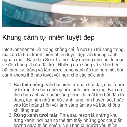
Khung cảnh tự nhiên tuyệt đẹp
InterContinental Đà Nẵng không chỉ là nơi lưu trú sang trọng,
mà còn là bức tranh thiên nhiên tuyệt đẹp với khung cảnh
ngoạn mục. Bán đảo Sơn Trà nơi đây dường như hội tụ mọi
vẻ đẹp hùng vĩ của đất trời. Những cơn sóng vỗ về bờ bên
bãi biển cát trắng và làn nước trong xanh đã tạo nên một bối
cảnh không thể nào tuyệt vời hơn cho các bức ảnh.
Bãi biển riêng
: Với bãi biển tư nhân trải dài, đây là nơi
lý tưởng để chụp những bức ảnh thời thượng. Bạn có
thể chụp ảnh vào buổi sáng sớm khi mặt trời bắt đầu ló
dạng, tạo nên những bức ảnh lung linh huyền ảo, hoặc
vào lúc hoàng hôn với ánh sáng ấm áp và bầu không
khí lãng mạn.
Rừng xanh tươi mát
: Phía sau resort là những khu
rừng xanh, nơi bạn có thể tìm thấy những góc chụp ấn
tượng giữa thiên nhiên. Nếu bạn là người yêu thích