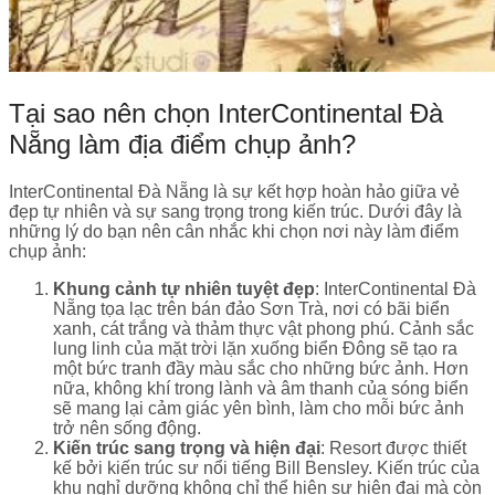
Tại sao nên chọn InterContinental Đà
Nẵng làm địa điểm chụp ảnh?
InterContinental Đà Nẵng là sự kết hợp hoàn hảo giữa vẻ
đẹp tự nhiên và sự sang trọng trong kiến trúc. Dưới đây là
những lý do bạn nên cân nhắc khi chọn nơi này làm điểm
chụp ảnh:
Khung cảnh tự nhiên tuyệt đẹp
: InterContinental Đà
Nẵng tọa lạc trên bán đảo Sơn Trà, nơi có bãi biển
xanh, cát trắng và thảm thực vật phong phú. Cảnh sắc
lung linh của mặt trời lặn xuống biển Đông sẽ tạo ra
một bức tranh đầy màu sắc cho những bức ảnh. Hơn
nữa, không khí trong lành và âm thanh của sóng biển
sẽ mang lại cảm giác yên bình, làm cho mỗi bức ảnh
trở nên sống động.
Kiến trúc sang trọng và hiện đại
: Resort được thiết
kế bởi kiến trúc sư nổi tiếng Bill Bensley. Kiến trúc của
khu nghỉ dưỡng không chỉ thể hiện sự hiện đại mà còn