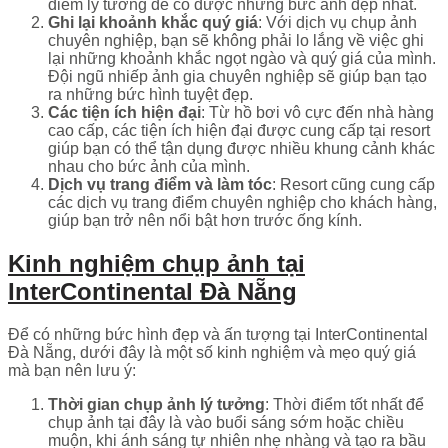
điểm lý tưởng để có được những bức ảnh đẹp nhất.
Ghi lại khoảnh khắc quý giá
: Với dịch vụ chụp ảnh
chuyên nghiệp, bạn sẽ không phải lo lắng về việc ghi
lại những khoảnh khắc ngọt ngào và quý giá của mình.
Đội ngũ nhiếp ảnh gia chuyên nghiệp sẽ giúp bạn tạo
ra những bức hình tuyệt đẹp.
Các tiện ích hiện đại
: Từ hồ bơi vô cực đến nhà hàng
cao cấp, các tiện ích hiện đại được cung cấp tại resort
giúp bạn có thể tận dụng được nhiều khung cảnh khác
nhau cho bức ảnh của mình.
Dịch vụ trang điểm và làm tóc
: Resort cũng cung cấp
các dịch vụ trang điểm chuyên nghiệp cho khách hàng,
giúp bạn trở nên nổi bật hơn trước ống kính.
Kinh nghiệm chụp ảnh tại
InterContinental Đà Nẵng
Để có những bức hình đẹp và ấn tượng tại InterContinental
Đà Nẵng, dưới đây là một số kinh nghiệm và mẹo quý giá
mà bạn nên lưu ý:
Thời gian chụp ảnh lý tưởng
: Thời điểm tốt nhất để
chụp ảnh tại đây là vào buổi sáng sớm hoặc chiều
muộn, khi ánh sáng tự nhiên nhẹ nhàng và tạo ra bầu