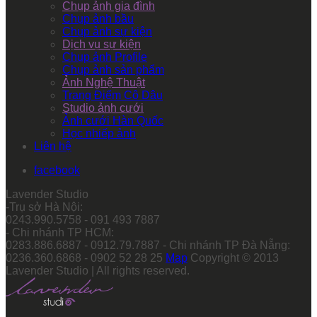
Chụp ảnh gia đình
Chụp ảnh bầu
Chụp ảnh sự kiện
Dịch vụ sự kiện
Chụp ảnh Profile
Chụp ảnh sản phẩm
Ảnh Nghệ Thuật
Trang Điểm Cô Dâu
Studio ảnh cưới
Ảnh cưới Hàn Quốc
Học nhiếp ảnh
Liên hệ
facebook
Lavender Studio
-Trụ sở Hà Nội:
0243.990.5758 - 091 493 7887
- Chi nhánh TP HCM:
0283.886.6887 - 0912.79.7887 - Chi nhánh TP Đà Nẵng:
0236.360.6868 - 0902 52 28 25
Map
Copyright © 2013
Lavender Studio | All rights reserved.