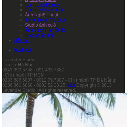
Chụp ảnh Profile
Chụp ảnh sản phẩm
Ảnh Nghệ Thuật
Trang Điểm Cô Dâu
Studio ảnh cưới
Ảnh cưới Hàn Quốc
Học nhiếp ảnh
Liên hệ
facebook
Lavender Studio
-Trụ sở Hà Nội:
0243.990.5758 - 091 493 7887
- Chi nhánh TP HCM:
0283.886.6887 - 0912.79.7887 - Chi nhánh TP Đà Nẵng:
0236.360.6868 - 0902 52 28 25
Map
Copyright © 2013
Lavender Studio | All rights reserved.