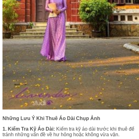
Những Lưu Ý Khi Thuê Áo Dài Chụp Ảnh
1. Kiểm Tra Kỹ Áo Dài:
Kiểm tra kỹ áo dài trước khi thuê để
tránh những vấn đề về hư hỏng hoặc không vừa vặn.