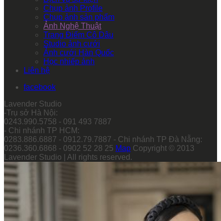
Chụp ảnh Profile
Chụp ảnh sản phẩm
Ảnh Nghệ Thuật
Trang Điểm Cô Dâu
Studio ảnh cưới
Ảnh cưới Hàn Quốc
Học nhiếp ảnh
Liên hệ
facebook
Lavender Studio
-Trụ sở Hà Nội:
0243.990.5758 - 091 493 7887
- Chi nhánh TP HCM:
0283.886.6887 - 0912.79.7887 - Chi nhánh TP Đà Nẵng:
0236.360.6868 - 0902 52 28 25
Map
Copyright © 2013
Lavender Studio | All rights reserved.