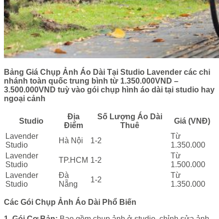
Bảng Giá Chụp Ảnh Áo Dài Tại Studio Lavender các chi
nhánh toàn quốc trung bình từ 1.350.000VND –
3.500.000VND tuỳ vào gói chụp hình áo dài tại studio hay
ngoại cảnh
Địa
Số Lượng Áo Dài
Studio
Giá (VNĐ)
Điểm
Thuê
Lavender
Từ
Hà Nội
1-2
Studio
1.350.000
Lavender
Từ
TP.HCM
1-2
Studio
1.500.000
Lavender
Đà
Từ
1-2
Studio
Nẵng
1.350.000
Các Gói Chụp Ảnh Áo Dài Phổ Biến
1. Gói Cơ Bản:
Bao gồm chụp ảnh ở studio, chỉnh sửa ảnh