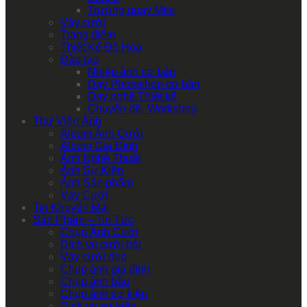
Trường quay Mini
Váy cưới
Trang điểm
Thiết Kế Đồ Họa
Đào tạo
Nhiếp ảnh cơ bản
Dạy Photoshop cơ bản
Dạy nghề Thiết kế
Chuyên đề- Workshop
Thư Viện Ảnh
Album Ảnh Cưới
Album Gia Đình
Ảnh Nghệ Thuật
Ảnh Sự Kiện
Ảnh Sản phẩm
Váy Cưới
Tin Khuyến Mại
Sản Phẩm – Tin Tức
Chụp Ảnh Cưới
Dịch vụ cưới hỏi
Váy cưới đẹp
Chụp ảnh gia đình
Chụp ảnh bầu
Chụp ảnh sự kiện
Dịch vụ sự kiện