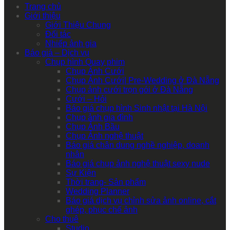
Trang chủ
Giới thiệu
Giới Thiệu Chung
Đối tác
Nhiếp ảnh gia
Báo giá – Dịch vụ
Chụp hình Quay phim
Chụp Ảnh Cưới
Chụp Ảnh Cưới| Pre-Wedding ở Đà Nẵng
Chụp ảnh cưới trọn gói ở Đà Nẵng
Cưới – Hỏi
Báo giá chụp hình Sinh nhật tại Hà Nội
Chụp ảnh gia đình
Chụp Ảnh Bầu
Chụp Ảnh nghệ thuật
Báo giá chân dung nghề nghiệp, doanh
nhân
Báo giá chụp ảnh nghệ thuật sexy nude
Sự Kiện
Thời trang- Sản phẩm
Wedding Planner
Báo giá dịch vụ chỉnh sửa ảnh online, cắt
ghép, phục chế ảnh
Cho thuê
Studio