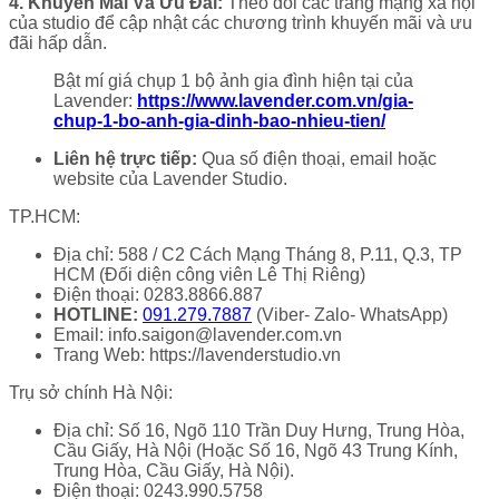
4. Khuyến Mãi Và Ưu Đãi:
Theo dõi các trang mạng xã hội
của studio để cập nhật các chương trình khuyến mãi và ưu
đãi hấp dẫn.
Bật mí giá chụp 1 bộ ảnh gia đình hiện tại của
Lavender:
https://www.lavender.com.vn/gia-
chup-1-bo-anh-gia-dinh-bao-nhieu-tien/
Liên hệ trực tiếp:
Qua số điện thoại, email hoặc
website của Lavender Studio.
TP.HCM:
Địa chỉ: 588 / C2 Cách Mạng Tháng 8, P.11, Q.3, TP
HCM (Đối diện công viên Lê Thị Riêng)
Điện thoại: 0283.8866.887
HOTLINE:
091.279.7887
(Viber- Zalo- WhatsApp)
Email: info.saigon@lavender.com.vn
Trang Web: https://lavenderstudio.vn
Trụ sở chính Hà Nội:
Địa chỉ: Số 16, Ngõ 110 Trần Duy Hưng, Trung Hòa,
Cầu Giấy, Hà Nội (Hoặc Số 16, Ngõ 43 Trung Kính,
Trung Hòa, Cầu Giấy, Hà Nội).
Điện thoại: 0243.990.5758