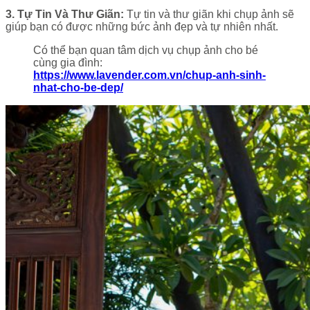
3. Tự Tin Và Thư Giãn:
Tự tin và thư giãn khi chụp ảnh sẽ
giúp bạn có được những bức ảnh đẹp và tự nhiên nhất.
Có thể bạn quan tâm dịch vụ chụp ảnh cho bé
cùng gia đình:
https://www.lavender.com.vn/chup-anh-sinh-
nhat-cho-be-dep/