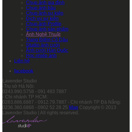
Chụp ảnh gia đình
Chụp ảnh bầu
Chụp ảnh sự kiện
Dịch vụ sự kiện
Chụp ảnh Profile
Chụp ảnh sản phẩm
Ảnh Nghệ Thuật
Trang Điểm Cô Dâu
Studio ảnh cưới
Ảnh cưới Hàn Quốc
Học nhiếp ảnh
Liên hệ
facebook
Lavender Studio
-Trụ sở Hà Nội:
0243.990.5758 - 091 493 7887
- Chi nhánh TP HCM:
0283.886.6887 - 0912.79.7887 - Chi nhánh TP Đà Nẵng:
0236.360.6868 - 0902 52 28 25
Map
Copyright © 2013
Lavender Studio | All rights reserved.