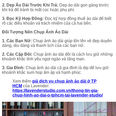
2. Dẹp Áo Dài Trước Khi Trả:
Dẹp áo dài gọn gàng trước
khi trả để tránh bị mất cọc hoặc phụ phí.
3. Đọc Kỹ Hợp Đồng:
Đọc kỹ hợp đồng thuê áo dài để biết
rõ các điều khoản và trách nhiệm của cả hai bên.
Đối Tượng Nên Chụp Ảnh Áo Dài
1. Các Bạn Nữ:
Chụp ảnh áo dài giúp tôn lên vẻ đẹp duyên
dáng, dịu dàng và thanh lịch của các bạn nữ.
2. Các Cặp Đôi:
Chụp ảnh áo dài đôi là cách lưu giữ những
khoảnh khắc tình yêu ngọt ngào và lãng mạn.
3. Gia Đình:
Chụp ảnh áo dài cả gia đình là dịp để lưu giữ
khoảnh khắc sum họp ấm áp và hạnh phúc.
Xem thêm
giá dịch vụ chụp ảnh áo dài ở TP
HCM
của Lavender:
https://lavenderstudio.com.vn/thong-tin-gia-
chup-hinh-ao-dai-o-tphcm-tai-lavender-studio/