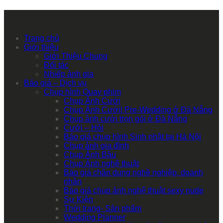
Primary Mobile Navigation
Trang chủ
Giới thiệu
Giới Thiệu Chung
Đối tác
Nhiếp ảnh gia
Báo giá – Dịch vụ
Chụp hình Quay phim
Chụp Ảnh Cưới
Chụp Ảnh Cưới| Pre-Wedding ở Đà Nẵng
Chụp ảnh cưới trọn gói ở Đà Nẵng
Cưới – Hỏi
Báo giá chụp hình Sinh nhật tại Hà Nội
Chụp ảnh gia đình
Chụp Ảnh Bầu
Chụp Ảnh nghệ thuật
Báo giá chân dung nghề nghiệp, doanh
nhân
Báo giá chụp ảnh nghệ thuật sexy nude
Sự Kiện
Thời trang- Sản phẩm
Wedding Planner