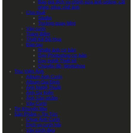
Báo giá dịch vụ chỉnh sửa ảnh online, cắt
ghép, phục chế ảnh
Cho thuê
Studio
Trường quay Mini
Váy cưới
Trang điểm
Thiết Kế Đồ Họa
Đào tạo
Nhiếp ảnh cơ bản
Dạy Photoshop cơ bản
Dạy nghề Thiết kế
Chuyên đề- Workshop
Thư Viện Ảnh
Album Ảnh Cưới
Album Gia Đình
Ảnh Nghệ Thuật
Ảnh Sự Kiện
Ảnh Sản phẩm
Váy Cưới
Tin Khuyến Mại
Sản Phẩm – Tin Tức
Chụp Ảnh Cưới
Dịch vụ cưới hỏi
Váy cưới đẹp