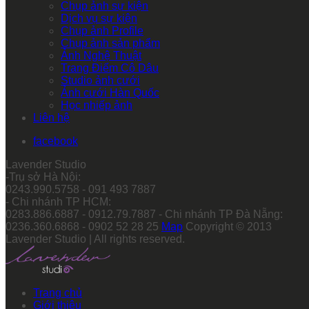
Chụp ảnh sự kiện
Dịch vụ sự kiện
Chụp ảnh Profile
Chụp ảnh sản phẩm
Ảnh Nghệ Thuật
Trang Điểm Cô Dâu
Studio ảnh cưới
Ảnh cưới Hàn Quốc
Học nhiếp ảnh
Liên hệ
facebook
Lavender Studio
-Trụ sở Hà Nội:
0243.990.5758 - 091 493 7887
- Chi nhánh TP HCM:
0283.886.6887 - 0912.79.7887 - Chi nhánh TP Đà Nẵng:
0236.360.6868 - 0902 52 28 25
Map
Copyright © 2013
Lavender Studio | All rights reserved.
Trang chủ
Giới thiệu