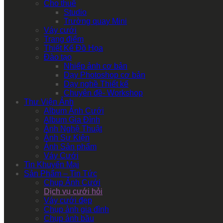
Cho thuê
Studio
Trường quay Mini
Váy cưới
Trang điểm
Thiết Kế Đồ Họa
Đào tạo
Nhiếp ảnh cơ bản
Dạy Photoshop cơ bản
Dạy nghề Thiết kế
Chuyên đề- Workshop
Thư Viện Ảnh
Album Ảnh Cưới
Album Gia Đình
Ảnh Nghệ Thuật
Ảnh Sự Kiện
Ảnh Sản phẩm
Váy Cưới
Tin Khuyến Mại
Sản Phẩm – Tin Tức
Chụp Ảnh Cưới
Dịch vụ cưới hỏi
Váy cưới đẹp
Chụp ảnh gia đình
Chụp ảnh bầu