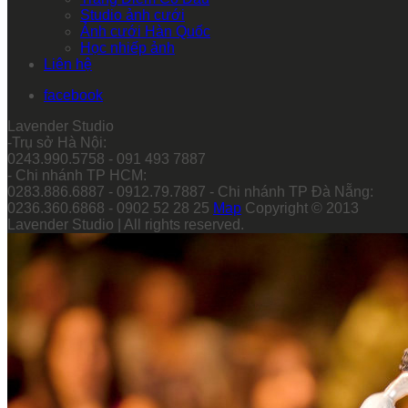
Studio ảnh cưới
Ảnh cưới Hàn Quốc
Học nhiếp ảnh
Liên hệ
facebook
Lavender Studio
-Trụ sở Hà Nội:
0243.990.5758 - 091 493 7887
- Chi nhánh TP HCM:
0283.886.6887 - 0912.79.7887 - Chi nhánh TP Đà Nẵng:
0236.360.6868 - 0902 52 28 25
Map
Copyright © 2013
Lavender Studio | All rights reserved.