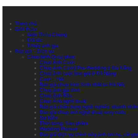
Primary Mobile Navigation
Trang chủ
Giới thiệu
Giới Thiệu Chung
Đối tác
Nhiếp ảnh gia
Báo giá – Dịch vụ
Chụp hình Quay phim
Chụp Ảnh Cưới
Chụp Ảnh Cưới| Pre-Wedding ở Đà Nẵng
Chụp ảnh cưới trọn gói ở Đà Nẵng
Cưới – Hỏi
Báo giá chụp hình Sinh nhật tại Hà Nội
Chụp ảnh gia đình
Chụp Ảnh Bầu
Chụp Ảnh nghệ thuật
Báo giá chân dung nghề nghiệp, doanh nhân
Báo giá chụp ảnh nghệ thuật sexy nude
Sự Kiện
Thời trang- Sản phẩm
Wedding Planner
Báo giá dịch vụ chỉnh sửa ảnh online, cắt g