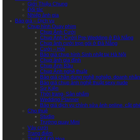
Giới Thiệu Chung
Đối tác
Nhiếp ảnh gia
Báo giá – Dịch vụ
Chụp hình Quay phim
Chụp Ảnh Cưới
Chụp Ảnh Cưới| Pre-Wedding ở Đà Nẵng
Chụp ảnh cưới trọn gói ở Đà Nẵng
Cưới – Hỏi
Báo giá chụp hình Sinh nhật tại Hà Nội
Chụp ảnh gia đình
Chụp Ảnh Bầu
Chụp Ảnh nghệ thuật
Báo giá chân dung nghề nghiệp, doanh nhân
Báo giá chụp ảnh nghệ thuật sexy nude
Sự Kiện
Thời trang- Sản phẩm
Wedding Planner
Báo giá dịch vụ chỉnh sửa ảnh online, cắt g
Cho thuê
Studio
Trường quay Mini
Váy cưới
Trang điểm
Thiết Kế Đồ Họa