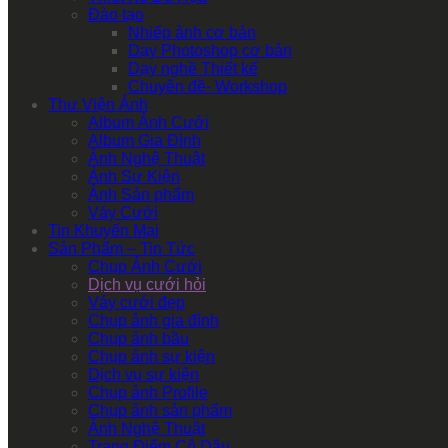
Đào tạo
Nhiếp ảnh cơ bản
Dạy Photoshop cơ bản
Dạy nghề Thiết kế
Chuyên đề- Workshop
Thư Viện Ảnh
Album Ảnh Cưới
Album Gia Đình
Ảnh Nghệ Thuật
Ảnh Sự Kiện
Ảnh Sản phẩm
Váy Cưới
Tin Khuyến Mại
Sản Phẩm – Tin Tức
Chụp Ảnh Cưới
Dịch vụ cưới hỏi
Váy cưới đẹp
Chụp ảnh gia đình
Chụp ảnh bầu
Chụp ảnh sự kiện
Dịch vụ sự kiện
Chụp ảnh Profile
Chụp ảnh sản phẩm
Ảnh Nghệ Thuật
Trang Điểm Cô Dâu