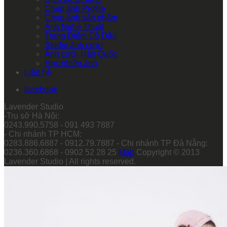
Chụp ảnh Profile
Chụp ảnh sản phẩm
Ảnh Nghệ Thuật
Trang Điểm Cô Dâu
Studio ảnh cưới
Ảnh cưới Hàn Quốc
Học nhiếp ảnh
Liên hệ
facebook
Lavender Studio
-Trụ sở Hà Nội:
0243.990.5758 - 091 493 7887
- Chi nhánh TP HCM:
0283.886.6887 - 0912.79.7887 - Chi nhánh TP Đà Nẵng:
0236.360.6868 - 0902 52 28 25
Map
Copyright © 2013
Lavender Studio | All rights reserved.