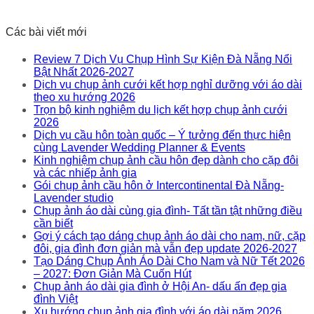
Các bài viết mới
Review 7 Dịch Vụ Chụp Hình Sự Kiện Đà Nẵng Nổi
Bật Nhất 2026-2027
Dịch vụ chụp ảnh cưới kết hợp nghỉ dưỡng với áo dài
theo xu hướng 2026
Trọn bộ kinh nghiệm du lịch kết hợp chụp ảnh cưới
2026
Dịch vụ cầu hôn toàn quốc – Ý tưởng đến thực hiện
cùng Lavender Wedding Planner & Events
Kinh nghiệm chụp ảnh cầu hôn đẹp dành cho cặp đôi
và các nhiếp ảnh gia
Gói chụp ảnh cầu hôn ở Intercontinental Đà Nẵng-
Lavender studio
Chụp ảnh áo dài cùng gia đình- Tất tần tật những điều
cần biết
Gợi ý cách tạo dáng chụp ảnh áo dài cho nam, nữ, cặp
đôi, gia đình đơn giản mà vẫn đẹp update 2026-2027
Tạo Dáng Chụp Ảnh Áo Dài Cho Nam và Nữ Tết 2026
– 2027: Đơn Giản Mà Cuốn Hút
Chụp ảnh áo dài gia đình ở Hội An- dấu ấn đẹp gia
đình Việt
Xu hướng chụp ảnh gia đình với áo dài năm 2026