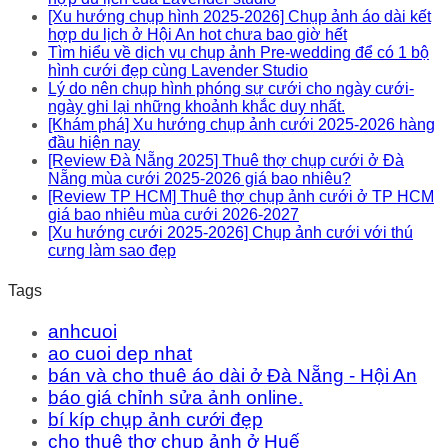
[Xu hướng chụp hình 2025-2026] Chụp ảnh áo dài kết
hợp du lịch ở Hội An hot chưa bao giờ hết
Tìm hiểu về dịch vụ chụp ảnh Pre-wedding để có 1 bộ
hình cưới đẹp cùng Lavender Studio
Lý do nên chụp hình phóng sự cưới cho ngày cưới-
ngày ghi lại những khoảnh khắc duy nhất.
[Khám phá] Xu hướng chụp ảnh cưới 2025-2026 hàng
đầu hiện nay
[Review Đà Nẵng 2025] Thuê thợ chụp cưới ở Đà
Nẵng mùa cưới 2025-2026 giá bao nhiêu?
[Review TP HCM] Thuê thợ chụp ảnh cưới ở TP HCM
giá bao nhiêu mùa cưới 2026-2027
[Xu hướng cưới 2025-2026] Chụp ảnh cưới với thú
cưng làm sao đẹp
Tags
anhcuoi
ao cuoi dep nhat
bán và cho thuê áo dài ở Đà Nẵng - Hội An
báo giá chỉnh sửa ảnh online.
bí kíp chụp ảnh cưới đẹp
cho thuê thợ chụp ảnh ở Huế