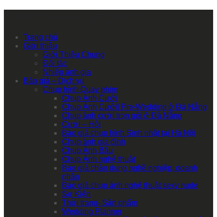
Primary Mobile Navigation
Trang chủ
Giới thiệu
Giới Thiệu Chung
Đối tác
Nhiếp ảnh gia
Báo giá – Dịch vụ
Chụp hình Quay phim
Chụp Ảnh Cưới
Chụp Ảnh Cưới| Pre-Wedding ở Đà Nẵng
Chụp ảnh cưới trọn gói ở Đà Nẵng
Cưới – Hỏi
Báo giá chụp hình Sinh nhật tại Hà Nội
Chụp ảnh gia đình
Chụp Ảnh Bầu
Chụp Ảnh nghệ thuật
Báo giá chân dung nghề nghiệp, doanh
nhân
Báo giá chụp ảnh nghệ thuật sexy nude
Sự Kiện
Thời trang- Sản phẩm
Wedding Planner