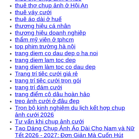
thuê thợ chụp ảnh ở Hội An
thuê váy cưới
thuê áo dài ở huế
thương hiệu cá nhân
thương hiệu doanh nghiệp
thẩm mỹ viện ở tphcm
top phim trường hà nội
trang diem co dau dep o ha noi
trang diem lam toc dep
trang diem làm toc co dau dep
Trang trí tiệc cưới giá rẻ
trang trí tiệc cưới trọn gói
trang trí đám cưới
trang điểm cô dâu hoàn hảo
treo ảnh cưới ở đâu đẹp
Trọn bộ kinh nghiệm du lịch kết hợp chụp
ảnh cưới 2026
Tư vấn khi chụp ảnh cưới
Tạo Dáng Chụp Ảnh Áo Dài Cho Nam và Nữ
Tết 2026 - 2027: Đơn Giản Mà Cuốn Hút