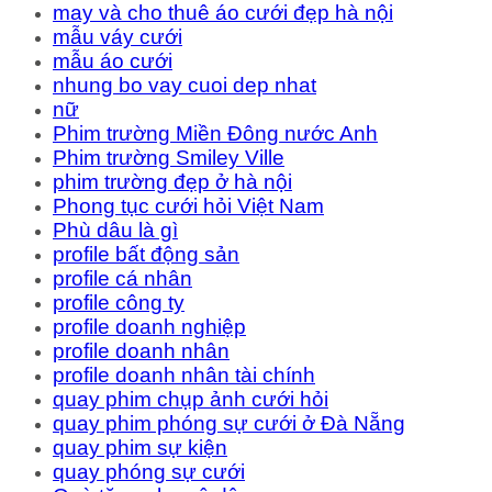
may và cho thuê áo cưới đẹp hà nội
mẫu váy cưới
mẫu áo cưới
nhung bo vay cuoi dep nhat
nữ
Phim trường Miền Đông nước Anh
Phim trường Smiley Ville
phim trường đẹp ở hà nội
Phong tục cưới hỏi Việt Nam
Phù dâu là gì
profile bất động sản
profile cá nhân
profile công ty
profile doanh nghiệp
profile doanh nhân
profile doanh nhân tài chính
quay phim chụp ảnh cưới hỏi
quay phim phóng sự cưới ở Đà Nẵng
quay phim sự kiện
quay phóng sự cưới