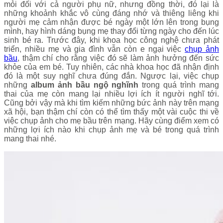
mỏi đối với cả người phụ nữ, nhưng đồng thời, đó lại là
những khoảnh khắc vô cùng đáng nhớ và thiêng liêng khi
người mẹ cảm nhận được bé ngày một lớn lên trong bụng
mình, hay hình dáng bụng mẹ thay đổi từng ngày cho đến lúc
sinh bé ra. Trước đây, khi khoa học công nghệ chưa phát
triển, nhiều mẹ và gia đình vẫn còn e ngại việc
chụp ảnh
bầu
, thậm chí cho rằng việc đó sẽ làm ảnh hưởng đến sức
khỏe của em bé. Tuy nhiên, các nhà khoa học đã nhận định
đó là một suy nghĩ chưa đúng đắn. Ngược lại, việc chụp
những
album ảnh bầu ngộ nghĩnh
trong quá trình mang
thai của mẹ còn mang lại nhiều lợi ích ít người nghĩ tới.
Cũng bởi vậy mà khi tìm kiếm những bức ảnh này trên mạng
xã hội, bạn thậm chí còn có thể tìm thấy một vài cuộc thi về
việc chụp ảnh cho mẹ bầu trên mạng. Hãy cùng điểm xem có
những lợi ích nào khi chụp ảnh mẹ và bé trong quá trình
mang thai nhé.