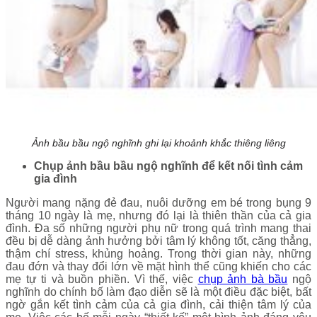
Ảnh bầu bầu ngộ nghĩnh ghi lại khoảnh khắc thiêng liêng
Chụp ảnh bầu bầu ngộ nghĩnh để kết nối tình cảm
gia đình
Người mang nặng đẻ đau, nuôi dưỡng em bé trong bụng 9
tháng 10 ngày là mẹ, nhưng đó lại là thiên thần của cả gia
đình. Đa số những người phụ nữ trong quá trình mang thai
đều bị dễ dàng ảnh hưởng bởi tâm lý không tốt, căng thẳng,
thậm chí stress, khủng hoảng. Trong thời gian này, những
đau đớn và thay đổi lớn về mặt hình thể cũng khiến cho các
mẹ tự ti và buồn phiền. Vì thế, việc
chụp ảnh bà bầu
ngộ
nghĩnh do chính bố làm đạo diễn sẽ là một điều đặc biệt, bất
ngờ gắn kết tình cảm của cả gia đình, cải thiện tâm lý của