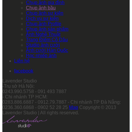
Chụp ảnh gia đình
Chụp ảnh bầu
Chụp ảnh sự kiện
Dịch vụ sự kiện
Chụp ảnh Profile
Chụp ảnh sản phẩm
Ảnh Nghệ Thuật
Trang Điểm Cô Dâu
Studio ảnh cưới
Ảnh cưới Hàn Quốc
Học nhiếp ảnh
Liên hệ
facebook
Lavender Studio
-Trụ sở Hà Nội:
0243.990.5758 - 091 493 7887
- Chi nhánh TP HCM:
0283.886.6887 - 0912.79.7887 - Chi nhánh TP Đà Nẵng:
0236.360.6868 - 0902 52 28 25
Map
Copyright © 2013
Lavender Studio | All rights reserved.