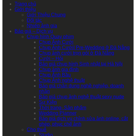
Trang chủ
Giới thiệu
Giới Thiệu Chung
Đối tác
Nhiếp ảnh gia
Báo giá – Dịch vụ
Chụp hình Quay phim
Chụp Ảnh Cưới
Chụp Ảnh Cưới| Pre-Wedding ở Đà Nẵng
Chụp ảnh cưới trọn gói ở Đà Nẵng
Cưới – Hỏi
Báo giá chụp hình Sinh nhật tại Hà Nội
Chụp ảnh gia đình
Chụp Ảnh Bầu
Chụp Ảnh nghệ thuật
Báo giá chân dung nghề nghiệp, doanh
nhân
Báo giá chụp ảnh nghệ thuật sexy nude
Sự Kiện
Thời trang- Sản phẩm
Wedding Planner
Báo giá dịch vụ chỉnh sửa ảnh online, cắt
ghép, phục chế ảnh
Cho thuê
Studio