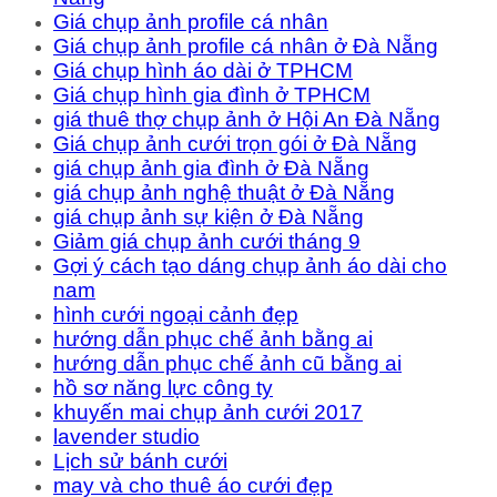
Giá chụp ảnh profile cá nhân
Giá chụp ảnh profile cá nhân ở Đà Nẵng
Giá chụp hình áo dài ở TPHCM
Giá chụp hình gia đình ở TPHCM
giá thuê thợ chụp ảnh ở Hội An Đà Nẵng
Giá chụp ảnh cưới trọn gói ở Đà Nẵng
giá chụp ảnh gia đình ở Đà Nẵng
giá chụp ảnh nghệ thuật ở Đà Nẵng
giá chụp ảnh sự kiện ở Đà Nẵng
Giảm giá chụp ảnh cưới tháng 9
Gợi ý cách tạo dáng chụp ảnh áo dài cho
nam
hình cưới ngoại cảnh đẹp
hướng dẫn phục chế ảnh bằng ai
hướng dẫn phục chế ảnh cũ bằng ai
hồ sơ năng lực công ty
khuyến mai chụp ảnh cưới 2017
lavender studio
Lịch sử bánh cưới
may và cho thuê áo cưới đẹp