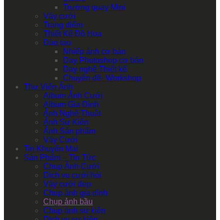
Trường quay Mini
Váy cưới
Trang điểm
Thiết Kế Đồ Họa
Đào tạo
Nhiếp ảnh cơ bản
Dạy Photoshop cơ bản
Dạy nghề Thiết kế
Chuyên đề- Workshop
Thư Viện Ảnh
Album Ảnh Cưới
Album Gia Đình
Ảnh Nghệ Thuật
Ảnh Sự Kiện
Ảnh Sản phẩm
Váy Cưới
Tin Khuyến Mại
Sản Phẩm – Tin Tức
Chụp Ảnh Cưới
Dịch vụ cưới hỏi
Váy cưới đẹp
Chụp ảnh gia đình
Chụp ảnh bầu
Chụp ảnh sự kiện
Dịch vụ sự kiện