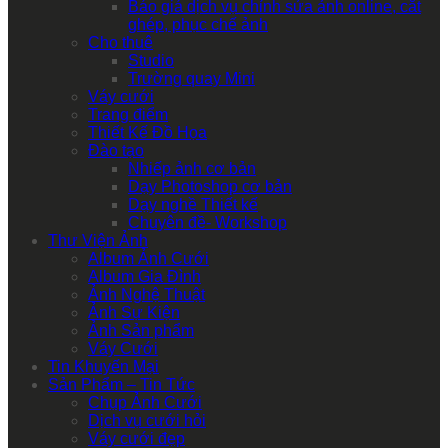
Báo giá dịch vụ chỉnh sửa ảnh online, cắt
ghép, phục chế ảnh
Cho thuê
Studio
Trường quay Mini
Váy cưới
Trang điểm
Thiết Kế Đồ Họa
Đào tạo
Nhiếp ảnh cơ bản
Dạy Photoshop cơ bản
Dạy nghề Thiết kế
Chuyên đề- Workshop
Thư Viện Ảnh
Album Ảnh Cưới
Album Gia Đình
Ảnh Nghệ Thuật
Ảnh Sự Kiện
Ảnh Sản phẩm
Váy Cưới
Tin Khuyến Mại
Sản Phẩm – Tin Tức
Chụp Ảnh Cưới
Dịch vụ cưới hỏi
Váy cưới đẹp