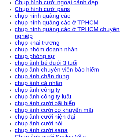
Chụp hình cưới ngoại cảnh đẹp
Chụp hình cưới paris
chụp hình quảng cáo
chụp hình quảng cáo ở TPHCM
chụp hình quảng cáo ở TPHCM chuyên
nghiệp
chụp khai trương
chụp nhóm doanh nhân
chụp phóng sự
chụp ảnh bé dưới 3 tuổi
chụp ảnh chuyên viên bảo hiểm
chụp ảnh chân dung
chụp ảnh cá nhân
chụp ảnh công ty
chụp ảnh công ty luật
chụp ảnh cưới bãi biển
chụp ảnh cưới có khuyến mãi
chụp ảnh cưới hiện đại
chụp ảnh cưới hỏi
chụp ảnh cưới sapa
Chụp ảnh cưới Smiley Ville