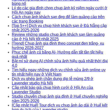
bùng nổ
Lý do các gia đình chọn chụp ảnh kỷ niệm ngày cưới ở
Hội An ngày nay
Cách chụp ảnh khách sạn đẹp để làm quảng cáo trên
các trang Booking
[Top 5++] Dịch vụ chụp hình khách sạn ở Đà Nẵng cập
nhật 2025-2026
Review những studio chụp ảnh khách sạn làm quảng
cáo ở Hà Nội tốt nhất 2025
[Trend] Chụp ảnh gia đình theo concept đen trắng- xu
hướng 2026-2027
Phục chế ảnh cũ bằng AI- Hướng dẫn tất tần tật hiệu
quả nhất
Bật mí sử dụng AI chỉnh sửa ảnh hiệu quả nhất thời đại
4.0
Tìm hiểu ngay những dịch vụ chỉnh sửa ảnh online uy
tín nhất hiện nay ở Việt Nam
Dịch vụ ghép ảnh chân dung dịp lễ mùng 2/9 ở
Lavender studio Hà Nội
Cập nhật báo giá chụp hình cưới ở Hội An của
Lavender Studio
Studio chuyên chụp ảnh gia đình ở Huế chuyên nghiệp
năm 2025-2026
[Cập nhật Huế] Tour dịch vụ chụp ảnh áo dài ở Huế kết
hợp du lịch của Lavender studio