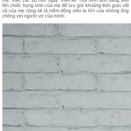
mẹ. Việc các bố mỗi ngày “thiết kế” một hình ảnh đáng yêu
lên chiếc bụng xinh của mẹ để lưu giữ khoảng thời gian vất
vả của mẹ cũng sẽ là niềm động viên to lớn của những ông
chồng với người vợ của mình.