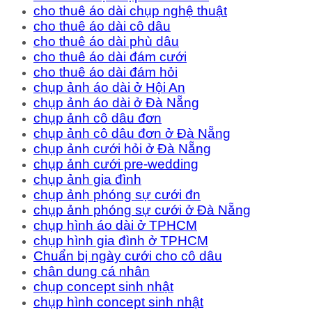
cho thuê áo dài chụp nghệ thuật
cho thuê áo dài cô dâu
cho thuê áo dài phù dâu
cho thuê áo dài đám cưới
cho thuê áo dài đám hỏi
chụp ảnh áo dài ở Hội An
chụp ảnh áo dài ở Đà Nẵng
chụp ảnh cô dâu đơn
chụp ảnh cô dâu đơn ở Đà Nẵng
chụp ảnh cưới hỏi ở Đà Nẵng
chụp ảnh cưới pre-wedding
chụp ảnh gia đình
chụp ảnh phóng sự cưới đn
chụp ảnh phóng sự cưới ở Đà Nẵng
chụp hình áo dài ở TPHCM
chụp hình gia đình ở TPHCM
Chuẩn bị ngày cưới cho cô dâu
chân dung cá nhân
chụp concept sinh nhật
chụp hình concept sinh nhật