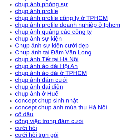
chụp ảnh phóng sự
chụp ảnh profile
chụp ảnh profile công ty ở TPHCM
chụp ảnh profile doanh nghiệp ở tphcm
chụp ảnh quảng cáo công ty
chụp ảnh sự kiện
Chụp ảnh sự kiện cưới đẹp
Chụp ảnh tại Đầm Vân Long
chụp ảnh Tết tại Hà Nội
chụp ảnh áo dài Hội An
chụp ảnh áo dài ở TPHCM
chụp ảnh đám cưới
chụp ảnh đại diện
chụp ảnh ở Huế
concept chụp sinh nhật
concept chụp ảnh mùa thu Hà Nội
cô dâu
công việc trong đám cưới
cưới hỏi
cưới hỏi trọn gói