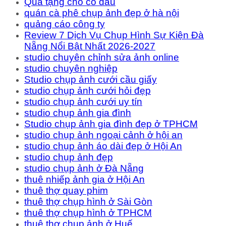
Quà tặng cho cô dâu
quán cà phê chụp ảnh đẹp ở hà nội
quảng cáo công ty
Review 7 Dịch Vụ Chụp Hình Sự Kiện Đà
Nẵng Nổi Bật Nhất 2026-2027
studio chuyên chỉnh sửa ảnh online
studio chuyên nghiệp
Studio chụp ảnh cưới cầu giấy
studio chụp ảnh cưới hỏi đẹp
studio chụp ảnh cưới uy tín
studio chụp ảnh gia đình
Studio chụp ảnh gia đình đẹp ở TPHCM
studio chụp ảnh ngoại cảnh ở hội an
studio chụp ảnh áo dài đẹp ở Hội An
studio chụp ảnh đẹp
studio chụp ảnh ở Đà Nẵng
thuê nhiếp ảnh gia ở Hội An
thuê thợ quay phim
thuê thợ chụp hình ở Sài Gòn
thuê thợ chụp hình ở TPHCM
thuê thợ chụp ảnh ở Huế