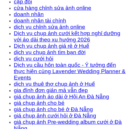
cặp đôi
cửa hàng chỉnh sửa ảnh online
doanh nhân
doanh nhân tài chính
dịch vụ chỉnh sửa ảnh online
Dịch vụ chụp ảnh cưới kết hợp nghỉ dưỡng
với áo dài theo xu hướng 2026
Dịch vụ chụp ảnh giá rẻ ở Huế
dịch vụ chụp ảnh tìm bạn đời
dịch vụ cưới hỏi
Dịch vụ cầu hôn toàn quốc - Ý tưởng đến
thực hiện cùng Lavender Wedding Planner &
Events
dịch vụ thuê thợ chụp ảnh ở Huế
gia đình đơn giản mà vẫn đẹp
giá chụp ảnh áo dài ở Hội An Đà Nẵng
giá chụp ảnh cho bé
giá chụp ảnh cho bé ở Đà Nẵng
giá chụp ảnh cưới hỏi ở Đà Nẵng
giá chụp ảnh Pre-wedding album cưới ở Đà
Nẵng