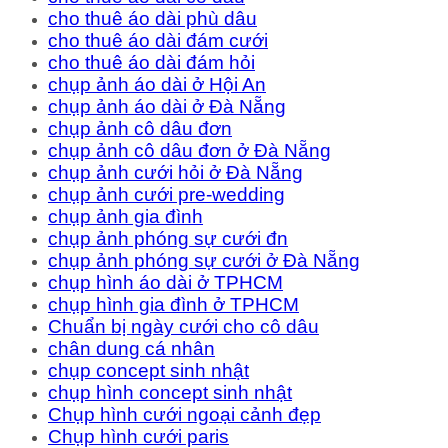
cho thuê áo dài phù dâu
cho thuê áo dài đám cưới
cho thuê áo dài đám hỏi
chụp ảnh áo dài ở Hội An
chụp ảnh áo dài ở Đà Nẵng
chụp ảnh cô dâu đơn
chụp ảnh cô dâu đơn ở Đà Nẵng
chụp ảnh cưới hỏi ở Đà Nẵng
chụp ảnh cưới pre-wedding
chụp ảnh gia đình
chụp ảnh phóng sự cưới đn
chụp ảnh phóng sự cưới ở Đà Nẵng
chụp hình áo dài ở TPHCM
chụp hình gia đình ở TPHCM
Chuẩn bị ngày cưới cho cô dâu
chân dung cá nhân
chụp concept sinh nhật
chụp hình concept sinh nhật
Chụp hình cưới ngoại cảnh đẹp
Chụp hình cưới paris