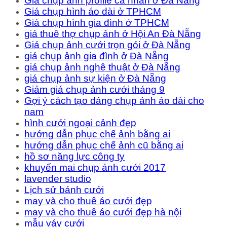
Giá chụp ảnh profile cá nhân ở Đà Nẵng
Giá chụp hình áo dài ở TPHCM
Giá chụp hình gia đình ở TPHCM
giá thuê thợ chụp ảnh ở Hội An Đà Nẵng
Giá chụp ảnh cưới trọn gói ở Đà Nẵng
giá chụp ảnh gia đình ở Đà Nẵng
giá chụp ảnh nghệ thuật ở Đà Nẵng
giá chụp ảnh sự kiện ở Đà Nẵng
Giảm giá chụp ảnh cưới tháng 9
Gợi ý cách tạo dáng chụp ảnh áo dài cho
nam
hình cưới ngoại cảnh đẹp
hướng dẫn phục chế ảnh bằng ai
hướng dẫn phục chế ảnh cũ bằng ai
hồ sơ năng lực công ty
khuyến mai chụp ảnh cưới 2017
lavender studio
Lịch sử bánh cưới
may và cho thuê áo cưới đẹp
may và cho thuê áo cưới đẹp hà nội
mẫu váy cưới