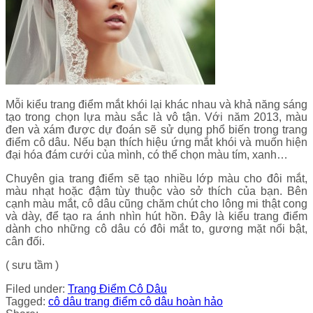
Mỗi kiểu trang điểm mắt khói lại khác nhau và khả năng sáng
tạo trong chọn lựa màu sắc là vô tận. Với năm 2013, màu
đen và xám được dự đoán sẽ sử dụng phổ biến trong trang
điểm cô dâu. Nếu bạn thích hiệu ứng mắt khói và muốn hiện
đại hóa đám cưới của mình, có thể chọn màu tím, xanh…
Chuyên gia trang điểm sẽ tạo nhiều lớp màu cho đôi mắt,
màu nhạt hoặc đậm tùy thuộc vào sở thích của bạn. Bên
cạnh màu mắt, cô dâu cũng chăm chút cho lông mi thật cong
và dày, để tạo ra ánh nhìn hút hồn. Đây là kiểu trang điểm
dành cho những cô dâu có đôi mắt to, gương mặt nổi bật,
cân đối.
( sưu tầm )
Filed under:
Trang Điểm Cô Dâu
Tagged:
cô dâu
trang điểm cô dâu hoàn hảo