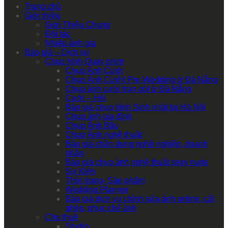
Trang chủ
Giới thiệu
Giới Thiệu Chung
Đối tác
Nhiếp ảnh gia
Báo giá – Dịch vụ
Chụp hình Quay phim
Chụp Ảnh Cưới
Chụp Ảnh Cưới| Pre-Wedding ở Đà Nẵng
Chụp ảnh cưới trọn gói ở Đà Nẵng
Cưới – Hỏi
Báo giá chụp hình Sinh nhật tại Hà Nội
Chụp ảnh gia đình
Chụp Ảnh Bầu
Chụp Ảnh nghệ thuật
Báo giá chân dung nghề nghiệp, doanh
nhân
Báo giá chụp ảnh nghệ thuật sexy nude
Sự Kiện
Thời trang- Sản phẩm
Wedding Planner
Báo giá dịch vụ chỉnh sửa ảnh online, cắt
ghép, phục chế ảnh
Cho thuê
Studio