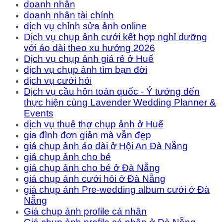
doanh nhân
doanh nhân tài chính
dịch vụ chỉnh sửa ảnh online
Dịch vụ chụp ảnh cưới kết hợp nghỉ dưỡng
với áo dài theo xu hướng 2026
Dịch vụ chụp ảnh giá rẻ ở Huế
dịch vụ chụp ảnh tìm bạn đời
dịch vụ cưới hỏi
Dịch vụ cầu hôn toàn quốc - Ý tưởng đến
thực hiện cùng Lavender Wedding Planner &
Events
dịch vụ thuê thợ chụp ảnh ở Huế
gia đình đơn giản mà vẫn đẹp
giá chụp ảnh áo dài ở Hội An Đà Nẵng
giá chụp ảnh cho bé
giá chụp ảnh cho bé ở Đà Nẵng
giá chụp ảnh cưới hỏi ở Đà Nẵng
giá chụp ảnh Pre-wedding album cưới ở Đà
Nẵng
Giá chụp ảnh profile cá nhân