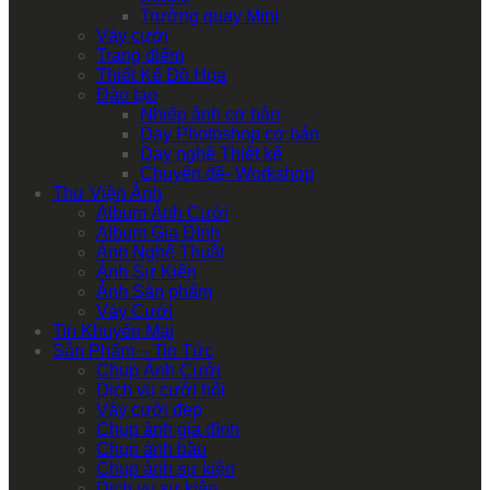
Trường quay Mini
Váy cưới
Trang điểm
Thiết Kế Đồ Họa
Đào tạo
Nhiếp ảnh cơ bản
Dạy Photoshop cơ bản
Dạy nghề Thiết kế
Chuyên đề- Workshop
Thư Viện Ảnh
Album Ảnh Cưới
Album Gia Đình
Ảnh Nghệ Thuật
Ảnh Sự Kiện
Ảnh Sản phẩm
Váy Cưới
Tin Khuyến Mại
Sản Phẩm – Tin Tức
Chụp Ảnh Cưới
Dịch vụ cưới hỏi
Váy cưới đẹp
Chụp ảnh gia đình
Chụp ảnh bầu
Chụp ảnh sự kiện
Dịch vụ sự kiện