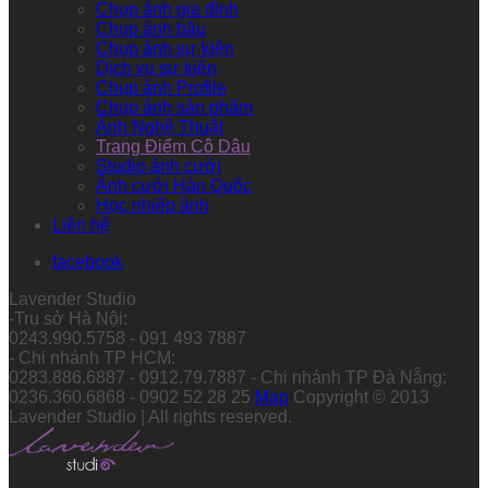
Chụp ảnh gia đình
Chụp ảnh bầu
Chụp ảnh sự kiện
Dịch vụ sự kiện
Chụp ảnh Profile
Chụp ảnh sản phẩm
Ảnh Nghệ Thuật
Trang Điểm Cô Dâu
Studio ảnh cưới
Ảnh cưới Hàn Quốc
Học nhiếp ảnh
Liên hệ
facebook
Lavender Studio
-Trụ sở Hà Nội:
0243.990.5758 - 091 493 7887
- Chi nhánh TP HCM:
0283.886.6887 - 0912.79.7887 - Chi nhánh TP Đà Nẵng:
0236.360.6868 - 0902 52 28 25
Map
Copyright © 2013
Lavender Studio | All rights reserved.