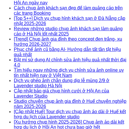
Hội An ngày nay
Cách chụp ảnh khách sạn đẹp để làm quảng cáo trên
các trang Booking
[Top 5++] Dịch vụ chụp hình khách sạn ở Đà Nẵng cập
nhật 2025-2026
Review những studio chụp ảnh khách sạn làm quảng
cáo ở Hà Nội tốt nhất 2025
[Trend] Chụp ảnh gia đình theo concept đen trắng- xu
hướng 2026-2027
Phục chế ảnh cũ bằng AI- Hướng dẫn tất tần tật hiệu
quả nhất
Bật mí sử dụng AI chỉnh sửa ảnh hiệu quả nhất thời đại
4.0
Tìm hiểu ngay những dịch vụ chỉnh sửa ảnh online uy
tín nhất hiện nay ở Việt Nam
Dịch vụ ghép ảnh chân dung dịp lễ mùng 2/9 ở
Lavender studio Hà Nội
Cập nhật báo giá chụp hình cưới ở Hội An của
Lavender Studio
Studio chuyên chụp ảnh gia đình ở Huế chuyên nghiệp
năm 2025-2026
[Cập nhật Huế] Tour dịch vụ chụp ảnh áo dài ở Huế kết
hợp du lịch của Lavender studio
[Xu hướng chụp hình 2025-2026] Chụp ảnh áo dài kết
hợp du lịch ở Hội An hot chưa bao giờ hết