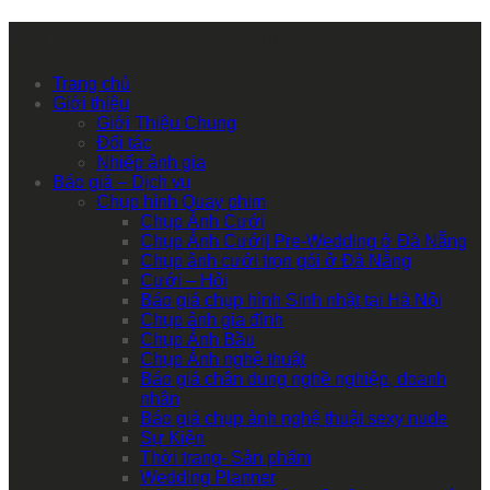
Primary Mobile Navigation
Trang chủ
Giới thiệu
Giới Thiệu Chung
Đối tác
Nhiếp ảnh gia
Báo giá – Dịch vụ
Chụp hình Quay phim
Chụp Ảnh Cưới
Chụp Ảnh Cưới| Pre-Wedding ở Đà Nẵng
Chụp ảnh cưới trọn gói ở Đà Nẵng
Cưới – Hỏi
Báo giá chụp hình Sinh nhật tại Hà Nội
Chụp ảnh gia đình
Chụp Ảnh Bầu
Chụp Ảnh nghệ thuật
Báo giá chân dung nghề nghiệp, doanh
nhân
Báo giá chụp ảnh nghệ thuật sexy nude
Sự Kiện
Thời trang- Sản phẩm
Wedding Planner