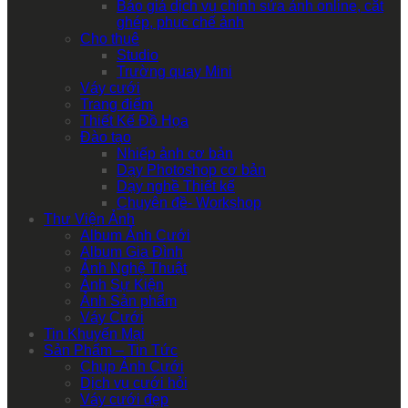
Báo giá dịch vụ chỉnh sửa ảnh online, cắt
ghép, phục chế ảnh
Cho thuê
Studio
Trường quay Mini
Váy cưới
Trang điểm
Thiết Kế Đồ Họa
Đào tạo
Nhiếp ảnh cơ bản
Dạy Photoshop cơ bản
Dạy nghề Thiết kế
Chuyên đề- Workshop
Thư Viện Ảnh
Album Ảnh Cưới
Album Gia Đình
Ảnh Nghệ Thuật
Ảnh Sự Kiện
Ảnh Sản phẩm
Váy Cưới
Tin Khuyến Mại
Sản Phẩm – Tin Tức
Chụp Ảnh Cưới
Dịch vụ cưới hỏi
Váy cưới đẹp