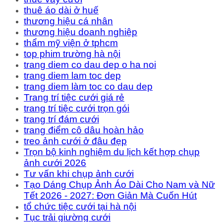
thuê áo dài ở huế
thương hiệu cá nhân
thương hiệu doanh nghiệp
thẩm mỹ viện ở tphcm
top phim trường hà nội
trang diem co dau dep o ha noi
trang diem lam toc dep
trang diem làm toc co dau dep
Trang trí tiệc cưới giá rẻ
trang trí tiệc cưới trọn gói
trang trí đám cưới
trang điểm cô dâu hoàn hảo
treo ảnh cưới ở đâu đẹp
Trọn bộ kinh nghiệm du lịch kết hợp chụp
ảnh cưới 2026
Tư vấn khi chụp ảnh cưới
Tạo Dáng Chụp Ảnh Áo Dài Cho Nam và Nữ
Tết 2026 - 2027: Đơn Giản Mà Cuốn Hút
tổ chức tiệc cưới tại hà nội
Tục trải giường cưới