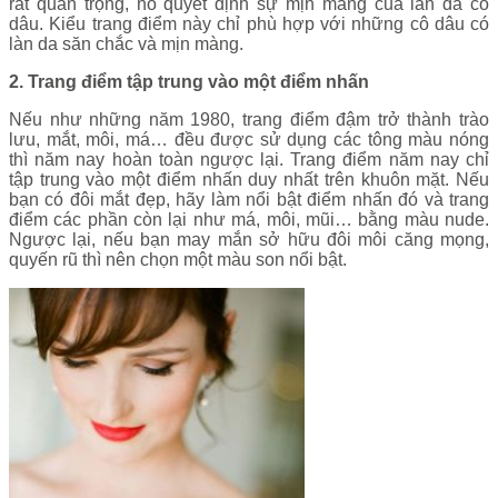
rất quan trọng, nó quyết định sự mịn màng của làn da cô
dâu. Kiểu trang điểm này chỉ phù hợp với những cô dâu có
làn da săn chắc và mịn màng.
2. Trang điểm tập trung vào một điểm nhấn
Nếu như những năm 1980, trang điểm đậm trở thành trào
lưu, mắt, môi, má… đều được sử dụng các tông màu nóng
thì năm nay hoàn toàn ngược lại. Trang điểm năm nay chỉ
tập trung vào một điểm nhấn duy nhất trên khuôn mặt. Nếu
bạn có đôi mắt đẹp, hãy làm nổi bật điểm nhấn đó và trang
điểm các phần còn lại như má, môi, mũi… bằng màu nude.
Ngược lại, nếu bạn may mắn sở hữu đôi môi căng mọng,
quyến rũ thì nên chọn một màu son nổi bật.