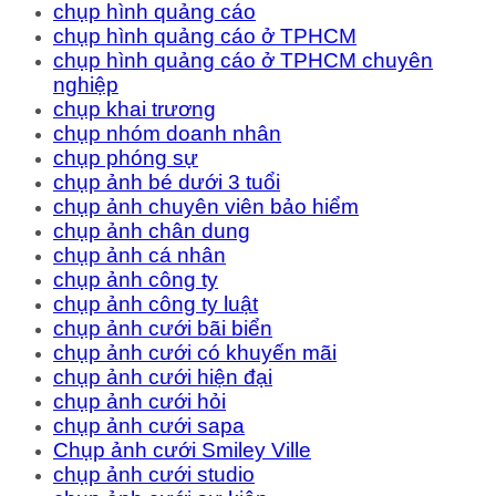
chụp hình quảng cáo
chụp hình quảng cáo ở TPHCM
chụp hình quảng cáo ở TPHCM chuyên
nghiệp
chụp khai trương
chụp nhóm doanh nhân
chụp phóng sự
chụp ảnh bé dưới 3 tuổi
chụp ảnh chuyên viên bảo hiểm
chụp ảnh chân dung
chụp ảnh cá nhân
chụp ảnh công ty
chụp ảnh công ty luật
chụp ảnh cưới bãi biển
chụp ảnh cưới có khuyến mãi
chụp ảnh cưới hiện đại
chụp ảnh cưới hỏi
chụp ảnh cưới sapa
Chụp ảnh cưới Smiley Ville
chụp ảnh cưới studio