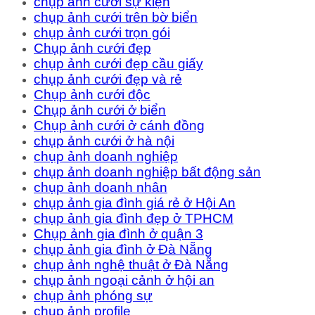
chụp ảnh cưới sự kiện
chụp ảnh cưới trên bờ biển
chụp ảnh cưới trọn gói
Chụp ảnh cưới đẹp
chụp ảnh cưới đẹp cầu giấy
chụp ảnh cưới đẹp và rẻ
Chụp ảnh cưới độc
Chụp ảnh cưới ở biển
Chụp ảnh cưới ở cánh đồng
chụp ảnh cưới ở hà nội
chụp ảnh doanh nghiệp
chụp ảnh doanh nghiệp bất động sản
chụp ảnh doanh nhân
chụp ảnh gia đình giá rẻ ở Hội An
chụp ảnh gia đình đẹp ở TPHCM
Chụp ảnh gia đình ở quận 3
chụp ảnh gia đình ở Đà Nẵng
chụp ảnh nghệ thuật ở Đà Nẵng
chụp ảnh ngoại cảnh ở hội an
chụp ảnh phóng sự
chụp ảnh profile