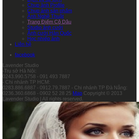
Chụp ảnh Profile
Chụp ảnh sản phẩm
Ảnh Nghệ Thuật
Trang Điểm Cô Dâu
Studio ảnh cưới
Ảnh cưới Hàn Quốc
Học nhiếp ảnh
Liên hệ
facebook
Lavender Studio
-Trụ sở Hà Nội:
0243.990.5758 - 091 493 7887
- Chi nhánh TP HCM:
0283.886.6887 - 0912.79.7887 - Chi nhánh TP Đà Nẵng:
0236.360.6868 - 0902 52 28 25
Map
Copyright © 2013
Lavender Studio | All rights reserved.