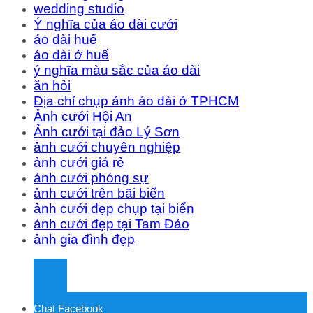
wedding studio
Ý nghĩa của áo dài cưới
áo dài huế
áo dài ở huế
ý nghĩa màu sắc của áo dài
ăn hỏi
Địa chỉ chụp ảnh áo dài ở TPHCM
Ảnh cưới Hội An
Ảnh cưới tại đảo Lý Sơn
ảnh cưới chuyên nghiệp
ảnh cưới giá rẻ
ảnh cưới phóng sự
ảnh cưới trên bãi biển
ảnh cưới đẹp chụp tại biển
ảnh cưới đẹp tại Tam Đảo
ảnh gia đình đẹp
Chat Facebook