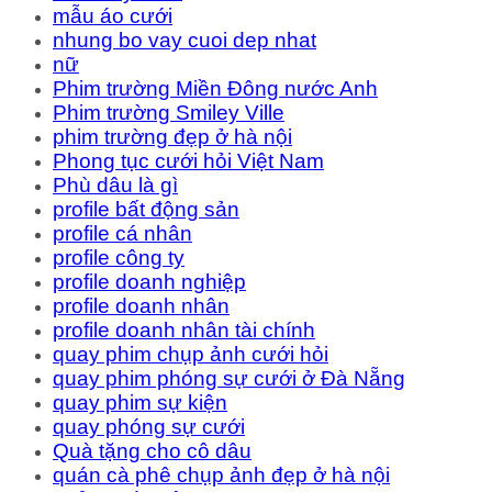
mẫu áo cưới
nhung bo vay cuoi dep nhat
nữ
Phim trường Miền Đông nước Anh
Phim trường Smiley Ville
phim trường đẹp ở hà nội
Phong tục cưới hỏi Việt Nam
Phù dâu là gì
profile bất động sản
profile cá nhân
profile công ty
profile doanh nghiệp
profile doanh nhân
profile doanh nhân tài chính
quay phim chụp ảnh cưới hỏi
quay phim phóng sự cưới ở Đà Nẵng
quay phim sự kiện
quay phóng sự cưới
Quà tặng cho cô dâu
quán cà phê chụp ảnh đẹp ở hà nội