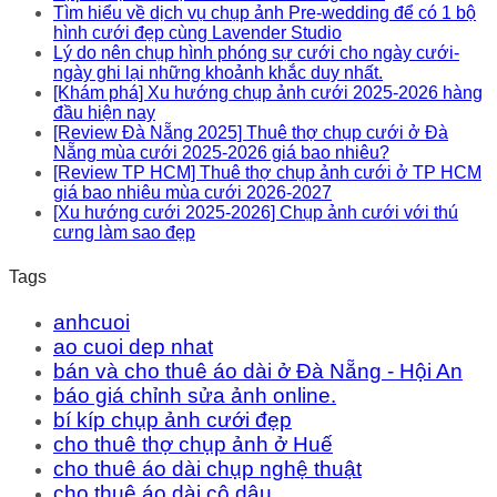
Tìm hiểu về dịch vụ chụp ảnh Pre-wedding để có 1 bộ
hình cưới đẹp cùng Lavender Studio
Lý do nên chụp hình phóng sự cưới cho ngày cưới-
ngày ghi lại những khoảnh khắc duy nhất.
[Khám phá] Xu hướng chụp ảnh cưới 2025-2026 hàng
đầu hiện nay
[Review Đà Nẵng 2025] Thuê thợ chụp cưới ở Đà
Nẵng mùa cưới 2025-2026 giá bao nhiêu?
[Review TP HCM] Thuê thợ chụp ảnh cưới ở TP HCM
giá bao nhiêu mùa cưới 2026-2027
[Xu hướng cưới 2025-2026] Chụp ảnh cưới với thú
cưng làm sao đẹp
Tags
anhcuoi
ao cuoi dep nhat
bán và cho thuê áo dài ở Đà Nẵng - Hội An
báo giá chỉnh sửa ảnh online.
bí kíp chụp ảnh cưới đẹp
cho thuê thợ chụp ảnh ở Huế
cho thuê áo dài chụp nghệ thuật
cho thuê áo dài cô dâu