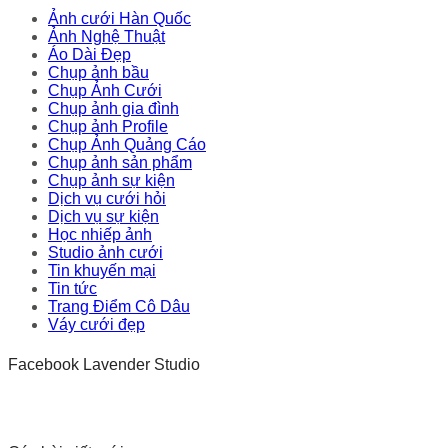
Ảnh cưới Hàn Quốc
Ảnh Nghệ Thuật
Áo Dài Đẹp
Chụp ảnh bầu
Chụp Ảnh Cưới
Chụp ảnh gia đình
Chụp ảnh Profile
Chụp Ảnh Quảng Cáo
Chụp ảnh sản phẩm
Chụp ảnh sự kiện
Dịch vụ cưới hỏi
Dịch vụ sự kiện
Học nhiếp ảnh
Studio ảnh cưới
Tin khuyến mại
Tin tức
Trang Điểm Cô Dâu
Váy cưới đẹp
Facebook Lavender Studio