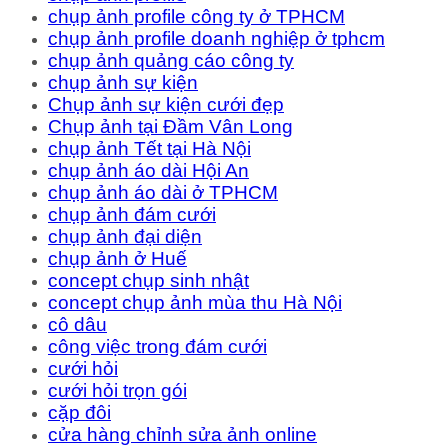
chụp ảnh profile công ty ở TPHCM
chụp ảnh profile doanh nghiệp ở tphcm
chụp ảnh quảng cáo công ty
chụp ảnh sự kiện
Chụp ảnh sự kiện cưới đẹp
Chụp ảnh tại Đầm Vân Long
chụp ảnh Tết tại Hà Nội
chụp ảnh áo dài Hội An
chụp ảnh áo dài ở TPHCM
chụp ảnh đám cưới
chụp ảnh đại diện
chụp ảnh ở Huế
concept chụp sinh nhật
concept chụp ảnh mùa thu Hà Nội
cô dâu
công việc trong đám cưới
cưới hỏi
cưới hỏi trọn gói
cặp đôi
cửa hàng chỉnh sửa ảnh online