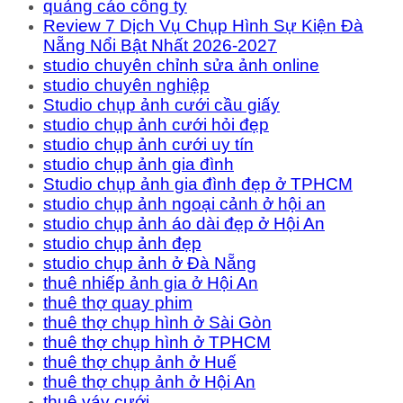
quảng cáo công ty
Review 7 Dịch Vụ Chụp Hình Sự Kiện Đà
Nẵng Nổi Bật Nhất 2026-2027
studio chuyên chỉnh sửa ảnh online
studio chuyên nghiệp
Studio chụp ảnh cưới cầu giấy
studio chụp ảnh cưới hỏi đẹp
studio chụp ảnh cưới uy tín
studio chụp ảnh gia đình
Studio chụp ảnh gia đình đẹp ở TPHCM
studio chụp ảnh ngoại cảnh ở hội an
studio chụp ảnh áo dài đẹp ở Hội An
studio chụp ảnh đẹp
studio chụp ảnh ở Đà Nẵng
thuê nhiếp ảnh gia ở Hội An
thuê thợ quay phim
thuê thợ chụp hình ở Sài Gòn
thuê thợ chụp hình ở TPHCM
thuê thợ chụp ảnh ở Huế
thuê thợ chụp ảnh ở Hội An
thuê váy cưới