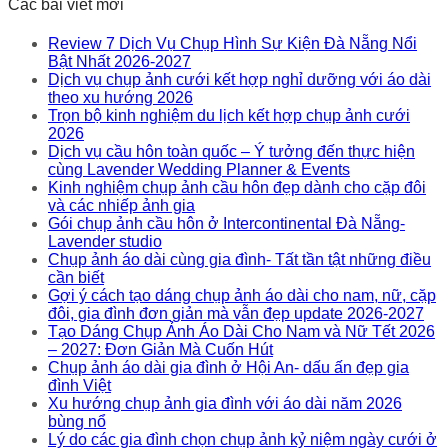
Các bài viết mới
Review 7 Dịch Vụ Chụp Hình Sự Kiện Đà Nẵng Nổi
Bật Nhất 2026-2027
Dịch vụ chụp ảnh cưới kết hợp nghỉ dưỡng với áo dài
theo xu hướng 2026
Trọn bộ kinh nghiệm du lịch kết hợp chụp ảnh cưới
2026
Dịch vụ cầu hôn toàn quốc – Ý tưởng đến thực hiện
cùng Lavender Wedding Planner & Events
Kinh nghiệm chụp ảnh cầu hôn đẹp dành cho cặp đôi
và các nhiếp ảnh gia
Gói chụp ảnh cầu hôn ở Intercontinental Đà Nẵng-
Lavender studio
Chụp ảnh áo dài cùng gia đình- Tất tần tật những điều
cần biết
Gợi ý cách tạo dáng chụp ảnh áo dài cho nam, nữ, cặp
đôi, gia đình đơn giản mà vẫn đẹp update 2026-2027
Tạo Dáng Chụp Ảnh Áo Dài Cho Nam và Nữ Tết 2026
– 2027: Đơn Giản Mà Cuốn Hút
Chụp ảnh áo dài gia đình ở Hội An- dấu ấn đẹp gia
đình Việt
Xu hướng chụp ảnh gia đình với áo dài năm 2026
bùng nổ
Lý do các gia đình chọn chụp ảnh kỷ niệm ngày cưới ở