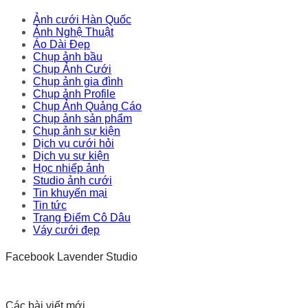
Ảnh cưới Hàn Quốc
Ảnh Nghệ Thuật
Áo Dài Đẹp
Chụp ảnh bầu
Chụp Ảnh Cưới
Chụp ảnh gia đình
Chụp ảnh Profile
Chụp Ảnh Quảng Cáo
Chụp ảnh sản phẩm
Chụp ảnh sự kiện
Dịch vụ cưới hỏi
Dịch vụ sự kiện
Học nhiếp ảnh
Studio ảnh cưới
Tin khuyến mại
Tin tức
Trang Điểm Cô Dâu
Váy cưới đẹp
Facebook Lavender Studio
Các bài viết mới