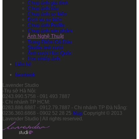
Chụp ảnh gia đình
Chụp ảnh bầu
Chụp ảnh sự kiện
Dịch vụ sự kiện
Chụp ảnh Profile
Chụp ảnh sản phẩm
Ảnh Nghệ Thuật
Trang Điểm Cô Dâu
Studio ảnh cưới
Ảnh cưới Hàn Quốc
Học nhiếp ảnh
Liên hệ
facebook
Lavender Studio
-Trụ sở Hà Nội:
0243.990.5758 - 091 493 7887
- Chi nhánh TP HCM:
0283.886.6887 - 0912.79.7887 - Chi nhánh TP Đà Nẵng:
0236.360.6868 - 0902 52 28 25
Map
Copyright © 2013
Lavender Studio | All rights reserved.