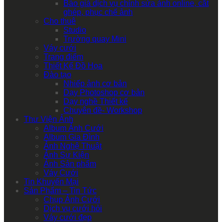
Báo giá dịch vụ chỉnh sửa ảnh online, cắt
ghép, phục chế ảnh
Cho thuê
Studio
Trường quay Mini
Váy cưới
Trang điểm
Thiết Kế Đồ Họa
Đào tạo
Nhiếp ảnh cơ bản
Dạy Photoshop cơ bản
Dạy nghề Thiết kế
Chuyên đề- Workshop
Thư Viện Ảnh
Album Ảnh Cưới
Album Gia Đình
Ảnh Nghệ Thuật
Ảnh Sự Kiện
Ảnh Sản phẩm
Váy Cưới
Tin Khuyến Mại
Sản Phẩm – Tin Tức
Chụp Ảnh Cưới
Dịch vụ cưới hỏi
Váy cưới đẹp