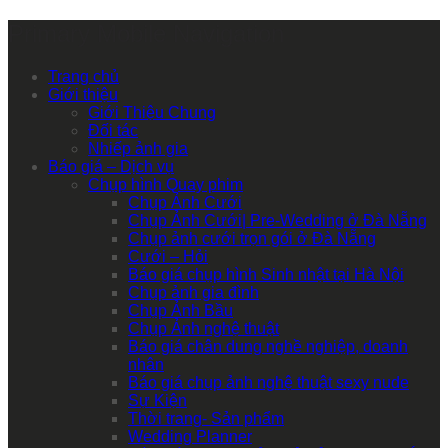
Primary Mobile Navigation
Trang chủ
Giới thiệu
Giới Thiệu Chung
Đối tác
Nhiếp ảnh gia
Báo giá – Dịch vụ
Chụp hình Quay phim
Chụp Ảnh Cưới
Chụp Ảnh Cưới| Pre-Wedding ở Đà Nẵng
Chụp ảnh cưới trọn gói ở Đà Nẵng
Cưới – Hỏi
Báo giá chụp hình Sinh nhật tại Hà Nội
Chụp ảnh gia đình
Chụp Ảnh Bầu
Chụp Ảnh nghệ thuật
Báo giá chân dung nghề nghiệp, doanh
nhân
Báo giá chụp ảnh nghệ thuật sexy nude
Sự Kiện
Thời trang- Sản phẩm
Wedding Planner