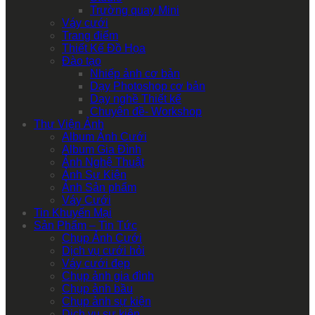
Trường quay Mini
Váy cưới
Trang điểm
Thiết Kế Đồ Họa
Đào tạo
Nhiếp ảnh cơ bản
Dạy Photoshop cơ bản
Dạy nghề Thiết kế
Chuyên đề- Workshop
Thư Viện Ảnh
Album Ảnh Cưới
Album Gia Đình
Ảnh Nghệ Thuật
Ảnh Sự Kiện
Ảnh Sản phẩm
Váy Cưới
Tin Khuyến Mại
Sản Phẩm – Tin Tức
Chụp Ảnh Cưới
Dịch vụ cưới hỏi
Váy cưới đẹp
Chụp ảnh gia đình
Chụp ảnh bầu
Chụp ảnh sự kiện
Dịch vụ sự kiện