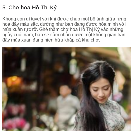
5. Chợ hoa Hồ Thị Kỷ
Không còn gì tuyệt vời khi được chụp một bộ ảnh giữa rừng
hoa đầy màu sắc, dường như bạn đang được hòa mình với
mùa xuân rực rỡ. Ghé thăm chợ hoa Hồ Thị Kỷ vào những
ngày cuối năm, bạn sẽ cảm nhận được một không gian tràn
đầy mùa xuân đang hiện hữu khắp cả khu chợ.