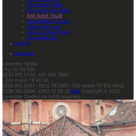
Chụp ảnh Profile
Chụp ảnh sản phẩm
Ảnh Nghệ Thuật
Trang Điểm Cô Dâu
Studio ảnh cưới
Ảnh cưới Hàn Quốc
Học nhiếp ảnh
Liên hệ
facebook
Lavender Studio
-Trụ sở Hà Nội:
0243.990.5758 - 091 493 7887
- Chi nhánh TP HCM:
0283.886.6887 - 0912.79.7887 - Chi nhánh TP Đà Nẵng:
0236.360.6868 - 0902 52 28 25
Map
Copyright © 2013
Lavender Studio | All rights reserved.