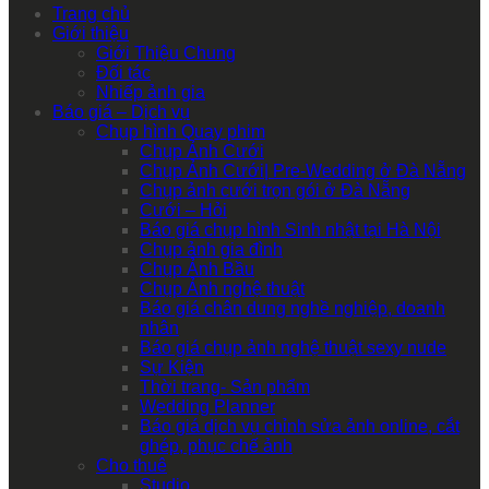
Trang chủ
Giới thiệu
Giới Thiệu Chung
Đối tác
Nhiếp ảnh gia
Báo giá – Dịch vụ
Chụp hình Quay phim
Chụp Ảnh Cưới
Chụp Ảnh Cưới| Pre-Wedding ở Đà Nẵng
Chụp ảnh cưới trọn gói ở Đà Nẵng
Cưới – Hỏi
Báo giá chụp hình Sinh nhật tại Hà Nội
Chụp ảnh gia đình
Chụp Ảnh Bầu
Chụp Ảnh nghệ thuật
Báo giá chân dung nghề nghiệp, doanh
nhân
Báo giá chụp ảnh nghệ thuật sexy nude
Sự Kiện
Thời trang- Sản phẩm
Wedding Planner
Báo giá dịch vụ chỉnh sửa ảnh online, cắt
ghép, phục chế ảnh
Cho thuê
Studio